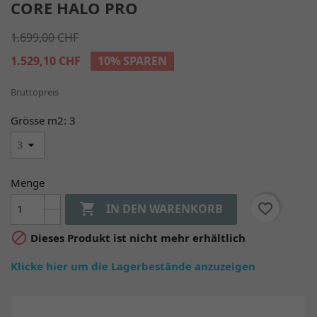
CORE HALO PRO
1.699,00 CHF
1.529,10 CHF
10% SPAREN
Bruttopreis
Grösse m2: 3
Menge

favorite_border
IN DEN WARENKORB

Dieses Produkt ist nicht mehr erhältlich
Klicke hier um die Lagerbestände anzuzeigen