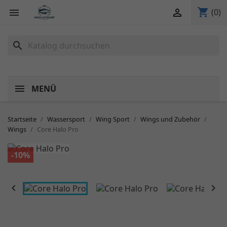
shopping_cart


(0)
search
MENÜ
Startseite
Wassersport
Wing Sport
Wings und Zubehör
Wings
Core Halo Pro
-10%

