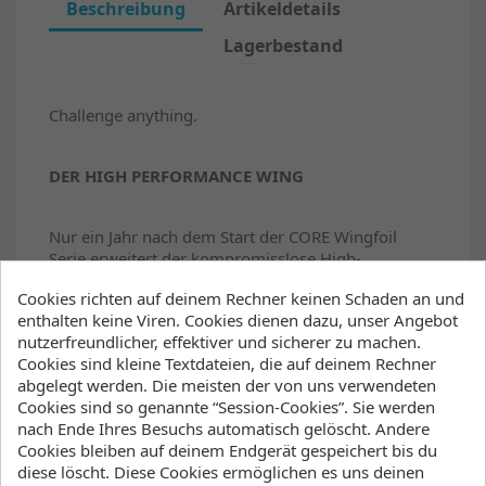
Beschreibung
Artikeldetails
Lagerbestand
Challenge anything.
DER HIGH PERFORMANCE WING
Nur ein Jahr nach dem Start der CORE Wingfoil
Serie erweitert der kompromisslose High-
Performance Wing Halo Pro die Range. Unter
Cookies richten auf deinem Rechner keinen Schaden an und
Verwendung hochwertigster Materialen und
enthalten keine Viren. Cookies dienen dazu, unser Angebot
innovativer Bauweise konnten wir Grenzen neu
nutzerfreundlicher, effektiver und sicherer zu machen.
definieren. Die hohe Steifigkeit des Airframes in
Cookies sind kleine Textdateien, die auf deinem Rechner
Verbindung mit einem flachen High-Speed-Profil
abgelegt werden. Die meisten der von uns verwendeten
ermöglichen eine ungeahnt sportliche Fahrweise
Cookies sind so genannte “Session-Cookies”. Sie werden
mit dem Halo Pro. Sein geringes Gewicht und die
nach Ende Ihres Besuchs automatisch gelöscht. Andere
intuitive Steuerung sorgen dabei stets für perfekten
Cookies bleiben auf deinem Endgerät gespeichert bis du
Drift und maximale Kontrolle.
diese löscht. Diese Cookies ermöglichen es uns deinen
Der durchgängige Boom mit seiner langen