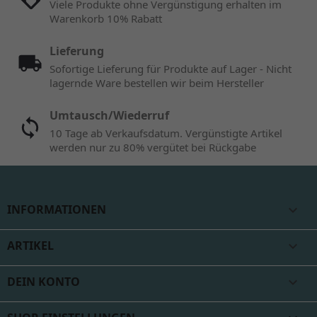
Viele Produkte ohne Vergünstigung erhalten im
Warenkorb 10% Rabatt
Lieferung
Sofortige Lieferung für Produkte auf Lager - Nicht
lagernde Ware bestellen wir beim Hersteller
Umtausch/Wiederruf
10 Tage ab Verkaufsdatum. Vergünstigte Artikel
werden nur zu 80% vergütet bei Rückgabe
INFORMATIONEN

ARTIKEL

DEIN KONTO
