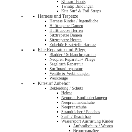
Kitesurf Boots
Twintip Bindungen
Kite Surf & Foil Straps
Harness und Trapetze
Harness Kinder / Jugendliche
Hüfttrapetze Damen
Hüfttrapetze Herren
Sitztrapetze Damen
Sitztrapetze Herren
Zubehör Ersatzteile Harness
Kite Reparatur und Pflege
Bladder / Schlauchreparatur
Neopren Reparatur+ Pflege
Segeltuch Reparatur
Surfboard reparatur
Ventile & Verbindungen
Werkzeuge
Kitesurf Zubehör
Bekleidung / Schutz
Helme
Neopren-Kopfbedeckungen
Neoprenhandschuhe
Neoprenschuhe
Strandtücher / Ponchos
Surf- / Beach hats
Wassersport Ausrüstung Kinder
Aufprallschutz / Westen
Neoprenanzüge