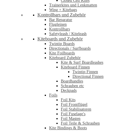
Closed Cell Kites
Trainerkites und Lenkmatten
Wing + Kitebags
Kontrollbars und Zubehör
Bar Reparatur
Flugleinen
Kontrollbars
Safetyleash / Kiteleash
Kiteboards und Zubehör
Twintip Boards
Directionals / Surfboards
Kite Foilboards
Kiteboard Zubehör
Kite & Surf Boardleashes
Kiteboard Finnen
Twintip Finnen
Directional Finnen
Boardhandles
Schrauben etc
Deckpads
Foils
Foil Kits
Foil Frontflügel
Foil Stabilisatoren
Foil Fuselage's
Foil Masten
Foil Teile & Schrauben
Kite Bindings & Boots