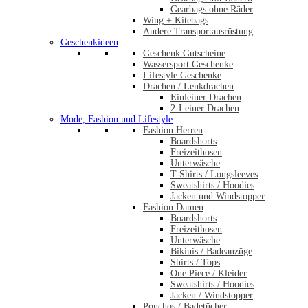
Gearbags ohne Räder
Wing + Kitebags
Andere Transportausrüstung
Geschenkideen
Geschenk Gutscheine
Wassersport Geschenke
Lifestyle Geschenke
Drachen / Lenkdrachen
Einleiner Drachen
2-Leiner Drachen
Mode, Fashion und Lifestyle
Fashion Herren
Boardshorts
Freizeithosen
Unterwäsche
T-Shirts / Longsleeves
Sweatshirts / Hoodies
Jacken und Windstopper
Fashion Damen
Boardshorts
Freizeithosen
Unterwäsche
Bikinis / Badeanzüge
Shirts / Tops
One Piece / Kleider
Sweatshirts / Hoodies
Jacken / Windstopper
Ponchos / Badetücher