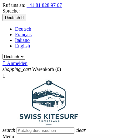
Ruf uns an:
+41 81 828 97 67
Sprache:
Deutsch

Deutsch
Français
Italiano
English

Anmelden
shopping_cart
Warenkorb
(0)

search
clear
Menü