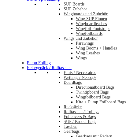
SUP Boards
SUP Zubehör
Wingboards und Zubehör
Wing SUP Finnen
Wingboardleashes
Wingfoil Footstraps
Wingfoilboards
Wings und Zubehör
Parawings
Wing Booms + Handles
Wing Leashes
Wings
Pump Foiling
Reisegepäck / Rolltaschen
Etuis / Neccesaires
Wetbags / Neobags
Boardbags
Directionalboard Bags
Twintipboard Bags
Wingfoilboard Bags
Kite + Pump Foilboard Bags
Rucksäcke
Rolltaschen/Trolleys
Foilcovers & Bags
SUP / Paddel Bags
Taschen
Gearbags
Gearbags mit Rädern