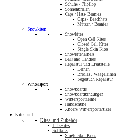
Schuhe / Flipflop
Sonnenbrillen
Caps / Hats/ Beanies
Caps / Beachhats
Mützen / Beanies
Snowkiten
Snowkites
Open Cell Kites
Closed Cell Kites
Single Skin Kites
Snowkiteharness
Bars and Handles
Reparatur und Ersatzteile
Leinen
Bridles / Waageleinen
Segeltuch Reparatur
Wintersport
Snowboards
Snowboardbindungen
Wintersporthelme
Handschuhe
Andere Wintersportartikel
Kitesport
Kites und Zubehör
Tubekites
Softkites
Single Skin Kites