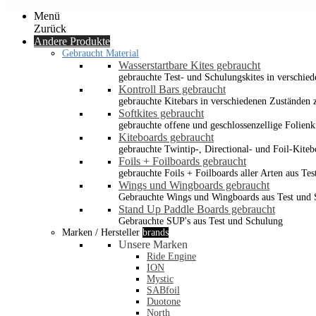
Menü
Zurück
Andere Produkte
Gebraucht Material
Wasserstartbare Kites gebraucht
gebrauchte Test- und Schulungskites in verschied
Kontroll Bars gebraucht
gebrauchte Kitebars in verschiedenen Zuständen z
Softkites gebraucht
gebrauchte offene und geschlossenzellige Folienk
Kiteboards gebraucht
gebrauchte Twintip-, Directional- und Foil-Kiteb
Foils + Foilboards gebraucht
gebrauchte Foils + Foilboards aller Arten aus Te
Wings und Wingboards gebraucht
Gebrauchte Wings und Wingboards aus Test und
Stand Up Paddle Boards gebraucht
Gebrauchte SUP's aus Test und Schulung
Marken / Hersteller
brands
Unsere Marken
Ride Engine
ION
Mystic
SABfoil
Duotone
North