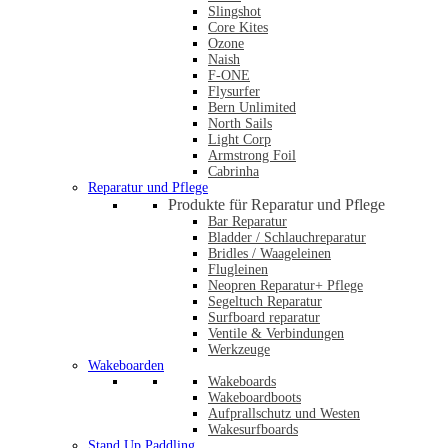
Slingshot
Core Kites
Ozone
Naish
F-ONE
Flysurfer
Bern Unlimited
North Sails
Light Corp
Armstrong Foil
Cabrinha
Reparatur und Pflege
Produkte für Reparatur und Pflege
Bar Reparatur
Bladder / Schlauchreparatur
Bridles / Waageleinen
Flugleinen
Neopren Reparatur+ Pflege
Segeltuch Reparatur
Surfboard reparatur
Ventile & Verbindungen
Werkzeuge
Wakeboarden
Wakeboards
Wakeboardboots
Aufprallschutz und Westen
Wakesurfboards
Stand Up Paddling