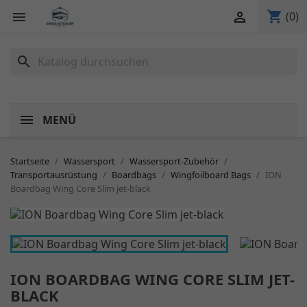
shopping_cart


(0)
search
MENÜ
Startseite
Wassersport
Wassersport-Zubehör
Transportausrüstung
Boardbags
Wingfoilboard Bags
ION
Boardbag Wing Core Slim jet-black
ION BOARDBAG WING CORE SLIM JET-
BLACK