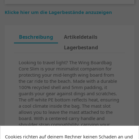
Klicke hier um die Lagerbestände anzuzeigen
Beschreibung
Artikeldetails
Lagerbestand
Looking to travel light? The Wing Boardbag
Core Slim is your minimalist companion for
protecting your mid-length wing board from
the car ride to the beach. Made with a durable
100% recycled shell and 5mm padding, it
guards your gear against dings and scratches.
The off-white PE bottom reflects heat, ensuring
a cool climate inside the bag. The mast slot
allows you to leave the mast attached to the
board. With a centered carry handle and
shoulder strap compatibility, carrying your
board has never been easier.
Cookies richten auf deinem Rechner keinen Schaden an und