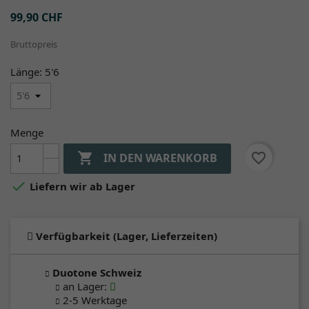
99,90 CHF
Bruttopreis
Länge: 5'6
Menge

favorite_border
IN DEN WARENKORB

Liefern wir ab Lager
Verfügbarkeit (Lager, Lieferzeiten)
Duotone Schweiz
an Lager
:
2-5 Werktage