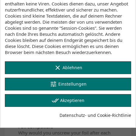
enthalten keine Viren. Cookies dienen dazu, unser Angebot
nutzerfreundlicher, effektiver und sicherer zu machen.
Key Features
Cookies sind kleine Textdateien, die auf deinem Rechner
abgelegt werden. Die meisten der von uns verwendeten
100% recycled PU coated nylon 600D
Cookies sind so genannte “Session-Cookies”. Sie werden
nach Ende Ihres Besuchs automatisch gelöscht. Andere
Cookies bleiben auf deinem Endgerät gespeichert bis du
5mm foam padding
diese löscht. Diese Cookies ermöglichen es uns deinen
Protect what you care about most - your gear.
Browser beim nächsten Besuch wiederzuerkennen.
clear
Ablehnen
Off white PE on outside bottom to keep
inside cool
tune
Einstellungen
Shoulder strap compatible
Attach any shoulder strap with two carabiners
done_all
Akzeptieren
to the bag.
Datenschutz- und Cookie-Richtlinie
Foil compatible
Why would you unscrew your foil after each