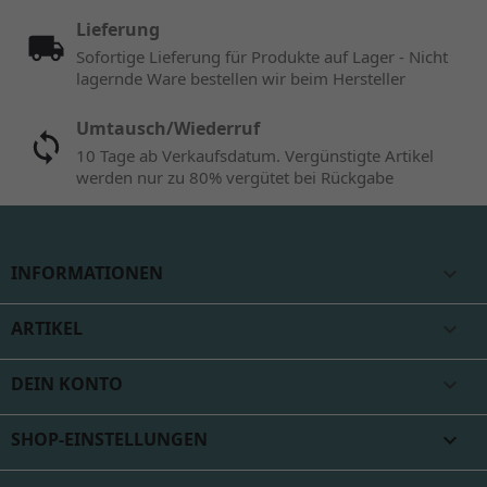
Lieferung
Sofortige Lieferung für Produkte auf Lager - Nicht
lagernde Ware bestellen wir beim Hersteller
Umtausch/Wiederruf
10 Tage ab Verkaufsdatum. Vergünstigte Artikel
werden nur zu 80% vergütet bei Rückgabe
INFORMATIONEN

ARTIKEL

DEIN KONTO

SHOP-EINSTELLUNGEN
keyboard_arrow_down