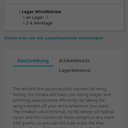
Lager Wind&Snow
an Lager
:
2-4 Werktage
Klicke hier um die Lagerbestände anzuzeigen
Beschreibung
Artikeldetails
Lagerbestand
The world's first purpose-built harness for wing
foiling, the Vinaka will have you riding longer and
pinching upwind more efficiently by taking the
wing's weight off your arms whenever you want.
The Vinaka's ultra-minimal, no-BS design of ripstop
nylon and thin closed-cell foam weighs in at a mere
450 grams, so you can still fully enjoy the free