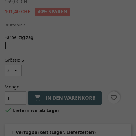
169,00 CHF
101,40 CHF
40% SPAREN
Bruttopreis
Farbe: zig zag
zig
zag
Grösse: S
Menge

favorite_border
IN DEN WARENKORB

Liefern wir ab Lager
Verfügbarkeit (Lager, Lieferzeiten)