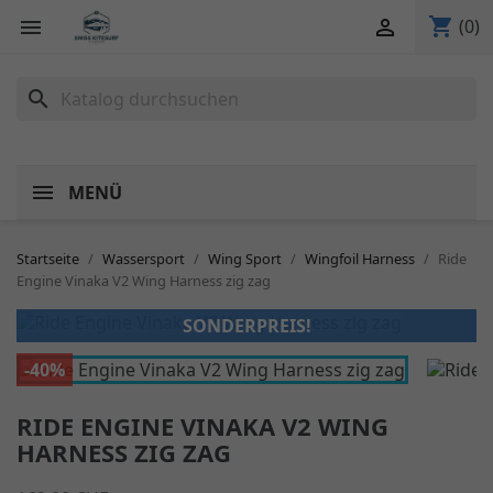
shopping_cart


(0)
search
MENÜ
Startseite
Wassersport
Wing Sport
Wingfoil Harness
Ride
Engine Vinaka V2 Wing Harness zig zag
SONDERPREIS!
-40%
RIDE ENGINE VINAKA V2 WING
HARNESS ZIG ZAG