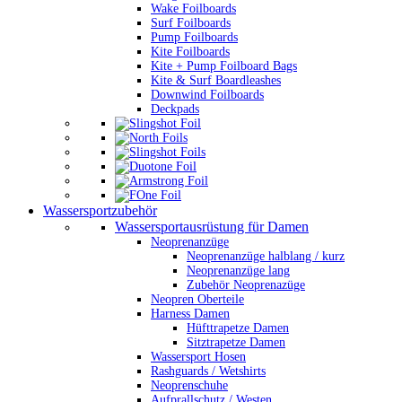
Wake Foilboards
Surf Foilboards
Pump Foilboards
Kite Foilboards
Kite + Pump Foilboard Bags
Kite & Surf Boardleashes
Downwind Foilboards
Deckpads
Wassersportzubehör
Wassersportausrüstung für Damen
Neoprenanzüge
Neoprenanzüge halblang / kurz
Neoprenanzüge lang
Zubehör Neoprenazüge
Neopren Oberteile
Harness Damen
Hüfttrapetze Damen
Sitztrapetze Damen
Wassersport Hosen
Rashguards / Wetshirts
Neoprenschuhe
Aufprallschutz / Westen