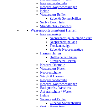
Neoprenhandschuhe
Neopren-Kopfbedeckungen
Helme
Wassersport Brillen
Zubehör Sonnenbrillen
Surf- / Beach hats
Strandtücher / Ponchos
Wassersportausrüstung Herren
Neoprenanzüge
Neoprenanzüge halblang / kurz
Neoprenanzüge lang
Trockenanzüge
Zubehör Neoprenanzüge
Harness Herren
Hüfttrapetze Herren
Sitztrapetze Herren
Neopren Oberteile
Wassersport Hosen
Neoprenschuhe
Wingfoil Harness
Neoprenhandschuhe
Neopren-Kopfbedeckungen
Rashguards / Wetshirts
Aufprallschutz / Westen
Helme
Wassersport Brillen
Zubehör Sonnenbrillen
Surf- / Beach hats