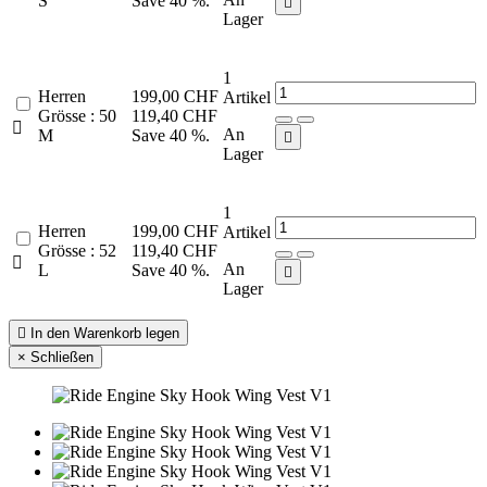
S
Save 40 %.

Lager
1
Herren
199,00 CHF
Artikel
Grösse : 50
119,40 CHF

An
M
Save 40 %.

Lager
1
Herren
199,00 CHF
Artikel
Grösse : 52
119,40 CHF

An
L
Save 40 %.

Lager

In den Warenkorb legen
×
Schließen