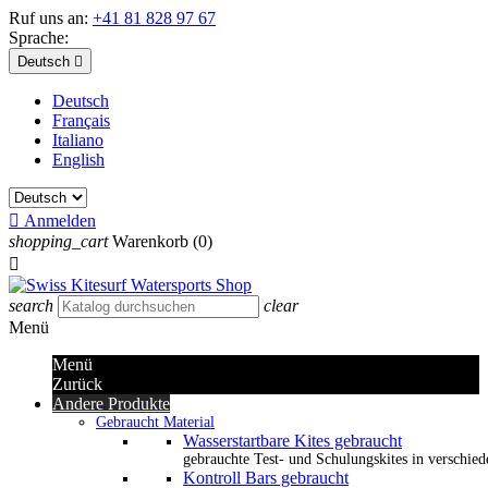
Ruf uns an:
+41 81 828 97 67
Sprache:
Deutsch

Deutsch
Français
Italiano
English

Anmelden
shopping_cart
Warenkorb
(0)

search
clear
Menü
Menü
Zurück
Andere Produkte
Gebraucht Material
Wasserstartbare Kites gebraucht
gebrauchte Test- und Schulungskites in verschied
Kontroll Bars gebraucht