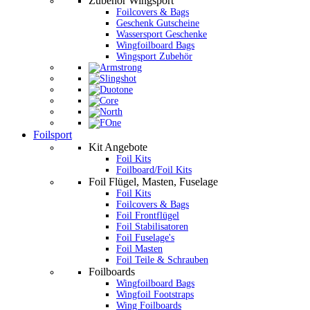
Zubehör Wingsport
Foilcovers & Bags
Geschenk Gutscheine
Wassersport Geschenke
Wingfoilboard Bags
Wingsport Zubehör
Foilsport
Kit Angebote
Foil Kits
Foilboard/Foil Kits
Foil Flügel, Masten, Fuselage
Foil Kits
Foilcovers & Bags
Foil Frontflügel
Foil Stabilisatoren
Foil Fuselage's
Foil Masten
Foil Teile & Schrauben
Foilboards
Wingfoilboard Bags
Wingfoil Footstraps
Wing Foilboards