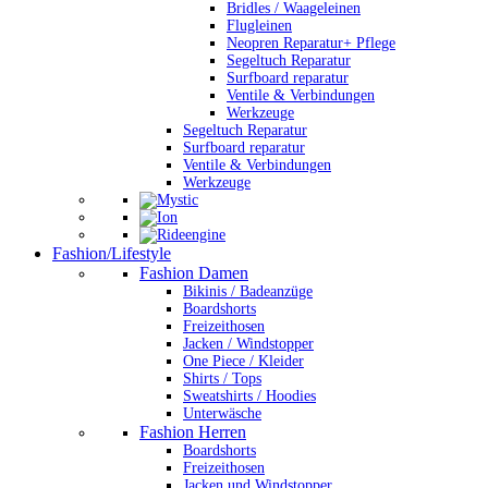
Bridles / Waageleinen
Flugleinen
Neopren Reparatur+ Pflege
Segeltuch Reparatur
Surfboard reparatur
Ventile & Verbindungen
Werkzeuge
Segeltuch Reparatur
Surfboard reparatur
Ventile & Verbindungen
Werkzeuge
Fashion/Lifestyle
Fashion Damen
Bikinis / Badeanzüge
Boardshorts
Freizeithosen
Jacken / Windstopper
One Piece / Kleider
Shirts / Tops
Sweatshirts / Hoodies
Unterwäsche
Fashion Herren
Boardshorts
Freizeithosen
Jacken und Windstopper