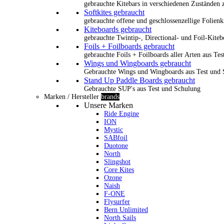
gebrauchte Kitebars in verschiedenen Zuständen z
Softkites gebraucht
gebrauchte offene und geschlossenzellige Folienk
Kiteboards gebraucht
gebrauchte Twintip-, Directional- und Foil-Kiteb
Foils + Foilboards gebraucht
gebrauchte Foils + Foilboards aller Arten aus Te
Wings und Wingboards gebraucht
Gebrauchte Wings und Wingboards aus Test und
Stand Up Paddle Boards gebraucht
Gebrauchte SUP's aus Test und Schulung
Marken / Hersteller
brands
Unsere Marken
Ride Engine
ION
Mystic
SABfoil
Duotone
North
Slingshot
Core Kites
Ozone
Naish
F-ONE
Flysurfer
Bern Unlimited
North Sails