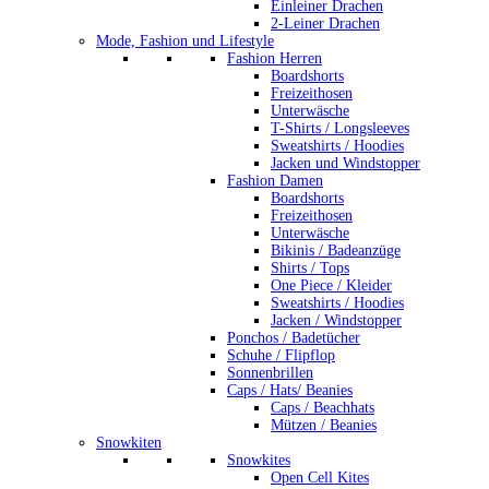
Einleiner Drachen
2-Leiner Drachen
Mode, Fashion und Lifestyle
Fashion Herren
Boardshorts
Freizeithosen
Unterwäsche
T-Shirts / Longsleeves
Sweatshirts / Hoodies
Jacken und Windstopper
Fashion Damen
Boardshorts
Freizeithosen
Unterwäsche
Bikinis / Badeanzüge
Shirts / Tops
One Piece / Kleider
Sweatshirts / Hoodies
Jacken / Windstopper
Ponchos / Badetücher
Schuhe / Flipflop
Sonnenbrillen
Caps / Hats/ Beanies
Caps / Beachhats
Mützen / Beanies
Snowkiten
Snowkites
Open Cell Kites