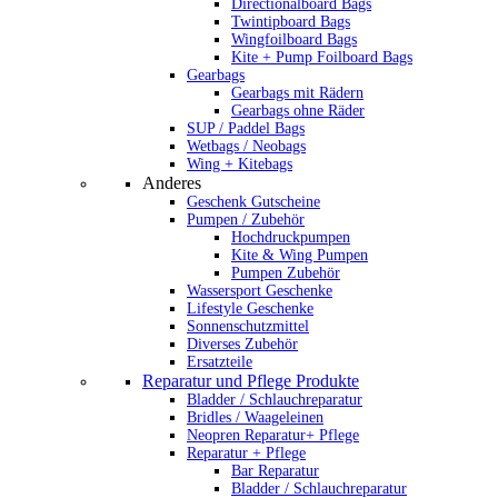
Directionalboard Bags
Twintipboard Bags
Wingfoilboard Bags
Kite + Pump Foilboard Bags
Gearbags
Gearbags mit Rädern
Gearbags ohne Räder
SUP / Paddel Bags
Wetbags / Neobags
Wing + Kitebags
Anderes
Geschenk Gutscheine
Pumpen / Zubehör
Hochdruckpumpen
Kite & Wing Pumpen
Pumpen Zubehör
Wassersport Geschenke
Lifestyle Geschenke
Sonnenschutzmittel
Diverses Zubehör
Ersatzteile
Reparatur und Pflege Produkte
Bladder / Schlauchreparatur
Bridles / Waageleinen
Neopren Reparatur+ Pflege
Reparatur + Pflege
Bar Reparatur
Bladder / Schlauchreparatur