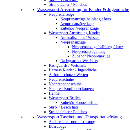
Strandtücher / Ponchos
Wassersport Ausrüstung für Kinder & Jugendliche
Neoprenanzüge
Neoprenanzüge halblang / kurz
Neoprenanzüge lang
Zubehör Neoprenazüge
Wassersport Ausrüstung Kinder
Aufprallschutz / Westen
Neoprenanzüge
Neoprenanzüge halblang / kurz
Neoprenanzüge lang
Zubehör Neoprenazüge
Rashguards / Wetshirts
Rashguards / Wetshirts
Harness Kinder / Jugendliche
Aufprallschutz / Westen
Neoprenschuhe
Neoprenhandschuhe
Neopren-Kopfbedeckungen
Helme
Wassersport Brillen
Zubehör Sonnenbrillen
Surf- / Beach hats
Strandtücher / Ponchos
Wassersport Taschen und Transportausrüstung
Andere Transportausrüstung
Boardbags