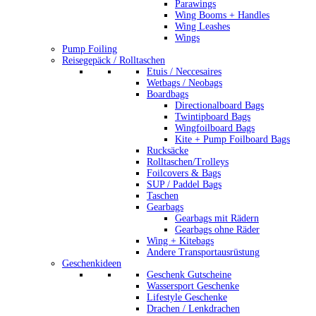
Parawings
Wing Booms + Handles
Wing Leashes
Wings
Pump Foiling
Reisegepäck / Rolltaschen
Etuis / Neccesaires
Wetbags / Neobags
Boardbags
Directionalboard Bags
Twintipboard Bags
Wingfoilboard Bags
Kite + Pump Foilboard Bags
Rucksäcke
Rolltaschen/Trolleys
Foilcovers & Bags
SUP / Paddel Bags
Taschen
Gearbags
Gearbags mit Rädern
Gearbags ohne Räder
Wing + Kitebags
Andere Transportausrüstung
Geschenkideen
Geschenk Gutscheine
Wassersport Geschenke
Lifestyle Geschenke
Drachen / Lenkdrachen