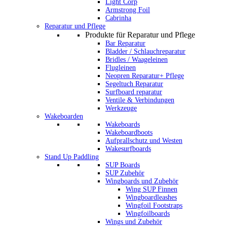
Light Corp
Armstrong Foil
Cabrinha
Reparatur und Pflege
Produkte für Reparatur und Pflege
Bar Reparatur
Bladder / Schlauchreparatur
Bridles / Waageleinen
Flugleinen
Neopren Reparatur+ Pflege
Segeltuch Reparatur
Surfboard reparatur
Ventile & Verbindungen
Werkzeuge
Wakeboarden
Wakeboards
Wakeboardboots
Aufprallschutz und Westen
Wakesurfboards
Stand Up Paddling
SUP Boards
SUP Zubehör
Wingboards und Zubehör
Wing SUP Finnen
Wingboardleashes
Wingfoil Footstraps
Wingfoilboards
Wings und Zubehör