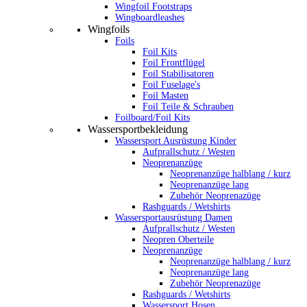
Wingfoil Footstraps
Wingboardleashes
Wingfoils
Foils
Foil Kits
Foil Frontflügel
Foil Stabilisatoren
Foil Fuselage's
Foil Masten
Foil Teile & Schrauben
Foilboard/Foil Kits
Wassersportbekleidung
Wassersport Ausrüstung Kinder
Aufprallschutz / Westen
Neoprenanzüge
Neoprenanzüge halblang / kurz
Neoprenanzüge lang
Zubehör Neoprenazüge
Rashguards / Wetshirts
Wassersportausrüstung Damen
Aufprallschutz / Westen
Neopren Oberteile
Neoprenanzüge
Neoprenanzüge halblang / kurz
Neoprenanzüge lang
Zubehör Neoprenazüge
Rashguards / Wetshirts
Wassersport Hosen