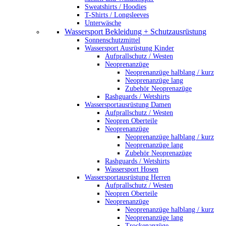
Sweatshirts / Hoodies
T-Shirts / Longsleeves
Unterwäsche
Wassersport Bekleidung + Schutzausrüstung
Sonnenschutzmittel
Wassersport Ausrüstung Kinder
Aufprallschutz / Westen
Neoprenanzüge
Neoprenanzüge halblang / kurz
Neoprenanzüge lang
Zubehör Neoprenazüge
Rashguards / Wetshirts
Wassersportausrüstung Damen
Aufprallschutz / Westen
Neopren Oberteile
Neoprenanzüge
Neoprenanzüge halblang / kurz
Neoprenanzüge lang
Zubehör Neoprenazüge
Rashguards / Wetshirts
Wassersport Hosen
Wassersportausrüstung Herren
Aufprallschutz / Westen
Neopren Oberteile
Neoprenanzüge
Neoprenanzüge halblang / kurz
Neoprenanzüge lang
Trockenanzüge