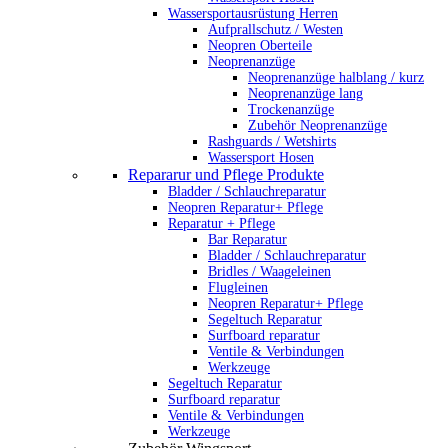
Wassersportausrüstung Herren
Aufprallschutz / Westen
Neopren Oberteile
Neoprenanzüge
Neoprenanzüge halblang / kurz
Neoprenanzüge lang
Trockenanzüge
Zubehör Neoprenanzüge
Rashguards / Wetshirts
Wassersport Hosen
Repararur und Pflege Produkte
Bladder / Schlauchreparatur
Neopren Reparatur+ Pflege
Reparatur + Pflege
Bar Reparatur
Bladder / Schlauchreparatur
Bridles / Waageleinen
Flugleinen
Neopren Reparatur+ Pflege
Segeltuch Reparatur
Surfboard reparatur
Ventile & Verbindungen
Werkzeuge
Segeltuch Reparatur
Surfboard reparatur
Ventile & Verbindungen
Werkzeuge