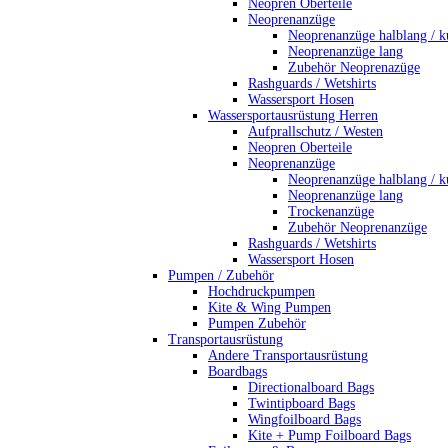
Neopren Oberteile
Neoprenanzüge
Neoprenanzüge halblang / k
Neoprenanzüge lang
Zubehör Neoprenazüge
Rashguards / Wetshirts
Wassersport Hosen
Wassersportausrüstung Herren
Aufprallschutz / Westen
Neopren Oberteile
Neoprenanzüge
Neoprenanzüge halblang / k
Neoprenanzüge lang
Trockenanzüge
Zubehör Neoprenanzüge
Rashguards / Wetshirts
Wassersport Hosen
Pumpen / Zubehör
Hochdruckpumpen
Kite & Wing Pumpen
Pumpen Zubehör
Transportausrüstung
Andere Transportausrüstung
Boardbags
Directionalboard Bags
Twintipboard Bags
Wingfoilboard Bags
Kite + Pump Foilboard Bags