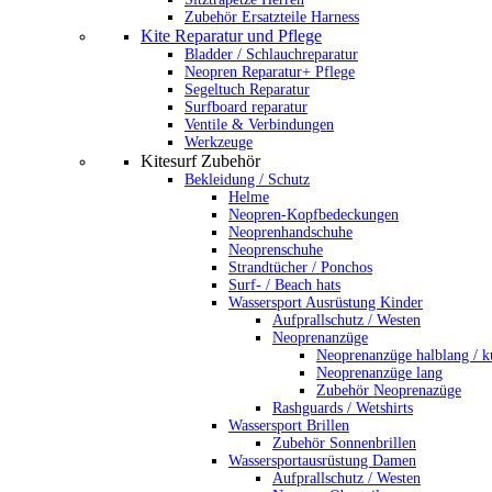
Zubehör Ersatzteile Harness
Kite Reparatur und Pflege
Bladder / Schlauchreparatur
Neopren Reparatur+ Pflege
Segeltuch Reparatur
Surfboard reparatur
Ventile & Verbindungen
Werkzeuge
Kitesurf Zubehör
Bekleidung / Schutz
Helme
Neopren-Kopfbedeckungen
Neoprenhandschuhe
Neoprenschuhe
Strandtücher / Ponchos
Surf- / Beach hats
Wassersport Ausrüstung Kinder
Aufprallschutz / Westen
Neoprenanzüge
Neoprenanzüge halblang / k
Neoprenanzüge lang
Zubehör Neoprenazüge
Rashguards / Wetshirts
Wassersport Brillen
Zubehör Sonnenbrillen
Wassersportausrüstung Damen
Aufprallschutz / Westen