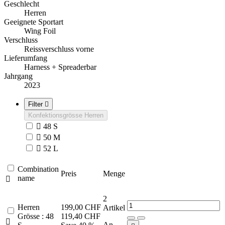
Geschlecht
Herren
Geeignete Sportart
Wing Foil
Verschluss
Reissverschluss vorne
Lieferumfang
Harness + Spreaderbar
Jahrgang
2023
Filter

Konfektionsgrösse Herren

48 S

50 M

52 L
Combination
Preis
Menge
name

2
Herren
199,00 CHF
Artikel
Grösse : 48
119,40 CHF

An