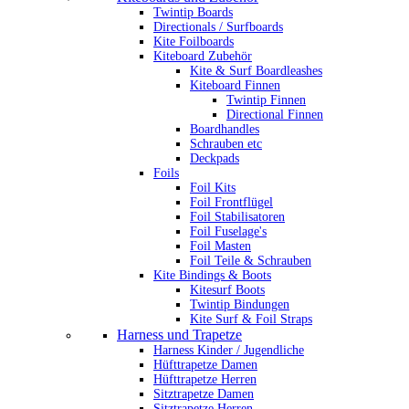
Twintip Boards
Directionals / Surfboards
Kite Foilboards
Kiteboard Zubehör
Kite & Surf Boardleashes
Kiteboard Finnen
Twintip Finnen
Directional Finnen
Boardhandles
Schrauben etc
Deckpads
Foils
Foil Kits
Foil Frontflügel
Foil Stabilisatoren
Foil Fuselage's
Foil Masten
Foil Teile & Schrauben
Kite Bindings & Boots
Kitesurf Boots
Twintip Bindungen
Kite Surf & Foil Straps
Harness und Trapetze
Harness Kinder / Jugendliche
Hüfttrapetze Damen
Hüfttrapetze Herren
Sitztrapetze Damen
Sitztrapetze Herren