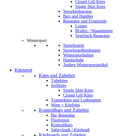
Closed Cell Kites
Single Skin Kites
Snowkiteharness
Bars and Handles
Reparatur und Ersatzteile
Leinen
Bridles / Waageleinen
Segeltuch Reparatur
Wintersport
Snowboards
Snowboardbindungen
Wintersporthelme
Handschuhe
Andere Wintersportartikel
Kitesport
Kites und Zubehör
Tubekites
Softkites
Single Skin Kites
Closed Cell Kites
Trainerkites und Lenkmatten
Wing + Kitebags
Kontrollbars und Zubehör
Bar Reparatur
Flugleinen
Kontrollbars
Safetyleash / Kiteleash
Kiteboards und Zubehör