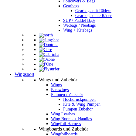
Foilcovers & Bags
Gearbags
Gearbags mit Rädern
Gearbags ohne Räder
SUP / Paddel Bags
Wetbags / Neobags
Wing + Kitebags
Wingsport
Wings und Zubehör
Wings
Parawings
Pumpen / Zubehör
Hochdruckpumpen
Kite & Wing Pumpen
Pumpen Zubehör
Wing Leashes
Wing Booms + Handles
Wingfoil Harness
Wingboards und Zubehör
Wingfoilboards