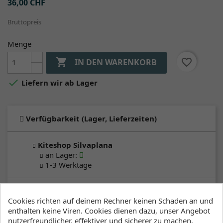
36,00 CHF
Bruttopreis
Menge

favorite_border
IN DEN WARENKORB

Liefern wir ab Lager
Verfügbarkeit (Lager, Lieferzeiten)
Kiteshop Silvaplana
an Lager
:
1-3 Werktage
Lager Wind&Snow
Cookies richten auf deinem Rechner keinen Schaden an und
an Lager
:
enthalten keine Viren. Cookies dienen dazu, unser Angebot
2-4 Werktage
nutzerfreundlicher, effektiver und sicherer zu machen.