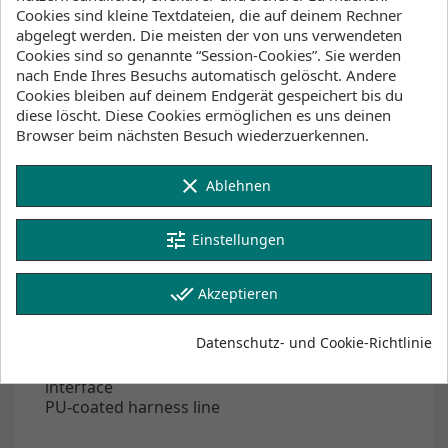
Cookies sind kleine Textdateien, die auf deinem Rechner
abgelegt werden. Die meisten der von uns verwendeten
Cookies sind so genannte “Session-Cookies”. Sie werden
nach Ende Ihres Besuchs automatisch gelöscht. Andere
Beschreibung
Artikeldetails
Cookies bleiben auf deinem Endgerät gespeichert bis du
diese löscht. Diese Cookies ermöglichen es uns deinen
Browser beim nächsten Besuch wiederzuerkennen.
Those pigtails or webbing loops on your wing are
there for a purpose! The Ride Engine Adjustable
clear
Ablehnen
Wing Harness Line is easy to apply and transfer
from wing to wing with the carabiner connection
and features an easy pull-strap adjustment for
tune
Einstellungen
reach and varied pigtail or webbing spread
dimensions.
done_all
Akzeptieren
Features
Datenschutz- und Cookie-Richtlinie
Webbing pull tab adjustment
Quick connect and disconnect carabiner
interface
PU-coated harness line