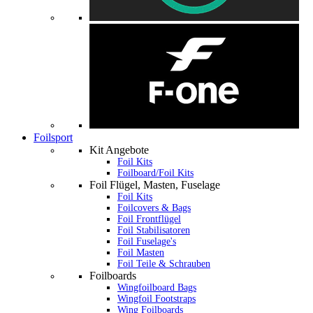
Foilsport
Kit Angebote
Foil Kits
Foilboard/Foil Kits
Foil Flügel, Masten, Fuselage
Foil Kits
Foilcovers & Bags
Foil Frontflügel
Foil Stabilisatoren
Foil Fuselage's
Foil Masten
Foil Teile & Schrauben
Foilboards
Wingfoilboard Bags
Wingfoil Footstraps
Wing Foilboards