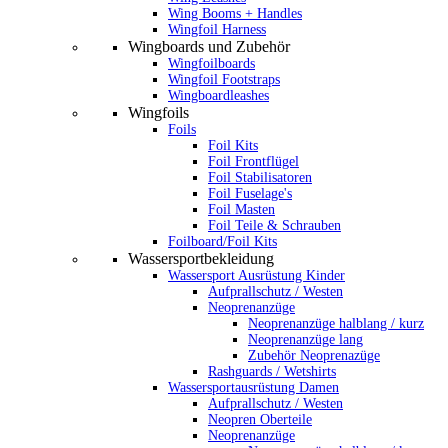
Wing Booms + Handles
Wingfoil Harness
Wingboards und Zubehör
Wingfoilboards
Wingfoil Footstraps
Wingboardleashes
Wingfoils
Foils
Foil Kits
Foil Frontflügel
Foil Stabilisatoren
Foil Fuselage's
Foil Masten
Foil Teile & Schrauben
Foilboard/Foil Kits
Wassersportbekleidung
Wassersport Ausrüstung Kinder
Aufprallschutz / Westen
Neoprenanzüge
Neoprenanzüge halblang / kurz
Neoprenanzüge lang
Zubehör Neoprenazüge
Rashguards / Wetshirts
Wassersportausrüstung Damen
Aufprallschutz / Westen
Neopren Oberteile
Neoprenanzüge