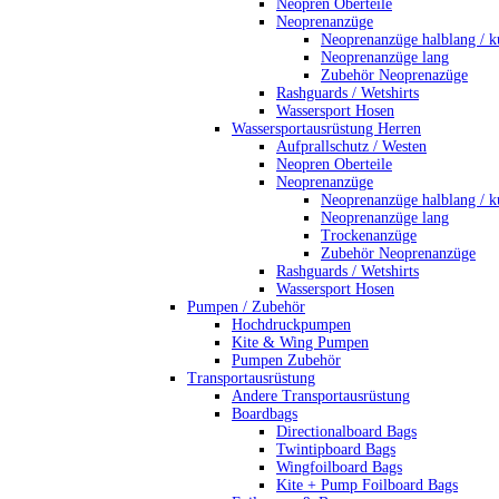
Neopren Oberteile
Neoprenanzüge
Neoprenanzüge halblang / k
Neoprenanzüge lang
Zubehör Neoprenazüge
Rashguards / Wetshirts
Wassersport Hosen
Wassersportausrüstung Herren
Aufprallschutz / Westen
Neopren Oberteile
Neoprenanzüge
Neoprenanzüge halblang / k
Neoprenanzüge lang
Trockenanzüge
Zubehör Neoprenanzüge
Rashguards / Wetshirts
Wassersport Hosen
Pumpen / Zubehör
Hochdruckpumpen
Kite & Wing Pumpen
Pumpen Zubehör
Transportausrüstung
Andere Transportausrüstung
Boardbags
Directionalboard Bags
Twintipboard Bags
Wingfoilboard Bags
Kite + Pump Foilboard Bags