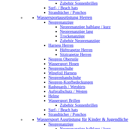
Zubehör Sonnenbrillen
Surf- / Beach hats
Strandtücher / Ponchos
Wassersportausrüstung Herren
Neoprenanzüge
Neoprenanzüge halblang / kurz
Neoprenanzüge lang
Trockenanzüge
Zubehör Neoprenanzüge
Harness Herren
Hüfttrapetze Herren
Sitztrapetze Herren
Neopren Oberteile
Wassersport Hosen
Neoprenschuhe
Wingfoil Harness
Neoprenhandschuhe
Neopren-Kopfbedeckungen
Rashguards / Wetshirts
Aufprallschutz / Westen
Helme
Wassersport Brillen
Zubehör Sonnenbrillen
Surf- / Beach hats
Strandtücher / Ponchos
Wassersport Ausrüstung für Kinder & Jugendliche
Neoprenanzüge
Neoprenanzüge halblang / kurz