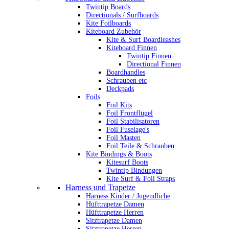
Twintip Boards
Directionals / Surfboards
Kite Foilboards
Kiteboard Zubehör
Kite & Surf Boardleashes
Kiteboard Finnen
Twintip Finnen
Directional Finnen
Boardhandles
Schrauben etc
Deckpads
Foils
Foil Kits
Foil Frontflügel
Foil Stabilisatoren
Foil Fuselage's
Foil Masten
Foil Teile & Schrauben
Kite Bindings & Boots
Kitesurf Boots
Twintip Bindungen
Kite Surf & Foil Straps
Harness und Trapetze
Harness Kinder / Jugendliche
Hüfttrapetze Damen
Hüfttrapetze Herren
Sitztrapetze Damen
Sitztrapetze Herren