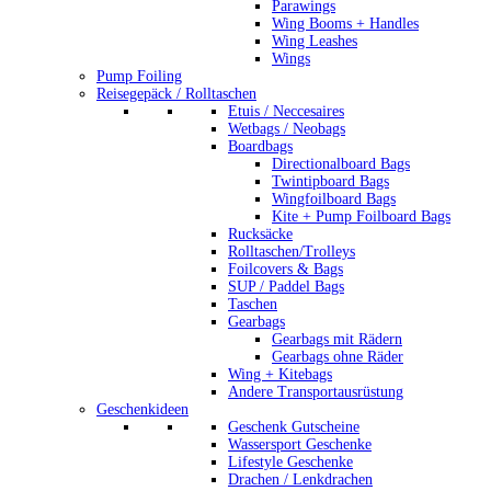
Parawings
Wing Booms + Handles
Wing Leashes
Wings
Pump Foiling
Reisegepäck / Rolltaschen
Etuis / Neccesaires
Wetbags / Neobags
Boardbags
Directionalboard Bags
Twintipboard Bags
Wingfoilboard Bags
Kite + Pump Foilboard Bags
Rucksäcke
Rolltaschen/Trolleys
Foilcovers & Bags
SUP / Paddel Bags
Taschen
Gearbags
Gearbags mit Rädern
Gearbags ohne Räder
Wing + Kitebags
Andere Transportausrüstung
Geschenkideen
Geschenk Gutscheine
Wassersport Geschenke
Lifestyle Geschenke
Drachen / Lenkdrachen