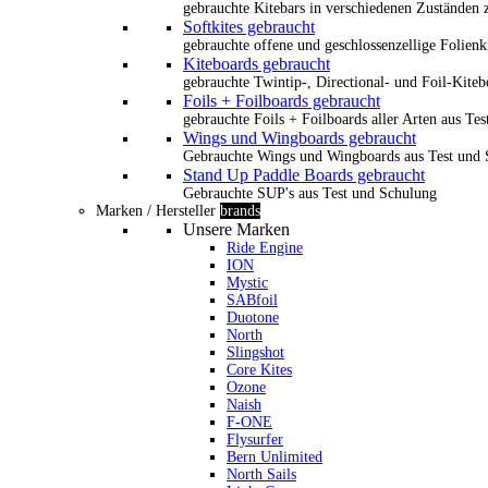
gebrauchte Kitebars in verschiedenen Zuständen z
Softkites gebraucht
gebrauchte offene und geschlossenzellige Folienk
Kiteboards gebraucht
gebrauchte Twintip-, Directional- und Foil-Kiteb
Foils + Foilboards gebraucht
gebrauchte Foils + Foilboards aller Arten aus Te
Wings und Wingboards gebraucht
Gebrauchte Wings und Wingboards aus Test und
Stand Up Paddle Boards gebraucht
Gebrauchte SUP's aus Test und Schulung
Marken / Hersteller
brands
Unsere Marken
Ride Engine
ION
Mystic
SABfoil
Duotone
North
Slingshot
Core Kites
Ozone
Naish
F-ONE
Flysurfer
Bern Unlimited
North Sails