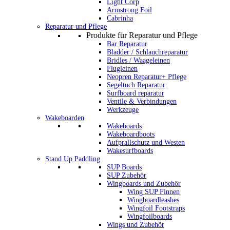
Light Corp
Armstrong Foil
Cabrinha
Reparatur und Pflege
Produkte für Reparatur und Pflege
Bar Reparatur
Bladder / Schlauchreparatur
Bridles / Waageleinen
Flugleinen
Neopren Reparatur+ Pflege
Segeltuch Reparatur
Surfboard reparatur
Ventile & Verbindungen
Werkzeuge
Wakeboarden
Wakeboards
Wakeboardboots
Aufprallschutz und Westen
Wakesurfboards
Stand Up Paddling
SUP Boards
SUP Zubehör
Wingboards und Zubehör
Wing SUP Finnen
Wingboardleashes
Wingfoil Footstraps
Wingfoilboards
Wings und Zubehör