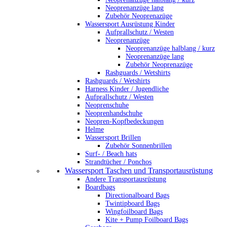
Neoprenanzüge lang
Zubehör Neoprenazüge
Wassersport Ausrüstung Kinder
Aufprallschutz / Westen
Neoprenanzüge
Neoprenanzüge halblang / kurz
Neoprenanzüge lang
Zubehör Neoprenazüge
Rashguards / Wetshirts
Rashguards / Wetshirts
Harness Kinder / Jugendliche
Aufprallschutz / Westen
Neoprenschuhe
Neoprenhandschuhe
Neopren-Kopfbedeckungen
Helme
Wassersport Brillen
Zubehör Sonnenbrillen
Surf- / Beach hats
Strandtücher / Ponchos
Wassersport Taschen und Transportausrüstung
Andere Transportausrüstung
Boardbags
Directionalboard Bags
Twintipboard Bags
Wingfoilboard Bags
Kite + Pump Foilboard Bags