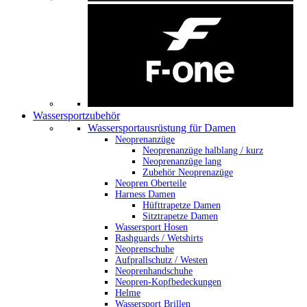
Wassersportzubehör
Wassersportausrüstung für Damen
Neoprenanzüge
Neoprenanzüge halblang / kurz
Neoprenanzüge lang
Zubehör Neoprenazüge
Neopren Oberteile
Harness Damen
Hüfttrapetze Damen
Sitztrapetze Damen
Wassersport Hosen
Rashguards / Wetshirts
Neoprenschuhe
Aufprallschutz / Westen
Neoprenhandschuhe
Neopren-Kopfbedeckungen
Helme
Wassersport Brillen