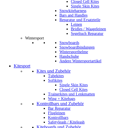
Closed Cell Kites
Single Skin Kites
Snowkiteharness
Bars and Handles
Reparatur und Ersatzteile
Leinen
Bridles / Waageleinen
Segeltuch Reparatur
Wintersport
Snowboards
Snowboardbindungen
Wintersporthelme
Handschuhe
Andere Wintersportartikel
Kitesport
Kites und Zubehör
Tubekites
Softkites
Single Skin Kites
Closed Cell Kites
Trainerkites und Lenkmatten
Wing + Kitebags
Kontrollbars und Zubehör
Bar Reparatur
Flugleinen
Kontrollbars
Safetyleash / Kiteleash
Kiteboards und Zubehör