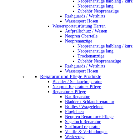
Neoprenanzüge halblang / kurz
Neoprenanzüge lang
Zubehör Neoprenazüge
Rashguards / Wetshirts
Wassersport Hosen
Wassersportausrüstung Herren
Aufprallschutz / Westen
Neopren Oberteile
Neoprenanzüge
Neoprenanzüge halblang / kurz
Neoprenanzüge lang
Trockenanzüge
Zubehör Neoprenanzüge
Rashguards / Wetshirts
Wassersport Hosen
Repararur und Pflege Produkte
Bladder / Schlauchreparatur
Neopren Reparatur+ Pflege
Reparatur + Pflege
Bar Reparatur
Bladder / Schlauchreparatur
Bridles / Waageleinen
Flugleinen
Neopren Reparatur+ Pflege
Segeltuch Reparatur
Surfboard reparatur
Ventile & Verbindungen
Werkzeuge