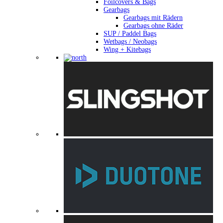
Foilcovers & Bags
Gearbags
Gearbags mit Rädern
Gearbags ohne Räder
SUP / Paddel Bags
Wetbags / Neobags
Wing + Kitebags