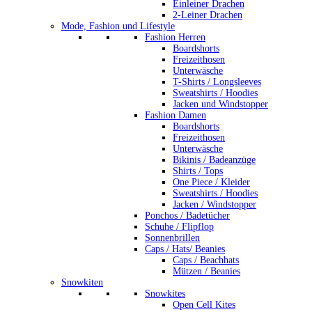
Einleiner Drachen
2-Leiner Drachen
Mode, Fashion und Lifestyle
Fashion Herren
Boardshorts
Freizeithosen
Unterwäsche
T-Shirts / Longsleeves
Sweatshirts / Hoodies
Jacken und Windstopper
Fashion Damen
Boardshorts
Freizeithosen
Unterwäsche
Bikinis / Badeanzüge
Shirts / Tops
One Piece / Kleider
Sweatshirts / Hoodies
Jacken / Windstopper
Ponchos / Badetücher
Schuhe / Flipflop
Sonnenbrillen
Caps / Hats/ Beanies
Caps / Beachhats
Mützen / Beanies
Snowkiten
Snowkites
Open Cell Kites