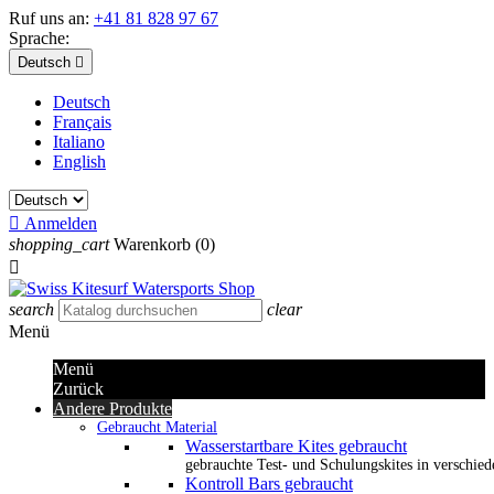
Ruf uns an:
+41 81 828 97 67
Sprache:
Deutsch

Deutsch
Français
Italiano
English

Anmelden
shopping_cart
Warenkorb
(0)

search
clear
Menü
Menü
Zurück
Andere Produkte
Gebraucht Material
Wasserstartbare Kites gebraucht
gebrauchte Test- und Schulungskites in verschied
Kontroll Bars gebraucht