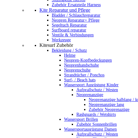
Zubehör Ersatzteile Harness
Kite Reparatur und Pflege
Bladder / Schlauchreparatur
Neopren Reparatur+ Pflege
Segeltuch Reparatur
Surfboard reparatur
Ventile & Verbindungen
Werkzeuge
Kitesurf Zubehör
Bekleidung / Schutz
Helme
Neopren-Kopfbedeckungen
Neoprenhandschuhe
Neoprenschuhe
Strandtücher / Ponchos
Surf- / Beach hats
Wassersport Ausrüstung Kinder
Aufprallschutz / Westen
Neoprenanzüge
Neoprenanzüge halblang / k
Neoprenanzüge lang
Zubehör Neoprenazüge
Rashguards / Wetshirts
Wassersport Brillen
Zubehör Sonnenbrillen
Wassersportausrüstung Damen
Aufprallschutz / Westen