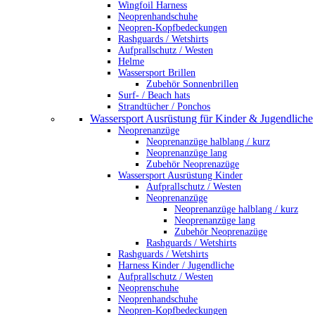
Wingfoil Harness
Neoprenhandschuhe
Neopren-Kopfbedeckungen
Rashguards / Wetshirts
Aufprallschutz / Westen
Helme
Wassersport Brillen
Zubehör Sonnenbrillen
Surf- / Beach hats
Strandtücher / Ponchos
Wassersport Ausrüstung für Kinder & Jugendliche
Neoprenanzüge
Neoprenanzüge halblang / kurz
Neoprenanzüge lang
Zubehör Neoprenazüge
Wassersport Ausrüstung Kinder
Aufprallschutz / Westen
Neoprenanzüge
Neoprenanzüge halblang / kurz
Neoprenanzüge lang
Zubehör Neoprenazüge
Rashguards / Wetshirts
Rashguards / Wetshirts
Harness Kinder / Jugendliche
Aufprallschutz / Westen
Neoprenschuhe
Neoprenhandschuhe
Neopren-Kopfbedeckungen