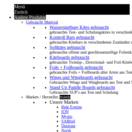
Menü
Zurück
Andere Produkte
Gebraucht Material
Wasserstartbare Kites gebraucht
gebrauchte Test- und Schulungskites in verschied
Kontroll Bars gebraucht
gebrauchte Kitebars in verschiedenen Zuständen z
Softkites gebraucht
gebrauchte offene und geschlossenzellige Folienk
Kiteboards gebraucht
gebrauchte Twintip-, Directional- und Foil-Kiteb
Foils + Foilboards gebraucht
gebrauchte Foils + Foilboards aller Arten aus Te
Wings und Wingboards gebraucht
Gebrauchte Wings und Wingboards aus Test und
Stand Up Paddle Boards gebraucht
Gebrauchte SUP's aus Test und Schulung
Marken / Hersteller
brands
Unsere Marken
Ride Engine
ION
Mystic
SABfoil
Duotone
North