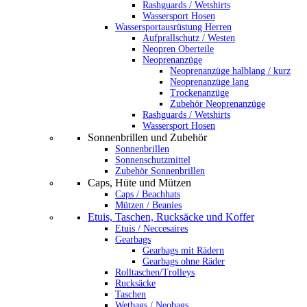
Rashguards / Wetshirts
Wassersport Hosen
Wassersportausrüstung Herren
Aufprallschutz / Westen
Neopren Oberteile
Neoprenanzüge
Neoprenanzüge halblang / kurz
Neoprenanzüge lang
Trockenanzüge
Zubehör Neoprenanzüge
Rashguards / Wetshirts
Wassersport Hosen
Sonnenbrillen und Zubehör
Sonnenbrillen
Sonnenschutzmittel
Zubehör Sonnenbrillen
Caps, Hüte und Mützen
Caps / Beachhats
Mützen / Beanies
Etuis, Taschen, Rucksäcke und Koffer
Etuis / Neccesaires
Gearbags
Gearbags mit Rädern
Gearbags ohne Räder
Rolltaschen/Trolleys
Rucksäcke
Taschen
Wetbags / Neobags