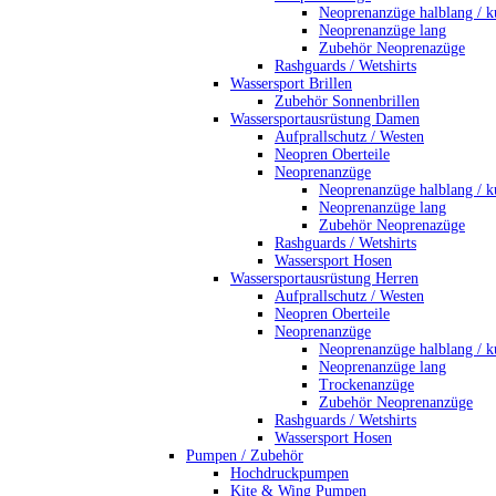
Neoprenanzüge halblang / k
Neoprenanzüge lang
Zubehör Neoprenazüge
Rashguards / Wetshirts
Wassersport Brillen
Zubehör Sonnenbrillen
Wassersportausrüstung Damen
Aufprallschutz / Westen
Neopren Oberteile
Neoprenanzüge
Neoprenanzüge halblang / k
Neoprenanzüge lang
Zubehör Neoprenazüge
Rashguards / Wetshirts
Wassersport Hosen
Wassersportausrüstung Herren
Aufprallschutz / Westen
Neopren Oberteile
Neoprenanzüge
Neoprenanzüge halblang / k
Neoprenanzüge lang
Trockenanzüge
Zubehör Neoprenanzüge
Rashguards / Wetshirts
Wassersport Hosen
Pumpen / Zubehör
Hochdruckpumpen
Kite & Wing Pumpen