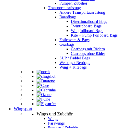
Pumpen Zubehör
Transportausrüstung
Andere Transportausrüstung
Boardbags
Directionalboard Bags
Twintipboard Bags
Wingfoilboard Bags
Kite + Pump Foilboard Bags
Foilcovers & Bags
Gearbags
Gearbags mit Rädern
Gearbags ohne Räder
SUP / Paddel Bags
Wetbags / Neobags
Wing + Kitebags
Wingsport
Wings und Zubehör
Wings
Parawings
Pumpen / Zubehör