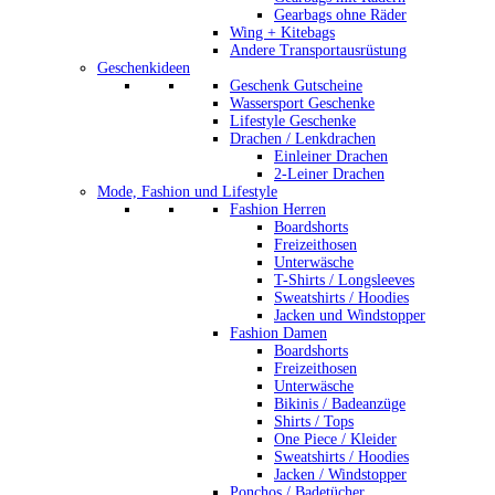
Gearbags ohne Räder
Wing + Kitebags
Andere Transportausrüstung
Geschenkideen
Geschenk Gutscheine
Wassersport Geschenke
Lifestyle Geschenke
Drachen / Lenkdrachen
Einleiner Drachen
2-Leiner Drachen
Mode, Fashion und Lifestyle
Fashion Herren
Boardshorts
Freizeithosen
Unterwäsche
T-Shirts / Longsleeves
Sweatshirts / Hoodies
Jacken und Windstopper
Fashion Damen
Boardshorts
Freizeithosen
Unterwäsche
Bikinis / Badeanzüge
Shirts / Tops
One Piece / Kleider
Sweatshirts / Hoodies
Jacken / Windstopper
Ponchos / Badetücher