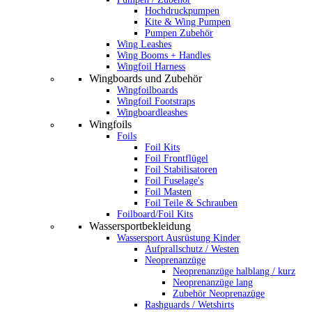
Hochdruckpumpen
Kite & Wing Pumpen
Pumpen Zubehör
Wing Leashes
Wing Booms + Handles
Wingfoil Harness
Wingboards und Zubehör
Wingfoilboards
Wingfoil Footstraps
Wingboardleashes
Wingfoils
Foils
Foil Kits
Foil Frontflügel
Foil Stabilisatoren
Foil Fuselage's
Foil Masten
Foil Teile & Schrauben
Foilboard/Foil Kits
Wassersportbekleidung
Wassersport Ausrüstung Kinder
Aufprallschutz / Westen
Neoprenanzüge
Neoprenanzüge halblang / kurz
Neoprenanzüge lang
Zubehör Neoprenazüge
Rashguards / Wetshirts