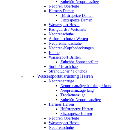
Zubehör Neoprenazüge
Neopren Oberteile
Harness Damen
Hüfttrapetze Damen
Sitztrapetze Damen
Wassersport Hosen
Rashguards / Wetshirts
Neoprenschuhe
Aufprallschutz / Westen
Neoprenhandschuhe
Neopren-Kopfbedeckungen
Helme
Wassersport Brillen
Zubehör Sonnenbrillen
Surf- / Beach hats
Strandtücher / Ponchos
Wassersportausrüstung Herren
Neoprenanzüge
Neoprenanzüge halblang / kurz
Neoprenanzüge lang
Trockenanzüge
Zubehör Neoprenanzüge
Harness Herren
Hüfttrapetze Herren
Sitztrapetze Herren
Neopren Oberteile
Wassersport Hosen
Neoprenschuhe