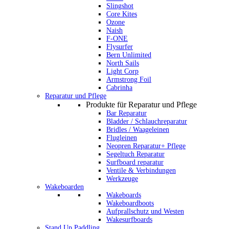
Slingshot
Core Kites
Ozone
Naish
F-ONE
Flysurfer
Bern Unlimited
North Sails
Light Corp
Armstrong Foil
Cabrinha
Reparatur und Pflege
Produkte für Reparatur und Pflege
Bar Reparatur
Bladder / Schlauchreparatur
Bridles / Waageleinen
Flugleinen
Neopren Reparatur+ Pflege
Segeltuch Reparatur
Surfboard reparatur
Ventile & Verbindungen
Werkzeuge
Wakeboarden
Wakeboards
Wakeboardboots
Aufprallschutz und Westen
Wakesurfboards
Stand Up Paddling