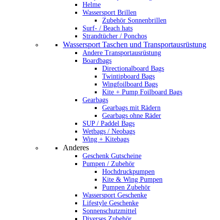
Helme
Wassersport Brillen
Zubehör Sonnenbrillen
Surf- / Beach hats
Strandtücher / Ponchos
Wassersport Taschen und Transportausrüstung
Andere Transportausrüstung
Boardbags
Directionalboard Bags
Twintipboard Bags
Wingfoilboard Bags
Kite + Pump Foilboard Bags
Gearbags
Gearbags mit Rädern
Gearbags ohne Räder
SUP / Paddel Bags
Wetbags / Neobags
Wing + Kitebags
Anderes
Geschenk Gutscheine
Pumpen / Zubehör
Hochdruckpumpen
Kite & Wing Pumpen
Pumpen Zubehör
Wassersport Geschenke
Lifestyle Geschenke
Sonnenschutzmittel
Diverses Zubehör