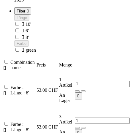
Filter

Länge

10'

6'

8'
Farbe

green
Combination
Preis
Menge
name

1
Artikel
Farbe :
53,00 CHF
Länge : 6'

An

Lager
3
Artikel
Farbe :
53,00 CHF
Länge : 8'

An
