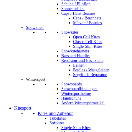
Schuhe / Flipflop
Sonnenbrillen
Caps / Hats/ Beanies
Caps / Beachhats
Mützen / Beanies
Snowkiten
Snowkites
Open Cell Kites
Closed Cell Kites
Single Skin Kites
Snowkiteharness
Bars and Handles
Reparatur und Ersatzteile
Leinen
Bridles / Waageleinen
Segeltuch Reparatur
Wintersport
Snowboards
Snowboardbindungen
Wintersporthelme
Handschuhe
Andere Wintersportartikel
Kitesport
Kites und Zubehör
Tubekites
Softkites
Single Skin Kites