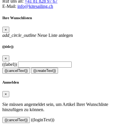
Ruf uns an:
+41 81 828 97 67
E-Mail:
info@kitesailing.ch
Ihre Wunschlisten
×
add_circle_outline
Neue Liste anlegen
((title))
×
((label))
((cancelText))
((createText))
Anmelden
×
Sie müssen angemeldet sein, um Artikel Ihrer Wunschliste
hinzufügen zu können.
((loginText))
((cancelText))