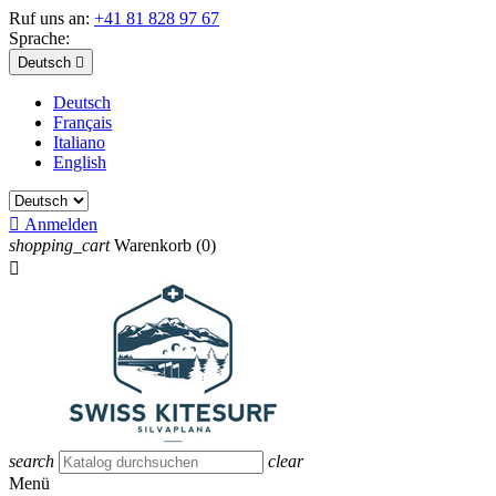
Ruf uns an:
+41 81 828 97 67
Sprache:
Deutsch

Deutsch
Français
Italiano
English

Anmelden
shopping_cart
Warenkorb
(0)

search
clear
Menü