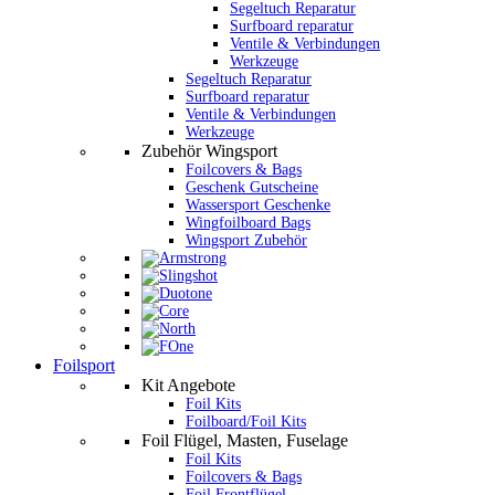
Segeltuch Reparatur
Surfboard reparatur
Ventile & Verbindungen
Werkzeuge
Segeltuch Reparatur
Surfboard reparatur
Ventile & Verbindungen
Werkzeuge
Zubehör Wingsport
Foilcovers & Bags
Geschenk Gutscheine
Wassersport Geschenke
Wingfoilboard Bags
Wingsport Zubehör
Foilsport
Kit Angebote
Foil Kits
Foilboard/Foil Kits
Foil Flügel, Masten, Fuselage
Foil Kits
Foilcovers & Bags
Foil Frontflügel