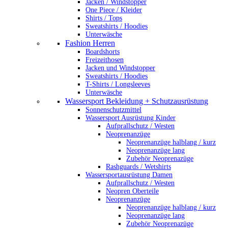
Jacken / Windstopper
One Piece / Kleider
Shirts / Tops
Sweatshirts / Hoodies
Unterwäsche
Fashion Herren
Boardshorts
Freizeithosen
Jacken und Windstopper
Sweatshirts / Hoodies
T-Shirts / Longsleeves
Unterwäsche
Wassersport Bekleidung + Schutzausrüstung
Sonnenschutzmittel
Wassersport Ausrüstung Kinder
Aufprallschutz / Westen
Neoprenanzüge
Neoprenanzüge halblang / kurz
Neoprenanzüge lang
Zubehör Neoprenazüge
Rashguards / Wetshirts
Wassersportausrüstung Damen
Aufprallschutz / Westen
Neopren Oberteile
Neoprenanzüge
Neoprenanzüge halblang / kurz
Neoprenanzüge lang
Zubehör Neoprenazüge