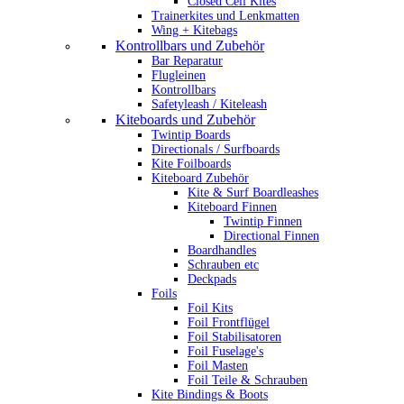
Closed Cell Kites
Trainerkites und Lenkmatten
Wing + Kitebags
Kontrollbars und Zubehör
Bar Reparatur
Flugleinen
Kontrollbars
Safetyleash / Kiteleash
Kiteboards und Zubehör
Twintip Boards
Directionals / Surfboards
Kite Foilboards
Kiteboard Zubehör
Kite & Surf Boardleashes
Kiteboard Finnen
Twintip Finnen
Directional Finnen
Boardhandles
Schrauben etc
Deckpads
Foils
Foil Kits
Foil Frontflügel
Foil Stabilisatoren
Foil Fuselage's
Foil Masten
Foil Teile & Schrauben
Kite Bindings & Boots