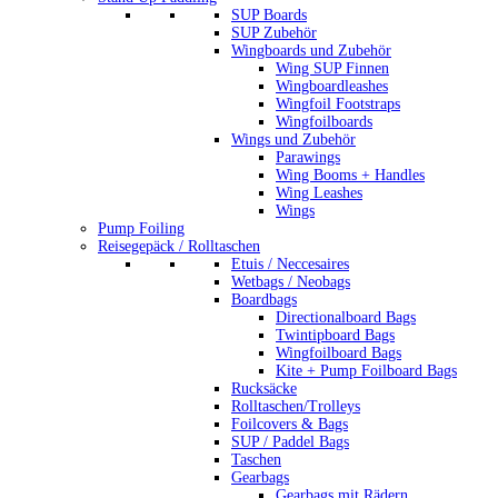
SUP Boards
SUP Zubehör
Wingboards und Zubehör
Wing SUP Finnen
Wingboardleashes
Wingfoil Footstraps
Wingfoilboards
Wings und Zubehör
Parawings
Wing Booms + Handles
Wing Leashes
Wings
Pump Foiling
Reisegepäck / Rolltaschen
Etuis / Neccesaires
Wetbags / Neobags
Boardbags
Directionalboard Bags
Twintipboard Bags
Wingfoilboard Bags
Kite + Pump Foilboard Bags
Rucksäcke
Rolltaschen/Trolleys
Foilcovers & Bags
SUP / Paddel Bags
Taschen
Gearbags
Gearbags mit Rädern