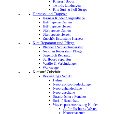
Kitesurf Boots
Twintip Bindungen
Kite Surf & Foil Straps
Harness und Trapetze
Harness Kinder / Jugendliche
Hüfttrapetze Damen
Hüfttrapetze Herren
Sitztrapetze Damen
Sitztrapetze Herren
Zubehör Ersatzteile Harness
Kite Reparatur und Pflege
Bladder / Schlauchreparatur
Neopren Reparatur+ Pflege
Segeltuch Reparatur
Surfboard reparatur
Ventile & Verbindungen
Werkzeuge
Kitesurf Zubehör
Bekleidung / Schutz
Helme
Neopren-Kopfbedeckungen
Neoprenhandschuhe
Neoprenschuhe
Strandtücher / Ponchos
Surf- / Beach hats
Wassersport Ausrüstung Kinder
Aufprallschutz / Westen
Neoprenanzüge