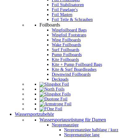
Foil Stabilisatoren
Foil Fuselage's
Foil Masten
Foil Teile & Schrauben
Foilboards
Wingfoilboard Bags
Wingfoil Footstraps
Wing Foilboards
Wake Foilboards
Surf Foilboards
Pump Foilboards
Kite Foilboards
Kite + Pump Foilboard Bags
Kite & Surf Boardleashes
Downwind Foilboards
Deckpads
Wassersportzubehör
Wassersportausrüstung für Damen
Neoprenanzüge
Neoprenanzüge halblang / kurz
Neoprenanzüge lang