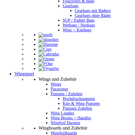
Foilcovers & Bags
Gearbags
Gearbags mit Rädern
Gearbags ohne Räder
SUP / Paddel Bags
Wetbags / Neobags
Wing + Kitebags
Wingsport
Wings und Zubehör
Wings
Parawings
Pumpen / Zubehör
Hochdruckpumpen
Kite & Wing Pumpen
Pumpen Zubehör
Wing Leashes
Wing Booms + Handles
Wingfoil Harness
Wingboards und Zubehör
Wingfoilboards