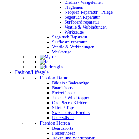
Bridles / Waageleinen
Flugleinen
Neopren Reparatur+ Pflege
Segeltuch Reparatur
Surfboard reparatur
Ventile & Verbindungen
Werkzeuge
Segeltuch Reparatur
Surfboard reparatur
Ventile & Verbindungen
Werkzeuge
Fashion/Lifestyle
Fashion Damen
Bikinis / Badeanzüge
Boardshorts
Freizeithosen
Jacken / Windstopper
One Piece / Kleider
Shirts / Tops
Sweatshirts / Hoodies
Unterwäsche
Fashion Herren
Boardshorts
Freizeithosen
Jacken und Windstopper