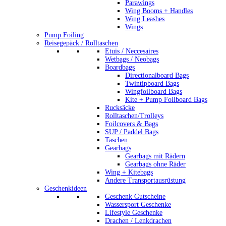
Parawings
Wing Booms + Handles
Wing Leashes
Wings
Pump Foiling
Reisegepäck / Rolltaschen
Etuis / Neccesaires
Wetbags / Neobags
Boardbags
Directionalboard Bags
Twintipboard Bags
Wingfoilboard Bags
Kite + Pump Foilboard Bags
Rucksäcke
Rolltaschen/Trolleys
Foilcovers & Bags
SUP / Paddel Bags
Taschen
Gearbags
Gearbags mit Rädern
Gearbags ohne Räder
Wing + Kitebags
Andere Transportausrüstung
Geschenkideen
Geschenk Gutscheine
Wassersport Geschenke
Lifestyle Geschenke
Drachen / Lenkdrachen