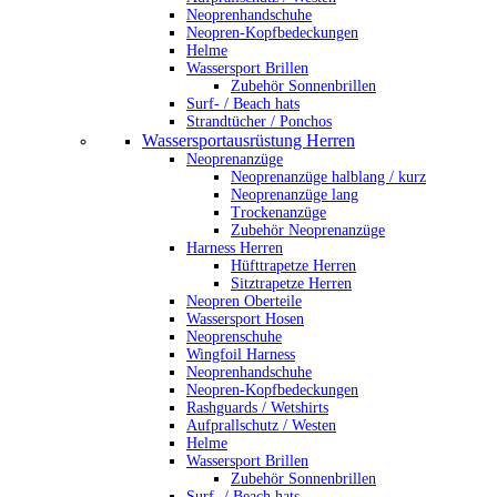
Neoprenhandschuhe
Neopren-Kopfbedeckungen
Helme
Wassersport Brillen
Zubehör Sonnenbrillen
Surf- / Beach hats
Strandtücher / Ponchos
Wassersportausrüstung Herren
Neoprenanzüge
Neoprenanzüge halblang / kurz
Neoprenanzüge lang
Trockenanzüge
Zubehör Neoprenanzüge
Harness Herren
Hüfttrapetze Herren
Sitztrapetze Herren
Neopren Oberteile
Wassersport Hosen
Neoprenschuhe
Wingfoil Harness
Neoprenhandschuhe
Neopren-Kopfbedeckungen
Rashguards / Wetshirts
Aufprallschutz / Westen
Helme
Wassersport Brillen
Zubehör Sonnenbrillen
Surf- / Beach hats