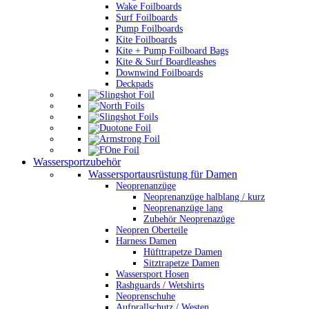
Wake Foilboards
Surf Foilboards
Pump Foilboards
Kite Foilboards
Kite + Pump Foilboard Bags
Kite & Surf Boardleashes
Downwind Foilboards
Deckpads
Wassersportzubehör
Wassersportausrüstung für Damen
Neoprenanzüge
Neoprenanzüge halblang / kurz
Neoprenanzüge lang
Zubehör Neoprenazüge
Neopren Oberteile
Harness Damen
Hüfttrapetze Damen
Sitztrapetze Damen
Wassersport Hosen
Rashguards / Wetshirts
Neoprenschuhe
Aufprallschutz / Westen