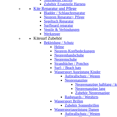
Zubehör Ersatzteile Harness
Kite Reparatur und Pflege
Bladder / Schlauchreparatur
Neopren Reparatur+ Pflege
Segeltuch Reparatur
Surfboard reparatur
Ventile & Verbindungen
Werkzeuge
Kitesurf Zubehör
Bekleidung / Schutz
Helme
Neopren-Kopfbedeckungen
Neoprenhandschuhe
Neoprenschuhe
Strandtücher / Ponchos
Surf- / Beach hats
Wassersport Ausrüstung Kinder
Aufprallschutz / Westen
Neoprenanzüge
Neoprenanzüge halblang / k
Neoprenanzüge lang
Zubehör Neoprenazüge
Rashguards / Wetshirts
Wassersport Brillen
Zubehör Sonnenbrillen
Wassersportausrüstung Damen
Aufprallschutz / Westen