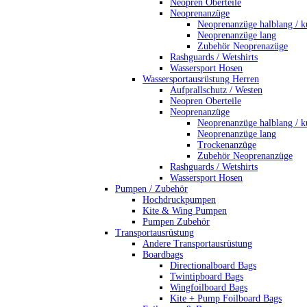
Neopren Oberteile
Neoprenanzüge
Neoprenanzüge halblang / k
Neoprenanzüge lang
Zubehör Neoprenazüge
Rashguards / Wetshirts
Wassersport Hosen
Wassersportausrüstung Herren
Aufprallschutz / Westen
Neopren Oberteile
Neoprenanzüge
Neoprenanzüge halblang / k
Neoprenanzüge lang
Trockenanzüge
Zubehör Neoprenanzüge
Rashguards / Wetshirts
Wassersport Hosen
Pumpen / Zubehör
Hochdruckpumpen
Kite & Wing Pumpen
Pumpen Zubehör
Transportausrüstung
Andere Transportausrüstung
Boardbags
Directionalboard Bags
Twintipboard Bags
Wingfoilboard Bags
Kite + Pump Foilboard Bags