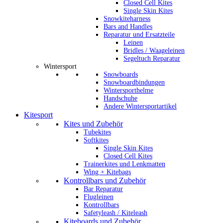
Closed Cell Kites
Single Skin Kites
Snowkiteharness
Bars and Handles
Reparatur und Ersatzteile
Leinen
Bridles / Waageleinen
Segeltuch Reparatur
Wintersport
Snowboards
Snowboardbindungen
Wintersporthelme
Handschuhe
Andere Wintersportartikel
Kitesport
Kites und Zubehör
Tubekites
Softkites
Single Skin Kites
Closed Cell Kites
Trainerkites und Lenkmatten
Wing + Kitebags
Kontrollbars und Zubehör
Bar Reparatur
Flugleinen
Kontrollbars
Safetyleash / Kiteleash
Kiteboards und Zubehör