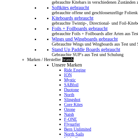
gebrauchte Kitebars in verschiedenen Zuständen z
Softkites gebraucht
gebrauchte offene und geschlossenzellige Folienk
Kiteboards gebraucht
gebrauchte Twintip-, Directional- und Foil-Kiteb
Foils + Foilboards gebraucht
gebrauchte Foils + Foilboards aller Arten aus Te
Wings und Wingboards gebraucht
Gebrauchte Wings und Wingboards aus Test und
Stand Up Paddle Boards gebraucht
Gebrauchte SUP's aus Test und Schulung
Marken / Hersteller
brands
Unsere Marken
Ride Engine
ION
Mystic
SABfoil
Duotone
North
Slingshot
Core Kites
Ozone
Naish
F-ONE
Flysurfer
Bern Unlimited
North Sails