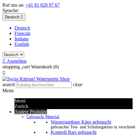
Ruf uns an:
+41 81 828 97 67
Sprache:
Deutsch

Deutsch
Français
Italiano
English

Anmelden
shopping_cart
Warenkorb
(0)

search
clear
Menü
Menü
Zurück
Andere Produkte
Gebraucht Material
Wasserstartbare Kites gebraucht
gebrauchte Test- und Schulungskites in verschied
Kontroll Bars gebraucht