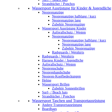
Strandtücher / Ponchos
Wassersport Ausrüstung für Kinder & Jugendliche
Neoprenanzüge
Neoprenanzüge halblang / kurz
Neoprenanzüge lang
Zubehör Neoprenazüge
Wassersport Ausrüstung Kinder
Aufprallschutz / Westen
Neoprenanzüge
Neoprenanzüge halblang / kurz
Neoprenanzüge lang
Zubehör Neoprenazüge
Rashguards / Wetshirts
Rashguards / Wetshirts
Harness Kinder / Jugendliche
Aufprallschutz / Westen
Neoprenschuhe
Neoprenhandschuhe
Neopren-Kopfbedeckungen
Helme
Wassersport Brillen
Zubehör Sonnenbrillen
Surf- / Beach hats
Strandtücher / Ponchos
Wassersport Taschen und Transportausrüstung
Andere Transportausrüstung
Boardbags