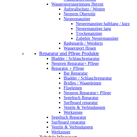
Wassersportausrüstung Herren
Aufprallschutz / Westen
Neopren Oberteile
Neoprenanzüge
Neoprenanzüge halblang / kurz
Neoprenanzüge lang
Trockenanzüge
Zubehör Neoprenanzüge
Rashguards / Wetshirts
Wassersport Hosen
Repararur und Pflege Produkte
Bladder / Schlauchreparatur
Neopren Reparatur+ Pflege
Reparatur + Pflege
Bar Reparatur
Bladder / Schlauchreparatur
Bridles / Waageleinen
Flugleinen
Neopren Reparatur+ Pflege
Segeltuch Reparatur
Surfboard reparatur
Ventile & Verbindungen
Werkzeuge
Segeltuch Reparatur
Surfboard reparatur
Ventile & Verbindungen
Werkzeuge