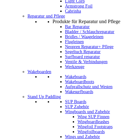
Light Corp
Armstrong Foil
Cabrinha
Reparatur und Pflege
Produkte für Reparatur und Pflege
Bar Reparatur
Bladder / Schlauchreparatur
Bridles / Waageleinen
Flugleinen
Neopren Reparatur+ Pflege
Segeltuch Reparatur
Surfboard reparatur
Ventile & Verbindungen
Werkzeuge
Wakeboarden
Wakeboards
Wakeboardboots
Aufprallschutz und Westen
Wakesurfboards
Stand Up Paddling
SUP Boards
SUP Zubehör
Wingboards und Zubehör
Wing SUP Finnen
Wingboardleashes
Wingfoil Footstraps
Wingfoilboards
Wings und Zubehör