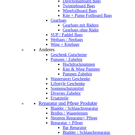
Directionalboard Bags
Twintipboard Bags
Wingfoilboard Bags
Kite + Pump Foilboard Bags
Gearbags
Gearbags mit Rädern
Gearbags ohne Räder
SUP / Paddel Bags
Wetbags / Neobags
Wing + Kitebags
Anderes
Geschenk Gutscheine
Pumpen / Zubehör
Hochdruckpumpen
Kite & Wing Pumpen
Pumpen Zubehör
Wassersport Geschenke
Lifestyle Geschenke
Sonnenschutzmittel
Diverses Zubehör
Ersatzteile
Reparatur und Pflege Produkte
Bladder / Schlauchreparatur
Bridles / Waageleinen
Neopren Reparatur+ Pflege
Reparatur + Pflege
Bar Reparatur
Bladder / Schlauchreparatur