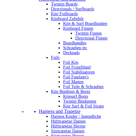
Twintip Boards
Directionals / Surfboards
Kite Foilboards
Kiteboard Zubehör
Kite & Surf Boardleashes
Kiteboard Finnen
Twintip Finnen
Directional Finnen
Boardhandles
Schrauben etc
Deckpads
Foils
Foil Kits
Foil Frontflügel
Foil Stabilisatoren
Foil Fuselage's
Foil Masten
Foil Teile & Schrauben
Kite Bindings & Boots
Kitesurf Boots
Twintip Bindungen
Kite Surf & Foil Straps
Harness und Trapetze
Harness Kinder / Jugendliche
Hüfttrapetze Damen
Hüfttrapetze Herren
Sitztrapetze Damen
Sitztrapetze Herren