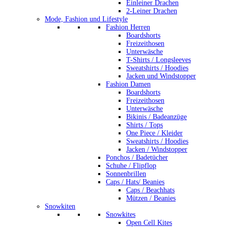
Einleiner Drachen
2-Leiner Drachen
Mode, Fashion und Lifestyle
Fashion Herren
Boardshorts
Freizeithosen
Unterwäsche
T-Shirts / Longsleeves
Sweatshirts / Hoodies
Jacken und Windstopper
Fashion Damen
Boardshorts
Freizeithosen
Unterwäsche
Bikinis / Badeanzüge
Shirts / Tops
One Piece / Kleider
Sweatshirts / Hoodies
Jacken / Windstopper
Ponchos / Badetücher
Schuhe / Flipflop
Sonnenbrillen
Caps / Hats/ Beanies
Caps / Beachhats
Mützen / Beanies
Snowkiten
Snowkites
Open Cell Kites