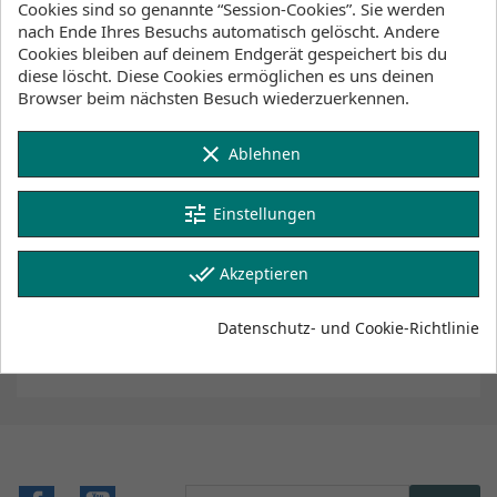
an Lager
:
Cookies sind so genannte “Session-Cookies”. Sie werden
1-3 Werktage
nach Ende Ihres Besuchs automatisch gelöscht. Andere
Cookies bleiben auf deinem Endgerät gespeichert bis du
diese löscht. Diese Cookies ermöglichen es uns deinen
Lager Wind&Snow
Browser beim nächsten Besuch wiederzuerkennen.
an Lager
:
2-4 Werktage
clear
Ablehnen
Klicke hier um die Lagerbestände anzuzeigen
tune
Einstellungen
done_all
Akzeptieren
Beschreibung
Artikeldetails
Lagerbestand
Datenschutz- und Cookie-Richtlinie
Facebook
YouTube