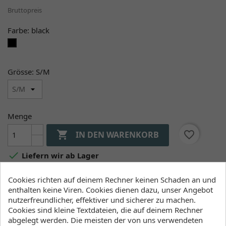
Bruttopreis
Farbe: black
black
Grösse: S/M
Menge

favorite_border
IN DEN WARENKORB

Liefern wir ab Lager
Cookies richten auf deinem Rechner keinen Schaden an und
enthalten keine Viren. Cookies dienen dazu, unser Angebot
Verfügbarkeit (Lager, Lieferzeiten)
nutzerfreundlicher, effektiver und sicherer zu machen.
Cookies sind kleine Textdateien, die auf deinem Rechner
Kiteshop Silvaplana
abgelegt werden. Die meisten der von uns verwendeten