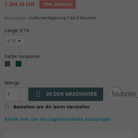
1.304,10 CHF
10% SPAREN
Bruttopreis
Lieferverzögerung 1 bis 6 Wochen
Länge: 6'10
Farbe: turquoise
titanium
turquoise
Menge

favorit
IN DEN WARENKORB

Bestellen wir dir beim Hersteller
Klicke hier um die Lagerbestände anzuzeigen