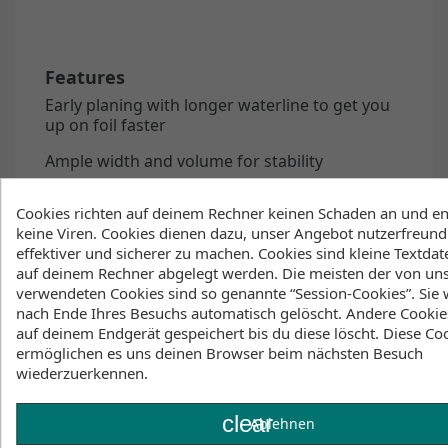
Features
Early planing with longer waterline to get you
up on foil faster
Ample width and volume for stability
User-friendly EcoLite Softskin Construction
Cookies richten auf deinem Rechner keinen Schaden an und en
Affordable
keine Viren. Cookies dienen dazu, unser Angebot nutzerfreundl
effektiver und sicherer zu machen. Cookies sind kleine Textdate
durable and impact-resistant
auf deinem Rechner abgelegt werden. Die meisten der von un
verwendeten Cookies sind so genannte “Session-Cookies”. Sie
Comfortable high-traction EVA deckgrip
nach Ende Ihres Besuchs automatisch gelöscht. Andere Cookie
auf deinem Endgerät gespeichert bis du diese löscht. Diese Co
DropBox fast foil-mounting system
ermöglichen es uns deinen Browser beim nächsten Besuch
wiederzuerkennen.
Nose tow-attachment point for instructor-
towing
clear
Ablehnen
Compatible with DropBox Fin Adaptor and