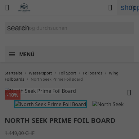
shopp


(0)
search
MENÜ
Startseite
Wassersport
Foil Sport
Foilboards
Wing
Foilboards
North Seek Prime Foil Board


-10%
NORTH SEEK PRIME FOIL BOARD
1.449,00 CHF