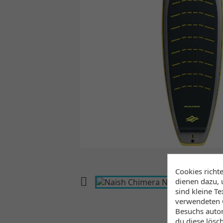
Cookies richt

dienen dazu, 
sind kleine T
verwendeten C
Besuchs autom
du diese lösc