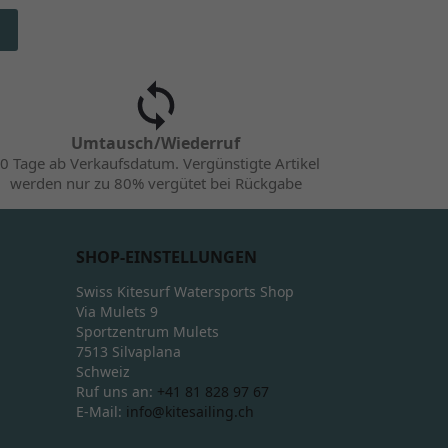
Umtausch/Wiederruf
0 Tage ab Verkaufsdatum. Vergünstigte Artikel
werden nur zu 80% vergütet bei Rückgabe
SHOP-EINSTELLUNGEN
Swiss Kitesurf Watersports Shop
Via Mulets 9
Sportzentrum Mulets
7513 Silvaplana
Schweiz
Ruf uns an:
+41 81 828 97 67
E-Mail:
info@kitesailing.ch