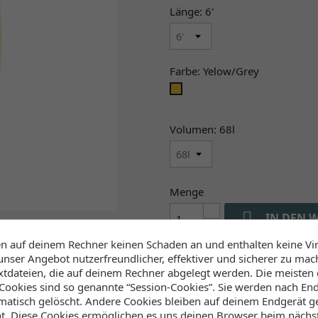
Länge: 6'
Farbe: Yelow/Grey
Yelow/Grey
Volumen: 68l
Menge

IN DEN 
en auf deinem Rechner keinen Schaden an und enthalten keine Vi

Bestellen wir dir beim H

unser Angebot nutzerfreundlicher, effektiver und sicherer zu mac
extdateien, die auf deinem Rechner abgelegt werden. Die meisten
ookies sind so genannte “Session-Cookies”. Sie werden nach End
Verfügbarkeit (Lager, 
atisch gelöscht. Andere Cookies bleiben auf deinem Endgerät ge
ht. Diese Cookies ermöglichen es uns deinen Browser beim näch