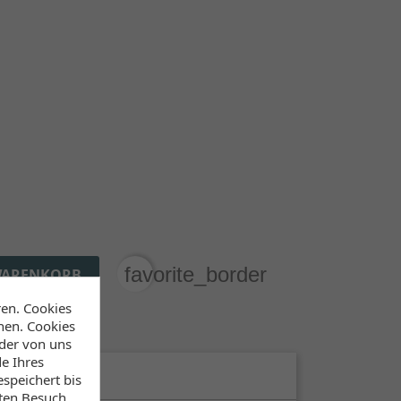
favorite_border
WARENKORB
ren. Cookies
ersteller
hen. Cookies
 der von uns
e Ihres
Lieferzeiten)
speichert bis
sten Besuch