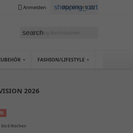
shopping_cart

Warenkorb
(0)
Anmelden
search
ZUBEHÖR
FASHION/LIFESTYLE
VISION 2026
EN
1 bis 6 Wochen