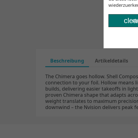
wiederzuerke
clea
Ab
Beschreibung
Artikeldetails
The Chimera goes hollow. Shell Composi
connection to your foil. Hollow means l
builds, delivering easier takeoffs in li
proven Chimera shape that adapts across
weight translates to maximum precisio
downwind – the Nvision delivers peak fee