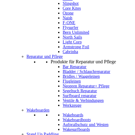
Slingshot
Core Kites
Ozone
Naish
F-ONE
Flysurfer
Bern Unlimited
North Sails
Light Corp
Armstrong Foil
Cabrinha
Reparatur und Pflege
Produkte für Reparatur und Pflege
Bar Reparatur
Bladder / Schlauchreparatur
Bridles / Waageleinen
Flugleinen
Neopren Reparatur+ Pflege
Segeltuch Reparatur
Surfboard reparatur
Ventile & Verbindungen
Werkzeuge
Wakeboarden
Wakeboards
Wakeboardboots
Aufprallschutz und Westen
Wakesurfboards
Stand Up Paddling