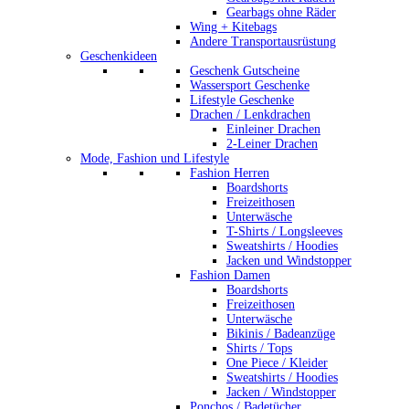
Gearbags ohne Räder
Wing + Kitebags
Andere Transportausrüstung
Geschenkideen
Geschenk Gutscheine
Wassersport Geschenke
Lifestyle Geschenke
Drachen / Lenkdrachen
Einleiner Drachen
2-Leiner Drachen
Mode, Fashion und Lifestyle
Fashion Herren
Boardshorts
Freizeithosen
Unterwäsche
T-Shirts / Longsleeves
Sweatshirts / Hoodies
Jacken und Windstopper
Fashion Damen
Boardshorts
Freizeithosen
Unterwäsche
Bikinis / Badeanzüge
Shirts / Tops
One Piece / Kleider
Sweatshirts / Hoodies
Jacken / Windstopper
Ponchos / Badetücher