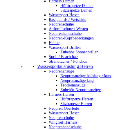
Harness Damen
Hüfttrapetze Damen
Sitztrapetze Damen
Wassersport Hosen
Rashguards / Wetshirts
Neoprenschuhe
Aufprallschutz / Westen
Neoprenhandschuhe
Neopren-Kopfbedeckungen
Helme
Wassersport Brillen
Zubehör Sonnenbrillen
Surf- / Beach hats
Strandtücher / Ponchos
Wassersportausrüstung Herren
Neoprenanzüge
Neoprenanzüge halblang / kurz
Neoprenanzüge lang
Trockenanzüge
Zubehör Neoprenanzüge
Harness Herren
Hüfttrapetze Herren
Sitztrapetze Herren
Neopren Oberteile
Wassersport Hosen
Neoprenschuhe
Wingfoil Harness
Neoprenhandschuhe