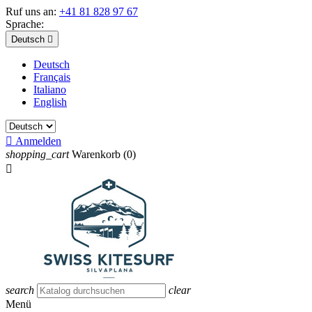
Ruf uns an:
+41 81 828 97 67
Sprache:
Deutsch

Deutsch
Français
Italiano
English

Anmelden
shopping_cart
Warenkorb
(0)

search
clear
Menü