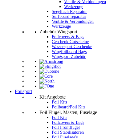
Ventile & Verbindungen
Werkzeuge
Segeltuch Reparatur
Surfboard reparatur
Ventile & Verbindungen
Werkzeuge
Zubehör Wingsport
Foilcovers & Bags
Geschenk Gutscheine
Wassersport Geschenke
Wingfoilboard Bags
Wingsport Zubehör
Foilsport
Kit Angebote
Foil Kits
Foilboard/Foil Kits
Foil Flügel, Masten, Fuselage
Foil Kits
Foilcovers & Bags
Foil Frontflügel
Foil Stabilisatoren
Foil Fuselage's