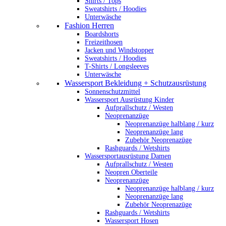
Shirts / Tops
Sweatshirts / Hoodies
Unterwäsche
Fashion Herren
Boardshorts
Freizeithosen
Jacken und Windstopper
Sweatshirts / Hoodies
T-Shirts / Longsleeves
Unterwäsche
Wassersport Bekleidung + Schutzausrüstung
Sonnenschutzmittel
Wassersport Ausrüstung Kinder
Aufprallschutz / Westen
Neoprenanzüge
Neoprenanzüge halblang / kurz
Neoprenanzüge lang
Zubehör Neoprenazüge
Rashguards / Wetshirts
Wassersportausrüstung Damen
Aufprallschutz / Westen
Neopren Oberteile
Neoprenanzüge
Neoprenanzüge halblang / kurz
Neoprenanzüge lang
Zubehör Neoprenazüge
Rashguards / Wetshirts
Wassersport Hosen