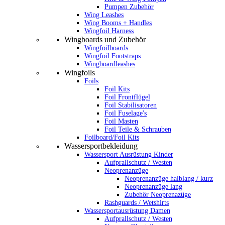
Pumpen Zubehör
Wing Leashes
Wing Booms + Handles
Wingfoil Harness
Wingboards und Zubehör
Wingfoilboards
Wingfoil Footstraps
Wingboardleashes
Wingfoils
Foils
Foil Kits
Foil Frontflügel
Foil Stabilisatoren
Foil Fuselage's
Foil Masten
Foil Teile & Schrauben
Foilboard/Foil Kits
Wassersportbekleidung
Wassersport Ausrüstung Kinder
Aufprallschutz / Westen
Neoprenanzüge
Neoprenanzüge halblang / kurz
Neoprenanzüge lang
Zubehör Neoprenazüge
Rashguards / Wetshirts
Wassersportausrüstung Damen
Aufprallschutz / Westen