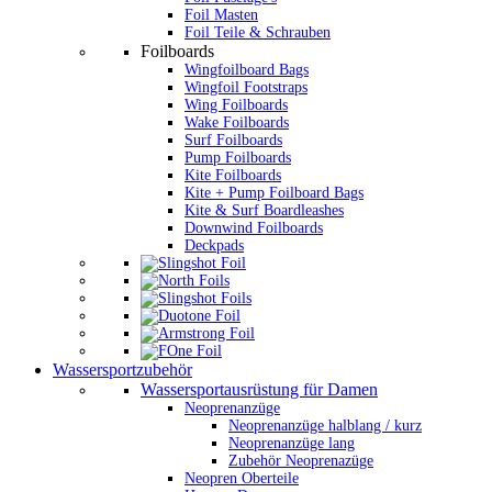
Foil Masten
Foil Teile & Schrauben
Foilboards
Wingfoilboard Bags
Wingfoil Footstraps
Wing Foilboards
Wake Foilboards
Surf Foilboards
Pump Foilboards
Kite Foilboards
Kite + Pump Foilboard Bags
Kite & Surf Boardleashes
Downwind Foilboards
Deckpads
Wassersportzubehör
Wassersportausrüstung für Damen
Neoprenanzüge
Neoprenanzüge halblang / kurz
Neoprenanzüge lang
Zubehör Neoprenazüge
Neopren Oberteile