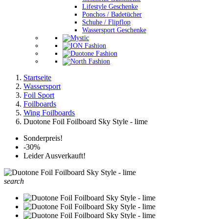
Lifestyle Geschenke
Ponchos / Badetücher
Schuhe / Flipflop
Wassersport Geschenke
Startseite
Wassersport
Foil Sport
Foilboards
Wing Foilboards
Duotone Foil Foilboard Sky Style - lime
Sonderpreis!
-30%
Leider Ausverkauft!
search