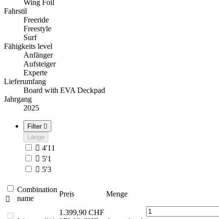
Wing Foil
Fahrstil
Freeride
Freestyle
Surf
Fähigkeits level
Anfänger
Aufsteiger
Experte
Lieferumfang
Board with EVA Deckpad
Jahrgang
2025
Filter

Länge

4'11

5'1

5'3
Combination
Preis
Menge
name

1.399,90 CHF