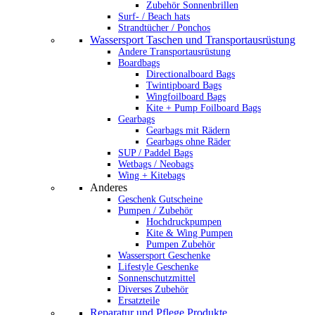
Zubehör Sonnenbrillen
Surf- / Beach hats
Strandtücher / Ponchos
Wassersport Taschen und Transportausrüstung
Andere Transportausrüstung
Boardbags
Directionalboard Bags
Twintipboard Bags
Wingfoilboard Bags
Kite + Pump Foilboard Bags
Gearbags
Gearbags mit Rädern
Gearbags ohne Räder
SUP / Paddel Bags
Wetbags / Neobags
Wing + Kitebags
Anderes
Geschenk Gutscheine
Pumpen / Zubehör
Hochdruckpumpen
Kite & Wing Pumpen
Pumpen Zubehör
Wassersport Geschenke
Lifestyle Geschenke
Sonnenschutzmittel
Diverses Zubehör
Ersatzteile
Reparatur und Pflege Produkte