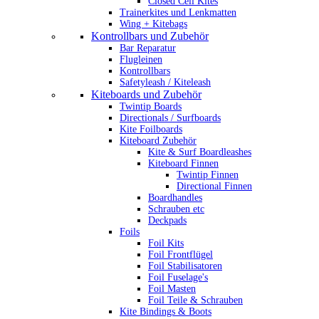
Closed Cell Kites
Trainerkites und Lenkmatten
Wing + Kitebags
Kontrollbars und Zubehör
Bar Reparatur
Flugleinen
Kontrollbars
Safetyleash / Kiteleash
Kiteboards und Zubehör
Twintip Boards
Directionals / Surfboards
Kite Foilboards
Kiteboard Zubehör
Kite & Surf Boardleashes
Kiteboard Finnen
Twintip Finnen
Directional Finnen
Boardhandles
Schrauben etc
Deckpads
Foils
Foil Kits
Foil Frontflügel
Foil Stabilisatoren
Foil Fuselage's
Foil Masten
Foil Teile & Schrauben
Kite Bindings & Boots