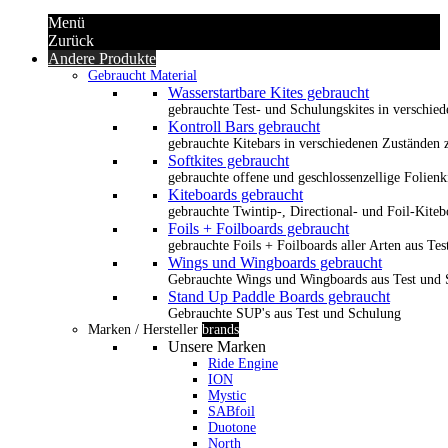
Menü
Zurück
Andere Produkte
Gebraucht Material
Wasserstartbare Kites gebraucht
gebrauchte Test- und Schulungskites in verschied
Kontroll Bars gebraucht
gebrauchte Kitebars in verschiedenen Zuständen z
Softkites gebraucht
gebrauchte offene und geschlossenzellige Folienk
Kiteboards gebraucht
gebrauchte Twintip-, Directional- und Foil-Kiteb
Foils + Foilboards gebraucht
gebrauchte Foils + Foilboards aller Arten aus Te
Wings und Wingboards gebraucht
Gebrauchte Wings und Wingboards aus Test und
Stand Up Paddle Boards gebraucht
Gebrauchte SUP's aus Test und Schulung
Marken / Hersteller
brands
Unsere Marken
Ride Engine
ION
Mystic
SABfoil
Duotone
North