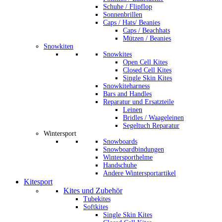
Schuhe / Flipflop
Sonnenbrillen
Caps / Hats/ Beanies
Caps / Beachhats
Mützen / Beanies
Snowkiten
Snowkites
Open Cell Kites
Closed Cell Kites
Single Skin Kites
Snowkiteharness
Bars and Handles
Reparatur und Ersatzteile
Leinen
Bridles / Waageleinen
Segeltuch Reparatur
Wintersport
Snowboards
Snowboardbindungen
Wintersporthelme
Handschuhe
Andere Wintersportartikel
Kitesport
Kites und Zubehör
Tubekites
Softkites
Single Skin Kites