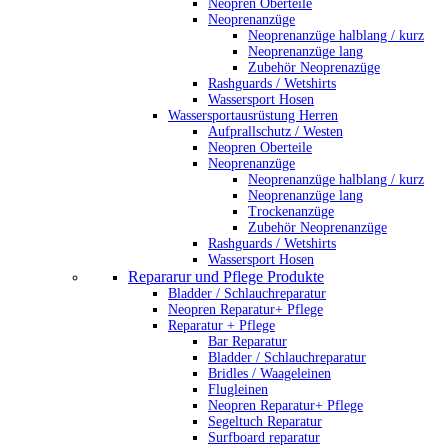
Neopren Oberteile
Neoprenanzüge
Neoprenanzüge halblang / kurz
Neoprenanzüge lang
Zubehör Neoprenazüge
Rashguards / Wetshirts
Wassersport Hosen
Wassersportausrüstung Herren
Aufprallschutz / Westen
Neopren Oberteile
Neoprenanzüge
Neoprenanzüge halblang / kurz
Neoprenanzüge lang
Trockenanzüge
Zubehör Neoprenanzüge
Rashguards / Wetshirts
Wassersport Hosen
Repararur und Pflege Produkte
Bladder / Schlauchreparatur
Neopren Reparatur+ Pflege
Reparatur + Pflege
Bar Reparatur
Bladder / Schlauchreparatur
Bridles / Waageleinen
Flugleinen
Neopren Reparatur+ Pflege
Segeltuch Reparatur
Surfboard reparatur