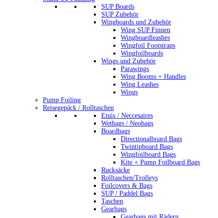
SUP Boards
SUP Zubehör
Wingboards und Zubehör
Wing SUP Finnen
Wingboardleashes
Wingfoil Footstraps
Wingfoilboards
Wings und Zubehör
Parawings
Wing Booms + Handles
Wing Leashes
Wings
Pump Foiling
Reisegepäck / Rolltaschen
Etuis / Neccesaires
Wetbags / Neobags
Boardbags
Directionalboard Bags
Twintipboard Bags
Wingfoilboard Bags
Kite + Pump Foilboard Bags
Rucksäcke
Rolltaschen/Trolleys
Foilcovers & Bags
SUP / Paddel Bags
Taschen
Gearbags
Gearbags mit Rädern