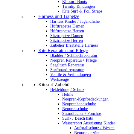
Kitesurf Boots
Twintip Bindungen
Kite Surf & Foil Straps
Harness und Trapetze
Harness Kinder / Jugendliche
Hüfttrapetze Damen
Hüfttrapetze Herren
Sitztrapetze Damen
Sitztrapetze Herren
Zubehör Ersatzteile Harness
Kite Reparatur und Pflege
Bladder / Schlauchreparatur
Neopren Reparatur+ Pflege
Segeltuch Reparatur
Surfboard reparatur
Ventile & Verbindungen
Werkzeuge
Kitesurf Zubehör
Bekleidung / Schutz
Helme
Neopren-Kopfbedeckungen
Neoprenhandschuhe
Neoprenschuhe
Strandtücher / Ponchos
Surf- / Beach hats
Wassersport Ausrüstung Kinder
Aufprallschutz / Westen
Neoprenanzüge