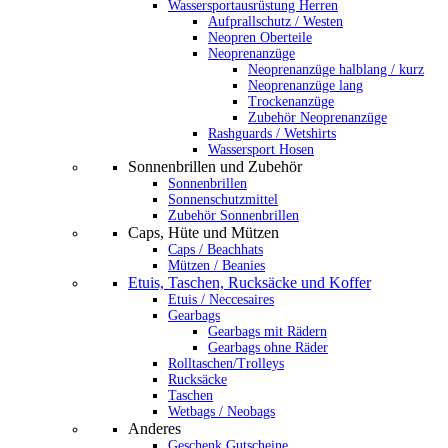
Wassersportausrüstung Herren
Aufprallschutz / Westen
Neopren Oberteile
Neoprenanzüge
Neoprenanzüge halblang / kurz
Neoprenanzüge lang
Trockenanzüge
Zubehör Neoprenanzüge
Rashguards / Wetshirts
Wassersport Hosen
Sonnenbrillen und Zubehör
Sonnenbrillen
Sonnenschutzmittel
Zubehör Sonnenbrillen
Caps, Hüte und Mützen
Caps / Beachhats
Mützen / Beanies
Etuis, Taschen, Rucksäcke und Koffer
Etuis / Neccesaires
Gearbags
Gearbags mit Rädern
Gearbags ohne Räder
Rolltaschen/Trolleys
Rucksäcke
Taschen
Wetbags / Neobags
Anderes
Geschenk Gutscheine