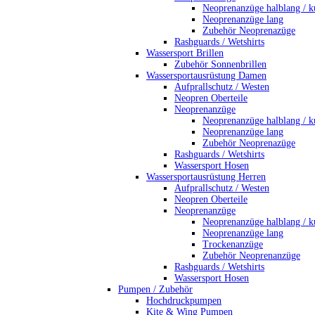
Neoprenanzüge halblang / k
Neoprenanzüge lang
Zubehör Neoprenazüge
Rashguards / Wetshirts
Wassersport Brillen
Zubehör Sonnenbrillen
Wassersportausrüstung Damen
Aufprallschutz / Westen
Neopren Oberteile
Neoprenanzüge
Neoprenanzüge halblang / k
Neoprenanzüge lang
Zubehör Neoprenazüge
Rashguards / Wetshirts
Wassersport Hosen
Wassersportausrüstung Herren
Aufprallschutz / Westen
Neopren Oberteile
Neoprenanzüge
Neoprenanzüge halblang / k
Neoprenanzüge lang
Trockenanzüge
Zubehör Neoprenanzüge
Rashguards / Wetshirts
Wassersport Hosen
Pumpen / Zubehör
Hochdruckpumpen
Kite & Wing Pumpen