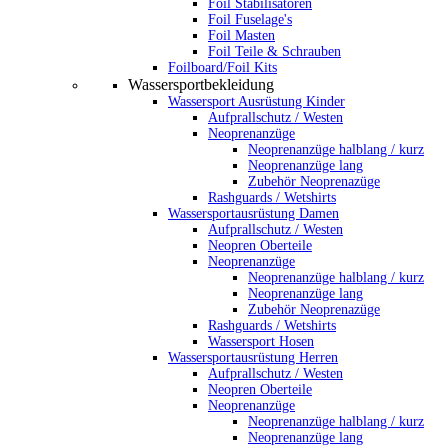
Foil Stabilisatoren
Foil Fuselage's
Foil Masten
Foil Teile & Schrauben
Foilboard/Foil Kits
Wassersportbekleidung
Wassersport Ausrüstung Kinder
Aufprallschutz / Westen
Neoprenanzüge
Neoprenanzüge halblang / kurz
Neoprenanzüge lang
Zubehör Neoprenazüge
Rashguards / Wetshirts
Wassersportausrüstung Damen
Aufprallschutz / Westen
Neopren Oberteile
Neoprenanzüge
Neoprenanzüge halblang / kurz
Neoprenanzüge lang
Zubehör Neoprenazüge
Rashguards / Wetshirts
Wassersport Hosen
Wassersportausrüstung Herren
Aufprallschutz / Westen
Neopren Oberteile
Neoprenanzüge
Neoprenanzüge halblang / kurz
Neoprenanzüge lang