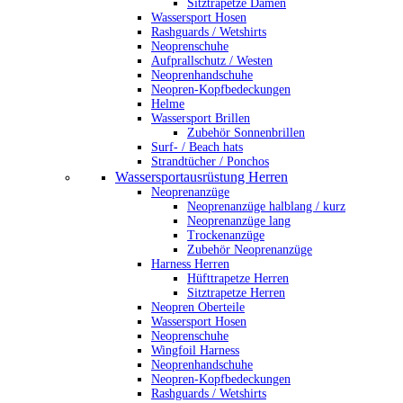
Sitztrapetze Damen
Wassersport Hosen
Rashguards / Wetshirts
Neoprenschuhe
Aufprallschutz / Westen
Neoprenhandschuhe
Neopren-Kopfbedeckungen
Helme
Wassersport Brillen
Zubehör Sonnenbrillen
Surf- / Beach hats
Strandtücher / Ponchos
Wassersportausrüstung Herren
Neoprenanzüge
Neoprenanzüge halblang / kurz
Neoprenanzüge lang
Trockenanzüge
Zubehör Neoprenanzüge
Harness Herren
Hüfttrapetze Herren
Sitztrapetze Herren
Neopren Oberteile
Wassersport Hosen
Neoprenschuhe
Wingfoil Harness
Neoprenhandschuhe
Neopren-Kopfbedeckungen
Rashguards / Wetshirts