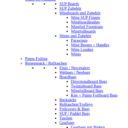
SUP Boards
SUP Zubehör
Wingboards und Zubehör
Wing SUP Finnen
Wingboardleashes
Wingfoil Footstraps
Wingfoilboards
Wings und Zubehör
Parawings
Wing Booms + Handles
Wing Leashes
Wings
Pump Foiling
Reisegepäck / Rolltaschen
Etuis / Neccesaires
Wetbags / Neobags
Boardbags
Directionalboard Bags
Twintipboard Bags
Wingfoilboard Bags
Kite + Pump Foilboard Bags
Rucksäcke
Rolltaschen/Trolleys
Foilcovers & Bags
SUP / Paddel Bags
Taschen
Gearbags
Gearbags mit Rädern