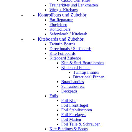
Closed Cell Kites
Trainerkites und Lenkmatten
Wing + Kitebags
Kontrollbars und Zubehör
Bar Reparatur
Flugleinen
Kontrollbars
Safetyleash / Kiteleash
Kiteboards und Zubehör
Twintip Boards
Directionals / Surfboards
Kite Foilboards
Kiteboard Zubehör
Kite & Surf Boardleashes
Kiteboard Finnen
Twintip Finnen
Directional Finnen
Boardhandles
Schrauben etc
Deckpads
Foils
Foil Kits
Foil Frontflügel
Foil Stabilisatoren
Foil Fuselage's
Foil Masten
Foil Teile & Schrauben
Kite Bindings & Boots