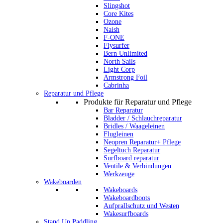
Slingshot
Core Kites
Ozone
Naish
F-ONE
Flysurfer
Bern Unlimited
North Sails
Light Corp
Armstrong Foil
Cabrinha
Reparatur und Pflege
Produkte für Reparatur und Pflege
Bar Reparatur
Bladder / Schlauchreparatur
Bridles / Waageleinen
Flugleinen
Neopren Reparatur+ Pflege
Segeltuch Reparatur
Surfboard reparatur
Ventile & Verbindungen
Werkzeuge
Wakeboarden
Wakeboards
Wakeboardboots
Aufprallschutz und Westen
Wakesurfboards
Stand Up Paddling