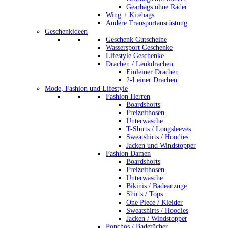
Gearbags ohne Räder
Wing + Kitebags
Andere Transportausrüstung
Geschenkideen
Geschenk Gutscheine
Wassersport Geschenke
Lifestyle Geschenke
Drachen / Lenkdrachen
Einleiner Drachen
2-Leiner Drachen
Mode, Fashion und Lifestyle
Fashion Herren
Boardshorts
Freizeithosen
Unterwäsche
T-Shirts / Longsleeves
Sweatshirts / Hoodies
Jacken und Windstopper
Fashion Damen
Boardshorts
Freizeithosen
Unterwäsche
Bikinis / Badeanzüge
Shirts / Tops
One Piece / Kleider
Sweatshirts / Hoodies
Jacken / Windstopper
Ponchos / Badetücher