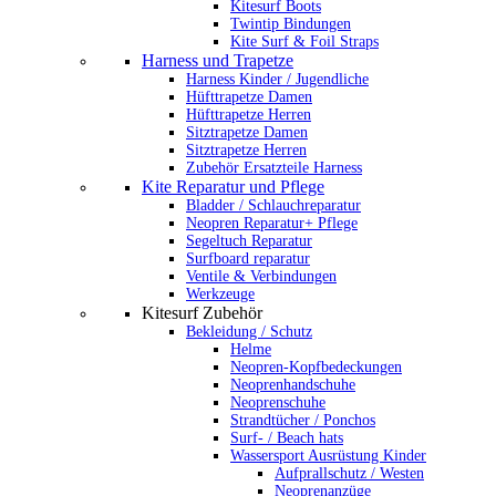
Kitesurf Boots
Twintip Bindungen
Kite Surf & Foil Straps
Harness und Trapetze
Harness Kinder / Jugendliche
Hüfttrapetze Damen
Hüfttrapetze Herren
Sitztrapetze Damen
Sitztrapetze Herren
Zubehör Ersatzteile Harness
Kite Reparatur und Pflege
Bladder / Schlauchreparatur
Neopren Reparatur+ Pflege
Segeltuch Reparatur
Surfboard reparatur
Ventile & Verbindungen
Werkzeuge
Kitesurf Zubehör
Bekleidung / Schutz
Helme
Neopren-Kopfbedeckungen
Neoprenhandschuhe
Neoprenschuhe
Strandtücher / Ponchos
Surf- / Beach hats
Wassersport Ausrüstung Kinder
Aufprallschutz / Westen
Neoprenanzüge