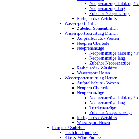
Neoprenanzüge halblang / k
Neoprenanzüge lang
Zubehör Neoprenazüge
Rashguards / Wetshirts
Wassersport Brillen
Zubehör Sonnenbrillen
Wassersportausrüstung Damen
Aufprallschutz / Westen
Neopren Oberteile
Neoprenanzüge
Neoprenanzüge halblang / k
Neoprenanzüge lang
Zubehör Neoprenazüge
Rashguards / Wetshirts
Wassersport Hosen
Wassersportausrüstung Herren
Aufprallschutz / Westen
Neopren Oberteile
Neoprenanzüge
Neoprenanzüge halblang / k
Neoprenanzüge lang
Trockenanzüge
Zubehör Neoprenanzüge
Rashguards / Wetshirts
Wassersport Hosen
Pumpen / Zubehör
Hochdruckpumpen
Kite & Wing Pumpen