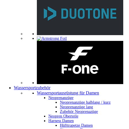
Wassersportzubehör
Wassersportausrüstung für Damen
Neoprenanzüge
Neoprenanzüge halblang / kurz
Neoprenanzüge lang
Zubehör Neoprenazüge
Neopren Oberteile
Harness Damen
Hüfttrapetze Damen