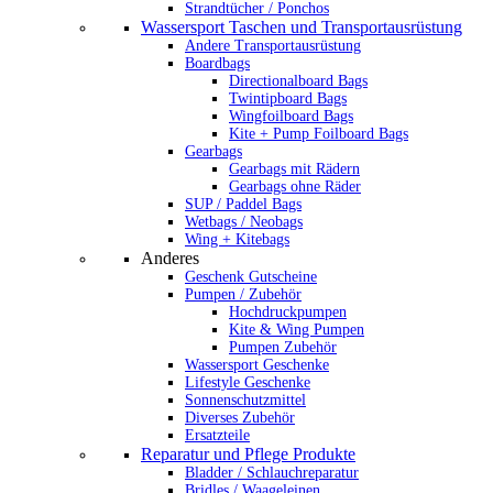
Strandtücher / Ponchos
Wassersport Taschen und Transportausrüstung
Andere Transportausrüstung
Boardbags
Directionalboard Bags
Twintipboard Bags
Wingfoilboard Bags
Kite + Pump Foilboard Bags
Gearbags
Gearbags mit Rädern
Gearbags ohne Räder
SUP / Paddel Bags
Wetbags / Neobags
Wing + Kitebags
Anderes
Geschenk Gutscheine
Pumpen / Zubehör
Hochdruckpumpen
Kite & Wing Pumpen
Pumpen Zubehör
Wassersport Geschenke
Lifestyle Geschenke
Sonnenschutzmittel
Diverses Zubehör
Ersatzteile
Reparatur und Pflege Produkte
Bladder / Schlauchreparatur
Bridles / Waageleinen