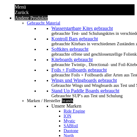
Menü
Zurück
Andere Produkte
Gebraucht Material
Wasserstartbare Kites gebraucht
gebrauchte Test- und Schulungskites in verschied
Kontroll Bars gebraucht
gebrauchte Kitebars in verschiedenen Zuständen z
Softkites gebraucht
gebrauchte offene und geschlossenzellige Folienk
Kiteboards gebraucht
gebrauchte Twintip-, Directional- und Foil-Kiteb
Foils + Foilboards gebraucht
gebrauchte Foils + Foilboards aller Arten aus Te
Wings und Wingboards gebraucht
Gebrauchte Wings und Wingboards aus Test und
Stand Up Paddle Boards gebraucht
Gebrauchte SUP's aus Test und Schulung
Marken / Hersteller
brands
Unsere Marken
Ride Engine
ION
Mystic
SABfoil
Duotone
North