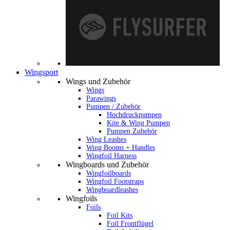
Wingsport
Wings und Zubehör
Wings
Parawings
Pumpen / Zubehör
Hochdruckpumpen
Kite & Wing Pumpen
Pumpen Zubehör
Wing Leashes
Wing Booms + Handles
Wingfoil Harness
Wingboards und Zubehör
Wingfoilboards
Wingfoil Footstraps
Wingboardleashes
Wingfoils
Foils
Foil Kits
Foil Frontflügel