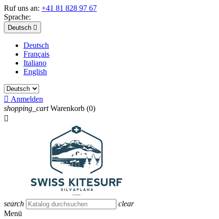
Ruf uns an:
+41 81 828 97 67
Sprache:
Deutsch

Deutsch
Français
Italiano
English

Anmelden
shopping_cart
Warenkorb
(0)

search
clear
Menü