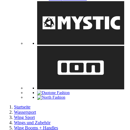
Startseite
Wassersport
Wing Sport
Wings und Zubehör
Wing Booms + Handles