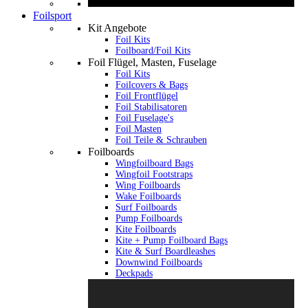
Foilsport
Kit Angebote
Foil Kits
Foilboard/Foil Kits
Foil Flügel, Masten, Fuselage
Foil Kits
Foilcovers & Bags
Foil Frontflügel
Foil Stabilisatoren
Foil Fuselage's
Foil Masten
Foil Teile & Schrauben
Foilboards
Wingfoilboard Bags
Wingfoil Footstraps
Wing Foilboards
Wake Foilboards
Surf Foilboards
Pump Foilboards
Kite Foilboards
Kite + Pump Foilboard Bags
Kite & Surf Boardleashes
Downwind Foilboards
Deckpads