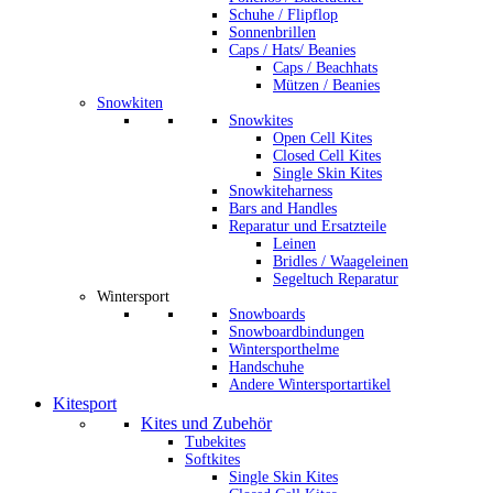
Schuhe / Flipflop
Sonnenbrillen
Caps / Hats/ Beanies
Caps / Beachhats
Mützen / Beanies
Snowkiten
Snowkites
Open Cell Kites
Closed Cell Kites
Single Skin Kites
Snowkiteharness
Bars and Handles
Reparatur und Ersatzteile
Leinen
Bridles / Waageleinen
Segeltuch Reparatur
Wintersport
Snowboards
Snowboardbindungen
Wintersporthelme
Handschuhe
Andere Wintersportartikel
Kitesport
Kites und Zubehör
Tubekites
Softkites
Single Skin Kites