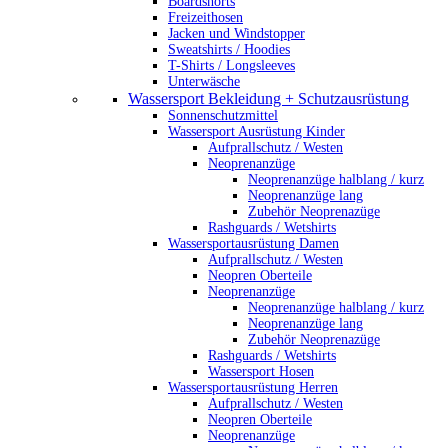
Boardshorts
Freizeithosen
Jacken und Windstopper
Sweatshirts / Hoodies
T-Shirts / Longsleeves
Unterwäsche
Wassersport Bekleidung + Schutzausrüstung
Sonnenschutzmittel
Wassersport Ausrüstung Kinder
Aufprallschutz / Westen
Neoprenanzüge
Neoprenanzüge halblang / kurz
Neoprenanzüge lang
Zubehör Neoprenazüge
Rashguards / Wetshirts
Wassersportausrüstung Damen
Aufprallschutz / Westen
Neopren Oberteile
Neoprenanzüge
Neoprenanzüge halblang / kurz
Neoprenanzüge lang
Zubehör Neoprenazüge
Rashguards / Wetshirts
Wassersport Hosen
Wassersportausrüstung Herren
Aufprallschutz / Westen
Neopren Oberteile
Neoprenanzüge