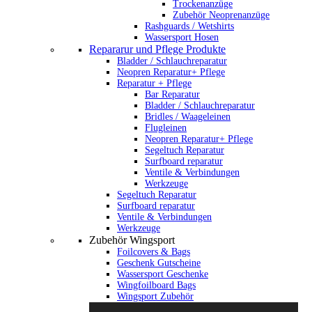
Trockenanzüge
Zubehör Neoprenanzüge
Rashguards / Wetshirts
Wassersport Hosen
Repararur und Pflege Produkte
Bladder / Schlauchreparatur
Neopren Reparatur+ Pflege
Reparatur + Pflege
Bar Reparatur
Bladder / Schlauchreparatur
Bridles / Waageleinen
Flugleinen
Neopren Reparatur+ Pflege
Segeltuch Reparatur
Surfboard reparatur
Ventile & Verbindungen
Werkzeuge
Segeltuch Reparatur
Surfboard reparatur
Ventile & Verbindungen
Werkzeuge
Zubehör Wingsport
Foilcovers & Bags
Geschenk Gutscheine
Wassersport Geschenke
Wingfoilboard Bags
Wingsport Zubehör