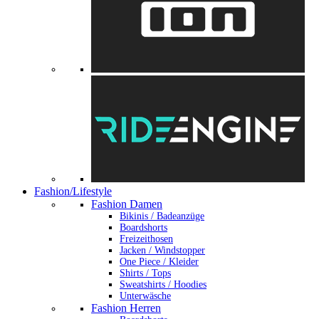
Fashion/Lifestyle
Fashion Damen
Bikinis / Badeanzüge
Boardshorts
Freizeithosen
Jacken / Windstopper
One Piece / Kleider
Shirts / Tops
Sweatshirts / Hoodies
Unterwäsche
Fashion Herren