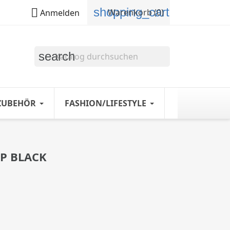
shopping_cart

Warenkorb
(0)
Anmelden
search
ZUBEHÖR
FASHION/LIFESTYLE
P BLACK