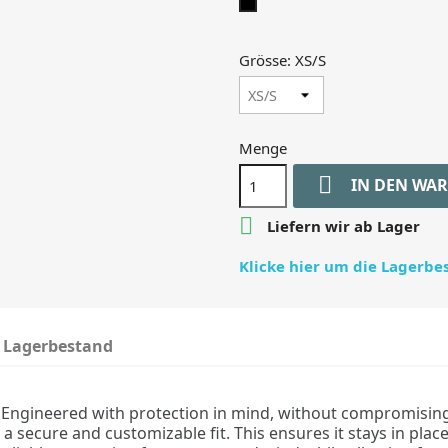
black
Grösse: XS/S
Menge

IN DEN WA

Liefern wir ab Lager
Klicke hier um die Lagerb
Lagerbestand
 Engineered with protection in mind, without compromising
g a secure and customizable fit. This ensures it stays in pl