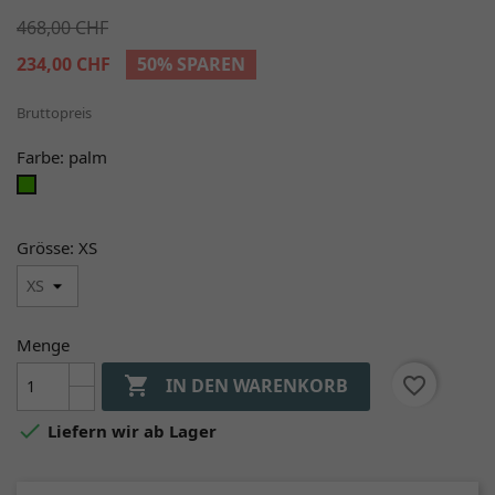
468,00 CHF
234,00 CHF
50% SPAREN
Bruttopreis
Farbe: palm
palm
Grösse: XS
Menge

favorite_border
IN DEN WARENKORB

Liefern wir ab Lager