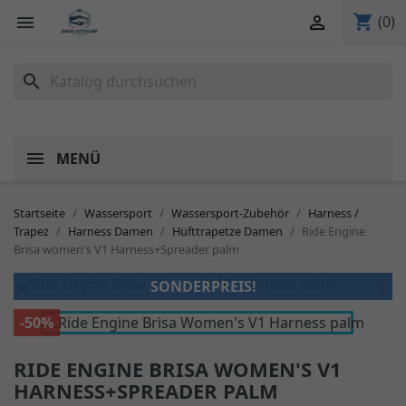
shopping_cart


(0)
search
MENÜ
Startseite
Wassersport
Wassersport-Zubehör
Harness /
Trapez
Harness Damen
Hüfttrapetze Damen
Ride Engine
Brisa women's V1 Harness+Spreader palm
SONDERPREIS!


-50%
RIDE ENGINE BRISA WOMEN'S V1
HARNESS+SPREADER PALM