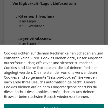
Verfügbarkeit (Lager, Lieferzeiten)
Kiteshop Silvaplana
an Lager
:
1-3 Werktage
Lager Wind&Snow
an Lager
:
2-4 Werktage
Cookies richten auf deinem Rechner keinen Schaden an und
enthalten keine Viren. Cookies dienen dazu, unser Angebot
Klicke hier um die Lagerbestände anzuzeigen
nutzerfreundlicher, effektiver und sicherer zu machen.
Cookies sind kleine Textdateien, die auf deinem Rechner
abgelegt werden. Die meisten der von uns verwendeten
Cookies sind so genannte “Session-Cookies”. Sie werden
Beschreibung
Artikeldetails
nach Ende Ihres Besuchs automatisch gelöscht. Andere
Cookies bleiben auf deinem Endgerät gespeichert bis du
Anhänge
diese löscht. Diese Cookies ermöglichen es uns deinen
Lagerbestand
Browser beim nächsten Besuch wiederzuerkennen.
Harness inclusive Mega Spreader bar 8''