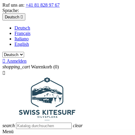
Ruf uns an:
+41 81 828 97 67
Sprache:
Deutsch

Deutsch
Français
Italiano
English

Anmelden
shopping_cart
Warenkorb
(0)

search
clear
Menü