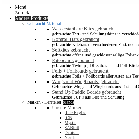
Menü
Zurück
Andere Produkte
Gebraucht Material
Wasserstartbare Kites gebraucht
gebrauchte Test- und Schulungskites in verschied
Kontroll Bars gebraucht
gebrauchte Kitebars in verschiedenen Zuständen z
Softkites gebraucht
gebrauchte offene und geschlossenzellige Folienk
Kiteboards gebraucht
gebrauchte Twintip-, Directional- und Foil-Kiteb
Foils + Foilboards gebraucht
gebrauchte Foils + Foilboards aller Arten aus Te
Wings und Wingboards gebraucht
Gebrauchte Wings und Wingboards aus Test und
Stand Up Paddle Boards gebraucht
Gebrauchte SUP's aus Test und Schulung
Marken / Hersteller
brands
Unsere Marken
Ride Engine
ION
Mystic
SABfoil
Duotone
North