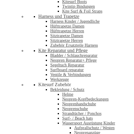
Kitesurf Boots
Twintip Bindungen
Kite Surf & Foil Straps
Harness und Trapetze
Harness Kinder / Jugendliche
Hüfttrapetze Damen
Hüfttrapetze Herren
Sitztrapetze Damen
Sitztrapetze Herren
Zubehör Ersatzteile Harness
Kite Reparatur und Pflege
Bladder / Schlauchreparatur
Neopren Reparatur+ Pflege
Segeltuch Reparatur
Surfboard reparatur
Ventile & Verbindungen
Werkzeuge
Kitesurf Zubehör
Bekleidung / Schutz
Helme
Neopren-Kopfbedeckungen
Neoprenhandschuhe
Neoprenschuhe
Strandtücher / Ponchos
Surf- / Beach hats
Wassersport Ausrüstung Kinder
Aufprallschutz / Westen
Neoprenanzüge