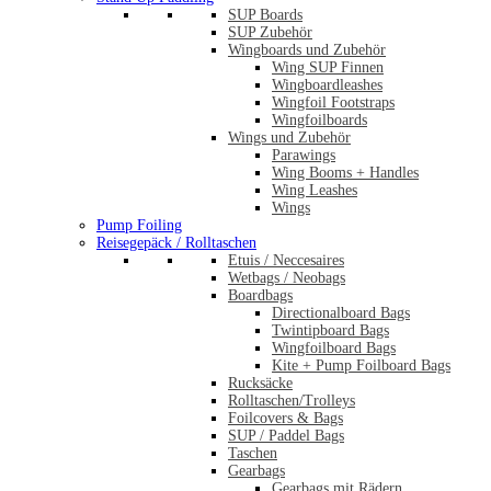
SUP Boards
SUP Zubehör
Wingboards und Zubehör
Wing SUP Finnen
Wingboardleashes
Wingfoil Footstraps
Wingfoilboards
Wings und Zubehör
Parawings
Wing Booms + Handles
Wing Leashes
Wings
Pump Foiling
Reisegepäck / Rolltaschen
Etuis / Neccesaires
Wetbags / Neobags
Boardbags
Directionalboard Bags
Twintipboard Bags
Wingfoilboard Bags
Kite + Pump Foilboard Bags
Rucksäcke
Rolltaschen/Trolleys
Foilcovers & Bags
SUP / Paddel Bags
Taschen
Gearbags
Gearbags mit Rädern