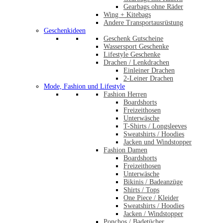
Gearbags ohne Räder
Wing + Kitebags
Andere Transportausrüstung
Geschenkideen
Geschenk Gutscheine
Wassersport Geschenke
Lifestyle Geschenke
Drachen / Lenkdrachen
Einleiner Drachen
2-Leiner Drachen
Mode, Fashion und Lifestyle
Fashion Herren
Boardshorts
Freizeithosen
Unterwäsche
T-Shirts / Longsleeves
Sweatshirts / Hoodies
Jacken und Windstopper
Fashion Damen
Boardshorts
Freizeithosen
Unterwäsche
Bikinis / Badeanzüge
Shirts / Tops
One Piece / Kleider
Sweatshirts / Hoodies
Jacken / Windstopper
Ponchos / Badetücher