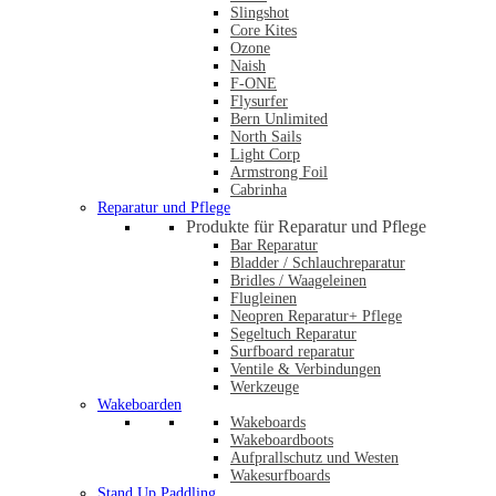
Slingshot
Core Kites
Ozone
Naish
F-ONE
Flysurfer
Bern Unlimited
North Sails
Light Corp
Armstrong Foil
Cabrinha
Reparatur und Pflege
Produkte für Reparatur und Pflege
Bar Reparatur
Bladder / Schlauchreparatur
Bridles / Waageleinen
Flugleinen
Neopren Reparatur+ Pflege
Segeltuch Reparatur
Surfboard reparatur
Ventile & Verbindungen
Werkzeuge
Wakeboarden
Wakeboards
Wakeboardboots
Aufprallschutz und Westen
Wakesurfboards
Stand Up Paddling