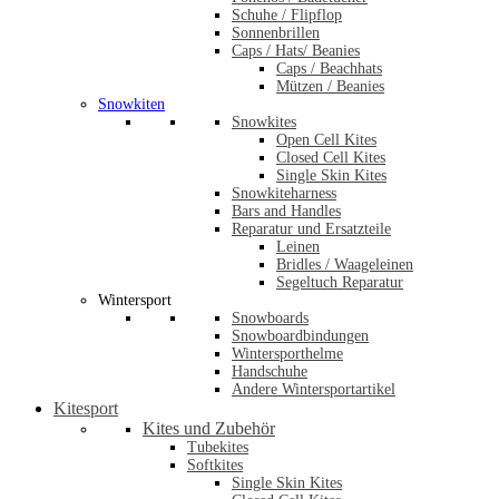
Schuhe / Flipflop
Sonnenbrillen
Caps / Hats/ Beanies
Caps / Beachhats
Mützen / Beanies
Snowkiten
Snowkites
Open Cell Kites
Closed Cell Kites
Single Skin Kites
Snowkiteharness
Bars and Handles
Reparatur und Ersatzteile
Leinen
Bridles / Waageleinen
Segeltuch Reparatur
Wintersport
Snowboards
Snowboardbindungen
Wintersporthelme
Handschuhe
Andere Wintersportartikel
Kitesport
Kites und Zubehör
Tubekites
Softkites
Single Skin Kites