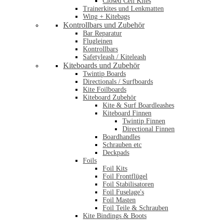
Closed Cell Kites
Trainerkites und Lenkmatten
Wing + Kitebags
Kontrollbars und Zubehör
Bar Reparatur
Flugleinen
Kontrollbars
Safetyleash / Kiteleash
Kiteboards und Zubehör
Twintip Boards
Directionals / Surfboards
Kite Foilboards
Kiteboard Zubehör
Kite & Surf Boardleashes
Kiteboard Finnen
Twintip Finnen
Directional Finnen
Boardhandles
Schrauben etc
Deckpads
Foils
Foil Kits
Foil Frontflügel
Foil Stabilisatoren
Foil Fuselage's
Foil Masten
Foil Teile & Schrauben
Kite Bindings & Boots