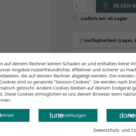

IN DEN 

Liefern wir ab Lager
Verfügbarkeit (Lager, 
Lager Wind&Snow
an Lager
:
en auf deinem Rechner keinen Schaden an und enthalten keine Vi
2-4 Werktage
unser Angebot nutzerfreundlicher, effektiver und sicherer zu mac
extdateien, die auf deinem Rechner abgelegt werden. Die meisten
ookies sind so genannte “Session-Cookies”. Sie werden nach End
atisch gelöscht. Andere Cookies bleiben auf deinem Endgerät ge
ht. Diese Cookies ermöglichen es uns deinen Browser beim näch
nnen.
r
tune
done
lehnen
Einstellungen
Akz
Datenschutz- und Coo