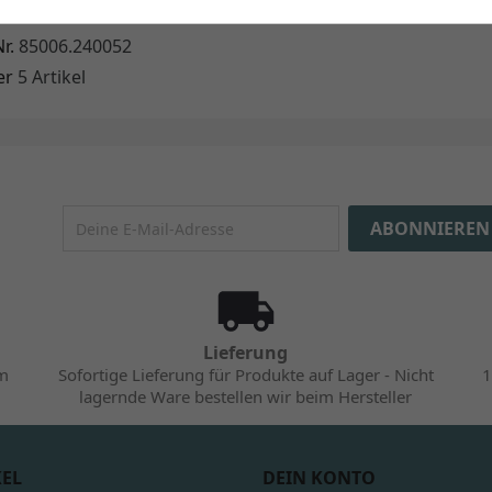
r.
85006.240052
er
5 Artikel
Lieferung
im
Sofortige Lieferung für Produkte auf Lager - Nicht
1
lagernde Ware bestellen wir beim Hersteller
KEL
DEIN KONTO