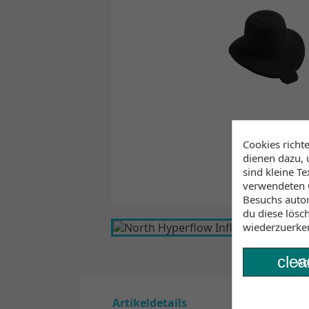
Cookies richt
dienen dazu, 
sind kleine T
verwendeten C
Besuchs autom
du diese lösc
wiederzuerke
clea
Ab
Artikeldetails