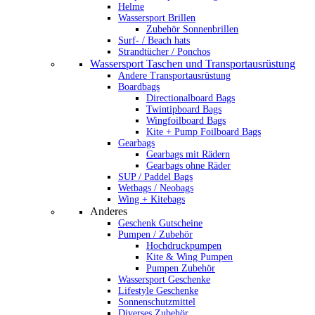
Helme
Wassersport Brillen
Zubehör Sonnenbrillen
Surf- / Beach hats
Strandtücher / Ponchos
Wassersport Taschen und Transportausrüstung
Andere Transportausrüstung
Boardbags
Directionalboard Bags
Twintipboard Bags
Wingfoilboard Bags
Kite + Pump Foilboard Bags
Gearbags
Gearbags mit Rädern
Gearbags ohne Räder
SUP / Paddel Bags
Wetbags / Neobags
Wing + Kitebags
Anderes
Geschenk Gutscheine
Pumpen / Zubehör
Hochdruckpumpen
Kite & Wing Pumpen
Pumpen Zubehör
Wassersport Geschenke
Lifestyle Geschenke
Sonnenschutzmittel
Diverses Zubehör