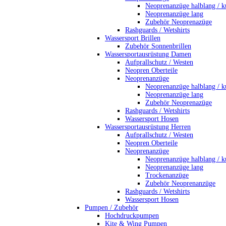
Neoprenanzüge halblang / k
Neoprenanzüge lang
Zubehör Neoprenazüge
Rashguards / Wetshirts
Wassersport Brillen
Zubehör Sonnenbrillen
Wassersportausrüstung Damen
Aufprallschutz / Westen
Neopren Oberteile
Neoprenanzüge
Neoprenanzüge halblang / k
Neoprenanzüge lang
Zubehör Neoprenazüge
Rashguards / Wetshirts
Wassersport Hosen
Wassersportausrüstung Herren
Aufprallschutz / Westen
Neopren Oberteile
Neoprenanzüge
Neoprenanzüge halblang / k
Neoprenanzüge lang
Trockenanzüge
Zubehör Neoprenanzüge
Rashguards / Wetshirts
Wassersport Hosen
Pumpen / Zubehör
Hochdruckpumpen
Kite & Wing Pumpen