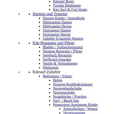
Kitesurf Boots
Twintip Bindungen
Kite Surf & Foil Straps
Harness und Trapetze
Harness Kinder / Jugendliche
Hüfttrapetze Damen
Hüfttrapetze Herren
Sitztrapetze Damen
Sitztrapetze Herren
Zubehör Ersatzteile Harness
Kite Reparatur und Pflege
Bladder / Schlauchreparatur
Neopren Reparatur+ Pflege
Segeltuch Reparatur
Surfboard reparatur
Ventile & Verbindungen
Werkzeuge
Kitesurf Zubehör
Bekleidung / Schutz
Helme
Neopren-Kopfbedeckungen
Neoprenhandschuhe
Neoprenschuhe
Strandtücher / Ponchos
Surf- / Beach hats
Wassersport Ausrüstung Kinder
Aufprallschutz / Westen
Neoprenanzüge