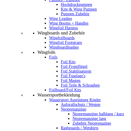
Hochdruckpumpen
Kite & Wing Pumpen
Pumpen Zubehör
Wing Leashes
Wing Booms + Handles
Wingfoil Harness
Wingboards und Zubehör
Wingfoilboards
Wingfoil Footstraps
Wingboardleashes
Wingfoils
Foils
Foil Kits
Foil Frontflügel
Foil Stabilisatoren
Foil Fuselage's
Foil Masten
Foil Teile & Schrauben
Foilboard/Foil Kits
Wassersportbekleidung
Wassersport Ausrüstung Kinder
Aufprallschutz / Westen
Neoprenanzüge
Neoprenanzüge halblang / kurz
Neoprenanzüge lang
Zubehör Neoprenazüge
Rashguards / Wetshirts