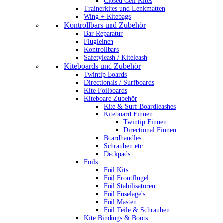
Closed Cell Kites
Trainerkites und Lenkmatten
Wing + Kitebags
Kontrollbars und Zubehör
Bar Reparatur
Flugleinen
Kontrollbars
Safetyleash / Kiteleash
Kiteboards und Zubehör
Twintip Boards
Directionals / Surfboards
Kite Foilboards
Kiteboard Zubehör
Kite & Surf Boardleashes
Kiteboard Finnen
Twintip Finnen
Directional Finnen
Boardhandles
Schrauben etc
Deckpads
Foils
Foil Kits
Foil Frontflügel
Foil Stabilisatoren
Foil Fuselage's
Foil Masten
Foil Teile & Schrauben
Kite Bindings & Boots