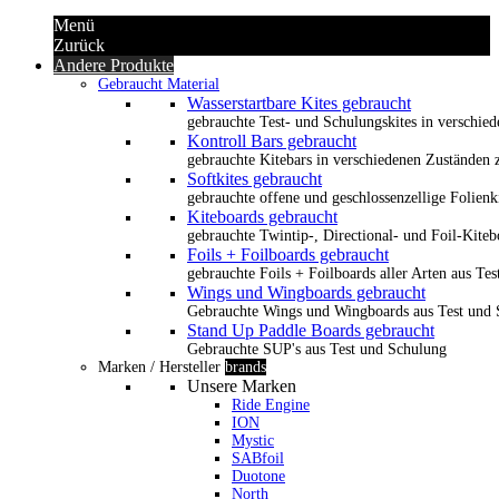
Menü
Zurück
Andere Produkte
Gebraucht Material
Wasserstartbare Kites gebraucht
gebrauchte Test- und Schulungskites in verschied
Kontroll Bars gebraucht
gebrauchte Kitebars in verschiedenen Zuständen z
Softkites gebraucht
gebrauchte offene und geschlossenzellige Folienk
Kiteboards gebraucht
gebrauchte Twintip-, Directional- und Foil-Kiteb
Foils + Foilboards gebraucht
gebrauchte Foils + Foilboards aller Arten aus Te
Wings und Wingboards gebraucht
Gebrauchte Wings und Wingboards aus Test und
Stand Up Paddle Boards gebraucht
Gebrauchte SUP's aus Test und Schulung
Marken / Hersteller
brands
Unsere Marken
Ride Engine
ION
Mystic
SABfoil
Duotone
North