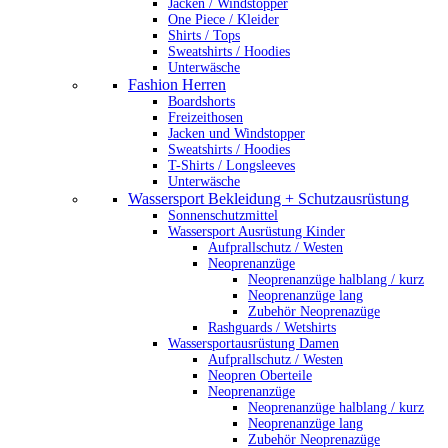
Jacken / Windstopper
One Piece / Kleider
Shirts / Tops
Sweatshirts / Hoodies
Unterwäsche
Fashion Herren
Boardshorts
Freizeithosen
Jacken und Windstopper
Sweatshirts / Hoodies
T-Shirts / Longsleeves
Unterwäsche
Wassersport Bekleidung + Schutzausrüstung
Sonnenschutzmittel
Wassersport Ausrüstung Kinder
Aufprallschutz / Westen
Neoprenanzüge
Neoprenanzüge halblang / kurz
Neoprenanzüge lang
Zubehör Neoprenazüge
Rashguards / Wetshirts
Wassersportausrüstung Damen
Aufprallschutz / Westen
Neopren Oberteile
Neoprenanzüge
Neoprenanzüge halblang / kurz
Neoprenanzüge lang
Zubehör Neoprenazüge