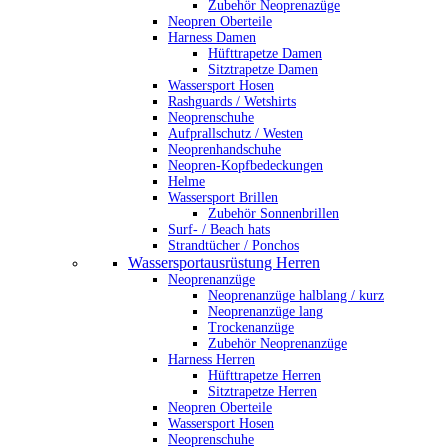
Zubehör Neoprenazüge
Neopren Oberteile
Harness Damen
Hüfttrapetze Damen
Sitztrapetze Damen
Wassersport Hosen
Rashguards / Wetshirts
Neoprenschuhe
Aufprallschutz / Westen
Neoprenhandschuhe
Neopren-Kopfbedeckungen
Helme
Wassersport Brillen
Zubehör Sonnenbrillen
Surf- / Beach hats
Strandtücher / Ponchos
Wassersportausrüstung Herren
Neoprenanzüge
Neoprenanzüge halblang / kurz
Neoprenanzüge lang
Trockenanzüge
Zubehör Neoprenanzüge
Harness Herren
Hüfttrapetze Herren
Sitztrapetze Herren
Neopren Oberteile
Wassersport Hosen
Neoprenschuhe