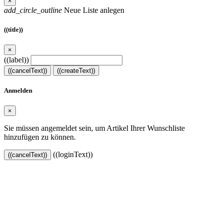
×
add_circle_outline
Neue Liste anlegen
((title))
×
((label))
((cancelText))
((createText))
Anmelden
×
Sie müssen angemeldet sein, um Artikel Ihrer Wunschliste
hinzufügen zu können.
((loginText))
((cancelText))