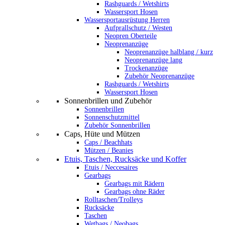
Rashguards / Wetshirts
Wassersport Hosen
Wassersportausrüstung Herren
Aufprallschutz / Westen
Neopren Oberteile
Neoprenanzüge
Neoprenanzüge halblang / kurz
Neoprenanzüge lang
Trockenanzüge
Zubehör Neoprenanzüge
Rashguards / Wetshirts
Wassersport Hosen
Sonnenbrillen und Zubehör
Sonnenbrillen
Sonnenschutzmittel
Zubehör Sonnenbrillen
Caps, Hüte und Mützen
Caps / Beachhats
Mützen / Beanies
Etuis, Taschen, Rucksäcke und Koffer
Etuis / Neccesaires
Gearbags
Gearbags mit Rädern
Gearbags ohne Räder
Rolltaschen/Trolleys
Rucksäcke
Taschen
Wetbags / Neobags