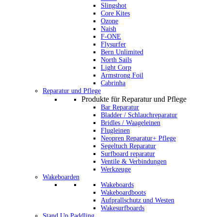
Slingshot
Core Kites
Ozone
Naish
F-ONE
Flysurfer
Bern Unlimited
North Sails
Light Corp
Armstrong Foil
Cabrinha
Reparatur und Pflege
Produkte für Reparatur und Pflege
Bar Reparatur
Bladder / Schlauchreparatur
Bridles / Waageleinen
Flugleinen
Neopren Reparatur+ Pflege
Segeltuch Reparatur
Surfboard reparatur
Ventile & Verbindungen
Werkzeuge
Wakeboarden
Wakeboards
Wakeboardboots
Aufprallschutz und Westen
Wakesurfboards
Stand Up Paddling