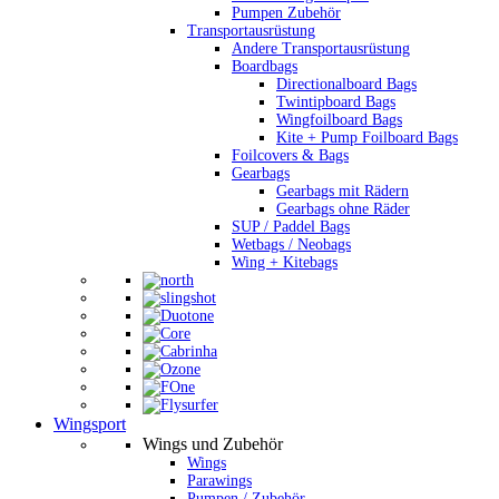
Pumpen Zubehör
Transportausrüstung
Andere Transportausrüstung
Boardbags
Directionalboard Bags
Twintipboard Bags
Wingfoilboard Bags
Kite + Pump Foilboard Bags
Foilcovers & Bags
Gearbags
Gearbags mit Rädern
Gearbags ohne Räder
SUP / Paddel Bags
Wetbags / Neobags
Wing + Kitebags
Wingsport
Wings und Zubehör
Wings
Parawings
Pumpen / Zubehör