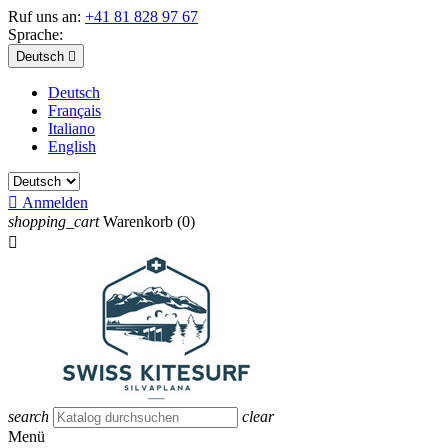
Ruf uns an:
+41 81 828 97 67
Sprache:
Deutsch

Deutsch
Français
Italiano
English

Anmelden
shopping_cart
Warenkorb
(0)

search
clear
Menü