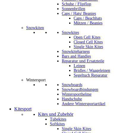
Schuhe / Flipflop
Sonnenbrillen
Caps / Hats/ Beanies
Caps / Beachhats
Mützen / Beanies
Snowkiten
Snowkites
Open Cell Kites
Closed Cell Kites
Single Skin Kites
Snowkiteharness
Bars and Handles
Reparatur und Ersatzteile
Leinen
Bridles / Waageleinen
Segeltuch Reparatur
Wintersport
Snowboards
Snowboardbindungen
Wintersporthelme
Handschuhe
Andere Wintersportartikel
Kitesport
Kites und Zubehör
Tubekites
Softkites
Single Skin Kites