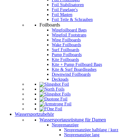
Foil Stabilisatoren
Foil Fuselage's
Foil Masten
Foil Teile & Schrauben
Foilboards
Wingfoilboard Bags
Wingfoil Footstraps
Wing Foilboards
Wake Foilboards
Surf Foilboards
Pump Foilboards
Kite Foilboards
Kite + Pump Foilboard Bags
Kite & Surf Boardleashes
Downwind Foilboards
Deckpads
Wassersportzubehör
Wassersportausrüstung für Damen
Neoprenanzüge
Neoprenanzüge halblang / kurz
Neoprenanzüge lang