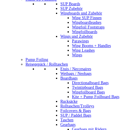
SUP Boards
SUP Zubehör
Wingboards und Zubehör
Wing SUP Finnen
Wingboardleashes
Wingfoil Footstraps
Wingfoilboards
Wings und Zubehör
Parawings
Wing Booms + Handles
Wing Leashes
Wings
Pump Foiling
Reisegepäck / Rolltaschen
Etuis / Neccesaires
Wetbags / Neobags
Boardbags
Directionalboard Bags
Twintipboard Bags
Wingfoilboard Bags
Kite + Pump Foilboard Bags
Rucksäcke
Rolltaschen/Trolleys
Foilcovers & Bags
SUP / Paddel Bags
Taschen
Gearbags
Gearbags mit Rädern