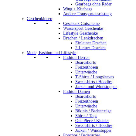
Gearbags ohne Räder
Wing + Kitebags
Andere Transportausrüstung
Geschenkideen
Geschenk Gutscheine
Wassersport Geschenke
Lifestyle Geschenke
Drachen / Lenkdrachen
Einleiner Drachen
2-Leiner Drachen
Mode, Fashion und Lifestyle
Fashion Herren
Boardshorts
Freizeithosen
Unterwäsche
T-Shirts / Longsleeves
Sweatshirts / Hoodies
Jacken und Windstopper
Fashion Damen
Boardshorts
Freizeithosen
Unterwäsche
Bikinis / Badeanzüge
Shirts / Tops
One Piece / Kleider
Sweatshirts / Hoodies
Jacken / Windstopper
Ponchos / Badetücher