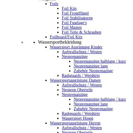
Foils
Foil Kits
Foil Frontflügel
Foil Stabilisatoren
Foil Fuselage's
Foil Masten
Foil Teile & Schrauben
Foilboard/Foil Kits
Wassersportbekleidung
Wassersport Ausrüstung Kinder
Aufprallschutz / Westen
Neoprenanzüge
Neoprenanzüge halblang / kurz
Neoprenanzüge lang
Zubehör Neoprenazüge
Rashguards / Wetshirts
Wassersportausrüstung Damen
Aufprallschutz / Westen
Neopren Oberteile
Neoprenanzüge
Neoprenanzüge halblang / kurz
Neoprenanzüge lang
Zubehör Neoprenazüge
Rashguards / Wetshirts
Wassersport Hosen
Wassersportausrüstung Herren
Aufprallschutz / Westen
Neopren Oberteile