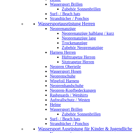
Wassersport Brillen
Zubehör Sonnenbrillen
Surf- / Beach hats
Strandtücher / Ponchos
Wassersportausrüstung Herren
Neoprenanzüge
Neoprenanzüge halblang / kurz
Neoprenanzüge lang
Trockenanzüge
Zubehör Neoprenanzüge
Harness Herren
Hüfttrapetze Herren
Sitztrapetze Herren
Neopren Oberteile
Wassersport Hosen
Neoprenschuhe
Wingfoil Harness
Neoprenhandschuhe
Neopren-Kopfbedeckungen
Rashguards / Wetshirts
Aufprallschutz / Westen
Helme
Wassersport Brillen
Zubehör Sonnenbrillen
Surf- / Beach hats
Strandtücher / Ponchos
Wassersport Ausrüstung für Kinder & Jugendliche