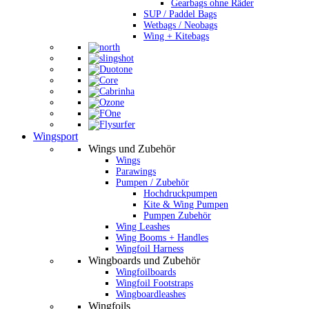
Gearbags ohne Räder
SUP / Paddel Bags
Wetbags / Neobags
Wing + Kitebags
Wingsport
Wings und Zubehör
Wings
Parawings
Pumpen / Zubehör
Hochdruckpumpen
Kite & Wing Pumpen
Pumpen Zubehör
Wing Leashes
Wing Booms + Handles
Wingfoil Harness
Wingboards und Zubehör
Wingfoilboards
Wingfoil Footstraps
Wingboardleashes
Wingfoils