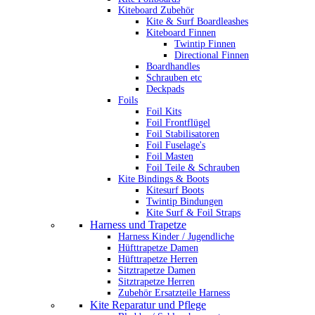
Kiteboard Zubehör
Kite & Surf Boardleashes
Kiteboard Finnen
Twintip Finnen
Directional Finnen
Boardhandles
Schrauben etc
Deckpads
Foils
Foil Kits
Foil Frontflügel
Foil Stabilisatoren
Foil Fuselage's
Foil Masten
Foil Teile & Schrauben
Kite Bindings & Boots
Kitesurf Boots
Twintip Bindungen
Kite Surf & Foil Straps
Harness und Trapetze
Harness Kinder / Jugendliche
Hüfttrapetze Damen
Hüfttrapetze Herren
Sitztrapetze Damen
Sitztrapetze Herren
Zubehör Ersatzteile Harness
Kite Reparatur und Pflege