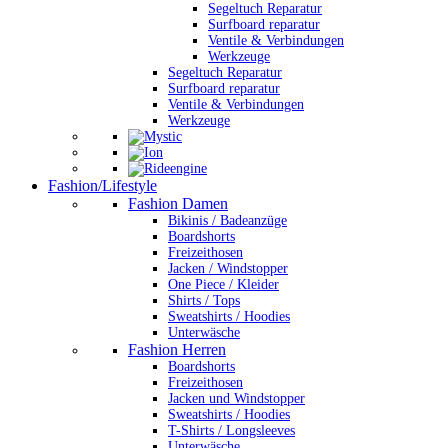
Segeltuch Reparatur
Surfboard reparatur
Ventile & Verbindungen
Werkzeuge
Segeltuch Reparatur
Surfboard reparatur
Ventile & Verbindungen
Werkzeuge
Fashion/Lifestyle
Fashion Damen
Bikinis / Badeanzüge
Boardshorts
Freizeithosen
Jacken / Windstopper
One Piece / Kleider
Shirts / Tops
Sweatshirts / Hoodies
Unterwäsche
Fashion Herren
Boardshorts
Freizeithosen
Jacken und Windstopper
Sweatshirts / Hoodies
T-Shirts / Longsleeves
Unterwäsche