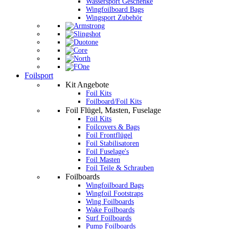
Wassersport Geschenke
Wingfoilboard Bags
Wingsport Zubehör
Foilsport
Kit Angebote
Foil Kits
Foilboard/Foil Kits
Foil Flügel, Masten, Fuselage
Foil Kits
Foilcovers & Bags
Foil Frontflügel
Foil Stabilisatoren
Foil Fuselage's
Foil Masten
Foil Teile & Schrauben
Foilboards
Wingfoilboard Bags
Wingfoil Footstraps
Wing Foilboards
Wake Foilboards
Surf Foilboards
Pump Foilboards