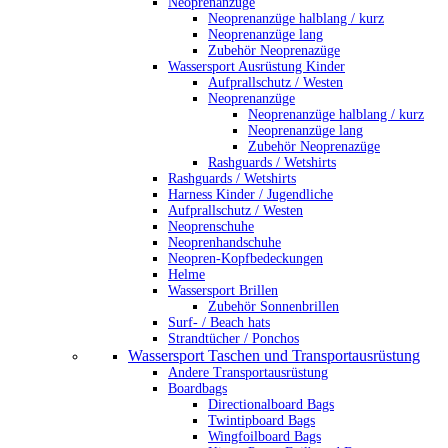
Neoprenanzüge
Neoprenanzüge halblang / kurz
Neoprenanzüge lang
Zubehör Neoprenazüge
Wassersport Ausrüstung Kinder
Aufprallschutz / Westen
Neoprenanzüge
Neoprenanzüge halblang / kurz
Neoprenanzüge lang
Zubehör Neoprenazüge
Rashguards / Wetshirts
Rashguards / Wetshirts
Harness Kinder / Jugendliche
Aufprallschutz / Westen
Neoprenschuhe
Neoprenhandschuhe
Neopren-Kopfbedeckungen
Helme
Wassersport Brillen
Zubehör Sonnenbrillen
Surf- / Beach hats
Strandtücher / Ponchos
Wassersport Taschen und Transportausrüstung
Andere Transportausrüstung
Boardbags
Directionalboard Bags
Twintipboard Bags
Wingfoilboard Bags