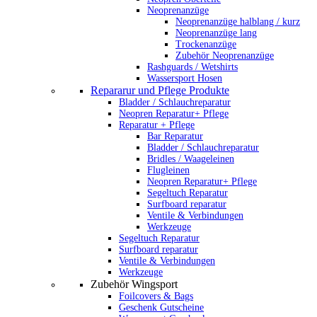
Neoprenanzüge
Neoprenanzüge halblang / kurz
Neoprenanzüge lang
Trockenanzüge
Zubehör Neoprenanzüge
Rashguards / Wetshirts
Wassersport Hosen
Repararur und Pflege Produkte
Bladder / Schlauchreparatur
Neopren Reparatur+ Pflege
Reparatur + Pflege
Bar Reparatur
Bladder / Schlauchreparatur
Bridles / Waageleinen
Flugleinen
Neopren Reparatur+ Pflege
Segeltuch Reparatur
Surfboard reparatur
Ventile & Verbindungen
Werkzeuge
Segeltuch Reparatur
Surfboard reparatur
Ventile & Verbindungen
Werkzeuge
Zubehör Wingsport
Foilcovers & Bags
Geschenk Gutscheine