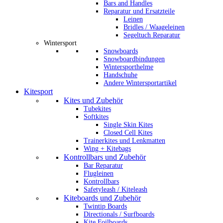
Bars and Handles
Reparatur und Ersatzteile
Leinen
Bridles / Waageleinen
Segeltuch Reparatur
Wintersport
Snowboards
Snowboardbindungen
Wintersporthelme
Handschuhe
Andere Wintersportartikel
Kitesport
Kites und Zubehör
Tubekites
Softkites
Single Skin Kites
Closed Cell Kites
Trainerkites und Lenkmatten
Wing + Kitebags
Kontrollbars und Zubehör
Bar Reparatur
Flugleinen
Kontrollbars
Safetyleash / Kiteleash
Kiteboards und Zubehör
Twintip Boards
Directionals / Surfboards
Kite Foilboards