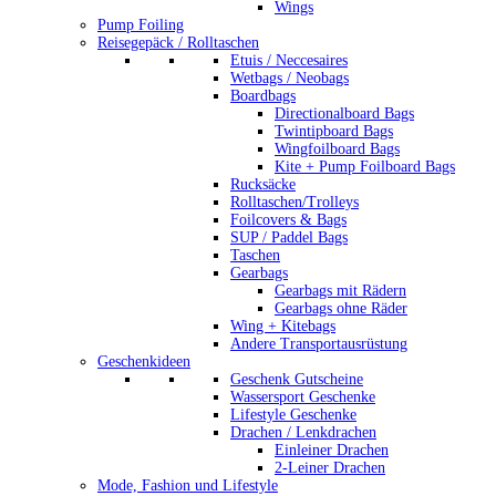
Wings
Pump Foiling
Reisegepäck / Rolltaschen
Etuis / Neccesaires
Wetbags / Neobags
Boardbags
Directionalboard Bags
Twintipboard Bags
Wingfoilboard Bags
Kite + Pump Foilboard Bags
Rucksäcke
Rolltaschen/Trolleys
Foilcovers & Bags
SUP / Paddel Bags
Taschen
Gearbags
Gearbags mit Rädern
Gearbags ohne Räder
Wing + Kitebags
Andere Transportausrüstung
Geschenkideen
Geschenk Gutscheine
Wassersport Geschenke
Lifestyle Geschenke
Drachen / Lenkdrachen
Einleiner Drachen
2-Leiner Drachen
Mode, Fashion und Lifestyle