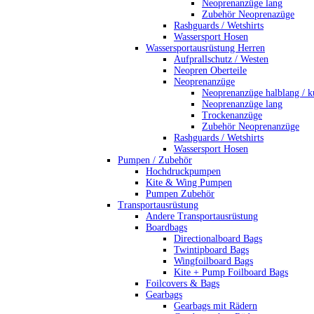
Neoprenanzüge lang
Zubehör Neoprenazüge
Rashguards / Wetshirts
Wassersport Hosen
Wassersportausrüstung Herren
Aufprallschutz / Westen
Neopren Oberteile
Neoprenanzüge
Neoprenanzüge halblang / k
Neoprenanzüge lang
Trockenanzüge
Zubehör Neoprenanzüge
Rashguards / Wetshirts
Wassersport Hosen
Pumpen / Zubehör
Hochdruckpumpen
Kite & Wing Pumpen
Pumpen Zubehör
Transportausrüstung
Andere Transportausrüstung
Boardbags
Directionalboard Bags
Twintipboard Bags
Wingfoilboard Bags
Kite + Pump Foilboard Bags
Foilcovers & Bags
Gearbags
Gearbags mit Rädern