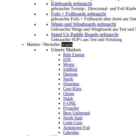
Kiteboards gebraucht
gebrauchte Twintip-, Directional- und Foil-Kiteb
Foils + Foilboards gebraucht
gebrauchte Foils + Foilboards aller Arten aus Te
Wings und Wingboards gebraucht
Gebrauchte Wings und Wingboards aus Test und
Stand Up Paddle Boards gebraucht
Gebrauchte SUP's aus Test und Schulung
Marken / Hersteller
brands
Unsere Marken
Ride Engine
ION
Mystic
SABfoil
Duotone
North
Slingshot
Core Kites
Ozone
Naish
F-ONE
Flysurfer
Bern Unlimited
North Sails
Light Corp
Armstrong Foil
Cabrinha