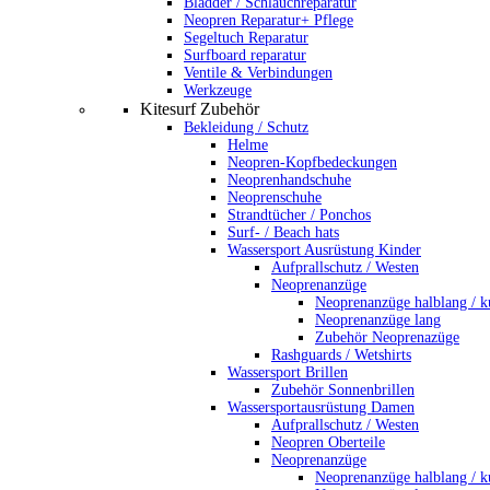
Bladder / Schlauchreparatur
Neopren Reparatur+ Pflege
Segeltuch Reparatur
Surfboard reparatur
Ventile & Verbindungen
Werkzeuge
Kitesurf Zubehör
Bekleidung / Schutz
Helme
Neopren-Kopfbedeckungen
Neoprenhandschuhe
Neoprenschuhe
Strandtücher / Ponchos
Surf- / Beach hats
Wassersport Ausrüstung Kinder
Aufprallschutz / Westen
Neoprenanzüge
Neoprenanzüge halblang / k
Neoprenanzüge lang
Zubehör Neoprenazüge
Rashguards / Wetshirts
Wassersport Brillen
Zubehör Sonnenbrillen
Wassersportausrüstung Damen
Aufprallschutz / Westen
Neopren Oberteile
Neoprenanzüge
Neoprenanzüge halblang / k