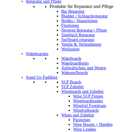
Reparatur und Pflege
Produkte für Reparatur und Pflege
Bar Reparatur
Bladder / Schlauchreparatur
Bridles / Waageleinen
Flugleinen
Neopren Reparatur+ Pflege
Segeltuch Reparatur
Surfboard reparatur
Ventile & Verbindungen
Werkzeuge
Wakeboarden
Wakeboards
Wakeboardboots
Aufprallschutz und Westen
Wakesurfboards
Stand Up Paddling
SUP Boards
SUP Zubehör
Wingboards und Zubehör
Wing SUP Finnen
Wingboardleashes
Wingfoil Footstraps
Wingfoilboards
Wings und Zubehör
Parawings
Wing Booms + Handles
Wing Leashes