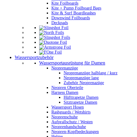
Kite Foilboards
Kite + Pump Foilboard Bags
Kite & Surf Boardleashes
Downwind Foilboards
Deckpads
Wassersportzubehör
Wassersportausrüstung für Damen
Neoprenanzüge
Neoprenanzüge halblang / kurz
Neoprenanzüge lang
Zubehör Neoprenazüge
Neopren Oberteile
Harness Damen
Hüfttrapetze Damen
Sitztrapetze Damen
Wassersport Hosen
Rashguards / Wetshirts
Neoprenschuhe
Aufprallschutz / Westen
Neoprenhandschuhe
Neopren-Kopfbedeckungen
Helme