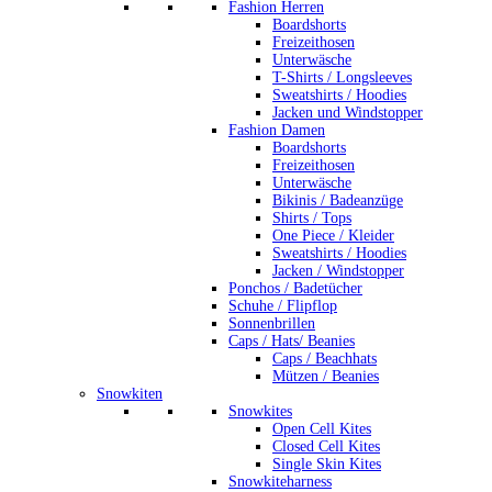
Fashion Herren
Boardshorts
Freizeithosen
Unterwäsche
T-Shirts / Longsleeves
Sweatshirts / Hoodies
Jacken und Windstopper
Fashion Damen
Boardshorts
Freizeithosen
Unterwäsche
Bikinis / Badeanzüge
Shirts / Tops
One Piece / Kleider
Sweatshirts / Hoodies
Jacken / Windstopper
Ponchos / Badetücher
Schuhe / Flipflop
Sonnenbrillen
Caps / Hats/ Beanies
Caps / Beachhats
Mützen / Beanies
Snowkiten
Snowkites
Open Cell Kites
Closed Cell Kites
Single Skin Kites
Snowkiteharness