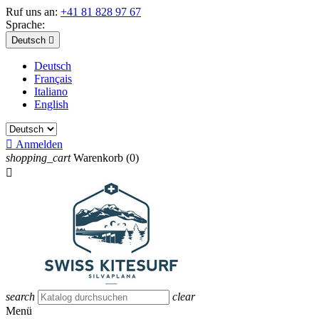
Ruf uns an:
+41 81 828 97 67
Sprache:
Deutsch

Deutsch
Français
Italiano
English

Anmelden
shopping_cart
Warenkorb
(0)

search
clear
Menü