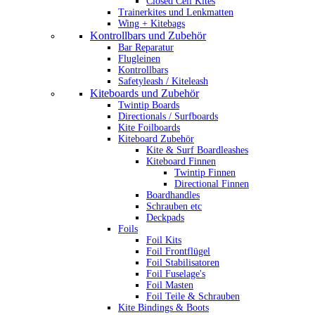
Closed Cell Kites
Trainerkites und Lenkmatten
Wing + Kitebags
Kontrollbars und Zubehör
Bar Reparatur
Flugleinen
Kontrollbars
Safetyleash / Kiteleash
Kiteboards und Zubehör
Twintip Boards
Directionals / Surfboards
Kite Foilboards
Kiteboard Zubehör
Kite & Surf Boardleashes
Kiteboard Finnen
Twintip Finnen
Directional Finnen
Boardhandles
Schrauben etc
Deckpads
Foils
Foil Kits
Foil Frontflügel
Foil Stabilisatoren
Foil Fuselage's
Foil Masten
Foil Teile & Schrauben
Kite Bindings & Boots