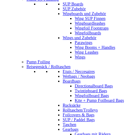
SUP Boards
SUP Zubehör
Wingboards und Zubehör
Wing SUP Finnen
Wingboardleashes
Wingfoil Footstraps
Wingfoilboards
Wings und Zubehör
Parawings
Wing Booms + Handles
Wing Leashes
Wings
Pump Foiling
Reisegepäck / Rolltaschen
Etuis / Neccesaires
Wetbags / Neobags
Boardbags
Directionalboard Bags
Twintipboard Bags
Wingfoilboard Bags
Kite + Pump Foilboard Bags
Rucksäcke
Rolltaschen/Trolleys
Foilcovers & Bags
SUP / Paddel Bags
Taschen
Gearbags
Gearbags mit Rädern