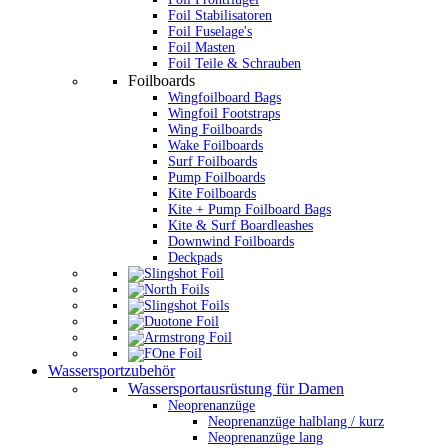
Foil Stabilisatoren
Foil Fuselage's
Foil Masten
Foil Teile & Schrauben
Foilboards
Wingfoilboard Bags
Wingfoil Footstraps
Wing Foilboards
Wake Foilboards
Surf Foilboards
Pump Foilboards
Kite Foilboards
Kite + Pump Foilboard Bags
Kite & Surf Boardleashes
Downwind Foilboards
Deckpads
Wassersportzubehör
Wassersportausrüstung für Damen
Neoprenanzüge
Neoprenanzüge halblang / kurz
Neoprenanzüge lang