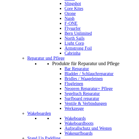
Slingshot
Core Kites
Ozone
Naish
F-ONE
Flysurfer
Bern Unlimited
North Sails
Light Corp
Armstrong Foil
Cabrinha
Reparatur und Pflege
Produkte für Reparatur und Pflege
Bar Reparatur
Bladder / Schlauchreparatur
Bridles / Waageleinen
Flugleinen
Neopren Reparatur+ Pflege
Segeltuch Reparatur
Surfboard reparatur
Ventile & Verbindungen
Werkzeuge
Wakeboarden
Wakeboards
Wakeboardboots
Aufprallschutz und Westen
Wakesurfboards
Stand Up Paddling