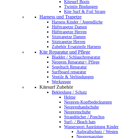
Kitesurf Boots
Twintip Bindungen
Kite Surf & Foil Straps
Harness und Trapetze
Harness Kinder / Jugendliche
Hüfttrapetze Damen
Hüfttrapetze Herren
Sitztrapetze Damen
Sitztrapetze Herren
Zubehör Ersatzteile Harness
Kite Reparatur und Pflege
Bladder / Schlauchreparatur
Neopren Reparatur+ Pflege
Segeltuch Reparatur
Surfboard reparatur
Ventile & Verbindungen
Werkzeuge
Kitesurf Zubehör
Bekleidung / Schutz
Helme
Neopren-Kopfbedeckungen
Neoprenhandschuhe
Neoprenschuhe
Strandtücher / Ponchos
Surf- / Beach hats
Wassersport Ausrüstung Kinder
Aufprallschutz / Westen
Neoprenanzüge