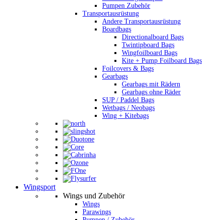
Pumpen Zubehör
Transportausrüstung
Andere Transportausrüstung
Boardbags
Directionalboard Bags
Twintipboard Bags
Wingfoilboard Bags
Kite + Pump Foilboard Bags
Foilcovers & Bags
Gearbags
Gearbags mit Rädern
Gearbags ohne Räder
SUP / Paddel Bags
Wetbags / Neobags
Wing + Kitebags
Wingsport
Wings und Zubehör
Wings
Parawings
Pumpen / Zubehör