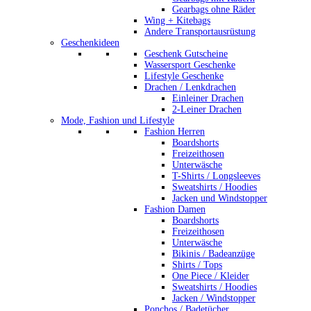
Gearbags ohne Räder
Wing + Kitebags
Andere Transportausrüstung
Geschenkideen
Geschenk Gutscheine
Wassersport Geschenke
Lifestyle Geschenke
Drachen / Lenkdrachen
Einleiner Drachen
2-Leiner Drachen
Mode, Fashion und Lifestyle
Fashion Herren
Boardshorts
Freizeithosen
Unterwäsche
T-Shirts / Longsleeves
Sweatshirts / Hoodies
Jacken und Windstopper
Fashion Damen
Boardshorts
Freizeithosen
Unterwäsche
Bikinis / Badeanzüge
Shirts / Tops
One Piece / Kleider
Sweatshirts / Hoodies
Jacken / Windstopper
Ponchos / Badetücher