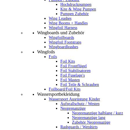
Hochdruckpumpen
Kite & Wing Pumpen
Pumpen Zubehör
Wing Leashes
Wing Booms + Handles
Wingfoil Harness
Wingboards und Zubehör
Wingfoilboards
Wingfoil Footstraps
Wingboardleashes
Wingfoils
Foils
Foil Kits
Foil Frontflügel
Foil Stabilisatoren
Foil Fuselage's
Foil Masten
Foil Teile & Schrauben
Foilboard/Foil Kits
Wassersportbekleidung
Wassersport Ausrüstung Kinder
Aufprallschutz / Westen
Neoprenanzüge
Neoprenanzüge halblang / kurz
Neoprenanzüge lang
Zubehör Neoprenazüge
Rashguards / Wetshirts