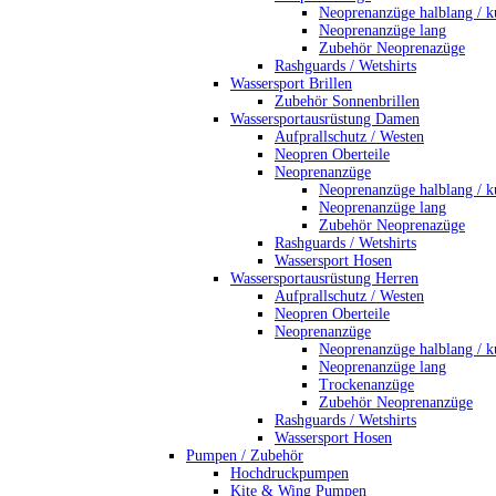
Neoprenanzüge halblang / k
Neoprenanzüge lang
Zubehör Neoprenazüge
Rashguards / Wetshirts
Wassersport Brillen
Zubehör Sonnenbrillen
Wassersportausrüstung Damen
Aufprallschutz / Westen
Neopren Oberteile
Neoprenanzüge
Neoprenanzüge halblang / k
Neoprenanzüge lang
Zubehör Neoprenazüge
Rashguards / Wetshirts
Wassersport Hosen
Wassersportausrüstung Herren
Aufprallschutz / Westen
Neopren Oberteile
Neoprenanzüge
Neoprenanzüge halblang / k
Neoprenanzüge lang
Trockenanzüge
Zubehör Neoprenanzüge
Rashguards / Wetshirts
Wassersport Hosen
Pumpen / Zubehör
Hochdruckpumpen
Kite & Wing Pumpen