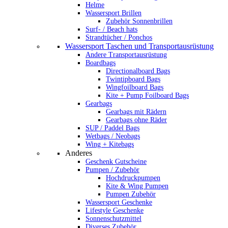
Helme
Wassersport Brillen
Zubehör Sonnenbrillen
Surf- / Beach hats
Strandtücher / Ponchos
Wassersport Taschen und Transportausrüstung
Andere Transportausrüstung
Boardbags
Directionalboard Bags
Twintipboard Bags
Wingfoilboard Bags
Kite + Pump Foilboard Bags
Gearbags
Gearbags mit Rädern
Gearbags ohne Räder
SUP / Paddel Bags
Wetbags / Neobags
Wing + Kitebags
Anderes
Geschenk Gutscheine
Pumpen / Zubehör
Hochdruckpumpen
Kite & Wing Pumpen
Pumpen Zubehör
Wassersport Geschenke
Lifestyle Geschenke
Sonnenschutzmittel
Diverses Zubehör