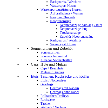
Rashguards / Wetshirts
Wassersport Hosen
Wassersportausrüstung Herren
Aufprallschutz / Westen
Neopren Oberteile
Neoprenanzüge
Neoprenanzüge halblang / kurz
Neoprenanzüge lang
Trockenanzüge
Zubehör Neoprenanzüge
Rashguards / Wetshirts
Wassersport Hosen
Sonnenbrillen und Zubehör
Sonnenbrillen
Sonnenschutzmittel
Zubehör Sonnenbrillen
Caps, Hüte und Mützen
Caps / Beachhats
Mützen / Beanies
Etuis, Taschen, Rucksäcke und Koffer
Etuis / Neccesaires
Gearbags
Gearbags mit Rädern
Gearbags ohne Räder
Rolltaschen/Trolleys
Rucksäcke
Taschen
Wetbags / Neobags