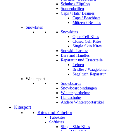
Schuhe / Flipflop
Sonnenbrillen
Caps / Hats/ Beanies
Caps / Beachhats
Mützen / Beanies
Snowkiten
Snowkites
Open Cell Kites
Closed Cell Kites
Single Skin Kites
Snowkiteharness
Bars and Handles
Reparatur und Ersatzteile
Leinen
Bridles / Waageleinen
Segeltuch Reparatur
Wintersport
Snowboards
Snowboardbindungen
Wintersporthelme
Handschuhe
Andere Wintersportartikel
Kitesport
Kites und Zubehör
Tubekites
Softkites
Single Skin Kites