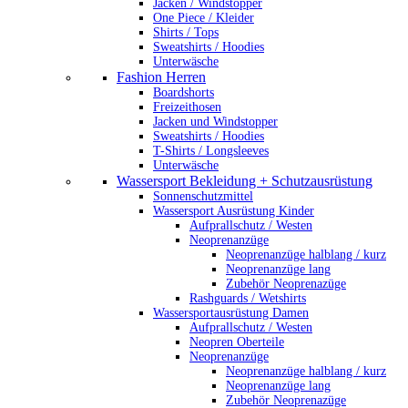
Jacken / Windstopper
One Piece / Kleider
Shirts / Tops
Sweatshirts / Hoodies
Unterwäsche
Fashion Herren
Boardshorts
Freizeithosen
Jacken und Windstopper
Sweatshirts / Hoodies
T-Shirts / Longsleeves
Unterwäsche
Wassersport Bekleidung + Schutzausrüstung
Sonnenschutzmittel
Wassersport Ausrüstung Kinder
Aufprallschutz / Westen
Neoprenanzüge
Neoprenanzüge halblang / kurz
Neoprenanzüge lang
Zubehör Neoprenazüge
Rashguards / Wetshirts
Wassersportausrüstung Damen
Aufprallschutz / Westen
Neopren Oberteile
Neoprenanzüge
Neoprenanzüge halblang / kurz
Neoprenanzüge lang
Zubehör Neoprenazüge