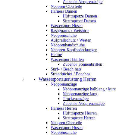
Zubehör Neoprenazüge
Neopren Oberteile
Harness Damen
Hüfttrapetze Damen
Sitztrapetze Damen
Wassersport Hosen
Rashguards / Wetshirts
Neoprenschuhe
Aufprallschutz / Westen
Neoprenhandschuhe
Neopren-Kopfbedeckungen
Helme
Wassersport Brillen
Zubehör Sonnenbrillen
Surf- / Beach hats
Strandtücher / Ponchos
Wassersportausrüstung Herren
Neoprenanzüge
Neoprenanzüge halblang / kurz
Neoprenanzüge lang
Trockenanzüge
Zubehör Neoprenanzüge
Harness Herren
Hüfttrapetze Herren
Sitztrapetze Herren
Neopren Oberteile
Wassersport Hosen
Neoprenschuhe