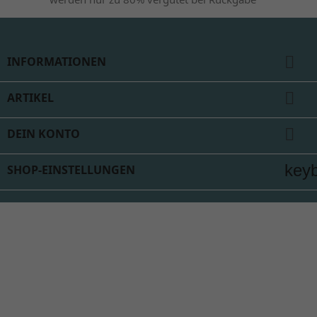

INFORMATIONEN

ARTIKEL

DEIN KONTO
key
SHOP-EINSTELLUNGEN