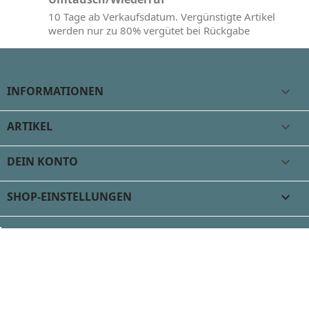
10 Tage ab Verkaufsdatum. Vergünstigte Artikel
werden nur zu 80% vergütet bei Rückgabe
INFORMATIONEN

ARTIKEL

DEIN KONTO

SHOP-EINSTELLUNGEN
keyboard_arrow_down