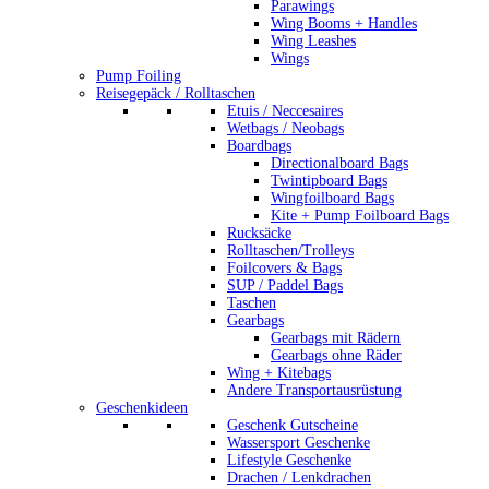
Parawings
Wing Booms + Handles
Wing Leashes
Wings
Pump Foiling
Reisegepäck / Rolltaschen
Etuis / Neccesaires
Wetbags / Neobags
Boardbags
Directionalboard Bags
Twintipboard Bags
Wingfoilboard Bags
Kite + Pump Foilboard Bags
Rucksäcke
Rolltaschen/Trolleys
Foilcovers & Bags
SUP / Paddel Bags
Taschen
Gearbags
Gearbags mit Rädern
Gearbags ohne Räder
Wing + Kitebags
Andere Transportausrüstung
Geschenkideen
Geschenk Gutscheine
Wassersport Geschenke
Lifestyle Geschenke
Drachen / Lenkdrachen