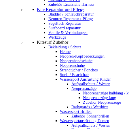
Zubehör Ersatzteile Harness
Kite Reparatur und Pflege
Bladder / Schlauchreparatur
Neopren Reparatur+ Pflege
Segeltuch Reparatur
Surfboard reparatur
Ventile & Verbindungen
Werkzeuge
Kitesurf Zubehör
Bekleidung / Schutz
Helme
Neopren-Kopfbedeckungen
Neoprenhandschuhe
Neoprenschuhe
Strandtücher / Ponchos
Surf- / Beach hats
Wassersport Ausrüstung Kinder
Aufprallschutz / Westen
Neoprenanzüge
Neoprenanzüge halblang / k
Neoprenanzüge lang
Zubehör Neoprenazüge
Rashguards / Wetshirts
Wassersport Brillen
Zubehör Sonnenbrillen
Wassersportausrüstung Damen
Aufprallschutz / Westen