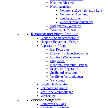
Neopren Oberteile
Neoprenanzüge
Neoprenanzüge halblang / kurz
Neoprenanzüge lang
Trockenanzüge
Zubehör Neoprenanzüge
Rashguards / Wetshirts
Wassersport Hosen
Repararur und Pflege Produkte
Bladder / Schlauchreparatur
Neopren Reparatur+ Pflege
Reparatur + Pflege
Bar Reparatur
Bladder / Schlauchreparatur
Bridles / Waageleinen
Flugleinen
Neopren Reparatur+ Pflege
Segeltuch Reparatur
Surfboard reparatur
Ventile & Verbindungen
Werkzeuge
Segeltuch Reparatur
Surfboard reparatur
Ventile & Verbindungen
Werkzeuge
Zubehör Wingsport
Foilcovers & Bags
Geschenk Gutscheine