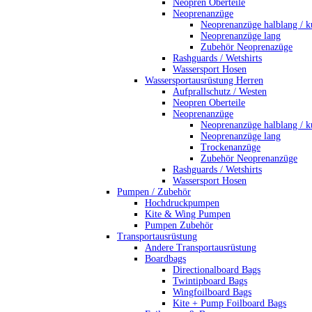
Neopren Oberteile
Neoprenanzüge
Neoprenanzüge halblang / k
Neoprenanzüge lang
Zubehör Neoprenazüge
Rashguards / Wetshirts
Wassersport Hosen
Wassersportausrüstung Herren
Aufprallschutz / Westen
Neopren Oberteile
Neoprenanzüge
Neoprenanzüge halblang / k
Neoprenanzüge lang
Trockenanzüge
Zubehör Neoprenanzüge
Rashguards / Wetshirts
Wassersport Hosen
Pumpen / Zubehör
Hochdruckpumpen
Kite & Wing Pumpen
Pumpen Zubehör
Transportausrüstung
Andere Transportausrüstung
Boardbags
Directionalboard Bags
Twintipboard Bags
Wingfoilboard Bags
Kite + Pump Foilboard Bags