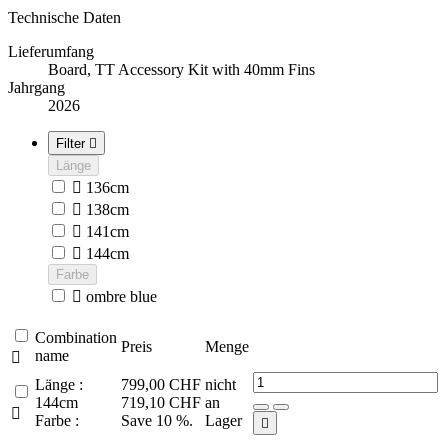
Technische Daten
Lieferumfang
Board, TT Accessory Kit with 40mm Fins
Jahrgang
2026
Filter

Länge

136cm

138cm

141cm

144cm
Farbe

ombre blue
Combination
Preis
Menge
name

Länge :
799,00 CHF
nicht
144cm
719,10 CHF
an

Farbe :
Save 10 %.
Lager
