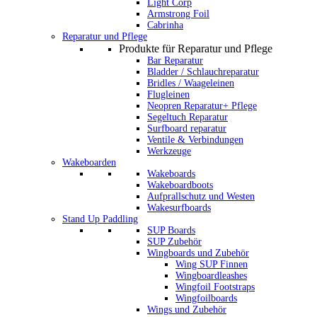
Light Corp
Armstrong Foil
Cabrinha
Reparatur und Pflege
Produkte für Reparatur und Pflege
Bar Reparatur
Bladder / Schlauchreparatur
Bridles / Waageleinen
Flugleinen
Neopren Reparatur+ Pflege
Segeltuch Reparatur
Surfboard reparatur
Ventile & Verbindungen
Werkzeuge
Wakeboarden
Wakeboards
Wakeboardboots
Aufprallschutz und Westen
Wakesurfboards
Stand Up Paddling
SUP Boards
SUP Zubehör
Wingboards und Zubehör
Wing SUP Finnen
Wingboardleashes
Wingfoil Footstraps
Wingfoilboards
Wings und Zubehör