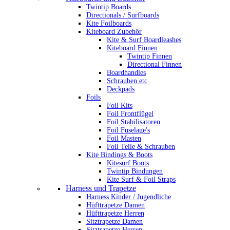
Twintip Boards
Directionals / Surfboards
Kite Foilboards
Kiteboard Zubehör
Kite & Surf Boardleashes
Kiteboard Finnen
Twintip Finnen
Directional Finnen
Boardhandles
Schrauben etc
Deckpads
Foils
Foil Kits
Foil Frontflügel
Foil Stabilisatoren
Foil Fuselage's
Foil Masten
Foil Teile & Schrauben
Kite Bindings & Boots
Kitesurf Boots
Twintip Bindungen
Kite Surf & Foil Straps
Harness und Trapetze
Harness Kinder / Jugendliche
Hüfttrapetze Damen
Hüfttrapetze Herren
Sitztrapetze Damen
Sitztrapetze Herren