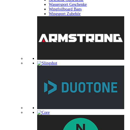
Wassersport Geschenke
Wingfoilboard Bags
Wingsport Zubehör