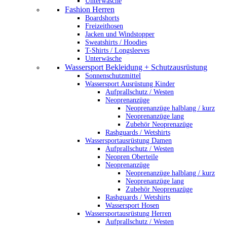
Unterwäsche
Fashion Herren
Boardshorts
Freizeithosen
Jacken und Windstopper
Sweatshirts / Hoodies
T-Shirts / Longsleeves
Unterwäsche
Wassersport Bekleidung + Schutzausrüstung
Sonnenschutzmittel
Wassersport Ausrüstung Kinder
Aufprallschutz / Westen
Neoprenanzüge
Neoprenanzüge halblang / kurz
Neoprenanzüge lang
Zubehör Neoprenazüge
Rashguards / Wetshirts
Wassersportausrüstung Damen
Aufprallschutz / Westen
Neopren Oberteile
Neoprenanzüge
Neoprenanzüge halblang / kurz
Neoprenanzüge lang
Zubehör Neoprenazüge
Rashguards / Wetshirts
Wassersport Hosen
Wassersportausrüstung Herren
Aufprallschutz / Westen