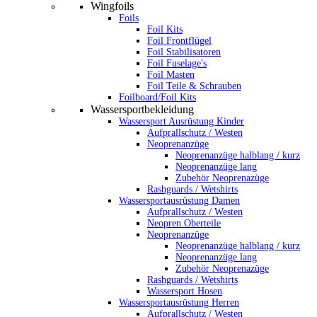
Wingfoils
Foils
Foil Kits
Foil Frontflügel
Foil Stabilisatoren
Foil Fuselage's
Foil Masten
Foil Teile & Schrauben
Foilboard/Foil Kits
Wassersportbekleidung
Wassersport Ausrüstung Kinder
Aufprallschutz / Westen
Neoprenanzüge
Neoprenanzüge halblang / kurz
Neoprenanzüge lang
Zubehör Neoprenazüge
Rashguards / Wetshirts
Wassersportausrüstung Damen
Aufprallschutz / Westen
Neopren Oberteile
Neoprenanzüge
Neoprenanzüge halblang / kurz
Neoprenanzüge lang
Zubehör Neoprenazüge
Rashguards / Wetshirts
Wassersport Hosen
Wassersportausrüstung Herren
Aufprallschutz / Westen