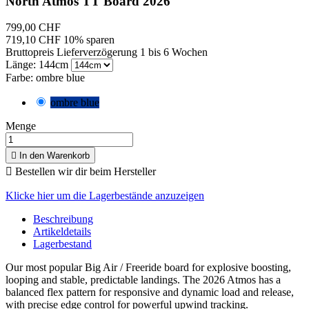
North Atmos TT Board 2026
799,00 CHF
719,10 CHF
10% sparen
Bruttopreis
Lieferverzögerung 1 bis 6 Wochen
Länge: 144cm
Farbe: ombre blue
ombre blue
Menge

In den Warenkorb

Bestellen wir dir beim Hersteller
Klicke hier um die Lagerbestände anzuzeigen
Beschreibung
Artikeldetails
Lagerbestand
Our most popular Big Air / Freeride board for explosive boosting,
looping and stable, predictable landings. The 2026 Atmos has a
balanced flex pattern for responsive and dynamic load and release,
with precise edge control for powerful upwind tracking.