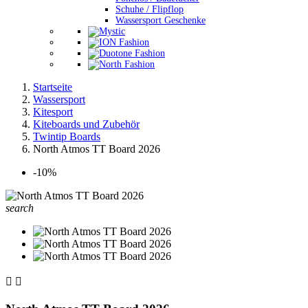
Schuhe / Flipflop
Wassersport Geschenke
Startseite
Wassersport
Kitesport
Kiteboards und Zubehör
Twintip Boards
North Atmos TT Board 2026
-10%
search

