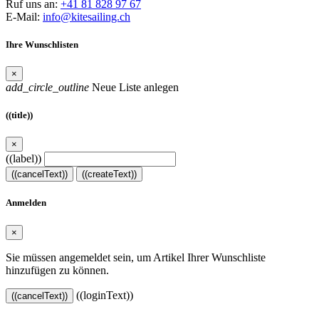
Ruf uns an:
+41 81 828 97 67
E-Mail:
info@kitesailing.ch
Ihre Wunschlisten
×
add_circle_outline
Neue Liste anlegen
((title))
×
((label))
((cancelText))
((createText))
Anmelden
×
Sie müssen angemeldet sein, um Artikel Ihrer Wunschliste
hinzufügen zu können.
((loginText))
((cancelText))