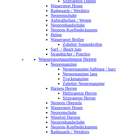
Sitztrapetze Damen
Wassersport Hosen
Rashguards / Wetshirts
Neoprenschuhe
Aufprallschutz / Westen
Neoprenhandschuhe
Neopren-Kopfbedeckungen
Helme
Wassersport Brillen
Zubehör Sonnenbrillen
Surf- / Beach hats
Strandtücher / Ponchos
Wassersportausrüstung Herren
Neoprenanzüge
Neoprenanzüge halblang / kurz
Neoprenanzüge lang
Trockenanzüge
Zubehör Neoprenanzüge
Harness Herren
Hüfttrapetze Herren
Sitztrapetze Herren
Neopren Oberteile
Wassersport Hosen
Neoprenschuhe
Wingfoil Harness
Neoprenhandschuhe
Neopren-Kopfbedeckungen
Rashguards / Wetshirts