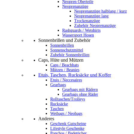
Neopren Oberteile
Neoprenanzüge
Neoprenanzüge halblang / kurz
Neoprenanzüge lang
Trockenanzüge
Zubehör Neoprenanzüge
Rashguards / Wetshirts
Wassersport Hosen
Sonnenbrillen und Zubehör
Sonnenbrillen
Sonnenschutzmittel
Zubehör Sonnenbrillen
Caps, Hüte und Mützen
Caps / Beachhats
Mützen / Beanies
Etuis, Taschen, Rucksäcke und Koffer
Etuis / Neccesaires
Gearbags
Gearbags mit Rädern
Gearbags ohne Räder
Rolltaschen/Trolleys
Rucksäcke
Taschen
Wetbags / Neobags
Anderes
Geschenk Gutscheine
Lifestyle Geschenke
Ponchos / Badetücher