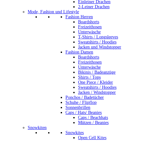
Einleiner Drachen
2-Leiner Drachen
Mode, Fashion und Lifestyle
Fashion Herren
Boardshorts
Freizeithosen
Unterwäsche
T-Shirts / Longsleeves
Sweatshirts / Hoodies
Jacken und Windstopper
Fashion Damen
Boardshorts
Freizeithosen
Unterwäsche
Bikinis / Badeanzüge
Shirts / Tops
One Piece / Kleider
Sweatshirts / Hoodies
Jacken / Windstopper
Ponchos / Badetücher
Schuhe / Flipflop
Sonnenbrillen
Caps / Hats/ Beanies
Caps / Beachhats
Mützen / Beanies
Snowkiten
Snowkites
Open Cell Kites