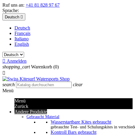
Ruf uns an:
+41 81 828 97 67
Sprache:
Deutsch

Deutsch
Français
Italiano
English

Anmelden
shopping_cart
Warenkorb
(0)

search
clear
Menü
Menü
Zurück
Andere Produkte
Gebraucht Material
Wasserstartbare Kites gebraucht
gebrauchte Test- und Schulungskites in verschied
Kontroll Bars gebraucht