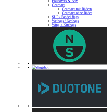
Foilcovers & Bags
Gearbags
Gearbags mit Rädern
Gearbags ohne Räder
SUP / Paddel Bags
Wetbags / Neobags
Wing + Kitebags