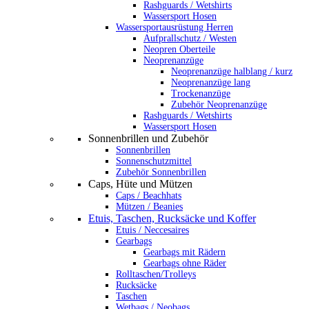
Rashguards / Wetshirts
Wassersport Hosen
Wassersportausrüstung Herren
Aufprallschutz / Westen
Neopren Oberteile
Neoprenanzüge
Neoprenanzüge halblang / kurz
Neoprenanzüge lang
Trockenanzüge
Zubehör Neoprenanzüge
Rashguards / Wetshirts
Wassersport Hosen
Sonnenbrillen und Zubehör
Sonnenbrillen
Sonnenschutzmittel
Zubehör Sonnenbrillen
Caps, Hüte und Mützen
Caps / Beachhats
Mützen / Beanies
Etuis, Taschen, Rucksäcke und Koffer
Etuis / Neccesaires
Gearbags
Gearbags mit Rädern
Gearbags ohne Räder
Rolltaschen/Trolleys
Rucksäcke
Taschen
Wetbags / Neobags