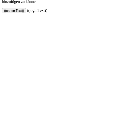
hinzufügen zu können.
((loginText))
((cancelText))