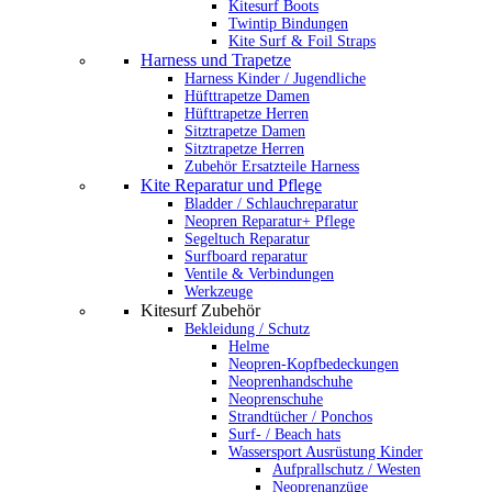
Kitesurf Boots
Twintip Bindungen
Kite Surf & Foil Straps
Harness und Trapetze
Harness Kinder / Jugendliche
Hüfttrapetze Damen
Hüfttrapetze Herren
Sitztrapetze Damen
Sitztrapetze Herren
Zubehör Ersatzteile Harness
Kite Reparatur und Pflege
Bladder / Schlauchreparatur
Neopren Reparatur+ Pflege
Segeltuch Reparatur
Surfboard reparatur
Ventile & Verbindungen
Werkzeuge
Kitesurf Zubehör
Bekleidung / Schutz
Helme
Neopren-Kopfbedeckungen
Neoprenhandschuhe
Neoprenschuhe
Strandtücher / Ponchos
Surf- / Beach hats
Wassersport Ausrüstung Kinder
Aufprallschutz / Westen
Neoprenanzüge