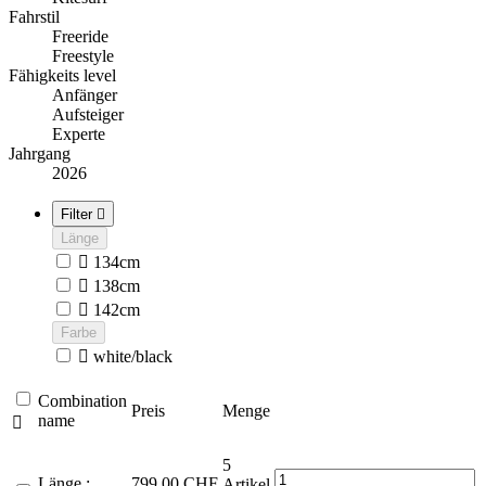
Fahrstil
Freeride
Freestyle
Fähigkeits level
Anfänger
Aufsteiger
Experte
Jahrgang
2026
Filter

Länge

134cm

138cm

142cm
Farbe

white/black
Combination
Preis
Menge
name

5
Länge :
799,00 CHF
Artikel