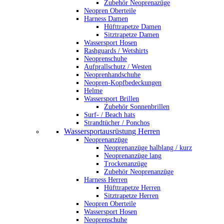
Zubehör Neoprenazüge
Neopren Oberteile
Harness Damen
Hüfttrapetze Damen
Sitztrapetze Damen
Wassersport Hosen
Rashguards / Wetshirts
Neoprenschuhe
Aufprallschutz / Westen
Neoprenhandschuhe
Neopren-Kopfbedeckungen
Helme
Wassersport Brillen
Zubehör Sonnenbrillen
Surf- / Beach hats
Strandtücher / Ponchos
Wassersportausrüstung Herren
Neoprenanzüge
Neoprenanzüge halblang / kurz
Neoprenanzüge lang
Trockenanzüge
Zubehör Neoprenanzüge
Harness Herren
Hüfttrapetze Herren
Sitztrapetze Herren
Neopren Oberteile
Wassersport Hosen
Neoprenschuhe