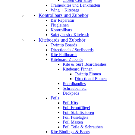
Closed Cell Kites
Trainerkites und Lenkmatten
Wing + Kitebags
Kontrollbars und Zubehör
Bar Reparatur
Flugleinen
Kontrollbars
Safetyleash / Kiteleash
Kiteboards und Zubehör
Twintip Boards
Directionals / Surfboards
Kite Foilboards
Kiteboard Zubehör
Kite & Surf Boardleashes
Kiteboard Finnen
Twintip Finnen
Directional Finnen
Boardhandles
Schrauben etc
Deckpads
Foils
Foil Kits
Foil Frontflügel
Foil Stabilisatoren
Foil Fuselage's
Foil Masten
Foil Teile & Schrauben
Kite Bindings & Boots