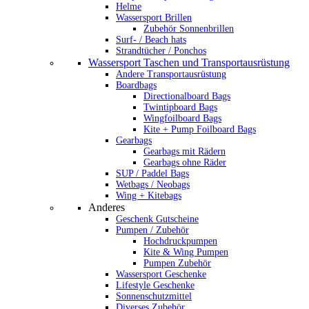
Helme
Wassersport Brillen
Zubehör Sonnenbrillen
Surf- / Beach hats
Strandtücher / Ponchos
Wassersport Taschen und Transportausrüstung
Andere Transportausrüstung
Boardbags
Directionalboard Bags
Twintipboard Bags
Wingfoilboard Bags
Kite + Pump Foilboard Bags
Gearbags
Gearbags mit Rädern
Gearbags ohne Räder
SUP / Paddel Bags
Wetbags / Neobags
Wing + Kitebags
Anderes
Geschenk Gutscheine
Pumpen / Zubehör
Hochdruckpumpen
Kite & Wing Pumpen
Pumpen Zubehör
Wassersport Geschenke
Lifestyle Geschenke
Sonnenschutzmittel
Diverses Zubehör