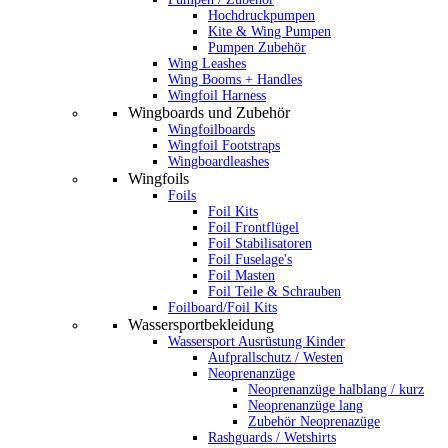
Hochdruckpumpen
Kite & Wing Pumpen
Pumpen Zubehör
Wing Leashes
Wing Booms + Handles
Wingfoil Harness
Wingboards und Zubehör
Wingfoilboards
Wingfoil Footstraps
Wingboardleashes
Wingfoils
Foils
Foil Kits
Foil Frontflügel
Foil Stabilisatoren
Foil Fuselage's
Foil Masten
Foil Teile & Schrauben
Foilboard/Foil Kits
Wassersportbekleidung
Wassersport Ausrüstung Kinder
Aufprallschutz / Westen
Neoprenanzüge
Neoprenanzüge halblang / kurz
Neoprenanzüge lang
Zubehör Neoprenazüge
Rashguards / Wetshirts