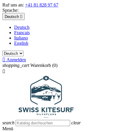
Ruf uns an:
+41 81 828 97 67
Sprache:
Deutsch

Deutsch
Français
Italiano
English

Anmelden
shopping_cart
Warenkorb
(0)

search
clear
Menü