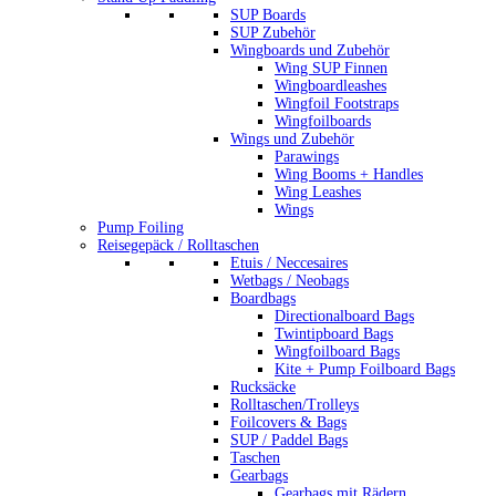
SUP Boards
SUP Zubehör
Wingboards und Zubehör
Wing SUP Finnen
Wingboardleashes
Wingfoil Footstraps
Wingfoilboards
Wings und Zubehör
Parawings
Wing Booms + Handles
Wing Leashes
Wings
Pump Foiling
Reisegepäck / Rolltaschen
Etuis / Neccesaires
Wetbags / Neobags
Boardbags
Directionalboard Bags
Twintipboard Bags
Wingfoilboard Bags
Kite + Pump Foilboard Bags
Rucksäcke
Rolltaschen/Trolleys
Foilcovers & Bags
SUP / Paddel Bags
Taschen
Gearbags
Gearbags mit Rädern