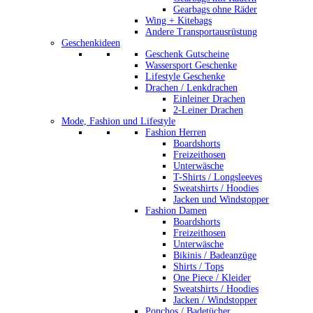
Gearbags ohne Räder
Wing + Kitebags
Andere Transportausrüstung
Geschenkideen
Geschenk Gutscheine
Wassersport Geschenke
Lifestyle Geschenke
Drachen / Lenkdrachen
Einleiner Drachen
2-Leiner Drachen
Mode, Fashion und Lifestyle
Fashion Herren
Boardshorts
Freizeithosen
Unterwäsche
T-Shirts / Longsleeves
Sweatshirts / Hoodies
Jacken und Windstopper
Fashion Damen
Boardshorts
Freizeithosen
Unterwäsche
Bikinis / Badeanzüge
Shirts / Tops
One Piece / Kleider
Sweatshirts / Hoodies
Jacken / Windstopper
Ponchos / Badetücher