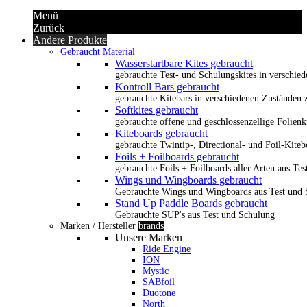
Menü
Zurück
Andere Produkte
Gebraucht Material
Wasserstartbare Kites gebraucht
gebrauchte Test- und Schulungskites in verschied
Kontroll Bars gebraucht
gebrauchte Kitebars in verschiedenen Zuständen z
Softkites gebraucht
gebrauchte offene und geschlossenzellige Folienk
Kiteboards gebraucht
gebrauchte Twintip-, Directional- und Foil-Kiteb
Foils + Foilboards gebraucht
gebrauchte Foils + Foilboards aller Arten aus Te
Wings und Wingboards gebraucht
Gebrauchte Wings und Wingboards aus Test und
Stand Up Paddle Boards gebraucht
Gebrauchte SUP's aus Test und Schulung
Marken / Hersteller
brands
Unsere Marken
Ride Engine
ION
Mystic
SABfoil
Duotone
North