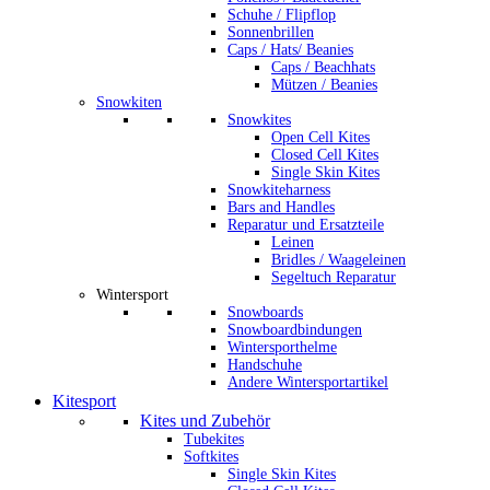
Schuhe / Flipflop
Sonnenbrillen
Caps / Hats/ Beanies
Caps / Beachhats
Mützen / Beanies
Snowkiten
Snowkites
Open Cell Kites
Closed Cell Kites
Single Skin Kites
Snowkiteharness
Bars and Handles
Reparatur und Ersatzteile
Leinen
Bridles / Waageleinen
Segeltuch Reparatur
Wintersport
Snowboards
Snowboardbindungen
Wintersporthelme
Handschuhe
Andere Wintersportartikel
Kitesport
Kites und Zubehör
Tubekites
Softkites
Single Skin Kites