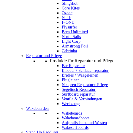
Slingshot
Core Kites
Ozone
Naish
F-ONE
Flysurfer
Bern Unlimited
North Sails
Light Corp
Armstrong Foil
Cabrinha
Reparatur und Pflege
Produkte für Reparatur und Pflege
Bar Reparatur
Bladder / Schlauchreparatur
Bridles / Waageleinen
Flugleinen
Neopren Reparatur+ Pflege
Segeltuch Reparatur
Surfboard reparatur
Ventile & Verbindungen
Werkzeuge
Wakeboarden
Wakeboards
Wakeboardboots
Aufprallschutz und Westen
Wakesurfboards
Stand Up Paddling