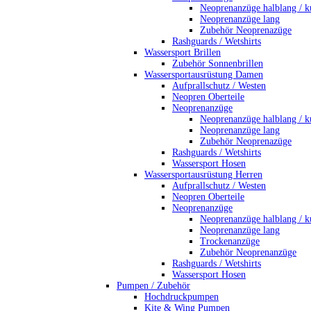
Neoprenanzüge halblang / k
Neoprenanzüge lang
Zubehör Neoprenazüge
Rashguards / Wetshirts
Wassersport Brillen
Zubehör Sonnenbrillen
Wassersportausrüstung Damen
Aufprallschutz / Westen
Neopren Oberteile
Neoprenanzüge
Neoprenanzüge halblang / k
Neoprenanzüge lang
Zubehör Neoprenazüge
Rashguards / Wetshirts
Wassersport Hosen
Wassersportausrüstung Herren
Aufprallschutz / Westen
Neopren Oberteile
Neoprenanzüge
Neoprenanzüge halblang / k
Neoprenanzüge lang
Trockenanzüge
Zubehör Neoprenanzüge
Rashguards / Wetshirts
Wassersport Hosen
Pumpen / Zubehör
Hochdruckpumpen
Kite & Wing Pumpen