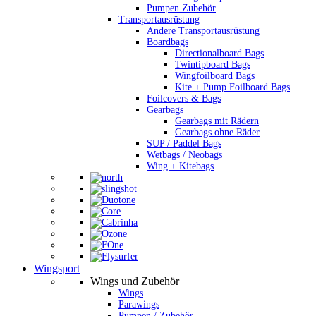
Pumpen Zubehör
Transportausrüstung
Andere Transportausrüstung
Boardbags
Directionalboard Bags
Twintipboard Bags
Wingfoilboard Bags
Kite + Pump Foilboard Bags
Foilcovers & Bags
Gearbags
Gearbags mit Rädern
Gearbags ohne Räder
SUP / Paddel Bags
Wetbags / Neobags
Wing + Kitebags
Wingsport
Wings und Zubehör
Wings
Parawings
Pumpen / Zubehör