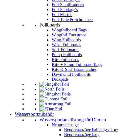
Foil Stabilisatoren
Foil Fuselage's
Foil Masten
Foil Teile & Schrauben
Foilboards
Wingfoilboard Bags
Wingfoil Footstraps
Wing Foilboards
Wake Foilboards
Surf Foilboards
Pump Foilboards
Kite Foilboards
Kite + Pump Foilboard Bags
Kite & Surf Boardleashes
Downwind Foilboards
Deckpads
Wassersportzubehör
Wassersportausrüstung für Damen
Neoprenanzüge
Neoprenanzüge halblang / kurz
Neoprenanzüge lang