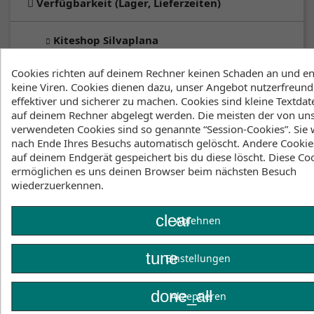
Verfügbarkeit (Lager, Lieferzeiten)
Kiteshop Silvaplana
an Lager
:
1-3 Werktage
Cookies richten auf deinem Rechner keinen Schaden an und en
keine Viren. Cookies dienen dazu, unser Angebot nutzerfreundl
effektiver und sicherer zu machen. Cookies sind kleine Textdate
Klicke hier um die Lagerbestände anzuzeigen
auf deinem Rechner abgelegt werden. Die meisten der von un
verwendeten Cookies sind so genannte “Session-Cookies”. Sie
nach Ende Ihres Besuchs automatisch gelöscht. Andere Cookie
auf deinem Endgerät gespeichert bis du diese löscht. Diese Co
Beschreibung
Artikeldetails
ermöglichen es uns deinen Browser beim nächsten Besuch
Lagerbestand
wiederzuerkennen.
clear
Ablehnen
tune
Einstellungen
done_all
Akzeptieren
Facebook
YouTube