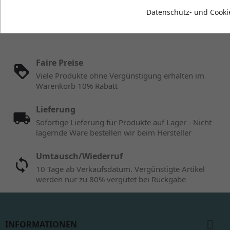
Datenschutz- und Cookie
Instagram
Faire Preise
Viele Produkte ohne Vergünstigung erhalten im
Warenkorb 10% Rabatt
Lieferung
Sofortige Lieferung für Produkte auf Lager - Nicht
lagernde Ware bestellen wir beim Hersteller
Umtausch/Wiederruf
10 Tage ab Verkaufsdatum. Vergünstigte Artikel
werden nur zu 80% vergütet bei Rückgabe

INFORMATIONEN