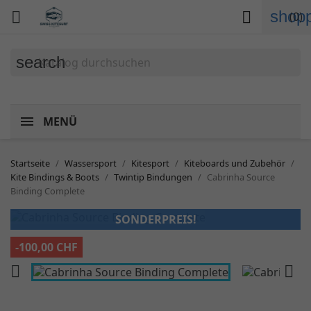
shopp


(0)
search
MENÜ
Startseite
Wassersport
Kitesport
Kiteboards und Zubehör
Kite Bindings & Boots
Twintip Bindungen
Cabrinha Source
Binding Complete
SONDERPREIS!
-100,00 CHF

