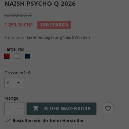
NAISH PSYCHO Q 2026
1.399,00 CHF
1.259,10 CHF
10% SPAREN
Bruttopreis
Lieferverzögerung 1 bis 6 Wochen
Farbe: red
white
navy/blue
red
Grösse m2: 6
Menge

favorite_border
IN DEN WARENKORB

Bestellen wir dir beim Hersteller