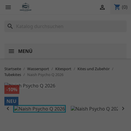
shopping_cart


(0)
search
MENÜ
Startseite
Wassersport
Kitesport
Kites und Zubehör
Tubekites
Naish Psycho Q 2026
-10%
NEU

