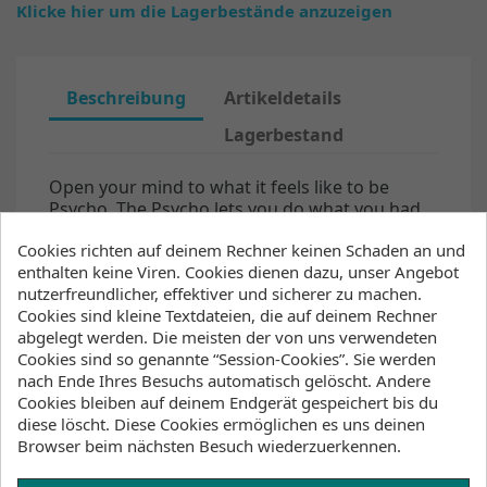
Klicke hier um die Lagerbestände anzuzeigen
Beschreibung
Artikeldetails
Lagerbestand
Open your mind to what it feels like to be
Psycho. The Psycho lets you do what you had
never imagined due to the confidence and
Cookies richten auf deinem Rechner keinen Schaden an und
trust it instills in your riding. Not everyone has
enthalten keine Viren. Cookies dienen dazu, unser Angebot
to be crazy to do what the pros do, and the
nutzerfreundlicher, effektiver und sicherer zu machen.
Psycho will take you there faster than you
Cookies sind kleine Textdateien, die auf deinem Rechner
could ever believe possible. The Psycho has a
abgelegt werden. Die meisten der von uns verwendeten
pretty clear use case. It is built for riders who
Cookies sind so genannte “Session-Cookies”. Sie werden
want to go bigger than ever before and feel
nach Ende Ihres Besuchs automatisch gelöscht. Andere
comfortable in their progression. Stay in the
Cookies bleiben auf deinem Endgerät gespeichert bis du
air longer and comfortably hold down more
diese löscht. Diese Cookies ermöglichen es uns deinen
power. The kite drives upward fast, but it is
Browser beim nächsten Besuch wiederzuerkennen.
balanced well so that it is not twitchy, and does
not need to be constantly piloted to perfection