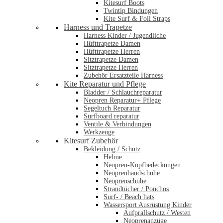
Kitesurf Boots
Twintip Bindungen
Kite Surf & Foil Straps
Harness und Trapetze
Harness Kinder / Jugendliche
Hüfttrapetze Damen
Hüfttrapetze Herren
Sitztrapetze Damen
Sitztrapetze Herren
Zubehör Ersatzteile Harness
Kite Reparatur und Pflege
Bladder / Schlauchreparatur
Neopren Reparatur+ Pflege
Segeltuch Reparatur
Surfboard reparatur
Ventile & Verbindungen
Werkzeuge
Kitesurf Zubehör
Bekleidung / Schutz
Helme
Neopren-Kopfbedeckungen
Neoprenhandschuhe
Neoprenschuhe
Strandtücher / Ponchos
Surf- / Beach hats
Wassersport Ausrüstung Kinder
Aufprallschutz / Westen
Neoprenanzüge