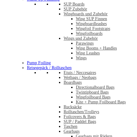
SUP Boards
SUP Zubehör
Wingboards und Zubehör
Wing SUP Finnen
Wingboardleashes
Wingfoil Footstraps
Wingfoilboards
Wings und Zubehör
Parawings
Wing Booms + Handles
Wing Leashes
Wings
Pump Foiling
Reisegepäck / Rolltaschen
Etuis / Neccesaires
Wetbags / Neobags
Boardbags
Directionalboard Bags
Twintipboard Bags
Wingfoilboard Bags
Kite + Pump Foilboard Bags
Rucksäcke
Rolltaschen/Trolleys
Foilcovers & Bags
SUP / Paddel Bags
Taschen
Gearbags
Gearbags mit Rädern