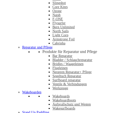
Slingshot
Core Kites
Ozone
Naish
F-ONE
Flysurfer
Bern Unlimited
North Sails
Light Corp
Armstrong Foil
Cabrinha
Reparatur und Pflege
Produkte für Reparatur und Pflege
Bar Reparatur
Bladder / Schlauchreparatur
Bridles / Waageleinen
Flugleinen
Neopren Reparatur+ Pflege
Segeltuch Reparatur
Surfboard reparatur
Ventile & Verbindungen
Werkzeuge
Wakeboarden
Wakeboards
Wakeboardboots
Aufprallschutz und Westen
Wakesurfboards
Stand Up Paddling