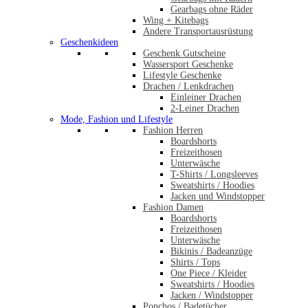
Gearbags ohne Räder
Wing + Kitebags
Andere Transportausrüstung
Geschenkideen
Geschenk Gutscheine
Wassersport Geschenke
Lifestyle Geschenke
Drachen / Lenkdrachen
Einleiner Drachen
2-Leiner Drachen
Mode, Fashion und Lifestyle
Fashion Herren
Boardshorts
Freizeithosen
Unterwäsche
T-Shirts / Longsleeves
Sweatshirts / Hoodies
Jacken und Windstopper
Fashion Damen
Boardshorts
Freizeithosen
Unterwäsche
Bikinis / Badeanzüge
Shirts / Tops
One Piece / Kleider
Sweatshirts / Hoodies
Jacken / Windstopper
Ponchos / Badetücher