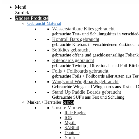
Menü
Zurück
Andere Produkte
Gebraucht Material
Wasserstartbare Kites gebraucht
gebrauchte Test- und Schulungskites in verschied
Kontroll Bars gebraucht
gebrauchte Kitebars in verschiedenen Zuständen z
Softkites gebraucht
gebrauchte offene und geschlossenzellige Folienk
Kiteboards gebraucht
gebrauchte Twintip-, Directional- und Foil-Kiteb
Foils + Foilboards gebraucht
gebrauchte Foils + Foilboards aller Arten aus Te
Wings und Wingboards gebraucht
Gebrauchte Wings und Wingboards aus Test und
Stand Up Paddle Boards gebraucht
Gebrauchte SUP's aus Test und Schulung
Marken / Hersteller
brands
Unsere Marken
Ride Engine
ION
Mystic
SABfoil
Duotone
North