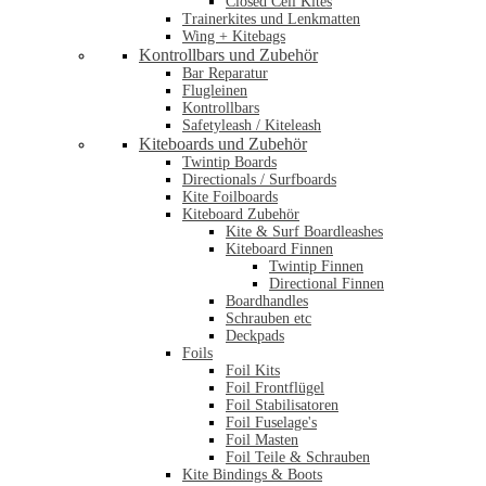
Closed Cell Kites
Trainerkites und Lenkmatten
Wing + Kitebags
Kontrollbars und Zubehör
Bar Reparatur
Flugleinen
Kontrollbars
Safetyleash / Kiteleash
Kiteboards und Zubehör
Twintip Boards
Directionals / Surfboards
Kite Foilboards
Kiteboard Zubehör
Kite & Surf Boardleashes
Kiteboard Finnen
Twintip Finnen
Directional Finnen
Boardhandles
Schrauben etc
Deckpads
Foils
Foil Kits
Foil Frontflügel
Foil Stabilisatoren
Foil Fuselage's
Foil Masten
Foil Teile & Schrauben
Kite Bindings & Boots