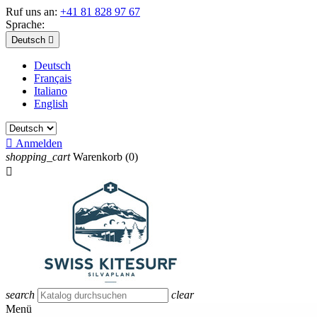
Ruf uns an:
+41 81 828 97 67
Sprache:
Deutsch

Deutsch
Français
Italiano
English

Anmelden
shopping_cart
Warenkorb
(0)

search
clear
Menü