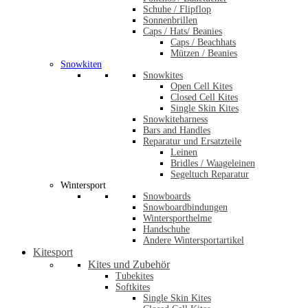
Schuhe / Flipflop
Sonnenbrillen
Caps / Hats/ Beanies
Caps / Beachhats
Mützen / Beanies
Snowkiten
Snowkites
Open Cell Kites
Closed Cell Kites
Single Skin Kites
Snowkiteharness
Bars and Handles
Reparatur und Ersatzteile
Leinen
Bridles / Waageleinen
Segeltuch Reparatur
Wintersport
Snowboards
Snowboardbindungen
Wintersporthelme
Handschuhe
Andere Wintersportartikel
Kitesport
Kites und Zubehör
Tubekites
Softkites
Single Skin Kites