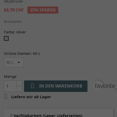
98,00 CHF
63,70 CHF
35% SPAREN
Bruttopreis
Farbe: silver
silver
Grösse Damen: 40 L
Menge

favorit
IN DEN WARENKORB

Liefern wir ab Lager
Verfügbarkeit (Lager, Lieferzeiten)