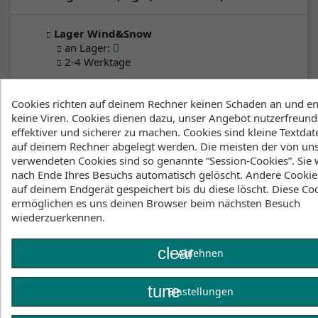
Lager Wind&Snow
an Lager
:
2-4 Werktage
Klicke hier um die Lagerbestände anzuzeigen
Cookies richten auf deinem Rechner keinen Schaden an und en
keine Viren. Cookies dienen dazu, unser Angebot nutzerfreundl
effektiver und sicherer zu machen. Cookies sind kleine Textdate
auf deinem Rechner abgelegt werden. Die meisten der von un
Beschreibung
Artikeldetails
verwendeten Cookies sind so genannte “Session-Cookies”. Sie
nach Ende Ihres Besuchs automatisch gelöscht. Andere Cookie
Lagerbestand
auf deinem Endgerät gespeichert bis du diese löscht. Diese Co
ermöglichen es uns deinen Browser beim nächsten Besuch
Ideal to wear when the temperature drops at the
wiederzuerkennen.
beach or when the sun hits the horizon. Small
pocket logo on front for a cool branded touch.
clear
Ablehnen
Regular fit.
tune
Einstellungen