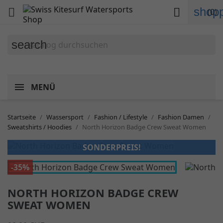
shopp


(0)
search
MENÜ
Startseite
Wassersport
Fashion / Lifestyle
Fashion Damen
Sweatshirts / Hoodies
North Horizon Badge Crew Sweat Women
SONDERPREIS!
-35%
NORTH HORIZON BADGE CREW
SWEAT WOMEN