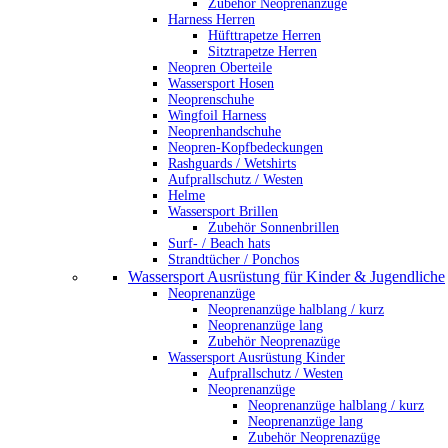
Zubehör Neoprenanzüge
Harness Herren
Hüfttrapetze Herren
Sitztrapetze Herren
Neopren Oberteile
Wassersport Hosen
Neoprenschuhe
Wingfoil Harness
Neoprenhandschuhe
Neopren-Kopfbedeckungen
Rashguards / Wetshirts
Aufprallschutz / Westen
Helme
Wassersport Brillen
Zubehör Sonnenbrillen
Surf- / Beach hats
Strandtücher / Ponchos
Wassersport Ausrüstung für Kinder & Jugendliche
Neoprenanzüge
Neoprenanzüge halblang / kurz
Neoprenanzüge lang
Zubehör Neoprenazüge
Wassersport Ausrüstung Kinder
Aufprallschutz / Westen
Neoprenanzüge
Neoprenanzüge halblang / kurz
Neoprenanzüge lang
Zubehör Neoprenazüge