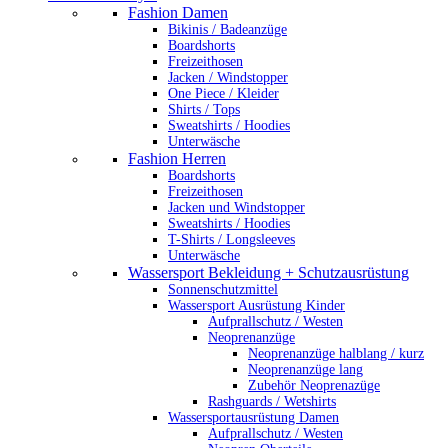
Fashion Damen
Bikinis / Badeanzüge
Boardshorts
Freizeithosen
Jacken / Windstopper
One Piece / Kleider
Shirts / Tops
Sweatshirts / Hoodies
Unterwäsche
Fashion Herren
Boardshorts
Freizeithosen
Jacken und Windstopper
Sweatshirts / Hoodies
T-Shirts / Longsleeves
Unterwäsche
Wassersport Bekleidung + Schutzausrüstung
Sonnenschutzmittel
Wassersport Ausrüstung Kinder
Aufprallschutz / Westen
Neoprenanzüge
Neoprenanzüge halblang / kurz
Neoprenanzüge lang
Zubehör Neoprenazüge
Rashguards / Wetshirts
Wassersportausrüstung Damen
Aufprallschutz / Westen