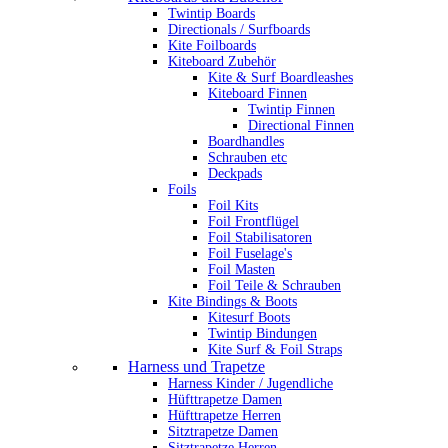
Twintip Boards
Directionals / Surfboards
Kite Foilboards
Kiteboard Zubehör
Kite & Surf Boardleashes
Kiteboard Finnen
Twintip Finnen
Directional Finnen
Boardhandles
Schrauben etc
Deckpads
Foils
Foil Kits
Foil Frontflügel
Foil Stabilisatoren
Foil Fuselage's
Foil Masten
Foil Teile & Schrauben
Kite Bindings & Boots
Kitesurf Boots
Twintip Bindungen
Kite Surf & Foil Straps
Harness und Trapetze
Harness Kinder / Jugendliche
Hüfttrapetze Damen
Hüfttrapetze Herren
Sitztrapetze Damen
Sitztrapetze Herren