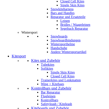
Closed Cell Kites
Single Skin Kites
Snowkiteharness
Bars and Handles
Reparatur und Ersatzteile
Leinen
Bridles / Waageleinen
Segeltuch Reparatur
Wintersport
Snowboards
Snowboardbindungen
Wintersporthelme
Handschuhe
Andere Wintersportartikel
Kitesport
Kites und Zubehör
Tubekites
Softkites
Single Skin Kites
Closed Cell Kites
Trainerkites und Lenkmatten
Wing + Kitebags
Kontrollbars und Zubehör
Bar Reparatur
Flugleinen
Kontrollbars
Safetyleash / Kiteleash
Kiteboards und Zubehör