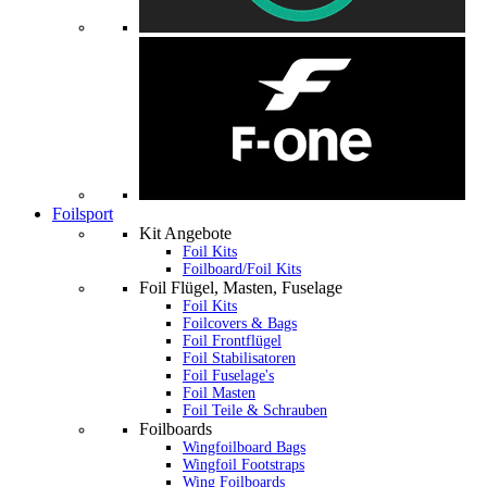
Foilsport
Kit Angebote
Foil Kits
Foilboard/Foil Kits
Foil Flügel, Masten, Fuselage
Foil Kits
Foilcovers & Bags
Foil Frontflügel
Foil Stabilisatoren
Foil Fuselage's
Foil Masten
Foil Teile & Schrauben
Foilboards
Wingfoilboard Bags
Wingfoil Footstraps
Wing Foilboards