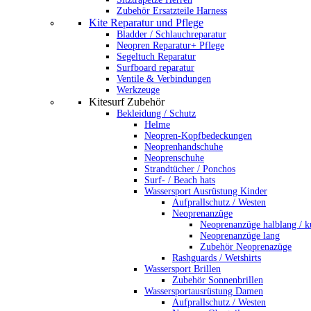
Zubehör Ersatzteile Harness
Kite Reparatur und Pflege
Bladder / Schlauchreparatur
Neopren Reparatur+ Pflege
Segeltuch Reparatur
Surfboard reparatur
Ventile & Verbindungen
Werkzeuge
Kitesurf Zubehör
Bekleidung / Schutz
Helme
Neopren-Kopfbedeckungen
Neoprenhandschuhe
Neoprenschuhe
Strandtücher / Ponchos
Surf- / Beach hats
Wassersport Ausrüstung Kinder
Aufprallschutz / Westen
Neoprenanzüge
Neoprenanzüge halblang / k
Neoprenanzüge lang
Zubehör Neoprenazüge
Rashguards / Wetshirts
Wassersport Brillen
Zubehör Sonnenbrillen
Wassersportausrüstung Damen
Aufprallschutz / Westen