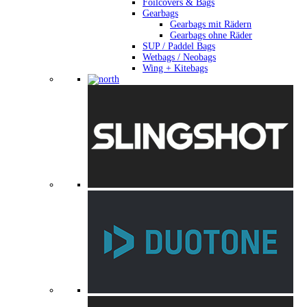
Foilcovers & Bags
Gearbags
Gearbags mit Rädern
Gearbags ohne Räder
SUP / Paddel Bags
Wetbags / Neobags
Wing + Kitebags