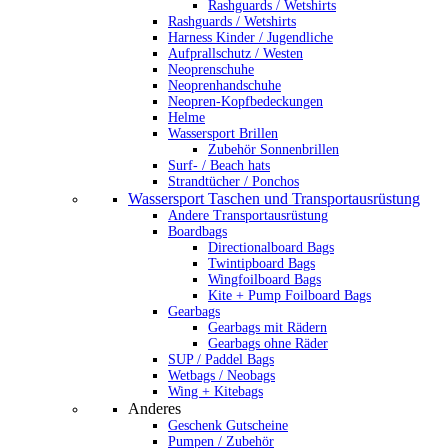
Rashguards / Wetshirts
Rashguards / Wetshirts
Harness Kinder / Jugendliche
Aufprallschutz / Westen
Neoprenschuhe
Neoprenhandschuhe
Neopren-Kopfbedeckungen
Helme
Wassersport Brillen
Zubehör Sonnenbrillen
Surf- / Beach hats
Strandtücher / Ponchos
Wassersport Taschen und Transportausrüstung
Andere Transportausrüstung
Boardbags
Directionalboard Bags
Twintipboard Bags
Wingfoilboard Bags
Kite + Pump Foilboard Bags
Gearbags
Gearbags mit Rädern
Gearbags ohne Räder
SUP / Paddel Bags
Wetbags / Neobags
Wing + Kitebags
Anderes
Geschenk Gutscheine
Pumpen / Zubehör