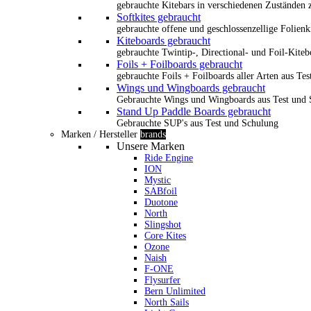
gebrauchte Kitebars in verschiedenen Zuständen z
Softkites gebraucht
gebrauchte offene und geschlossenzellige Folienk
Kiteboards gebraucht
gebrauchte Twintip-, Directional- und Foil-Kiteb
Foils + Foilboards gebraucht
gebrauchte Foils + Foilboards aller Arten aus Te
Wings und Wingboards gebraucht
Gebrauchte Wings und Wingboards aus Test und
Stand Up Paddle Boards gebraucht
Gebrauchte SUP's aus Test und Schulung
Marken / Hersteller
brands
Unsere Marken
Ride Engine
ION
Mystic
SABfoil
Duotone
North
Slingshot
Core Kites
Ozone
Naish
F-ONE
Flysurfer
Bern Unlimited
North Sails