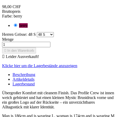
98,00 CHF
Bruttopreis
Farbe: berry
berry
Herren Grösse: 48 S
Menge

In den Warenkorb

Leider Ausverkauft!
Klicke hier um die Lagerbestände anzuzeigen
Beschreibung
Artikeldetails
Lagerbestand
Übergroßer Komfort mit cleanem Finish. Das Profile Crew ist innen
weich gebürstet und hat einen kleinen Mystic Brustdruck vorne und
ein großes Logo auf der Rückseite – ein unverzichtbares
Alltagsstück mit klarer Identität.
Man is 186cm and is wearing L, woman is 174cm and is wearing M