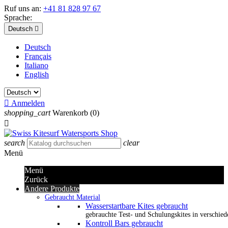
Ruf uns an:
+41 81 828 97 67
Sprache:
Deutsch

Deutsch
Français
Italiano
English

Anmelden
shopping_cart
Warenkorb
(0)

search
clear
Menü
Menü
Zurück
Andere Produkte
Gebraucht Material
Wasserstartbare Kites gebraucht
gebrauchte Test- und Schulungskites in verschied
Kontroll Bars gebraucht