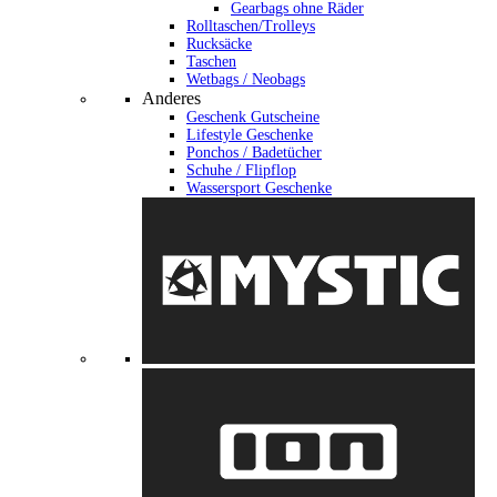
Gearbags ohne Räder
Rolltaschen/Trolleys
Rucksäcke
Taschen
Wetbags / Neobags
Anderes
Geschenk Gutscheine
Lifestyle Geschenke
Ponchos / Badetücher
Schuhe / Flipflop
Wassersport Geschenke