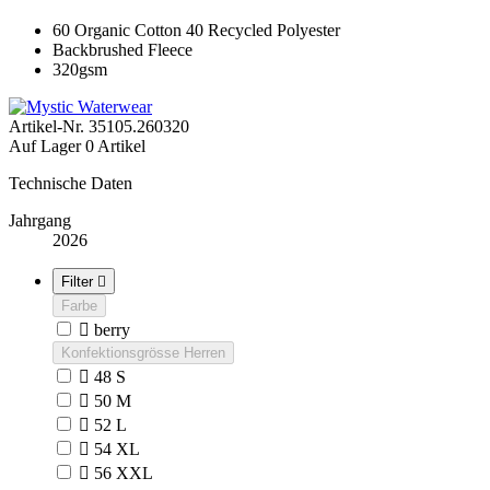
60 Organic Cotton 40 Recycled Polyester
Backbrushed Fleece
320gsm
Artikel-Nr.
35105.260320
Auf Lager
0 Artikel
Technische Daten
Jahrgang
2026
Filter

Farbe

berry
Konfektionsgrösse Herren

48 S

50 M

52 L

54 XL

56 XXL