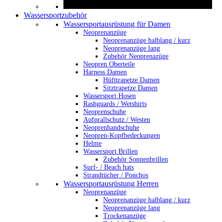
Wassersportzubehör
Wassersportausrüstung für Damen
Neoprenanzüge
Neoprenanzüge halblang / kurz
Neoprenanzüge lang
Zubehör Neoprenazüge
Neopren Oberteile
Harness Damen
Hüfttrapetze Damen
Sitztrapetze Damen
Wassersport Hosen
Rashguards / Wetshirts
Neoprenschuhe
Aufprallschutz / Westen
Neoprenhandschuhe
Neopren-Kopfbedeckungen
Helme
Wassersport Brillen
Zubehör Sonnenbrillen
Surf- / Beach hats
Strandtücher / Ponchos
Wassersportausrüstung Herren
Neoprenanzüge
Neoprenanzüge halblang / kurz
Neoprenanzüge lang
Trockenanzüge