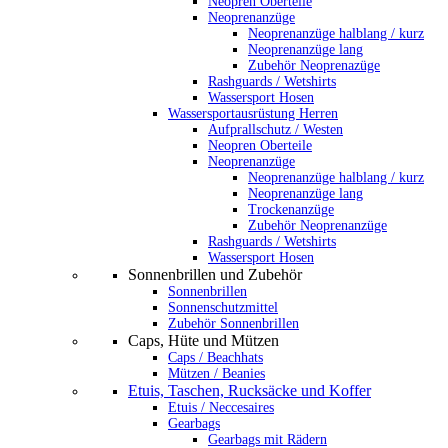
Neopren Oberteile
Neoprenanzüge
Neoprenanzüge halblang / kurz
Neoprenanzüge lang
Zubehör Neoprenazüge
Rashguards / Wetshirts
Wassersport Hosen
Wassersportausrüstung Herren
Aufprallschutz / Westen
Neopren Oberteile
Neoprenanzüge
Neoprenanzüge halblang / kurz
Neoprenanzüge lang
Trockenanzüge
Zubehör Neoprenanzüge
Rashguards / Wetshirts
Wassersport Hosen
Sonnenbrillen und Zubehör
Sonnenbrillen
Sonnenschutzmittel
Zubehör Sonnenbrillen
Caps, Hüte und Mützen
Caps / Beachhats
Mützen / Beanies
Etuis, Taschen, Rucksäcke und Koffer
Etuis / Neccesaires
Gearbags
Gearbags mit Rädern