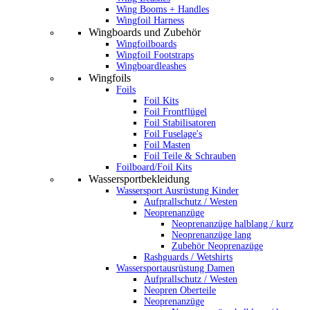
Wing Booms + Handles
Wingfoil Harness
Wingboards und Zubehör
Wingfoilboards
Wingfoil Footstraps
Wingboardleashes
Wingfoils
Foils
Foil Kits
Foil Frontflügel
Foil Stabilisatoren
Foil Fuselage's
Foil Masten
Foil Teile & Schrauben
Foilboard/Foil Kits
Wassersportbekleidung
Wassersport Ausrüstung Kinder
Aufprallschutz / Westen
Neoprenanzüge
Neoprenanzüge halblang / kurz
Neoprenanzüge lang
Zubehör Neoprenazüge
Rashguards / Wetshirts
Wassersportausrüstung Damen
Aufprallschutz / Westen
Neopren Oberteile
Neoprenanzüge