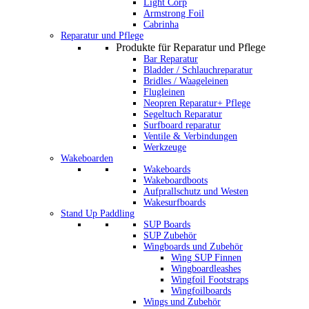
Light Corp
Armstrong Foil
Cabrinha
Reparatur und Pflege
Produkte für Reparatur und Pflege
Bar Reparatur
Bladder / Schlauchreparatur
Bridles / Waageleinen
Flugleinen
Neopren Reparatur+ Pflege
Segeltuch Reparatur
Surfboard reparatur
Ventile & Verbindungen
Werkzeuge
Wakeboarden
Wakeboards
Wakeboardboots
Aufprallschutz und Westen
Wakesurfboards
Stand Up Paddling
SUP Boards
SUP Zubehör
Wingboards und Zubehör
Wing SUP Finnen
Wingboardleashes
Wingfoil Footstraps
Wingfoilboards
Wings und Zubehör