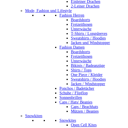
Einleiner Drachen
2-Leiner Drachen
Mode, Fashion und Lifestyle
Fashion Herren
Boardshorts
Freizeithosen
Unterwäsche
T-Shirts / Longsleeves
Sweatshirts / Hoodies
Jacken und Windstopper
Fashion Damen
Boardshorts
Freizeithosen
Unterwäsche
Bikinis / Badeanzüge
Shirts / Tops
One Piece / Kleider
Sweatshirts / Hoodies
Jacken / Windstopper
Ponchos / Badetücher
Schuhe / Flipflop
Sonnenbrillen
Caps / Hats/ Beanies
Caps / Beachhats
Mützen / Beanies
Snowkiten
Snowkites
Open Cell Kites