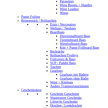
Parawings
Wing Booms + Handles
Wing Leashes
Wings
Pump Foiling
Reisegepäck / Rolltaschen
Etuis / Neccesaires
Wetbags / Neobags
Boardbags
Directionalboard Bags
Twintipboard Bags
Wingfoilboard Bags
Kite + Pump Foilboard Bags
Rucksäcke
Rolltaschen/Trolleys
Foilcovers & Bags
SUP / Paddel Bags
Taschen
Gearbags
Gearbags mit Rädern
Gearbags ohne Räder
Wing + Kitebags
Andere Transportausrüstung
Geschenkideen
Geschenk Gutscheine
Wassersport Geschenke
Lifestyle Geschenke
Drachen / Lenkdrachen