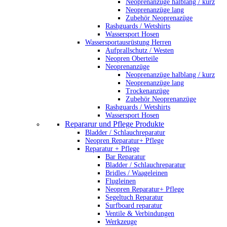
Neoprenanzüge halblang / kurz
Neoprenanzüge lang
Zubehör Neoprenazüge
Rashguards / Wetshirts
Wassersport Hosen
Wassersportausrüstung Herren
Aufprallschutz / Westen
Neopren Oberteile
Neoprenanzüge
Neoprenanzüge halblang / kurz
Neoprenanzüge lang
Trockenanzüge
Zubehör Neoprenanzüge
Rashguards / Wetshirts
Wassersport Hosen
Repararur und Pflege Produkte
Bladder / Schlauchreparatur
Neopren Reparatur+ Pflege
Reparatur + Pflege
Bar Reparatur
Bladder / Schlauchreparatur
Bridles / Waageleinen
Flugleinen
Neopren Reparatur+ Pflege
Segeltuch Reparatur
Surfboard reparatur
Ventile & Verbindungen
Werkzeuge