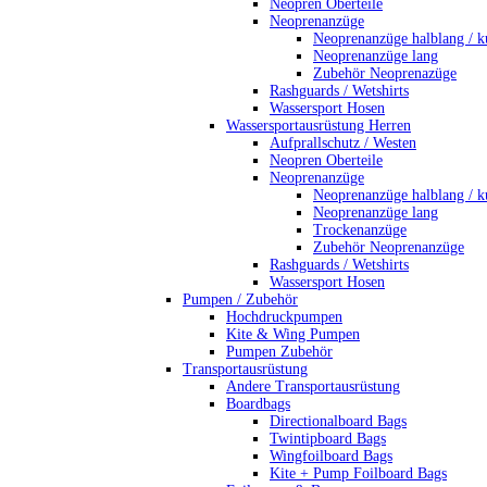
Neopren Oberteile
Neoprenanzüge
Neoprenanzüge halblang / k
Neoprenanzüge lang
Zubehör Neoprenazüge
Rashguards / Wetshirts
Wassersport Hosen
Wassersportausrüstung Herren
Aufprallschutz / Westen
Neopren Oberteile
Neoprenanzüge
Neoprenanzüge halblang / k
Neoprenanzüge lang
Trockenanzüge
Zubehör Neoprenanzüge
Rashguards / Wetshirts
Wassersport Hosen
Pumpen / Zubehör
Hochdruckpumpen
Kite & Wing Pumpen
Pumpen Zubehör
Transportausrüstung
Andere Transportausrüstung
Boardbags
Directionalboard Bags
Twintipboard Bags
Wingfoilboard Bags
Kite + Pump Foilboard Bags