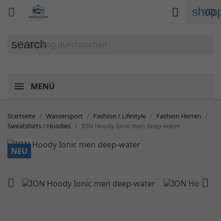
shopp


(0)
search
MENÜ
Startseite
Wassersport
Fashion / Lifestyle
Fashion Herren
Sweatshirts / Hoodies
ION Hoody Ionic men deep-water
NEU

