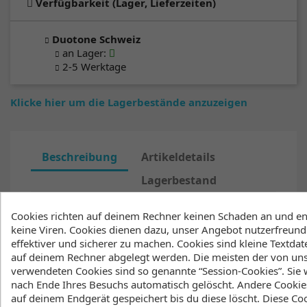
Verfügbarkeit (Lager, Lieferzeiten)
Duotone Schweiz
an Lager
:
2-5 Werktage
Klicke hier um die Lagerbestände anzuzeigen
Beschreibung
Artikeldetails
Lagerbestand
Der IONIC Hoodie für Herren ist ein zeitloser
Cookies richten auf deinem Rechner keinen Schaden an und en
Klassiker mit hochwertigem Tragegefühl.
keine Viren. Cookies dienen dazu, unser Angebot nutzerfreundl
Gefertigt aus 100 % Bio‑Baumwolle und
effektiver und sicherer zu machen. Cookies sind kleine Textdate
weicher Innenseite bietet er natürlichen
auf deinem Rechner abgelegt werden. Die meisten der von un
Komfort für jeden Tag. Der tonale, gummierte
verwendeten Cookies sind so genannte “Session-Cookies”. Sie
Logo‑Print auf der Brust hält das Design
nach Ende Ihres Besuchs automatisch gelöscht. Andere Cookie
minimal und modern – ein Hoodie, auf den du
auf deinem Endgerät gespeichert bis du diese löscht. Diese Co