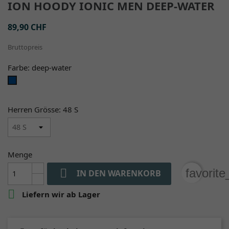
ION HOODY IONIC MEN DEEP-WATER
89,90 CHF
Bruttopreis
Farbe: deep-water
deep-
water
Herren Grösse: 48 S
Menge

favorit
IN DEN WARENKORB

Liefern wir ab Lager