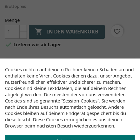
Bruttopreis
Menge

favorite_border
IN DEN WARENKORB

Liefern wir ab Lager
Verfügbarkeit (Lager, Lieferzeiten)
Cookies richten auf deinem Rechner keinen Schaden an und
enthalten keine Viren. Cookies dienen dazu, unser Angebot
nutzerfreundlicher, effektiver und sicherer zu machen.
Kiteshop Silvaplana
Cookies sind kleine Textdateien, die auf deinem Rechner
an Lager
:
abgelegt werden. Die meisten der von uns verwendeten
1-3 Werktage
Cookies sind so genannte “Session-Cookies”. Sie werden
nach Ende Ihres Besuchs automatisch gelöscht. Andere
Cookies bleiben auf deinem Endgerät gespeichert bis du
diese löscht. Diese Cookies ermöglichen es uns deinen
Browser beim nächsten Besuch wiederzuerkennen.
Beschreibung
Artikeldetails