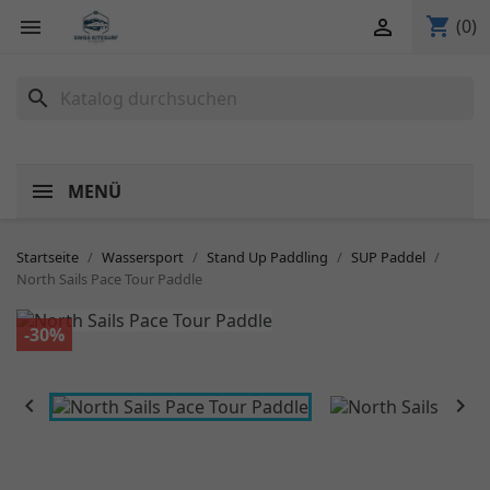
shopping_cart


(0)
search
MENÜ
Startseite
Wassersport
Stand Up Paddling
SUP Paddel
North Sails Pace Tour Paddle
-30%

