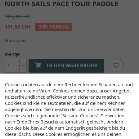
NORTH SAILS PACE TOUR PADDLE
145,00 CHF
101,50 CHF
30% SPAREN
Bruttopreis
Menge

favorite_border
IN DEN WARENKORB

Liefern wir ab Lager
Cookies richten auf deinem Rechner keinen Schaden an und
enthalten keine Viren. Cookies dienen dazu, unser Angebot
nutzerfreundlicher, effektiver und sicherer zu machen.
Verfügbarkeit (Lager, Lieferzeiten)
Cookies sind kleine Textdateien, die auf deinem Rechner
abgelegt werden. Die meisten der von uns verwendeten
Cookies sind so genannte “Session-Cookies”. Sie werden
Lager Wind&Snow
nach Ende Ihres Besuchs automatisch gelöscht. Andere
an Lager
:
Cookies bleiben auf deinem Endgerät gespeichert bis du
2-4 Werktage
diese löscht. Diese Cookies ermöglichen es uns deinen