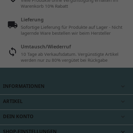
Viele Produkte ohne Vergünstigung erhalten im
Warenkorb 10% Rabatt
Lieferung
Sofortige Lieferung für Produkte auf Lager - Nicht
lagernde Ware bestellen wir beim Hersteller
Umtausch/Wiederruf
10 Tage ab Verkaufsdatum. Vergünstigte Artikel
werden nur zu 80% vergütet bei Rückgabe
INFORMATIONEN

ARTIKEL

DEIN KONTO

SHOP-EINSTELLUNGEN
keyboard_arrow_down