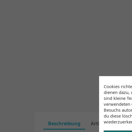
Cookies richt
dienen dazu, 
sind kleine T
verwendeten C
Besuchs autom
du diese lösc
wiederzuerke
Beschreibung
Artikeldetails