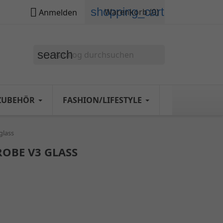
shopping_cart

Warenkorb
(0)
Anmelden
search
ZUBEHÖR
FASHION/LIFESTYLE
glass
ROBE V3 GLASS