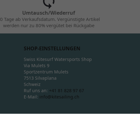
Umtausch/Wiederruf
0 Tage ab Verkaufsdatum. Vergünstigte Artikel
werden nur zu 80% vergütet bei Rückgabe
SHOP-EINSTELLUNGEN
Swiss Kitesurf Watersports Shop
Via Mulets 9
Sportzentrum Mulets
7513 Silvaplana
Schweiz
Ruf uns an:
+41 81 828 97 67
E-Mail:
info@kitesailing.ch