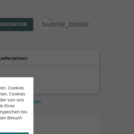
favorite_border
WARENKORB
Lieferzeiten)
ren. Cookies
hen. Cookies
 der von uns
estände anzuzeigen
e Ihres
speichert bis
sten Besuch