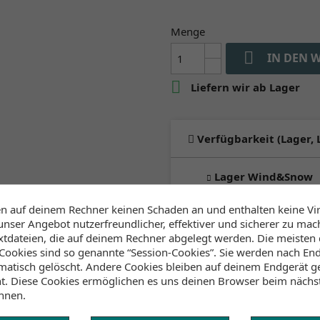
Menge

IN DEN 

Liefern wir ab Lager
Verfügbarkeit (Lager, 
Lager Wind&Snow
an Lager
:
2-4 Werktage
en auf deinem Rechner keinen Schaden an und enthalten keine Vi
unser Angebot nutzerfreundlicher, effektiver und sicherer zu mac
extdateien, die auf deinem Rechner abgelegt werden. Die meisten
Klicke hier um die Lagerb
ookies sind so genannte “Session-Cookies”. Sie werden nach End
atisch gelöscht. Andere Cookies bleiben auf deinem Endgerät ge
ht. Diese Cookies ermöglichen es uns deinen Browser beim näch
nnen.
Lagerbestand