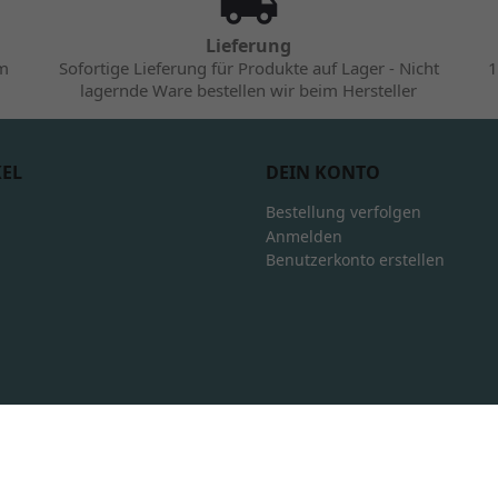
Lieferung
im
Sofortige Lieferung für Produkte auf Lager - Nicht
1
lagernde Ware bestellen wir beim Hersteller
KEL
DEIN KONTO
Bestellung verfolgen
Anmelden
Benutzerkonto erstellen