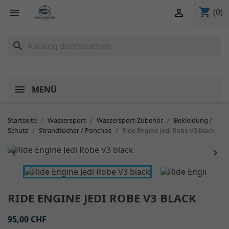
shopping_cart


(0)
search
MENÜ
Startseite
Wassersport
Wassersport-Zubehör
Bekleidung /
Schutz
Strandtücher / Ponchos
Ride Engine Jedi Robe V3 black


RIDE ENGINE JEDI ROBE V3 BLACK
95,00 CHF