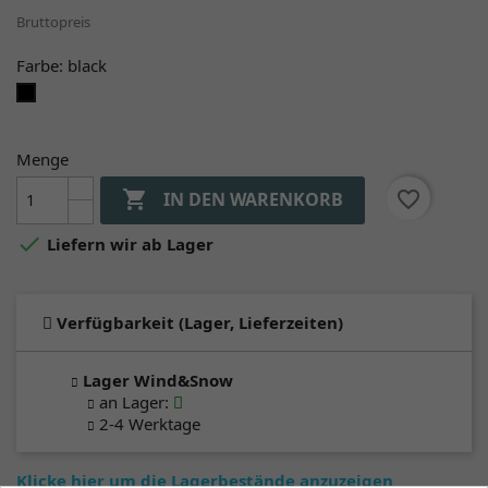
Bruttopreis
Farbe: black
black
Menge

favorite_border
IN DEN WARENKORB

Liefern wir ab Lager
Verfügbarkeit (Lager, Lieferzeiten)
Lager Wind&Snow
an Lager
:
2-4 Werktage
Klicke hier um die Lagerbestände anzuzeigen