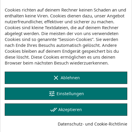
Cookies richten auf deinem Rechner keinen Schaden an und
enthalten keine Viren. Cookies dienen dazu, unser Angebot
Beschreibung
Artikeldetails
nutzerfreundlicher, effektiver und sicherer zu machen.
Cookies sind kleine Textdateien, die auf deinem Rechner
Lagerbestand
abgelegt werden. Die meisten der von uns verwendeten
Cookies sind so genannte “Session-Cookies”. Sie werden
nach Ende Ihres Besuchs automatisch gelöscht. Andere
Updated with plush, water-absorbent microfiber
Cookies bleiben auf deinem Endgerät gespeichert bis du
fleece, our Jedi Robe has been leveled to be an even
diese löscht. Diese Cookies ermöglichen es uns deinen
more comfortable cocoon against the elements. We
Browser beim nächsten Besuch wiederzuerkennen.
designed the cut of the Jedi Robe with ample space
to make wiggling out of your 5/4 wetsuit or
clear
Ablehnen
dropping your trunks/bikini a breeze. A large,
oversized hood cuts the chill and blocks the sun's
harsh rays. It's highly absorbent for a fast dry off
tune
Einstellungen
and machine washable for everlasting fresh
changes.
done_all
Akzeptieren
Features
Datenschutz- und Cookie-Richtlinie
Premium plush, water-absorbing microfiber
material