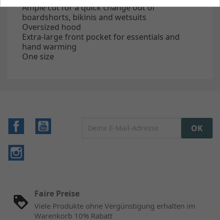
Ample cut for a quick change out of
boardshorts, bikinis and wetsuits
Oversized hood
Extra-large front pocket for essentials and
hand warming
One size
Facebook
YouTube
Instagram
Faire Preise
Viele Produkte ohne Vergünstigung erhalten im
Warenkorb 10% Rabatt