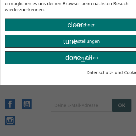
machen es einfach, sich im Poncho Core
ermöglichen es uns deinen Browser beim nächsten Besuch
umzuziehen.
wiederzuerkennen.
Wesentliche Eigenschaften
Mobile Umkleidekabine und Badetuch
clear
Ablehnen
100% cotton
tune
Einstellungen
Materialien
100% Baumwolle
done_all
Akzeptieren
Art.-Nr. 48230-7094
Datenschutz- und Cookie
Facebook
YouTube
Instagram