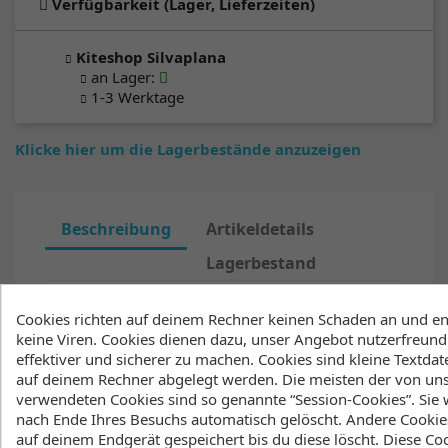
Verfügbarkeit (Lager, Lieferzeiten)
Kiteshop Silvaplana
an Lager
:
1-3 Werktage
Klicke hier um die Lagerbestände anzuzeigen
Beschreibung
Artikeldetails
Lagerbestand
Aus- und Umziehen an Ort und Stelle, ohne
Cookies richten auf deinem Rechner keinen Schaden an und en
dabei mehr zu zeigen, als du willst. Dieser
keine Viren. Cookies dienen dazu, unser Angebot nutzerfreundl
Poncho besteht aus 100% kuschelig warmer
effektiver und sicherer zu machen. Cookies sind kleine Textdate
Baumwolle, die dich ebenso schnell
auf deinem Rechner abgelegt werden. Die meisten der von un
abtrocknet. Du kannst außerdem die Kapuze
verwendeten Cookies sind so genannte “Session-Cookies”. Sie
zuziehen und dich nach einer kalten Session
nach Ende Ihres Besuchs automatisch gelöscht. Andere Cookie
verkriechen. Die praktischen Seiteneingriffe
auf deinem Endgerät gespeichert bis du diese löscht. Diese Co