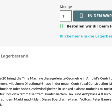
Menge

IN DEN WA

Bestellen wir dir beim H
Klicke hier um die Lagerb
Lagerbestand
 20 bringt die Time Machine diese gefeierte Geometrie in Amplid‘s Centrifuga
ngen. Mit einem Directional-Shape in der neuen Centrifugal Construction is
schneiden oder hohe Geschwindigkeiten in Banked Slaloms mühelos zu meiste
n für Torsionskraft mit sanftem, kontrolliertem Flex, und Antiphase 4.0 zu
 auf dem Markt macht klar: Dieses Board schreit nach Vollgas. Peter Bauers 
t.