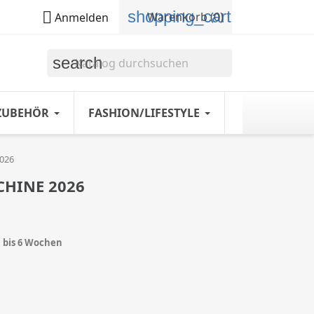
shopping_cart

Warenkorb
(0)
Anmelden
search
ZUBEHÖR
FASHION/LIFESTYLE
2026
CHINE 2026
1 bis 6 Wochen