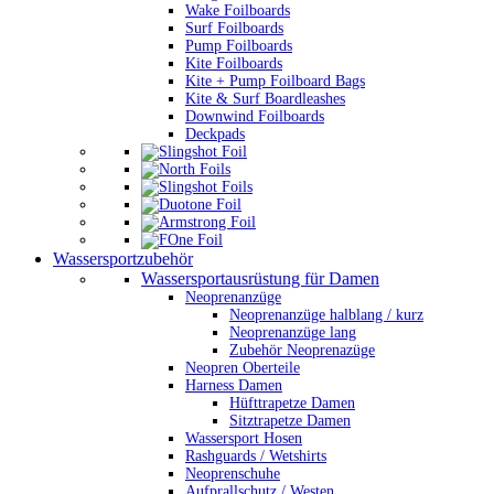
Wake Foilboards
Surf Foilboards
Pump Foilboards
Kite Foilboards
Kite + Pump Foilboard Bags
Kite & Surf Boardleashes
Downwind Foilboards
Deckpads
Wassersportzubehör
Wassersportausrüstung für Damen
Neoprenanzüge
Neoprenanzüge halblang / kurz
Neoprenanzüge lang
Zubehör Neoprenazüge
Neopren Oberteile
Harness Damen
Hüfttrapetze Damen
Sitztrapetze Damen
Wassersport Hosen
Rashguards / Wetshirts
Neoprenschuhe
Aufprallschutz / Westen