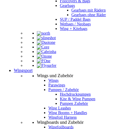
Foilcovers & Bags
Gearbags
Gearbags mit Rädern
Gearbags ohne Räder
SUP / Paddel Bags
Wetbags / Neobags
Wing + Kitebags
Wingsport
Wings und Zubehör
Wings
Parawings
Pumpen / Zubehör
Hochdruckpumpen
Kite & Wing Pumpen
Pumpen Zubehör
Wing Leashes
Wing Booms + Handles
Wingfoil Harness
Wingboards und Zubehör
Wingfoilboards