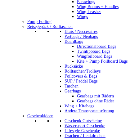
Parawings
Wing Booms + Handles
Wing Leashes
Wings
Pump Foiling
Reisegepäck / Rolltaschen
Etuis / Neccesaires
Wetbags / Neobags
Boardbags
Directionalboard Bags
Twintipboard Bags
Wingfoilboard Bags
Kite + Pump Foilboard Bags
Rucksäcke
Rolltaschen/Trolleys
Foilcovers & Bags
SUP / Paddel Bags
Taschen
Gearbags
Gearbags mit Rädern
Gearbags ohne Räder
Wing + Kitebags
Andere Transportausrüstung
Geschenkideen
Geschenk Gutscheine
Wassersport Geschenke
Lifestyle Geschenke
Drachen / Lenkdrachen