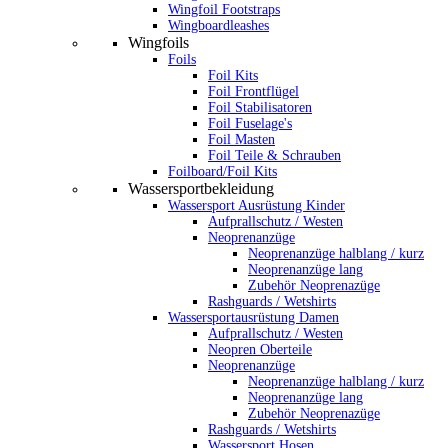
Wingfoil Footstraps
Wingboardleashes
Wingfoils
Foils
Foil Kits
Foil Frontflügel
Foil Stabilisatoren
Foil Fuselage's
Foil Masten
Foil Teile & Schrauben
Foilboard/Foil Kits
Wassersportbekleidung
Wassersport Ausrüstung Kinder
Aufprallschutz / Westen
Neoprenanzüge
Neoprenanzüge halblang / kurz
Neoprenanzüge lang
Zubehör Neoprenazüge
Rashguards / Wetshirts
Wassersportausrüstung Damen
Aufprallschutz / Westen
Neopren Oberteile
Neoprenanzüge
Neoprenanzüge halblang / kurz
Neoprenanzüge lang
Zubehör Neoprenazüge
Rashguards / Wetshirts
Wassersport Hosen