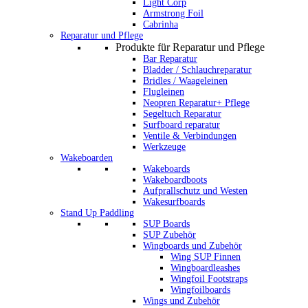
Light Corp
Armstrong Foil
Cabrinha
Reparatur und Pflege
Produkte für Reparatur und Pflege
Bar Reparatur
Bladder / Schlauchreparatur
Bridles / Waageleinen
Flugleinen
Neopren Reparatur+ Pflege
Segeltuch Reparatur
Surfboard reparatur
Ventile & Verbindungen
Werkzeuge
Wakeboarden
Wakeboards
Wakeboardboots
Aufprallschutz und Westen
Wakesurfboards
Stand Up Paddling
SUP Boards
SUP Zubehör
Wingboards und Zubehör
Wing SUP Finnen
Wingboardleashes
Wingfoil Footstraps
Wingfoilboards
Wings und Zubehör