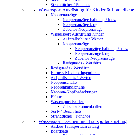
Strandtücher / Ponchos
Wassersport Ausrüstung für Kinder & Jugendliche
Neoprenanzüge
Neoprenanzüge halblang / kurz
Neoprenanzüge lang
Zubehör Neoprenazüge
Wassersport Ausrüstung Kinder
Aufprallschutz / Westen
Neoprenanzüge
Neoprenanzüge halblang / kurz
Neoprenanzüge lang
Zubehör Neoprenazüge
Rashguards / Wetshirts
Rashguards / Wetshirts
Harness Kinder / Jugendliche
Aufprallschutz / Westen
Neoprenschuhe
Neoprenhandschuhe
Neopren-Kopfbedeckungen
Helme
Wassersport Brillen
Zubehör Sonnenbrillen
Surf- / Beach hats
Strandtücher / Ponchos
Wassersport Taschen und Transportausrüstung
Andere Transportausrüstung
Boardbags