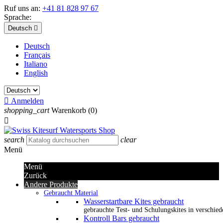
Ruf uns an:
+41 81 828 97 67
Sprache:
Deutsch

Deutsch
Français
Italiano
English

Anmelden
shopping_cart
Warenkorb
(0)

search
clear
Menü
Menü
Zurück
Andere Produkte
Gebraucht Material
Wasserstartbare Kites gebraucht
gebrauchte Test- und Schulungskites in verschied
Kontroll Bars gebraucht