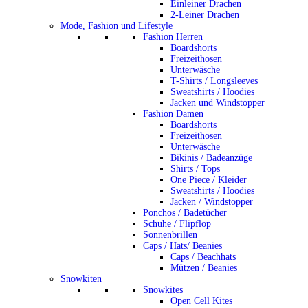
Einleiner Drachen
2-Leiner Drachen
Mode, Fashion und Lifestyle
Fashion Herren
Boardshorts
Freizeithosen
Unterwäsche
T-Shirts / Longsleeves
Sweatshirts / Hoodies
Jacken und Windstopper
Fashion Damen
Boardshorts
Freizeithosen
Unterwäsche
Bikinis / Badeanzüge
Shirts / Tops
One Piece / Kleider
Sweatshirts / Hoodies
Jacken / Windstopper
Ponchos / Badetücher
Schuhe / Flipflop
Sonnenbrillen
Caps / Hats/ Beanies
Caps / Beachhats
Mützen / Beanies
Snowkiten
Snowkites
Open Cell Kites