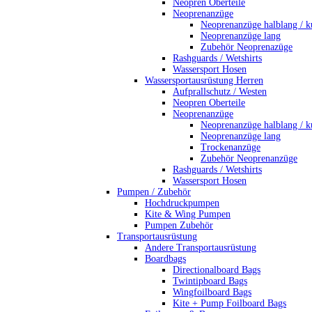
Neopren Oberteile
Neoprenanzüge
Neoprenanzüge halblang / k
Neoprenanzüge lang
Zubehör Neoprenazüge
Rashguards / Wetshirts
Wassersport Hosen
Wassersportausrüstung Herren
Aufprallschutz / Westen
Neopren Oberteile
Neoprenanzüge
Neoprenanzüge halblang / k
Neoprenanzüge lang
Trockenanzüge
Zubehör Neoprenanzüge
Rashguards / Wetshirts
Wassersport Hosen
Pumpen / Zubehör
Hochdruckpumpen
Kite & Wing Pumpen
Pumpen Zubehör
Transportausrüstung
Andere Transportausrüstung
Boardbags
Directionalboard Bags
Twintipboard Bags
Wingfoilboard Bags
Kite + Pump Foilboard Bags