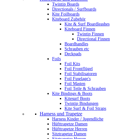
Twintip Boards
Directionals / Surfboards
Kite Foilboards
Kiteboard Zubehör
Kite & Surf Boardleashes
Kiteboard Finnen
Twintip Finnen
Directional Finnen
Boardhandles
Schrauben etc
Deckpads
Foils
Foil Kits
Foil Frontflügel
Foil Stabilisatoren
Foil Fuselage's
Foil Masten
Foil Teile & Schrauben
Kite Bindings & Boots
Kitesurf Boots
Twintip Bindungen
Kite Surf & Foil Straps
Harness und Trapetze
Harness Kinder / Jugendliche
Hüfttrapetze Damen
Hüfttrapetze Herren
Sitztrapetze Damen
Sitztrapetze Herren