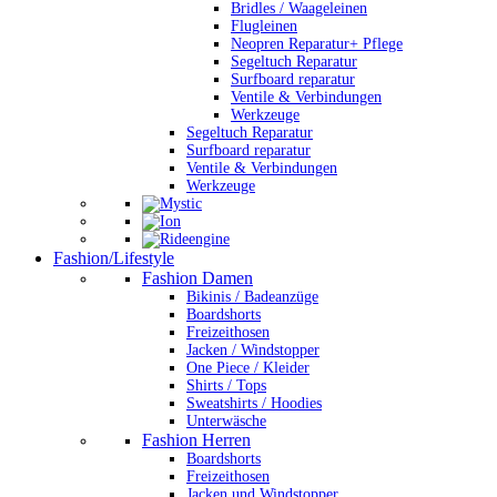
Bridles / Waageleinen
Flugleinen
Neopren Reparatur+ Pflege
Segeltuch Reparatur
Surfboard reparatur
Ventile & Verbindungen
Werkzeuge
Segeltuch Reparatur
Surfboard reparatur
Ventile & Verbindungen
Werkzeuge
Fashion/Lifestyle
Fashion Damen
Bikinis / Badeanzüge
Boardshorts
Freizeithosen
Jacken / Windstopper
One Piece / Kleider
Shirts / Tops
Sweatshirts / Hoodies
Unterwäsche
Fashion Herren
Boardshorts
Freizeithosen
Jacken und Windstopper