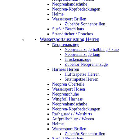
Neoprenhandschuhe
Neopren-Kopfbedeckungen
Helme
Wassersport Brillen
Zubehör Sonnenbrillen
Surf- / Beach hats
Strandtücher / Ponchos
Wassersportausrüstung Herren
Neoprenanzüge
Neoprenanzüge halblang / kurz
Neoprenanzüge lang
Trockenanzüge
Zubehör Neoprenanzüge
Harness Herren
Hüfttrapetze Herren
Sitztrapetze Herren
Neopren Oberteile
Wassersport Hosen
Neoprenschuhe
Wingfoil Harness
Neoprenhandschuhe
Neopren-Kopfbedeckungen
Rashguards / Wetshirts
Aufprallschutz / Westen
Helme
Wassersport Brillen
Zubehör Sonnenbrillen
Surf- / Beach hats