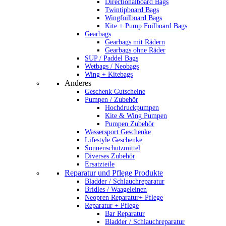
Directionalboard Bags
Twintipboard Bags
Wingfoilboard Bags
Kite + Pump Foilboard Bags
Gearbags
Gearbags mit Rädern
Gearbags ohne Räder
SUP / Paddel Bags
Wetbags / Neobags
Wing + Kitebags
Anderes
Geschenk Gutscheine
Pumpen / Zubehör
Hochdruckpumpen
Kite & Wing Pumpen
Pumpen Zubehör
Wassersport Geschenke
Lifestyle Geschenke
Sonnenschutzmittel
Diverses Zubehör
Ersatzteile
Reparatur und Pflege Produkte
Bladder / Schlauchreparatur
Bridles / Waageleinen
Neopren Reparatur+ Pflege
Reparatur + Pflege
Bar Reparatur
Bladder / Schlauchreparatur