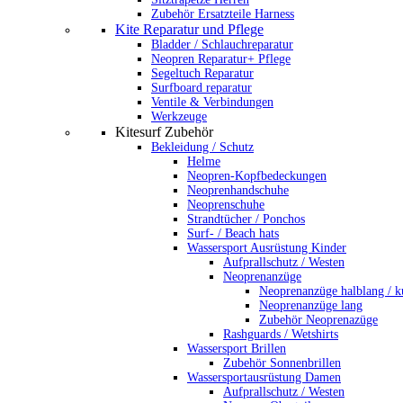
Zubehör Ersatzteile Harness
Kite Reparatur und Pflege
Bladder / Schlauchreparatur
Neopren Reparatur+ Pflege
Segeltuch Reparatur
Surfboard reparatur
Ventile & Verbindungen
Werkzeuge
Kitesurf Zubehör
Bekleidung / Schutz
Helme
Neopren-Kopfbedeckungen
Neoprenhandschuhe
Neoprenschuhe
Strandtücher / Ponchos
Surf- / Beach hats
Wassersport Ausrüstung Kinder
Aufprallschutz / Westen
Neoprenanzüge
Neoprenanzüge halblang / k
Neoprenanzüge lang
Zubehör Neoprenazüge
Rashguards / Wetshirts
Wassersport Brillen
Zubehör Sonnenbrillen
Wassersportausrüstung Damen
Aufprallschutz / Westen