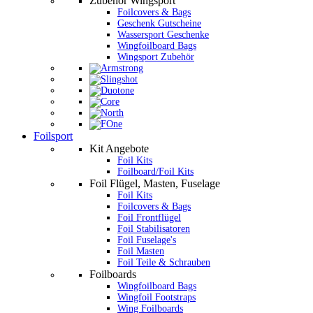
Zubehör Wingsport
Foilcovers & Bags
Geschenk Gutscheine
Wassersport Geschenke
Wingfoilboard Bags
Wingsport Zubehör
Foilsport
Kit Angebote
Foil Kits
Foilboard/Foil Kits
Foil Flügel, Masten, Fuselage
Foil Kits
Foilcovers & Bags
Foil Frontflügel
Foil Stabilisatoren
Foil Fuselage's
Foil Masten
Foil Teile & Schrauben
Foilboards
Wingfoilboard Bags
Wingfoil Footstraps
Wing Foilboards