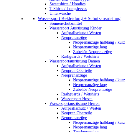
Sweatshirts / Hoodies
T-Shirts / Longsleeves
Unterwäsche
Wassersport Bekleidung + Schutzausrüstung
Sonnenschutzmittel
Wassersport Ausrüstung Kinder
Aufprallschutz / Westen
Neoprenanzüge
Neoprenanzüge halblang / kurz
Neoprenanzüge lang
Zubehör Neoprenazüge
Rashguards / Wetshirts
Wassersportausrüstung Damen
Aufprallschutz / Westen
Neopren Oberteile
Neoprenanzüge
Neoprenanzüge halblang / kurz
Neoprenanzüge lang
Zubehör Neoprenazüge
Rashguards / Wetshirts
Wassersport Hosen
Wassersportausrüstung Herren
Aufprallschutz / Westen
Neopren Oberteile
Neoprenanzüge
Neoprenanzüge halblang / kurz
Neoprenanzüge lang
Trockenanzüge