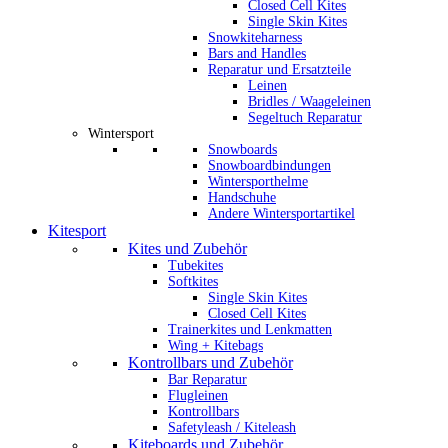
Closed Cell Kites
Single Skin Kites
Snowkiteharness
Bars and Handles
Reparatur und Ersatzteile
Leinen
Bridles / Waageleinen
Segeltuch Reparatur
Wintersport
Snowboards
Snowboardbindungen
Wintersporthelme
Handschuhe
Andere Wintersportartikel
Kitesport
Kites und Zubehör
Tubekites
Softkites
Single Skin Kites
Closed Cell Kites
Trainerkites und Lenkmatten
Wing + Kitebags
Kontrollbars und Zubehör
Bar Reparatur
Flugleinen
Kontrollbars
Safetyleash / Kiteleash
Kiteboards und Zubehör