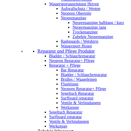
Wassersportausrüstung Herren
Aufprallschutz / Westen
Neopren Oberteile
Neoprenanzüge
Neoprenanzüge halblang / kurz
Neoprenanzüge lang
Trockenanzüge
Zubehör Neoprenanzüge
Rashguards / Wetshirts
Wassersport Hosen
Repararur und Pflege Produkte
Bladder / Schlauchreparatur
Neopren Reparatur+ Pflege
Reparatur + Pflege
Bar Reparatur
Bladder / Schlauchreparatur
Bridles / Waageleinen
Flugleinen
Neopren Reparatur+ Pflege
Segeltuch Reparatur
Surfboard reparatur
Ventile & Verbindungen
Werkzeuge
Segeltuch Reparatur
Surfboard reparatur
Ventile & Verbindungen
Werkzeuge