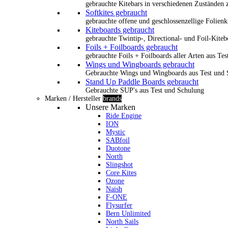
gebrauchte Kitebars in verschiedenen Zuständen z
Softkites gebraucht
gebrauchte offene und geschlossenzellige Folienk
Kiteboards gebraucht
gebrauchte Twintip-, Directional- und Foil-Kiteb
Foils + Foilboards gebraucht
gebrauchte Foils + Foilboards aller Arten aus Te
Wings und Wingboards gebraucht
Gebrauchte Wings und Wingboards aus Test und
Stand Up Paddle Boards gebraucht
Gebrauchte SUP's aus Test und Schulung
Marken / Hersteller
brands
Unsere Marken
Ride Engine
ION
Mystic
SABfoil
Duotone
North
Slingshot
Core Kites
Ozone
Naish
F-ONE
Flysurfer
Bern Unlimited
North Sails