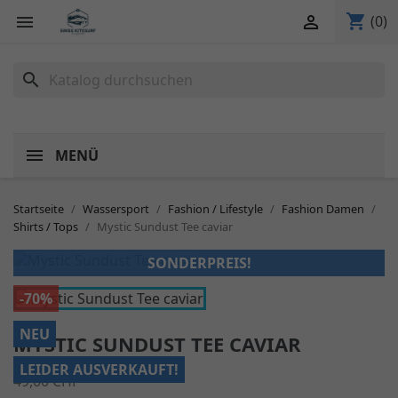
shopping_cart


(0)
search
MENÜ
Startseite
Wassersport
Fashion / Lifestyle
Fashion Damen
Shirts / Tops
Mystic Sundust Tee caviar
SONDERPREIS!
-70%
NEU
MYSTIC SUNDUST TEE CAVIAR
LEIDER AUSVERKAUFT!
49,00 CHF