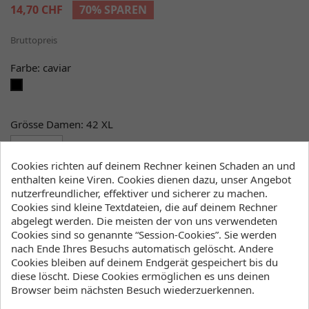
14,70 CHF
70% SPAREN
Bruttopreis
Farbe: caviar
caviar
Grösse Damen: 42 XL
Cookies richten auf deinem Rechner keinen Schaden an und
enthalten keine Viren. Cookies dienen dazu, unser Angebot
Menge
nutzerfreundlicher, effektiver und sicherer zu machen.
Cookies sind kleine Textdateien, die auf deinem Rechner

favorite_border
IN DEN WARENKORB
abgelegt werden. Die meisten der von uns verwendeten
Cookies sind so genannte “Session-Cookies”. Sie werden

Dieses Produkt ist nicht mehr erhältlich
nach Ende Ihres Besuchs automatisch gelöscht. Andere
Cookies bleiben auf deinem Endgerät gespeichert bis du
Klicke hier um die Lagerbestände anzuzeigen
diese löscht. Diese Cookies ermöglichen es uns deinen
Browser beim nächsten Besuch wiederzuerkennen.