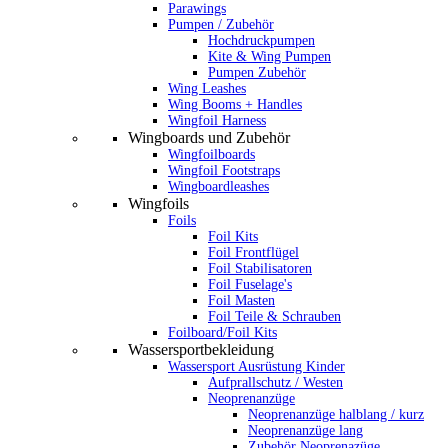
Parawings
Pumpen / Zubehör
Hochdruckpumpen
Kite & Wing Pumpen
Pumpen Zubehör
Wing Leashes
Wing Booms + Handles
Wingfoil Harness
Wingboards und Zubehör
Wingfoilboards
Wingfoil Footstraps
Wingboardleashes
Wingfoils
Foils
Foil Kits
Foil Frontflügel
Foil Stabilisatoren
Foil Fuselage's
Foil Masten
Foil Teile & Schrauben
Foilboard/Foil Kits
Wassersportbekleidung
Wassersport Ausrüstung Kinder
Aufprallschutz / Westen
Neoprenanzüge
Neoprenanzüge halblang / kurz
Neoprenanzüge lang
Zubehör Neoprenazüge