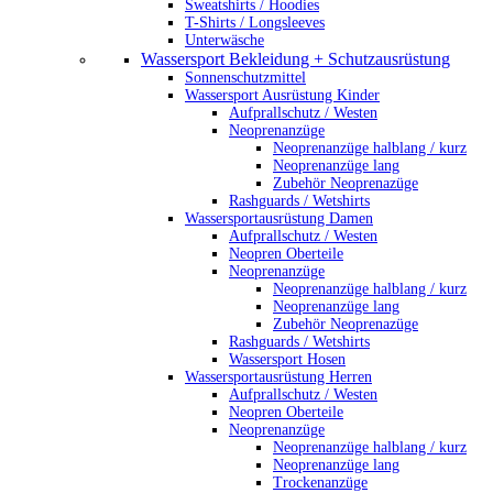
Sweatshirts / Hoodies
T-Shirts / Longsleeves
Unterwäsche
Wassersport Bekleidung + Schutzausrüstung
Sonnenschutzmittel
Wassersport Ausrüstung Kinder
Aufprallschutz / Westen
Neoprenanzüge
Neoprenanzüge halblang / kurz
Neoprenanzüge lang
Zubehör Neoprenazüge
Rashguards / Wetshirts
Wassersportausrüstung Damen
Aufprallschutz / Westen
Neopren Oberteile
Neoprenanzüge
Neoprenanzüge halblang / kurz
Neoprenanzüge lang
Zubehör Neoprenazüge
Rashguards / Wetshirts
Wassersport Hosen
Wassersportausrüstung Herren
Aufprallschutz / Westen
Neopren Oberteile
Neoprenanzüge
Neoprenanzüge halblang / kurz
Neoprenanzüge lang
Trockenanzüge