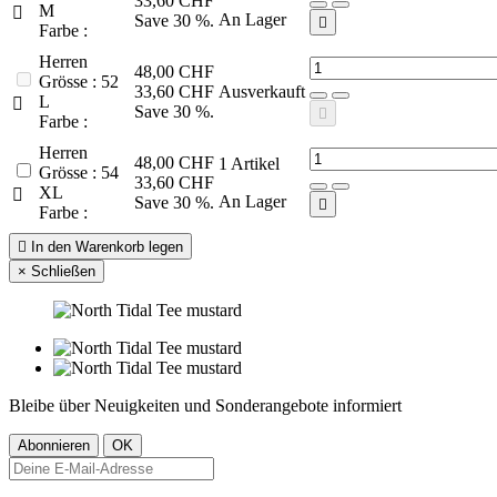
33,60 CHF
M

An Lager
Save 30 %.

Farbe :
Herren
48,00 CHF
Grösse : 52
33,60 CHF
Ausverkauft
L

Save 30 %.

Farbe :
Herren
48,00 CHF
1
Artikel
Grösse : 54
33,60 CHF
XL

An Lager
Save 30 %.

Farbe :

In den Warenkorb legen
×
Schließen
Bleibe über Neuigkeiten und Sonderangebote informiert