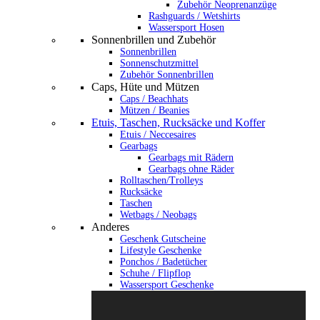
Zubehör Neoprenanzüge
Rashguards / Wetshirts
Wassersport Hosen
Sonnenbrillen und Zubehör
Sonnenbrillen
Sonnenschutzmittel
Zubehör Sonnenbrillen
Caps, Hüte und Mützen
Caps / Beachhats
Mützen / Beanies
Etuis, Taschen, Rucksäcke und Koffer
Etuis / Neccesaires
Gearbags
Gearbags mit Rädern
Gearbags ohne Räder
Rolltaschen/Trolleys
Rucksäcke
Taschen
Wetbags / Neobags
Anderes
Geschenk Gutscheine
Lifestyle Geschenke
Ponchos / Badetücher
Schuhe / Flipflop
Wassersport Geschenke