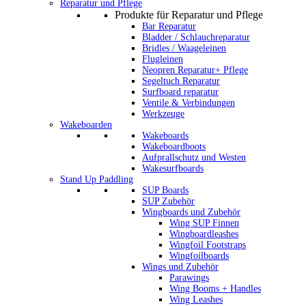
Reparatur und Pflege
Produkte für Reparatur und Pflege
Bar Reparatur
Bladder / Schlauchreparatur
Bridles / Waageleinen
Flugleinen
Neopren Reparatur+ Pflege
Segeltuch Reparatur
Surfboard reparatur
Ventile & Verbindungen
Werkzeuge
Wakeboarden
Wakeboards
Wakeboardboots
Aufprallschutz und Westen
Wakesurfboards
Stand Up Paddling
SUP Boards
SUP Zubehör
Wingboards und Zubehör
Wing SUP Finnen
Wingboardleashes
Wingfoil Footstraps
Wingfoilboards
Wings und Zubehör
Parawings
Wing Booms + Handles
Wing Leashes