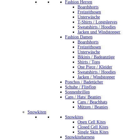
Fashion Herren
Boardshorts
Freizeithosen
Unterwäsche
T-Shirts / Longsleeves
Sweatshirts / Hoodies
Jacken und Windstopper
Fashion Damen
Boardshorts
Freizeithosen
Unterwäsche
Bikinis / Badeanzüge
Shirts / Tops
One Piece / Kleider
Sweatshirts / Hoodies
Jacken / Windstopper
Ponchos / Badetücher
Schuhe / Flipflop
Sonnenbrillen
Caps / Hats/ Beanies
Caps / Beachhats
Mützen / Beanies
Snowkiten
Snowkites
Open Cell Kites
Closed Cell Kites
Single Skin Kites
Snowkiteharness