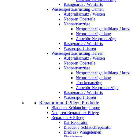
Rashguards / Wetshirts
Wassersportausrüstung Damen
Aufprallschutz / Westen
Neopren Oberteile
Neoprenanzüge
Neoprenanzüge halblang / kurz
Neoprenanzüge lang
Zubehör Neoprenazüge
Rashguards / Wetshirts
Wassersport Hosen
Wassersportausrüstung Herren
Aufprallschutz / Westen
Neopren Oberteile
Neoprenanzüge
Neoprenanzüge halblang / kurz
Neoprenanzüge lang
Trockenanzüge
Zubehör Neoprenanzüge
Rashguards / Wetshirts
Wassersport Hosen
Repararur und Pflege Produkte
Bladder / Schlauchreparatur
Neopren Reparatur+ Pflege
Reparatur + Pflege
Bar Reparatur
Bladder / Schlauchreparatur
Bridles / Waageleinen