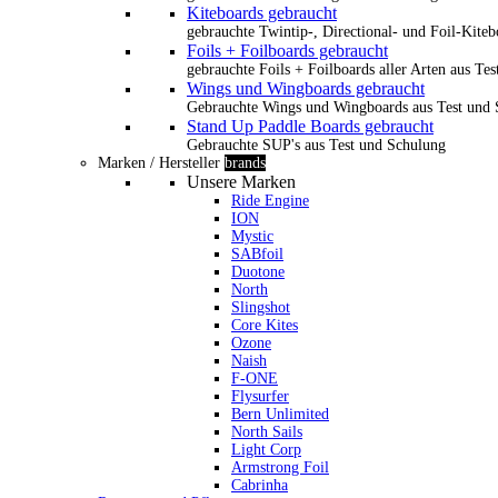
Kiteboards gebraucht
gebrauchte Twintip-, Directional- und Foil-Kiteb
Foils + Foilboards gebraucht
gebrauchte Foils + Foilboards aller Arten aus Te
Wings und Wingboards gebraucht
Gebrauchte Wings und Wingboards aus Test und
Stand Up Paddle Boards gebraucht
Gebrauchte SUP's aus Test und Schulung
Marken / Hersteller
brands
Unsere Marken
Ride Engine
ION
Mystic
SABfoil
Duotone
North
Slingshot
Core Kites
Ozone
Naish
F-ONE
Flysurfer
Bern Unlimited
North Sails
Light Corp
Armstrong Foil
Cabrinha