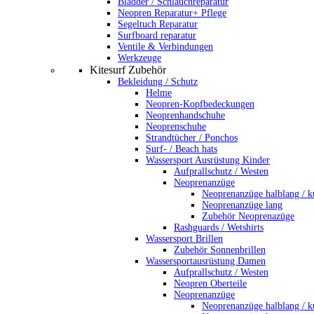
Bladder / Schlauchreparatur
Neopren Reparatur+ Pflege
Segeltuch Reparatur
Surfboard reparatur
Ventile & Verbindungen
Werkzeuge
Kitesurf Zubehör
Bekleidung / Schutz
Helme
Neopren-Kopfbedeckungen
Neoprenhandschuhe
Neoprenschuhe
Strandtücher / Ponchos
Surf- / Beach hats
Wassersport Ausrüstung Kinder
Aufprallschutz / Westen
Neoprenanzüge
Neoprenanzüge halblang / k
Neoprenanzüge lang
Zubehör Neoprenazüge
Rashguards / Wetshirts
Wassersport Brillen
Zubehör Sonnenbrillen
Wassersportausrüstung Damen
Aufprallschutz / Westen
Neopren Oberteile
Neoprenanzüge
Neoprenanzüge halblang / k