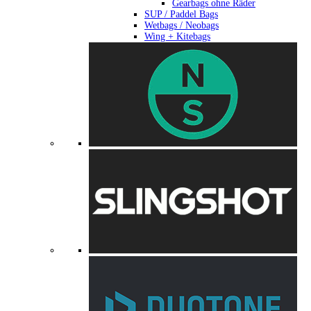
Gearbags ohne Räder
SUP / Paddel Bags
Wetbags / Neobags
Wing + Kitebags