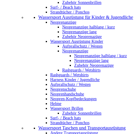
Zubehör Sonnenbrillen
Surf- / Beach hats
Strandtücher / Ponchos
Wassersport Ausrüstung für Kinder & Jugendliche
Neoprenanzüge
Neoprenanzüge halblang / kurz
Neoprenanzüge lang
Zubehör Neoprenazüge
Wassersport Ausrüstung Kinder
Aufprallschutz / Westen
Neoprenanzüge
Neoprenanzüge halblang / kurz
Neoprenanzüge lang
Zubehör Neoprenazüge
Rashguards / Wetshirts
Rashguards / Wetshirts
Harness Kinder / Jugendliche
Aufprallschutz / Westen
Neoprenschuhe
Neoprenhandschuhe
Neopren-Kopfbedeckungen
Helme
Wassersport Brillen
Zubehör Sonnenbrillen
Surf- / Beach hats
Strandtücher / Ponchos
Wassersport Taschen und Transportausrüstung
Andere Transportausrüstung