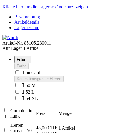
Klicke hier um die Lagerbestände anzuzeigen
Beschreibung
Artikeldetails
Lagerbestand
Artikel-Nr.
85105.230011
Auf Lager
1 Artikel
Filter

Farbe

mustard
Konfektionsgrösse Herren

50 M

52 L

54 XL
Combination
Preis
Menge
name

Herren
48,00 CHF
1
Artikel
Grösse : 50