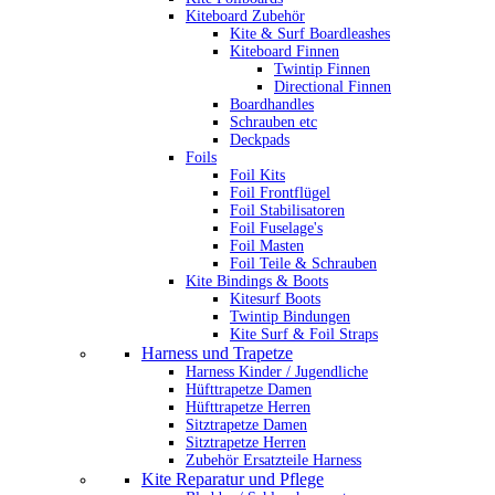
Kiteboard Zubehör
Kite & Surf Boardleashes
Kiteboard Finnen
Twintip Finnen
Directional Finnen
Boardhandles
Schrauben etc
Deckpads
Foils
Foil Kits
Foil Frontflügel
Foil Stabilisatoren
Foil Fuselage's
Foil Masten
Foil Teile & Schrauben
Kite Bindings & Boots
Kitesurf Boots
Twintip Bindungen
Kite Surf & Foil Straps
Harness und Trapetze
Harness Kinder / Jugendliche
Hüfttrapetze Damen
Hüfttrapetze Herren
Sitztrapetze Damen
Sitztrapetze Herren
Zubehör Ersatzteile Harness
Kite Reparatur und Pflege