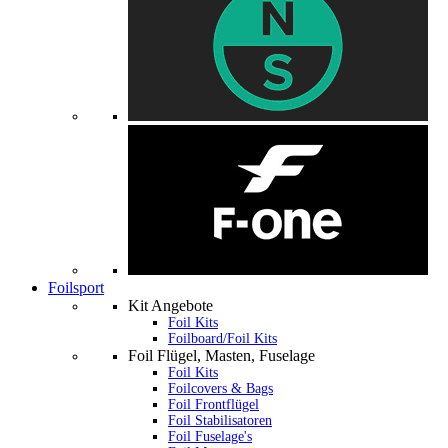
Foilsport
Kit Angebote
Foil Kits
Foilboard/Foil Kits
Foil Flügel, Masten, Fuselage
Foil Kits
Foilcovers & Bags
Foil Frontflügel
Foil Stabilisatoren
Foil Fuselage's