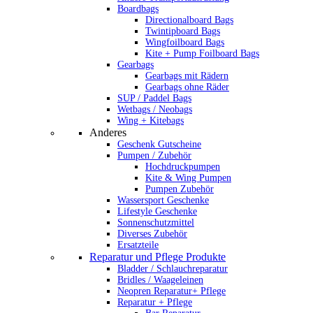
Boardbags
Directionalboard Bags
Twintipboard Bags
Wingfoilboard Bags
Kite + Pump Foilboard Bags
Gearbags
Gearbags mit Rädern
Gearbags ohne Räder
SUP / Paddel Bags
Wetbags / Neobags
Wing + Kitebags
Anderes
Geschenk Gutscheine
Pumpen / Zubehör
Hochdruckpumpen
Kite & Wing Pumpen
Pumpen Zubehör
Wassersport Geschenke
Lifestyle Geschenke
Sonnenschutzmittel
Diverses Zubehör
Ersatzteile
Reparatur und Pflege Produkte
Bladder / Schlauchreparatur
Bridles / Waageleinen
Neopren Reparatur+ Pflege
Reparatur + Pflege