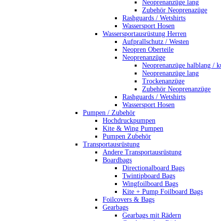
Neoprenanzüge lang
Zubehör Neoprenazüge
Rashguards / Wetshirts
Wassersport Hosen
Wassersportausrüstung Herren
Aufprallschutz / Westen
Neopren Oberteile
Neoprenanzüge
Neoprenanzüge halblang / k
Neoprenanzüge lang
Trockenanzüge
Zubehör Neoprenanzüge
Rashguards / Wetshirts
Wassersport Hosen
Pumpen / Zubehör
Hochdruckpumpen
Kite & Wing Pumpen
Pumpen Zubehör
Transportausrüstung
Andere Transportausrüstung
Boardbags
Directionalboard Bags
Twintipboard Bags
Wingfoilboard Bags
Kite + Pump Foilboard Bags
Foilcovers & Bags
Gearbags
Gearbags mit Rädern