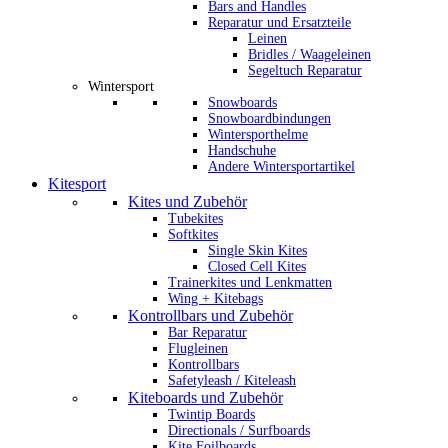
Bars and Handles
Reparatur und Ersatzteile
Leinen
Bridles / Waageleinen
Segeltuch Reparatur
Wintersport
Snowboards
Snowboardbindungen
Wintersporthelme
Handschuhe
Andere Wintersportartikel
Kitesport
Kites und Zubehör
Tubekites
Softkites
Single Skin Kites
Closed Cell Kites
Trainerkites und Lenkmatten
Wing + Kitebags
Kontrollbars und Zubehör
Bar Reparatur
Flugleinen
Kontrollbars
Safetyleash / Kiteleash
Kiteboards und Zubehör
Twintip Boards
Directionals / Surfboards
Kite Foilboards