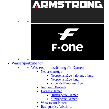
Wassersportzubehör
Wassersportausrüstung für Damen
Neoprenanzüge
Neoprenanzüge halblang / kurz
Neoprenanzüge lang
Zubehör Neoprenazüge
Neopren Oberteile
Harness Damen
Hüfttrapetze Damen
Sitztrapetze Damen
Wassersport Hosen
Rashguards / Wetshirts