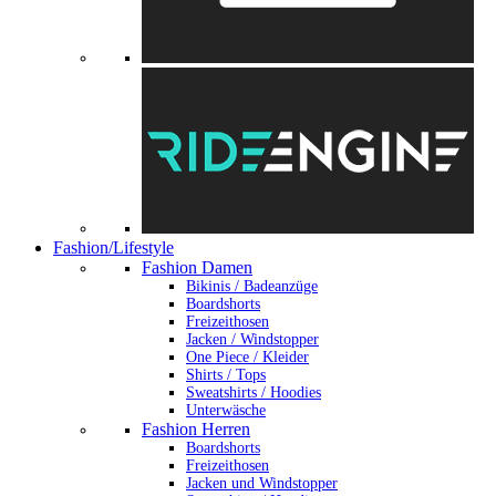
Fashion/Lifestyle
Fashion Damen
Bikinis / Badeanzüge
Boardshorts
Freizeithosen
Jacken / Windstopper
One Piece / Kleider
Shirts / Tops
Sweatshirts / Hoodies
Unterwäsche
Fashion Herren
Boardshorts
Freizeithosen
Jacken und Windstopper