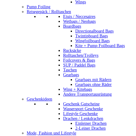
Wings
Pump Foiling
Reisegepäck / Rolltaschen
Etuis / Neccesaires
Wetbags / Neobags
Boardbags
Directionalboard Bags
Twintipboard Bags
Wingfoilboard Bags
Kite + Pump Foilboard Bags
Rucksäcke
Rolltaschen/Trolleys
Foilcovers & Bags
SUP / Paddel Bags
Taschen
Gearbags
Gearbags mit Rädern
Gearbags ohne Räder
Wing + Kitebags
Andere Transportausrüstung
Geschenkideen
Geschenk Gutscheine
Wassersport Geschenke
Lifestyle Geschenke
Drachen / Lenkdrachen
Einleiner Drachen
2-Leiner Drachen
Mode, Fashion und Lifestyle