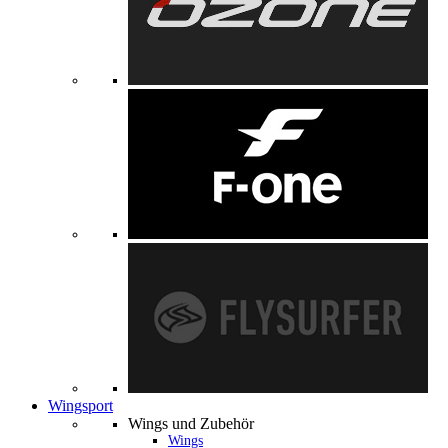
Wingsport
Wings und Zubehör
Wings