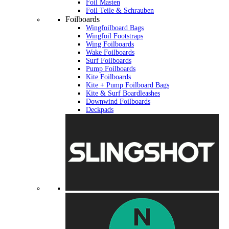
Foil Masten
Foil Teile & Schrauben
Foilboards
Wingfoilboard Bags
Wingfoil Footstraps
Wing Foilboards
Wake Foilboards
Surf Foilboards
Pump Foilboards
Kite Foilboards
Kite + Pump Foilboard Bags
Kite & Surf Boardleashes
Downwind Foilboards
Deckpads