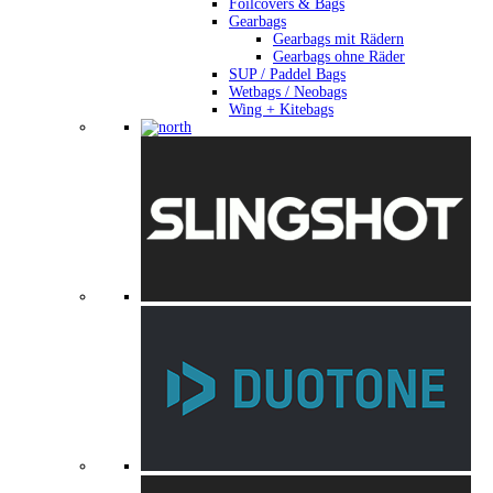
Foilcovers & Bags
Gearbags
Gearbags mit Rädern
Gearbags ohne Räder
SUP / Paddel Bags
Wetbags / Neobags
Wing + Kitebags