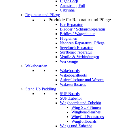
Light Corp
Armstrong Foil
Cabrinha
Reparatur und Pflege
Produkte für Reparatur und Pflege
Bar Reparatur
Bladder / Schlauchreparatur
Bridles / Waageleinen
Flugleinen
Neopren Reparatur+ Pflege
Segeltuch Reparatur
Surfboard reparatur
Ventile & Verbindungen
Werkzeuge
Wakeboarden
Wakeboards
Wakeboardboots
Aufprallschutz und Westen
Wakesurfboards
Stand Up Paddling
SUP Boards
SUP Zubehör
Wingboards und Zubehör
Wing SUP Finnen
Wingboardleashes
Wingfoil Footstraps
Wingfoilboards
Wings und Zubehör