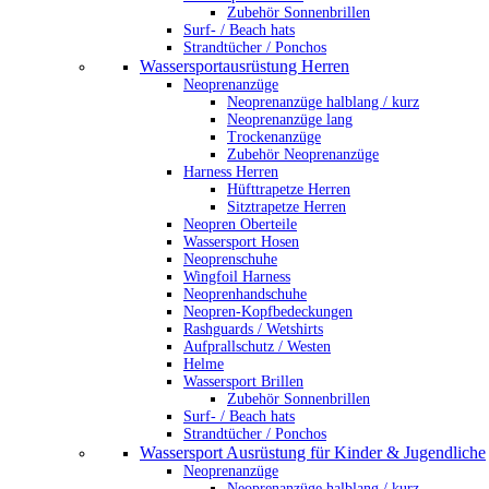
Zubehör Sonnenbrillen
Surf- / Beach hats
Strandtücher / Ponchos
Wassersportausrüstung Herren
Neoprenanzüge
Neoprenanzüge halblang / kurz
Neoprenanzüge lang
Trockenanzüge
Zubehör Neoprenanzüge
Harness Herren
Hüfttrapetze Herren
Sitztrapetze Herren
Neopren Oberteile
Wassersport Hosen
Neoprenschuhe
Wingfoil Harness
Neoprenhandschuhe
Neopren-Kopfbedeckungen
Rashguards / Wetshirts
Aufprallschutz / Westen
Helme
Wassersport Brillen
Zubehör Sonnenbrillen
Surf- / Beach hats
Strandtücher / Ponchos
Wassersport Ausrüstung für Kinder & Jugendliche
Neoprenanzüge
Neoprenanzüge halblang / kurz