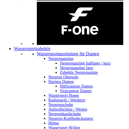
Wassersportzubehör
Wassersportausrüstung für Damen
Neoprenanzüge
Neoprenanzüge halblang / kurz
Neoprenanzüge lang
Zubehör Neoprenazüge
Neopren Oberteile
Harness Damen
Hüfttrapetze Damen
Sitztrapetze Damen
Wassersport Hosen
Rashguards / Wetshirts
Neoprenschuhe
Aufprallschutz / Westen
Neoprenhandschuhe
Neopren-Kopfbedeckungen
Helme
Wassersport Brillen