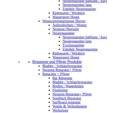
Neoprenanzüge halblang / kurz
Neoprenanzüge lang
Zubehör Neoprenazüge
Rashguards / Wetshirts
Wassersport Hosen
Wassersportausrüstung Herren
Aufprallschutz / Westen
Neopren Oberteile
Neoprenanzüge
Neoprenanzüge halblang / kurz
Neoprenanzüge lang
Trockenanzüge
Zubehör Neoprenanzüge
Rashguards / Wetshirts
Wassersport Hosen
Repararur und Pflege Produkte
Bladder / Schlauchreparatur
Neopren Reparatur+ Pflege
Reparatur + Pflege
Bar Reparatur
Bladder / Schlauchreparatur
Bridles / Waageleinen
Flugleinen
Neopren Reparatur+ Pflege
Segeltuch Reparatur
Surfboard reparatur
Ventile & Verbindungen
Werkzeuge