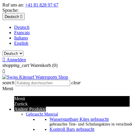
Ruf uns an:
+41 81 828 97 67
Sprache:
Deutsch

Deutsch
Français
Italiano
English

Anmelden
shopping_cart
Warenkorb
(0)

search
clear
Menü
Menü
Zurück
Andere Produkte
Gebraucht Material
Wasserstartbare Kites gebraucht
gebrauchte Test- und Schulungskites in verschied
Kontroll Bars gebraucht