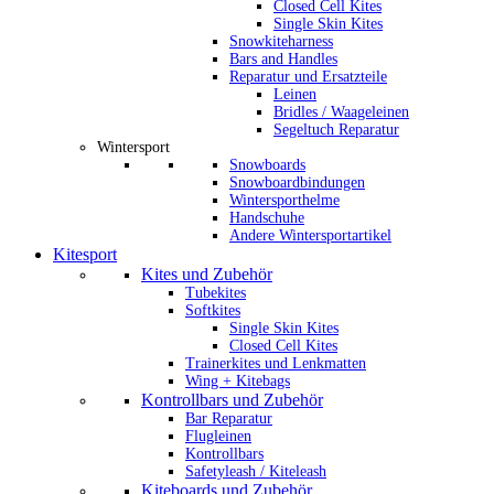
Closed Cell Kites
Single Skin Kites
Snowkiteharness
Bars and Handles
Reparatur und Ersatzteile
Leinen
Bridles / Waageleinen
Segeltuch Reparatur
Wintersport
Snowboards
Snowboardbindungen
Wintersporthelme
Handschuhe
Andere Wintersportartikel
Kitesport
Kites und Zubehör
Tubekites
Softkites
Single Skin Kites
Closed Cell Kites
Trainerkites und Lenkmatten
Wing + Kitebags
Kontrollbars und Zubehör
Bar Reparatur
Flugleinen
Kontrollbars
Safetyleash / Kiteleash
Kiteboards und Zubehör