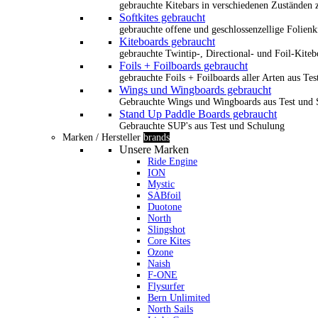
gebrauchte Kitebars in verschiedenen Zuständen z
Softkites gebraucht
gebrauchte offene und geschlossenzellige Folienk
Kiteboards gebraucht
gebrauchte Twintip-, Directional- und Foil-Kiteb
Foils + Foilboards gebraucht
gebrauchte Foils + Foilboards aller Arten aus Te
Wings und Wingboards gebraucht
Gebrauchte Wings und Wingboards aus Test und
Stand Up Paddle Boards gebraucht
Gebrauchte SUP's aus Test und Schulung
Marken / Hersteller
brands
Unsere Marken
Ride Engine
ION
Mystic
SABfoil
Duotone
North
Slingshot
Core Kites
Ozone
Naish
F-ONE
Flysurfer
Bern Unlimited
North Sails