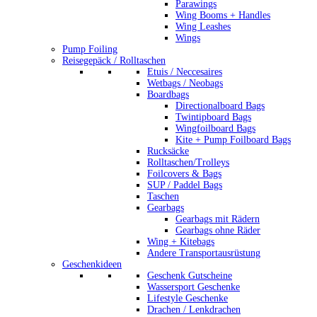
Parawings
Wing Booms + Handles
Wing Leashes
Wings
Pump Foiling
Reisegepäck / Rolltaschen
Etuis / Neccesaires
Wetbags / Neobags
Boardbags
Directionalboard Bags
Twintipboard Bags
Wingfoilboard Bags
Kite + Pump Foilboard Bags
Rucksäcke
Rolltaschen/Trolleys
Foilcovers & Bags
SUP / Paddel Bags
Taschen
Gearbags
Gearbags mit Rädern
Gearbags ohne Räder
Wing + Kitebags
Andere Transportausrüstung
Geschenkideen
Geschenk Gutscheine
Wassersport Geschenke
Lifestyle Geschenke
Drachen / Lenkdrachen