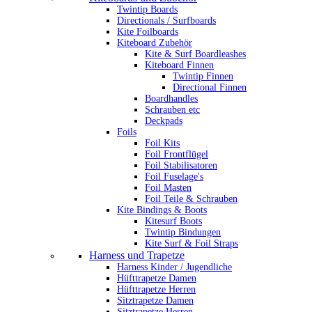
Twintip Boards
Directionals / Surfboards
Kite Foilboards
Kiteboard Zubehör
Kite & Surf Boardleashes
Kiteboard Finnen
Twintip Finnen
Directional Finnen
Boardhandles
Schrauben etc
Deckpads
Foils
Foil Kits
Foil Frontflügel
Foil Stabilisatoren
Foil Fuselage's
Foil Masten
Foil Teile & Schrauben
Kite Bindings & Boots
Kitesurf Boots
Twintip Bindungen
Kite Surf & Foil Straps
Harness und Trapetze
Harness Kinder / Jugendliche
Hüfttrapetze Damen
Hüfttrapetze Herren
Sitztrapetze Damen
Sitztrapetze Herren