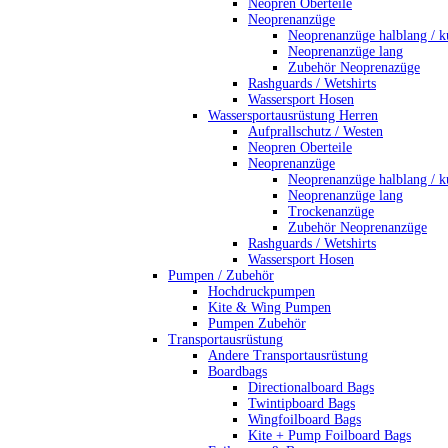
Neopren Oberteile
Neoprenanzüge
Neoprenanzüge halblang / k
Neoprenanzüge lang
Zubehör Neoprenazüge
Rashguards / Wetshirts
Wassersport Hosen
Wassersportausrüstung Herren
Aufprallschutz / Westen
Neopren Oberteile
Neoprenanzüge
Neoprenanzüge halblang / k
Neoprenanzüge lang
Trockenanzüge
Zubehör Neoprenanzüge
Rashguards / Wetshirts
Wassersport Hosen
Pumpen / Zubehör
Hochdruckpumpen
Kite & Wing Pumpen
Pumpen Zubehör
Transportausrüstung
Andere Transportausrüstung
Boardbags
Directionalboard Bags
Twintipboard Bags
Wingfoilboard Bags
Kite + Pump Foilboard Bags