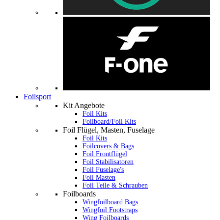
Foilsport
Kit Angebote
Foil Kits
Foilboard/Foil Kits
Foil Flügel, Masten, Fuselage
Foil Kits
Foilcovers & Bags
Foil Frontflügel
Foil Stabilisatoren
Foil Fuselage's
Foil Masten
Foil Teile & Schrauben
Foilboards
Wingfoilboard Bags
Wingfoil Footstraps
Wing Foilboards