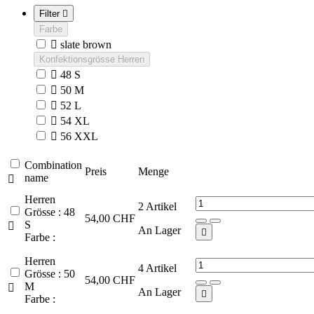
Filter

Farbe

slate brown
Konfektionsgrösse Herren

48 S

50 M

52 L

54 XL

56 XXL
Combination
Preis
Menge
name

Herren
2
Artikel
Grösse : 48
54,00 CHF
S

An Lager

Farbe :
Herren
4
Artikel
Grösse : 50
54,00 CHF
M

An Lager

Farbe :