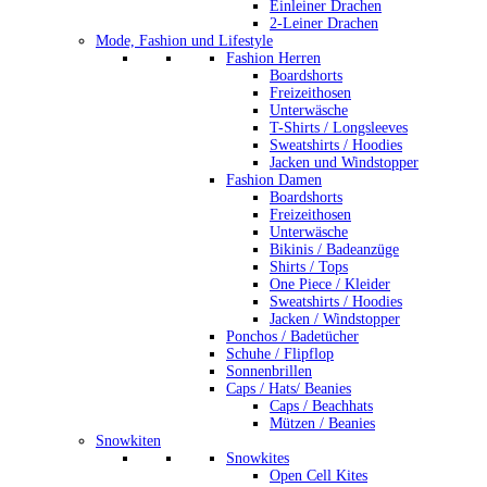
Einleiner Drachen
2-Leiner Drachen
Mode, Fashion und Lifestyle
Fashion Herren
Boardshorts
Freizeithosen
Unterwäsche
T-Shirts / Longsleeves
Sweatshirts / Hoodies
Jacken und Windstopper
Fashion Damen
Boardshorts
Freizeithosen
Unterwäsche
Bikinis / Badeanzüge
Shirts / Tops
One Piece / Kleider
Sweatshirts / Hoodies
Jacken / Windstopper
Ponchos / Badetücher
Schuhe / Flipflop
Sonnenbrillen
Caps / Hats/ Beanies
Caps / Beachhats
Mützen / Beanies
Snowkiten
Snowkites
Open Cell Kites