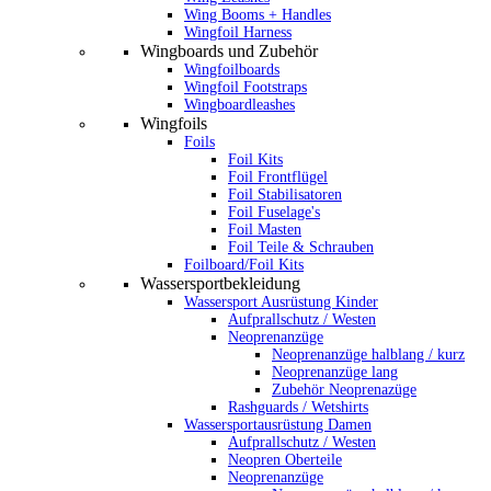
Wing Booms + Handles
Wingfoil Harness
Wingboards und Zubehör
Wingfoilboards
Wingfoil Footstraps
Wingboardleashes
Wingfoils
Foils
Foil Kits
Foil Frontflügel
Foil Stabilisatoren
Foil Fuselage's
Foil Masten
Foil Teile & Schrauben
Foilboard/Foil Kits
Wassersportbekleidung
Wassersport Ausrüstung Kinder
Aufprallschutz / Westen
Neoprenanzüge
Neoprenanzüge halblang / kurz
Neoprenanzüge lang
Zubehör Neoprenazüge
Rashguards / Wetshirts
Wassersportausrüstung Damen
Aufprallschutz / Westen
Neopren Oberteile
Neoprenanzüge