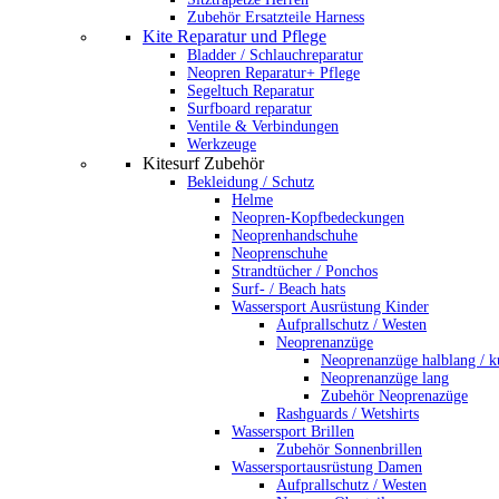
Zubehör Ersatzteile Harness
Kite Reparatur und Pflege
Bladder / Schlauchreparatur
Neopren Reparatur+ Pflege
Segeltuch Reparatur
Surfboard reparatur
Ventile & Verbindungen
Werkzeuge
Kitesurf Zubehör
Bekleidung / Schutz
Helme
Neopren-Kopfbedeckungen
Neoprenhandschuhe
Neoprenschuhe
Strandtücher / Ponchos
Surf- / Beach hats
Wassersport Ausrüstung Kinder
Aufprallschutz / Westen
Neoprenanzüge
Neoprenanzüge halblang / k
Neoprenanzüge lang
Zubehör Neoprenazüge
Rashguards / Wetshirts
Wassersport Brillen
Zubehör Sonnenbrillen
Wassersportausrüstung Damen
Aufprallschutz / Westen