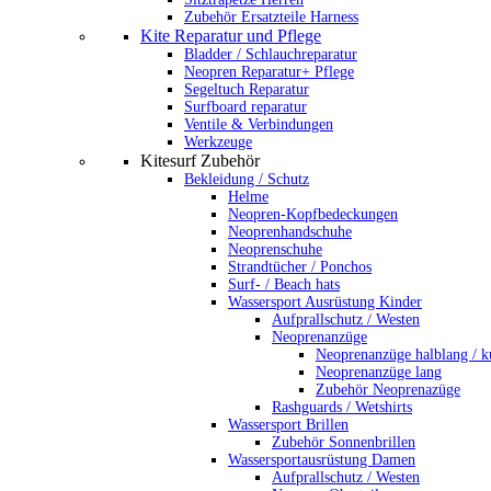
Zubehör Ersatzteile Harness
Kite Reparatur und Pflege
Bladder / Schlauchreparatur
Neopren Reparatur+ Pflege
Segeltuch Reparatur
Surfboard reparatur
Ventile & Verbindungen
Werkzeuge
Kitesurf Zubehör
Bekleidung / Schutz
Helme
Neopren-Kopfbedeckungen
Neoprenhandschuhe
Neoprenschuhe
Strandtücher / Ponchos
Surf- / Beach hats
Wassersport Ausrüstung Kinder
Aufprallschutz / Westen
Neoprenanzüge
Neoprenanzüge halblang / k
Neoprenanzüge lang
Zubehör Neoprenazüge
Rashguards / Wetshirts
Wassersport Brillen
Zubehör Sonnenbrillen
Wassersportausrüstung Damen
Aufprallschutz / Westen