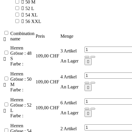

50 M

52 L

54 XL

56 XXL
Combination
Preis
Menge
name

Herren
3
Artikel
Grösse : 48
109,00 CHF
S

An Lager

Farbe :
Herren
4
Artikel
Grösse : 50
109,00 CHF
M

An Lager

Farbe :
Herren
6
Artikel
Grösse : 52
109,00 CHF
L

An Lager

Farbe :
Herren
2
Artikel
Grösse : 54