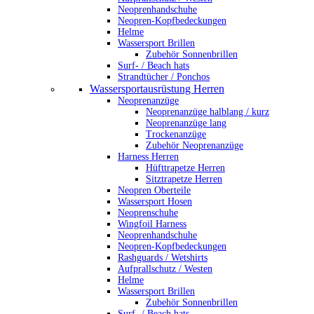
Neoprenhandschuhe
Neopren-Kopfbedeckungen
Helme
Wassersport Brillen
Zubehör Sonnenbrillen
Surf- / Beach hats
Strandtücher / Ponchos
Wassersportausrüstung Herren
Neoprenanzüge
Neoprenanzüge halblang / kurz
Neoprenanzüge lang
Trockenanzüge
Zubehör Neoprenanzüge
Harness Herren
Hüfttrapetze Herren
Sitztrapetze Herren
Neopren Oberteile
Wassersport Hosen
Neoprenschuhe
Wingfoil Harness
Neoprenhandschuhe
Neopren-Kopfbedeckungen
Rashguards / Wetshirts
Aufprallschutz / Westen
Helme
Wassersport Brillen
Zubehör Sonnenbrillen
Surf- / Beach hats