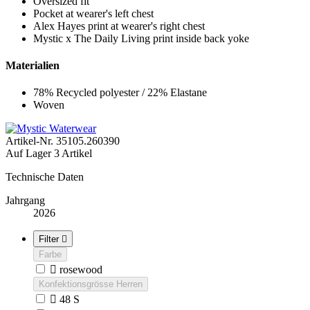
Oversized fit
Pocket at wearer's left chest
Alex Hayes print at wearer's right chest
Mystic x The Daily Living print inside back yoke
Materialien
78% Recycled polyester / 22% Elastane
Woven
Artikel-Nr.
35105.260390
Auf Lager
3 Artikel
Technische Daten
Jahrgang
2026
Filter

Farbe

rosewood
Konfektionsgrösse Herren

48 S