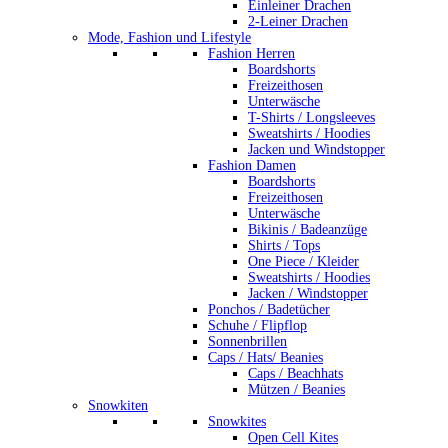
Einleiner Drachen
2-Leiner Drachen
Mode, Fashion und Lifestyle
Fashion Herren
Boardshorts
Freizeithosen
Unterwäsche
T-Shirts / Longsleeves
Sweatshirts / Hoodies
Jacken und Windstopper
Fashion Damen
Boardshorts
Freizeithosen
Unterwäsche
Bikinis / Badeanzüge
Shirts / Tops
One Piece / Kleider
Sweatshirts / Hoodies
Jacken / Windstopper
Ponchos / Badetücher
Schuhe / Flipflop
Sonnenbrillen
Caps / Hats/ Beanies
Caps / Beachhats
Mützen / Beanies
Snowkiten
Snowkites
Open Cell Kites