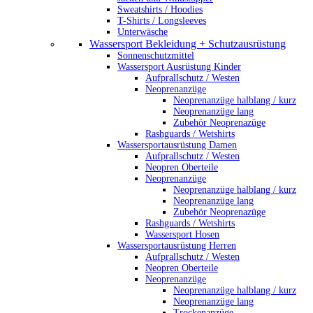
Sweatshirts / Hoodies
T-Shirts / Longsleeves
Unterwäsche
Wassersport Bekleidung + Schutzausrüstung
Sonnenschutzmittel
Wassersport Ausrüstung Kinder
Aufprallschutz / Westen
Neoprenanzüge
Neoprenanzüge halblang / kurz
Neoprenanzüge lang
Zubehör Neoprenazüge
Rashguards / Wetshirts
Wassersportausrüstung Damen
Aufprallschutz / Westen
Neopren Oberteile
Neoprenanzüge
Neoprenanzüge halblang / kurz
Neoprenanzüge lang
Zubehör Neoprenazüge
Rashguards / Wetshirts
Wassersport Hosen
Wassersportausrüstung Herren
Aufprallschutz / Westen
Neopren Oberteile
Neoprenanzüge
Neoprenanzüge halblang / kurz
Neoprenanzüge lang
Trockenanzüge