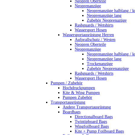
Neopren Oberteile
Neoprenanzüge
Neoprenanzüge halblang / k
Neoprenanzüge lang
Zubehör Neoprenazüge
Rashguards / Wetshirts
Wassersport Hosen
Wassersportausrüstung Herren
Aufprallschutz / Westen
Neopren Oberteile
Neoprenanzüge
Neoprenanzüge halblang / k
Neoprenanzüge lang
Trockenanzüge
Zubehör Neoprenanzüge
Rashguards / Wetshirts
Wassersport Hosen
Pumpen / Zubehör
Hochdruckpumpen
Kite & Wing Pumpen
Pumpen Zubehör
Transportausrüstung
Andere Transportausrüstung
Boardbags
Directionalboard Bags
Twintipboard Bags
Wingfoilboard Bags
Kite + Pump Foilboard Bags