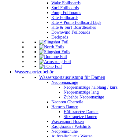
Wake Foilboards
Surf Foilboards
Pump Foilboards
Kite Foilboards
Kite + Pump Foilboard Bags
Kite & Surf Boardleashes
Downwind Foilboards
Deckpads
Wassersportzubehör
Wassersportausrüstung für Damen
Neoprenanzüge
Neoprenanzüge halblang / kurz
Neoprenanzüge lang
Zubehör Neoprenazüge
Neopren Oberteile
Harness Damen
Hüfttrapetze Damen
Sitztrapetze Damen
Wassersport Hosen
Rashguards / Wetshirts
Neoprenschuhe
Aufprallschutz / Westen