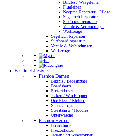
Bridles / Waageleinen
Flugleinen
Neopren Reparatur+ Pflege
Segeltuch Reparatur
Surfboard reparatur
Ventile & Verbindungen
Werkzeuge
Segeltuch Reparatur
Surfboard reparatur
Ventile & Verbindungen
Werkzeuge
Fashion/Lifestyle
Fashion Damen
Bikinis / Badeanzüge
Boardshorts
Freizeithosen
Jacken / Windstopper
One Piece / Kleider
Shirts / Tops
Sweatshirts / Hoodies
Unterwäsche
Fashion Herren
Boardshorts
Freizeithosen
Jacken und Windstopper