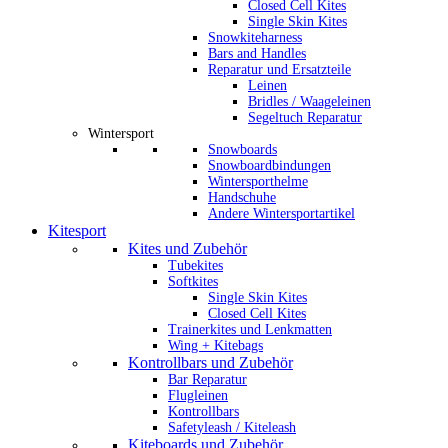
Closed Cell Kites
Single Skin Kites
Snowkiteharness
Bars and Handles
Reparatur und Ersatzteile
Leinen
Bridles / Waageleinen
Segeltuch Reparatur
Wintersport
Snowboards
Snowboardbindungen
Wintersporthelme
Handschuhe
Andere Wintersportartikel
Kitesport
Kites und Zubehör
Tubekites
Softkites
Single Skin Kites
Closed Cell Kites
Trainerkites und Lenkmatten
Wing + Kitebags
Kontrollbars und Zubehör
Bar Reparatur
Flugleinen
Kontrollbars
Safetyleash / Kiteleash
Kiteboards und Zubehör