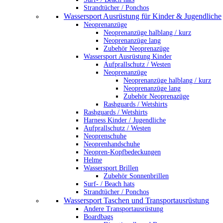
Strandtücher / Ponchos
Wassersport Ausrüstung für Kinder & Jugendliche
Neoprenanzüge
Neoprenanzüge halblang / kurz
Neoprenanzüge lang
Zubehör Neoprenazüge
Wassersport Ausrüstung Kinder
Aufprallschutz / Westen
Neoprenanzüge
Neoprenanzüge halblang / kurz
Neoprenanzüge lang
Zubehör Neoprenazüge
Rashguards / Wetshirts
Rashguards / Wetshirts
Harness Kinder / Jugendliche
Aufprallschutz / Westen
Neoprenschuhe
Neoprenhandschuhe
Neopren-Kopfbedeckungen
Helme
Wassersport Brillen
Zubehör Sonnenbrillen
Surf- / Beach hats
Strandtücher / Ponchos
Wassersport Taschen und Transportausrüstung
Andere Transportausrüstung
Boardbags