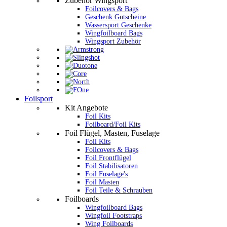
Zubehör Wingsport
Foilcovers & Bags
Geschenk Gutscheine
Wassersport Geschenke
Wingfoilboard Bags
Wingsport Zubehör
Foilsport
Kit Angebote
Foil Kits
Foilboard/Foil Kits
Foil Flügel, Masten, Fuselage
Foil Kits
Foilcovers & Bags
Foil Frontflügel
Foil Stabilisatoren
Foil Fuselage's
Foil Masten
Foil Teile & Schrauben
Foilboards
Wingfoilboard Bags
Wingfoil Footstraps
Wing Foilboards