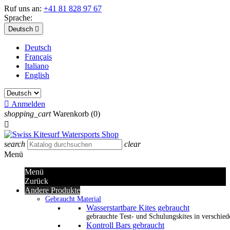
Ruf uns an:
+41 81 828 97 67
Sprache:
Deutsch

Deutsch
Français
Italiano
English

Anmelden
shopping_cart
Warenkorb
(0)

search
clear
Menü
Menü
Zurück
Andere Produkte
Gebraucht Material
Wasserstartbare Kites gebraucht
gebrauchte Test- und Schulungskites in verschied
Kontroll Bars gebraucht