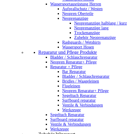
Wassersportausrüstung Herren
Aufprallschutz / Westen
Neopren Oberteile
Neoprenanzüge
Neoprenanzüge halblang / kurz
Neoprenanzüge lang
Trockenanzüge
Zubehör Neoprenanzüge
Rashguards / Wetshirts
Wassersport Hosen
Repararur und Pflege Produkte
Bladder / Schlauchreparatur
Neopren Reparatur+ Pflege
Reparatur + Pflege
Bar Reparatur
Bladder / Schlauchreparatur
Bridles / Waageleinen
Flugleinen
Neopren Reparatur+ Pflege
Segeltuch Reparatur
Surfboard reparatur
Ventile & Verbindungen
Werkzeuge
Segeltuch Reparatur
Surfboard reparatur
Ventile & Verbindungen
Werkzeuge