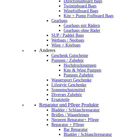
Directionalboard Bags
Twintipboard Bags
Wingfoilboard Bags
Kite + Pump Foilboard Bags
Gearbags
Gearbags mit Rädern
Gearbags ohne Räder
SUP / Paddel Bags
Wetbags / Neobags
Wing + Kitebags
Anderes
Geschenk Gutscheine
Pumpen / Zubehör
Hochdruckpumpen
Kite & Wing Pumpen
Pumpen Zubehör
Wassersport Geschenke
Lifestyle Geschenke
Sonnenschutzmittel
Diverses Zubehör
Ersatzteile
Reparatur und Pflege Produkte
Bladder / Schlauchreparatur
Bridles / Waageleinen
Neopren Reparatur+ Pflege
Reparatur + Pflege
Bar Reparatur
Bladder / Schlauchreparatur