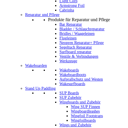
Light Corp
Armstrong Foil
Cabrinha
Reparatur und Pflege
Produkte für Reparatur und Pflege
Bar Reparatur
Bladder / Schlauchreparatur
Bridles / Waageleinen
Flugleinen
Neopren Reparatur+ Pflege
Segeltuch Reparatur
Surfboard reparatur
Ventile & Verbindungen
Werkzeuge
Wakeboarden
Wakeboards
Wakeboardboots
Aufprallschutz und Westen
Wakesurfboards
Stand Up Paddling
SUP Boards
SUP Zubehör
Wingboards und Zubehör
Wing SUP Finnen
Wingboardleashes
Wingfoil Footstraps
Wingfoilboards
Wings und Zubehör