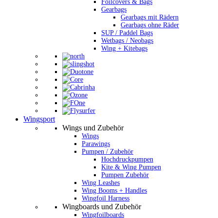
Foilcovers & Bags
Gearbags
Gearbags mit Rädern
Gearbags ohne Räder
SUP / Paddel Bags
Wetbags / Neobags
Wing + Kitebags
Wingsport
Wings und Zubehör
Wings
Parawings
Pumpen / Zubehör
Hochdruckpumpen
Kite & Wing Pumpen
Pumpen Zubehör
Wing Leashes
Wing Booms + Handles
Wingfoil Harness
Wingboards und Zubehör
Wingfoilboards