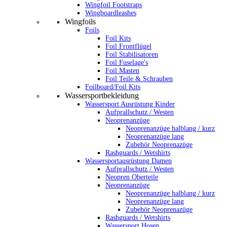
Wingfoil Footstraps
Wingboardleashes
Wingfoils
Foils
Foil Kits
Foil Frontflügel
Foil Stabilisatoren
Foil Fuselage's
Foil Masten
Foil Teile & Schrauben
Foilboard/Foil Kits
Wassersportbekleidung
Wassersport Ausrüstung Kinder
Aufprallschutz / Westen
Neoprenanzüge
Neoprenanzüge halblang / kurz
Neoprenanzüge lang
Zubehör Neoprenazüge
Rashguards / Wetshirts
Wassersportausrüstung Damen
Aufprallschutz / Westen
Neopren Oberteile
Neoprenanzüge
Neoprenanzüge halblang / kurz
Neoprenanzüge lang
Zubehör Neoprenazüge
Rashguards / Wetshirts
Wassersport Hosen