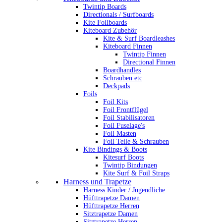
Twintip Boards
Directionals / Surfboards
Kite Foilboards
Kiteboard Zubehör
Kite & Surf Boardleashes
Kiteboard Finnen
Twintip Finnen
Directional Finnen
Boardhandles
Schrauben etc
Deckpads
Foils
Foil Kits
Foil Frontflügel
Foil Stabilisatoren
Foil Fuselage's
Foil Masten
Foil Teile & Schrauben
Kite Bindings & Boots
Kitesurf Boots
Twintip Bindungen
Kite Surf & Foil Straps
Harness und Trapetze
Harness Kinder / Jugendliche
Hüfttrapetze Damen
Hüfttrapetze Herren
Sitztrapetze Damen
Sitztrapetze Herren