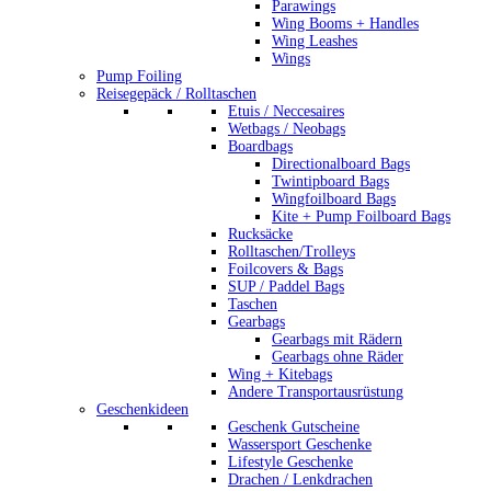
Parawings
Wing Booms + Handles
Wing Leashes
Wings
Pump Foiling
Reisegepäck / Rolltaschen
Etuis / Neccesaires
Wetbags / Neobags
Boardbags
Directionalboard Bags
Twintipboard Bags
Wingfoilboard Bags
Kite + Pump Foilboard Bags
Rucksäcke
Rolltaschen/Trolleys
Foilcovers & Bags
SUP / Paddel Bags
Taschen
Gearbags
Gearbags mit Rädern
Gearbags ohne Räder
Wing + Kitebags
Andere Transportausrüstung
Geschenkideen
Geschenk Gutscheine
Wassersport Geschenke
Lifestyle Geschenke
Drachen / Lenkdrachen