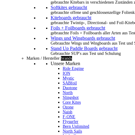
gebrauchte Kitebars in verschiedenen Zuständen z
Softkites gebraucht
gebrauchte offene und geschlossenzellige Folienk
Kiteboards gebraucht
gebrauchte Twintip-, Directional- und Foil-Kiteb
Foils + Foilboards gebraucht
gebrauchte Foils + Foilboards aller Arten aus Te
Wings und Wingboards gebraucht
Gebrauchte Wings und Wingboards aus Test und
Stand Up Paddle Boards gebraucht
Gebrauchte SUP's aus Test und Schulung
Marken / Hersteller
brands
Unsere Marken
Ride Engine
ION
Mystic
SABfoil
Duotone
North
Slingshot
Core Kites
Ozone
Naish
F-ONE
Flysurfer
Bern Unlimited
North Sails