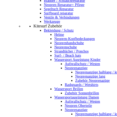
Bladder / Schlauchreparatur
Neopren Reparatur+ Pflege
Segeltuch Reparatur
Surfboard reparatur
Ventile & Verbindungen
Werkzeuge
Kitesurf Zubehör
Bekleidung / Schutz
Helme
Neopren-Kopfbedeckungen
Neoprenhandschuhe
Neoprenschuhe
Strandtücher / Ponchos
Surf- / Beach hats
Wassersport Ausrüstung Kinder
Aufprallschutz / Westen
Neoprenanzüge
Neoprenanzüge halblang / k
Neoprenanzüge lang
Zubehör Neoprenazüge
Rashguards / Wetshirts
Wassersport Brillen
Zubehör Sonnenbrillen
Wassersportausrüstung Damen
Aufprallschutz / Westen
Neopren Oberteile
Neoprenanzüge
Neoprenanzüge halblang / k