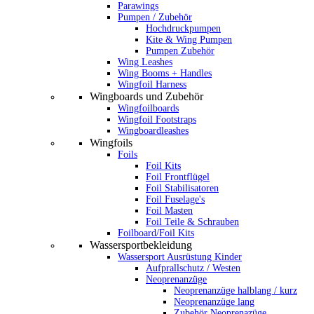
Parawings
Pumpen / Zubehör
Hochdruckpumpen
Kite & Wing Pumpen
Pumpen Zubehör
Wing Leashes
Wing Booms + Handles
Wingfoil Harness
Wingboards und Zubehör
Wingfoilboards
Wingfoil Footstraps
Wingboardleashes
Wingfoils
Foils
Foil Kits
Foil Frontflügel
Foil Stabilisatoren
Foil Fuselage's
Foil Masten
Foil Teile & Schrauben
Foilboard/Foil Kits
Wassersportbekleidung
Wassersport Ausrüstung Kinder
Aufprallschutz / Westen
Neoprenanzüge
Neoprenanzüge halblang / kurz
Neoprenanzüge lang
Zubehör Neoprenazüge