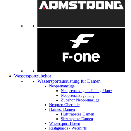
Wassersportzubehör
Wassersportausrüstung für Damen
Neoprenanzüge
Neoprenanzüge halblang / kurz
Neoprenanzüge lang
Zubehör Neoprenazüge
Neopren Oberteile
Harness Damen
Hüfttrapetze Damen
Sitztrapetze Damen
Wassersport Hosen
Rashguards / Wetshirts