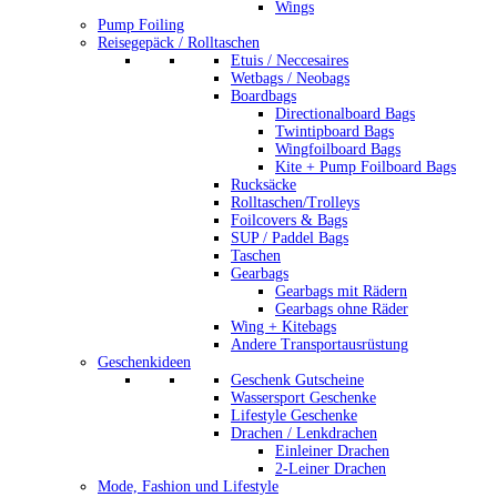
Wings
Pump Foiling
Reisegepäck / Rolltaschen
Etuis / Neccesaires
Wetbags / Neobags
Boardbags
Directionalboard Bags
Twintipboard Bags
Wingfoilboard Bags
Kite + Pump Foilboard Bags
Rucksäcke
Rolltaschen/Trolleys
Foilcovers & Bags
SUP / Paddel Bags
Taschen
Gearbags
Gearbags mit Rädern
Gearbags ohne Räder
Wing + Kitebags
Andere Transportausrüstung
Geschenkideen
Geschenk Gutscheine
Wassersport Geschenke
Lifestyle Geschenke
Drachen / Lenkdrachen
Einleiner Drachen
2-Leiner Drachen
Mode, Fashion und Lifestyle