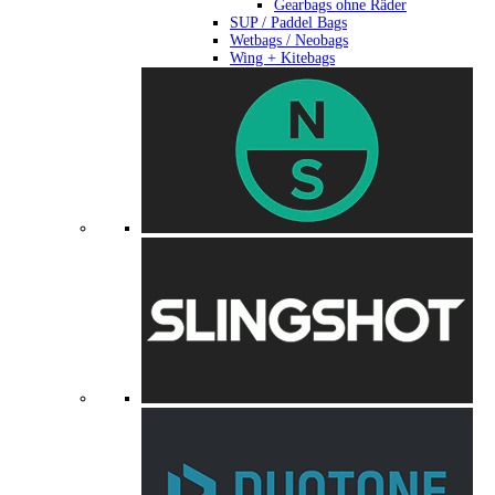
Gearbags ohne Räder
SUP / Paddel Bags
Wetbags / Neobags
Wing + Kitebags