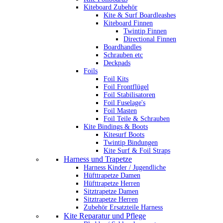
Kiteboard Zubehör
Kite & Surf Boardleashes
Kiteboard Finnen
Twintip Finnen
Directional Finnen
Boardhandles
Schrauben etc
Deckpads
Foils
Foil Kits
Foil Frontflügel
Foil Stabilisatoren
Foil Fuselage's
Foil Masten
Foil Teile & Schrauben
Kite Bindings & Boots
Kitesurf Boots
Twintip Bindungen
Kite Surf & Foil Straps
Harness und Trapetze
Harness Kinder / Jugendliche
Hüfttrapetze Damen
Hüfttrapetze Herren
Sitztrapetze Damen
Sitztrapetze Herren
Zubehör Ersatzteile Harness
Kite Reparatur und Pflege