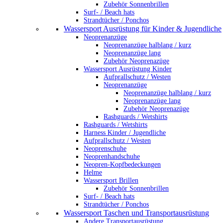
Zubehör Sonnenbrillen
Surf- / Beach hats
Strandtücher / Ponchos
Wassersport Ausrüstung für Kinder & Jugendliche
Neoprenanzüge
Neoprenanzüge halblang / kurz
Neoprenanzüge lang
Zubehör Neoprenazüge
Wassersport Ausrüstung Kinder
Aufprallschutz / Westen
Neoprenanzüge
Neoprenanzüge halblang / kurz
Neoprenanzüge lang
Zubehör Neoprenazüge
Rashguards / Wetshirts
Rashguards / Wetshirts
Harness Kinder / Jugendliche
Aufprallschutz / Westen
Neoprenschuhe
Neoprenhandschuhe
Neopren-Kopfbedeckungen
Helme
Wassersport Brillen
Zubehör Sonnenbrillen
Surf- / Beach hats
Strandtücher / Ponchos
Wassersport Taschen und Transportausrüstung
Andere Transportausrüstung