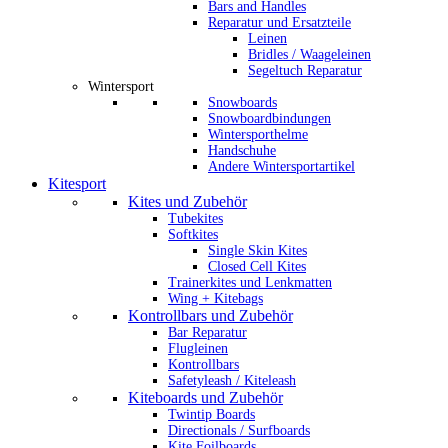
Bars and Handles
Reparatur und Ersatzteile
Leinen
Bridles / Waageleinen
Segeltuch Reparatur
Wintersport
Snowboards
Snowboardbindungen
Wintersporthelme
Handschuhe
Andere Wintersportartikel
Kitesport
Kites und Zubehör
Tubekites
Softkites
Single Skin Kites
Closed Cell Kites
Trainerkites und Lenkmatten
Wing + Kitebags
Kontrollbars und Zubehör
Bar Reparatur
Flugleinen
Kontrollbars
Safetyleash / Kiteleash
Kiteboards und Zubehör
Twintip Boards
Directionals / Surfboards
Kite Foilboards