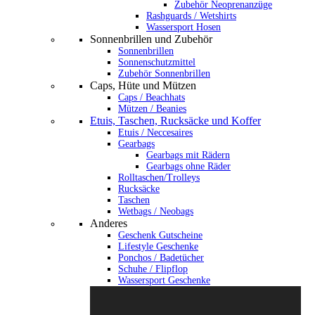
Zubehör Neoprenanzüge
Rashguards / Wetshirts
Wassersport Hosen
Sonnenbrillen und Zubehör
Sonnenbrillen
Sonnenschutzmittel
Zubehör Sonnenbrillen
Caps, Hüte und Mützen
Caps / Beachhats
Mützen / Beanies
Etuis, Taschen, Rucksäcke und Koffer
Etuis / Neccesaires
Gearbags
Gearbags mit Rädern
Gearbags ohne Räder
Rolltaschen/Trolleys
Rucksäcke
Taschen
Wetbags / Neobags
Anderes
Geschenk Gutscheine
Lifestyle Geschenke
Ponchos / Badetücher
Schuhe / Flipflop
Wassersport Geschenke