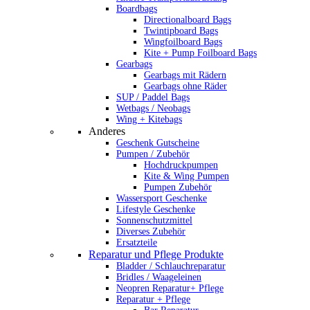
Boardbags
Directionalboard Bags
Twintipboard Bags
Wingfoilboard Bags
Kite + Pump Foilboard Bags
Gearbags
Gearbags mit Rädern
Gearbags ohne Räder
SUP / Paddel Bags
Wetbags / Neobags
Wing + Kitebags
Anderes
Geschenk Gutscheine
Pumpen / Zubehör
Hochdruckpumpen
Kite & Wing Pumpen
Pumpen Zubehör
Wassersport Geschenke
Lifestyle Geschenke
Sonnenschutzmittel
Diverses Zubehör
Ersatzteile
Reparatur und Pflege Produkte
Bladder / Schlauchreparatur
Bridles / Waageleinen
Neopren Reparatur+ Pflege
Reparatur + Pflege