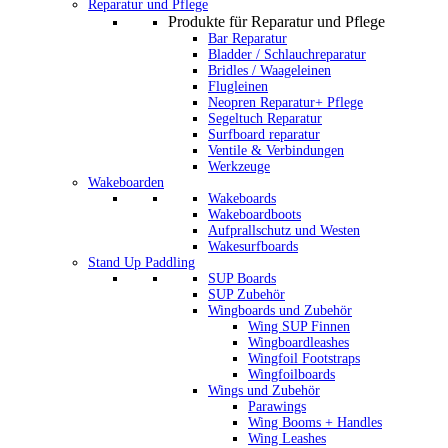
Reparatur und Pflege
Produkte für Reparatur und Pflege
Bar Reparatur
Bladder / Schlauchreparatur
Bridles / Waageleinen
Flugleinen
Neopren Reparatur+ Pflege
Segeltuch Reparatur
Surfboard reparatur
Ventile & Verbindungen
Werkzeuge
Wakeboarden
Wakeboards
Wakeboardboots
Aufprallschutz und Westen
Wakesurfboards
Stand Up Paddling
SUP Boards
SUP Zubehör
Wingboards und Zubehör
Wing SUP Finnen
Wingboardleashes
Wingfoil Footstraps
Wingfoilboards
Wings und Zubehör
Parawings
Wing Booms + Handles
Wing Leashes