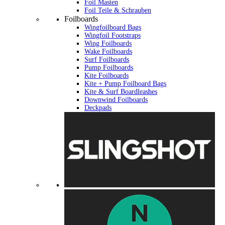
Foil Masten
Foil Teile & Schrauben
Foilboards
Wingfoilboard Bags
Wingfoil Footstraps
Wing Foilboards
Wake Foilboards
Surf Foilboards
Pump Foilboards
Kite Foilboards
Kite + Pump Foilboard Bags
Kite & Surf Boardleashes
Downwind Foilboards
Deckpads