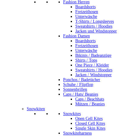
Fashion Herren
Boardshorts
Freizeithosen
Unterwäsche
T-Shirts / Longsleeves
Sweatshirts / Hoodies
Jacken und Windstopper
Fashion Damen
Boardshorts
Freizeithosen
Unterwäsche
Bikinis / Badeanzüge
Shirts / Tops
One Piece / Kleider
Sweatshirts / Hoodies
Jacken / Windstopper
Ponchos / Badetücher
Schuhe / Flipflop
Sonnenbrillen
Caps / Hats/ Beanies
Caps / Beachhats
Mützen / Beanies
Snowkiten
Snowkites
Open Cell Kites
Closed Cell Kites
Single Skin Kites
Snowkiteharness