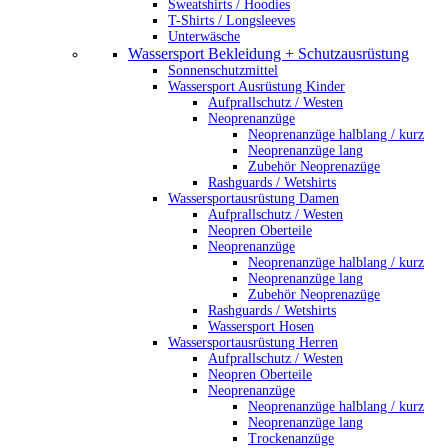
Sweatshirts / Hoodies
T-Shirts / Longsleeves
Unterwäsche
Wassersport Bekleidung + Schutzausrüstung
Sonnenschutzmittel
Wassersport Ausrüstung Kinder
Aufprallschutz / Westen
Neoprenanzüge
Neoprenanzüge halblang / kurz
Neoprenanzüge lang
Zubehör Neoprenazüge
Rashguards / Wetshirts
Wassersportausrüstung Damen
Aufprallschutz / Westen
Neopren Oberteile
Neoprenanzüge
Neoprenanzüge halblang / kurz
Neoprenanzüge lang
Zubehör Neoprenazüge
Rashguards / Wetshirts
Wassersport Hosen
Wassersportausrüstung Herren
Aufprallschutz / Westen
Neopren Oberteile
Neoprenanzüge
Neoprenanzüge halblang / kurz
Neoprenanzüge lang
Trockenanzüge