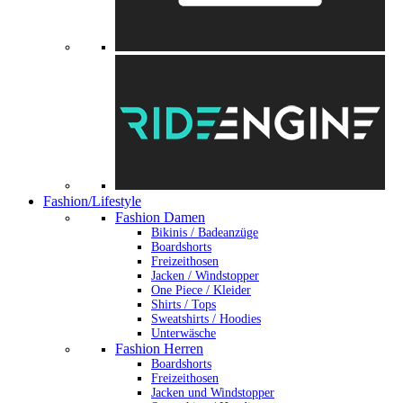
Fashion/Lifestyle
Fashion Damen
Bikinis / Badeanzüge
Boardshorts
Freizeithosen
Jacken / Windstopper
One Piece / Kleider
Shirts / Tops
Sweatshirts / Hoodies
Unterwäsche
Fashion Herren
Boardshorts
Freizeithosen
Jacken und Windstopper