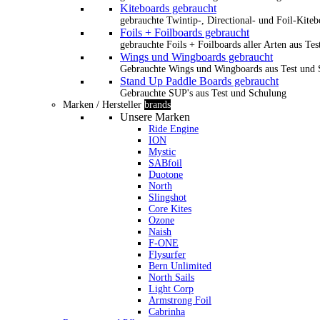
Kiteboards gebraucht
gebrauchte Twintip-, Directional- und Foil-Kiteb
Foils + Foilboards gebraucht
gebrauchte Foils + Foilboards aller Arten aus Te
Wings und Wingboards gebraucht
Gebrauchte Wings und Wingboards aus Test und
Stand Up Paddle Boards gebraucht
Gebrauchte SUP's aus Test und Schulung
Marken / Hersteller
brands
Unsere Marken
Ride Engine
ION
Mystic
SABfoil
Duotone
North
Slingshot
Core Kites
Ozone
Naish
F-ONE
Flysurfer
Bern Unlimited
North Sails
Light Corp
Armstrong Foil
Cabrinha