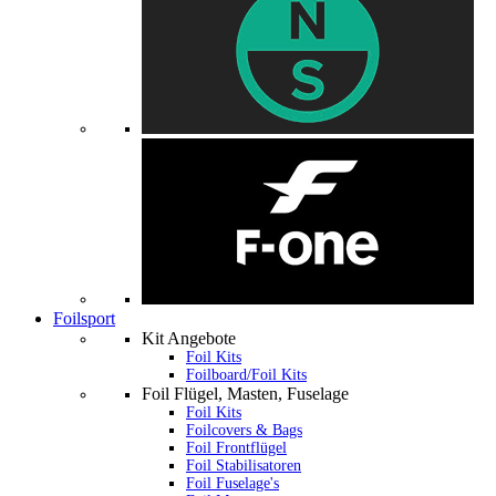
Foilsport
Kit Angebote
Foil Kits
Foilboard/Foil Kits
Foil Flügel, Masten, Fuselage
Foil Kits
Foilcovers & Bags
Foil Frontflügel
Foil Stabilisatoren
Foil Fuselage's