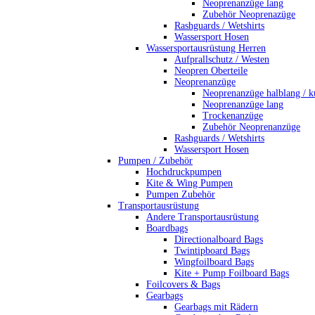
Neoprenanzüge lang
Zubehör Neoprenazüge
Rashguards / Wetshirts
Wassersport Hosen
Wassersportausrüstung Herren
Aufprallschutz / Westen
Neopren Oberteile
Neoprenanzüge
Neoprenanzüge halblang / k
Neoprenanzüge lang
Trockenanzüge
Zubehör Neoprenanzüge
Rashguards / Wetshirts
Wassersport Hosen
Pumpen / Zubehör
Hochdruckpumpen
Kite & Wing Pumpen
Pumpen Zubehör
Transportausrüstung
Andere Transportausrüstung
Boardbags
Directionalboard Bags
Twintipboard Bags
Wingfoilboard Bags
Kite + Pump Foilboard Bags
Foilcovers & Bags
Gearbags
Gearbags mit Rädern