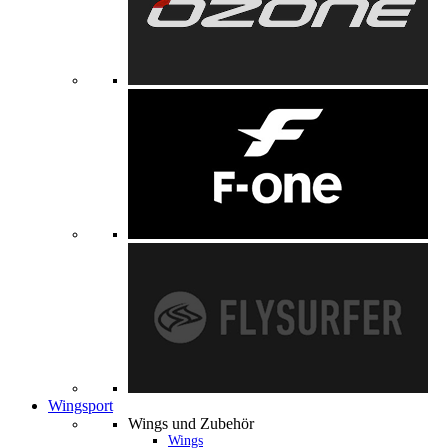
Wingsport
Wings und Zubehör
Wings