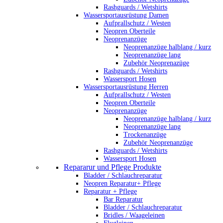
Rashguards / Wetshirts
Wassersportausrüstung Damen
Aufprallschutz / Westen
Neopren Oberteile
Neoprenanzüge
Neoprenanzüge halblang / kurz
Neoprenanzüge lang
Zubehör Neoprenazüge
Rashguards / Wetshirts
Wassersport Hosen
Wassersportausrüstung Herren
Aufprallschutz / Westen
Neopren Oberteile
Neoprenanzüge
Neoprenanzüge halblang / kurz
Neoprenanzüge lang
Trockenanzüge
Zubehör Neoprenanzüge
Rashguards / Wetshirts
Wassersport Hosen
Repararur und Pflege Produkte
Bladder / Schlauchreparatur
Neopren Reparatur+ Pflege
Reparatur + Pflege
Bar Reparatur
Bladder / Schlauchreparatur
Bridles / Waageleinen