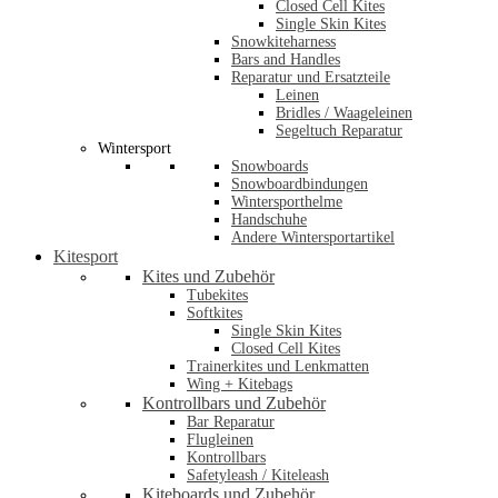
Closed Cell Kites
Single Skin Kites
Snowkiteharness
Bars and Handles
Reparatur und Ersatzteile
Leinen
Bridles / Waageleinen
Segeltuch Reparatur
Wintersport
Snowboards
Snowboardbindungen
Wintersporthelme
Handschuhe
Andere Wintersportartikel
Kitesport
Kites und Zubehör
Tubekites
Softkites
Single Skin Kites
Closed Cell Kites
Trainerkites und Lenkmatten
Wing + Kitebags
Kontrollbars und Zubehör
Bar Reparatur
Flugleinen
Kontrollbars
Safetyleash / Kiteleash
Kiteboards und Zubehör