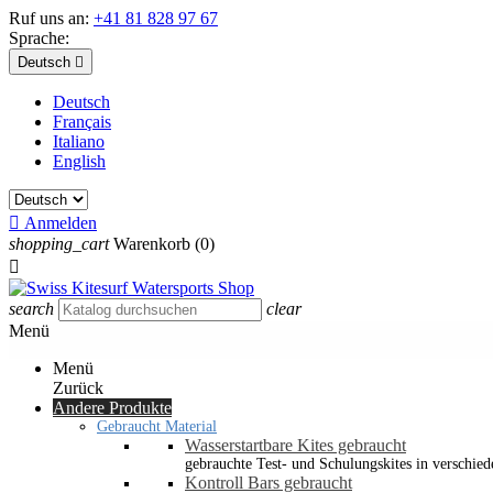
Ruf uns an:
+41 81 828 97 67
Sprache:
Deutsch

Deutsch
Français
Italiano
English

Anmelden
shopping_cart
Warenkorb
(0)

search
clear
Menü
Menü
Zurück
Andere Produkte
Gebraucht Material
Wasserstartbare Kites gebraucht
gebrauchte Test- und Schulungskites in verschied
Kontroll Bars gebraucht