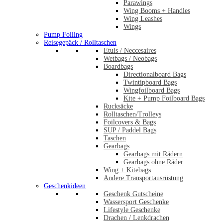
Parawings
Wing Booms + Handles
Wing Leashes
Wings
Pump Foiling
Reisegepäck / Rolltaschen
Etuis / Neccesaires
Wetbags / Neobags
Boardbags
Directionalboard Bags
Twintipboard Bags
Wingfoilboard Bags
Kite + Pump Foilboard Bags
Rucksäcke
Rolltaschen/Trolleys
Foilcovers & Bags
SUP / Paddel Bags
Taschen
Gearbags
Gearbags mit Rädern
Gearbags ohne Räder
Wing + Kitebags
Andere Transportausrüstung
Geschenkideen
Geschenk Gutscheine
Wassersport Geschenke
Lifestyle Geschenke
Drachen / Lenkdrachen