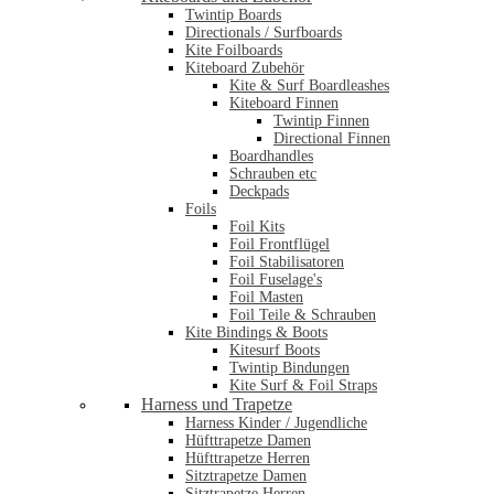
Twintip Boards
Directionals / Surfboards
Kite Foilboards
Kiteboard Zubehör
Kite & Surf Boardleashes
Kiteboard Finnen
Twintip Finnen
Directional Finnen
Boardhandles
Schrauben etc
Deckpads
Foils
Foil Kits
Foil Frontflügel
Foil Stabilisatoren
Foil Fuselage's
Foil Masten
Foil Teile & Schrauben
Kite Bindings & Boots
Kitesurf Boots
Twintip Bindungen
Kite Surf & Foil Straps
Harness und Trapetze
Harness Kinder / Jugendliche
Hüfttrapetze Damen
Hüfttrapetze Herren
Sitztrapetze Damen
Sitztrapetze Herren