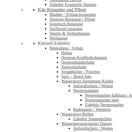
Zubehör Ersatzteile Harness
Kite Reparatur und Pflege
Bladder / Schlauchreparatur
Neopren Reparatur+ Pflege
Segeltuch Reparatur
Surfboard reparatur
Ventile & Verbindungen
Werkzeuge
Kitesurf Zubehör
Bekleidung / Schutz
Helme
Neopren-Kopfbedeckungen
Neoprenhandschuhe
Neoprenschuhe
Strandtücher / Ponchos
Surf- / Beach hats
Wassersport Ausrüstung Kinder
Aufprallschutz / Westen
Neoprenanzüge
Neoprenanzüge halblang / k
Neoprenanzüge lang
Zubehör Neoprenazüge
Rashguards / Wetshirts
Wassersport Brillen
Zubehör Sonnenbrillen
Wassersportausrüstung Damen
Aufprallschutz / Westen