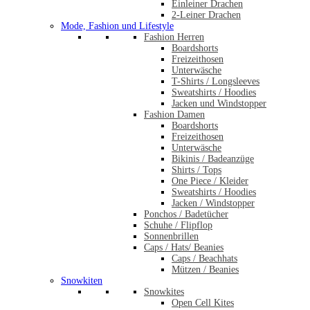
Einleiner Drachen
2-Leiner Drachen
Mode, Fashion und Lifestyle
Fashion Herren
Boardshorts
Freizeithosen
Unterwäsche
T-Shirts / Longsleeves
Sweatshirts / Hoodies
Jacken und Windstopper
Fashion Damen
Boardshorts
Freizeithosen
Unterwäsche
Bikinis / Badeanzüge
Shirts / Tops
One Piece / Kleider
Sweatshirts / Hoodies
Jacken / Windstopper
Ponchos / Badetücher
Schuhe / Flipflop
Sonnenbrillen
Caps / Hats/ Beanies
Caps / Beachhats
Mützen / Beanies
Snowkiten
Snowkites
Open Cell Kites