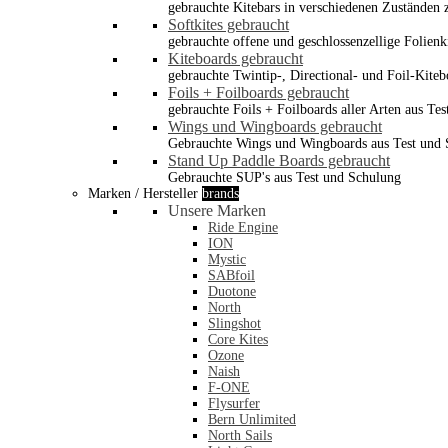
gebrauchte Kitebars in verschiedenen Zuständen z
Softkites gebraucht
gebrauchte offene und geschlossenzellige Folienk
Kiteboards gebraucht
gebrauchte Twintip-, Directional- und Foil-Kiteb
Foils + Foilboards gebraucht
gebrauchte Foils + Foilboards aller Arten aus Te
Wings und Wingboards gebraucht
Gebrauchte Wings und Wingboards aus Test und
Stand Up Paddle Boards gebraucht
Gebrauchte SUP's aus Test und Schulung
Marken / Hersteller
brands
Unsere Marken
Ride Engine
ION
Mystic
SABfoil
Duotone
North
Slingshot
Core Kites
Ozone
Naish
F-ONE
Flysurfer
Bern Unlimited
North Sails