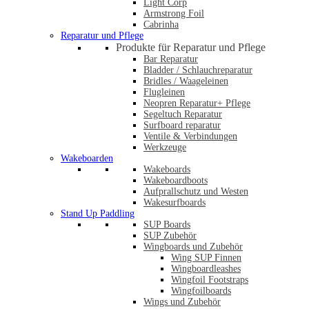
Light Corp
Armstrong Foil
Cabrinha
Reparatur und Pflege
Produkte für Reparatur und Pflege
Bar Reparatur
Bladder / Schlauchreparatur
Bridles / Waageleinen
Flugleinen
Neopren Reparatur+ Pflege
Segeltuch Reparatur
Surfboard reparatur
Ventile & Verbindungen
Werkzeuge
Wakeboarden
Wakeboards
Wakeboardboots
Aufprallschutz und Westen
Wakesurfboards
Stand Up Paddling
SUP Boards
SUP Zubehör
Wingboards und Zubehör
Wing SUP Finnen
Wingboardleashes
Wingfoil Footstraps
Wingfoilboards
Wings und Zubehör