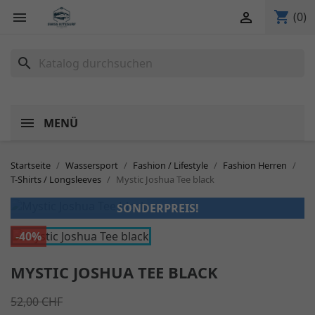
shopping_cart


(0)
search
MENÜ
Startseite
Wassersport
Fashion / Lifestyle
Fashion Herren
T-Shirts / Longsleeves
Mystic Joshua Tee black
SONDERPREIS!
-40%
MYSTIC JOSHUA TEE BLACK
52,00 CHF