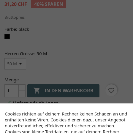
31,20 CHF
40% SPAREN
Bruttopreis
Farbe: black
black
Herren Grösse: 50 M
Menge

favorite_border
IN DEN WARENKORB

Liefern wir ab Lager
Cookies richten auf deinem Rechner keinen Schaden an und
enthalten keine Viren. Cookies dienen dazu, unser Angebot
Verfügbarkeit (Lager, Lieferzeiten)
nutzerfreundlicher, effektiver und sicherer zu machen.
Cookies sind kleine Textdateien, die auf deinem Rechner