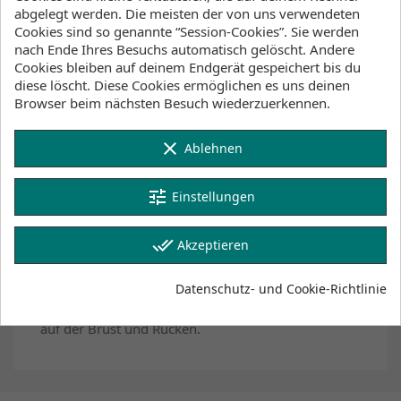
abgelegt werden. Die meisten der von uns verwendeten
Lager Wind&Snow
Cookies sind so genannte “Session-Cookies”. Sie werden
an Lager
:
nach Ende Ihres Besuchs automatisch gelöscht. Andere
2-4 Werktage
Cookies bleiben auf deinem Endgerät gespeichert bis du
diese löscht. Diese Cookies ermöglichen es uns deinen
Klicke hier um die Lagerbestände anzuzeigen
Browser beim nächsten Besuch wiederzuerkennen.
clear
Ablehnen
Beschreibung
Artikeldetails
tune
Einstellungen
Anhänge
Lagerbestand
done_all
Akzeptieren
Datenschutz- und Cookie-Richtlinie
Das Joshua Tee aus 100% Bio-Baumwolle ist
ein stylisches Shirt im Relaxed fit Schnitt, bedruckt
auf der Brust und Rücken.