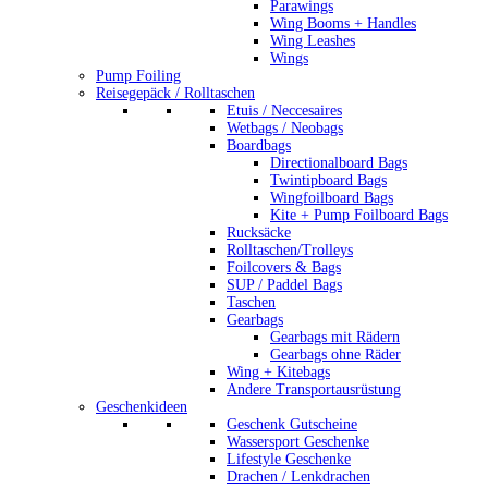
Parawings
Wing Booms + Handles
Wing Leashes
Wings
Pump Foiling
Reisegepäck / Rolltaschen
Etuis / Neccesaires
Wetbags / Neobags
Boardbags
Directionalboard Bags
Twintipboard Bags
Wingfoilboard Bags
Kite + Pump Foilboard Bags
Rucksäcke
Rolltaschen/Trolleys
Foilcovers & Bags
SUP / Paddel Bags
Taschen
Gearbags
Gearbags mit Rädern
Gearbags ohne Räder
Wing + Kitebags
Andere Transportausrüstung
Geschenkideen
Geschenk Gutscheine
Wassersport Geschenke
Lifestyle Geschenke
Drachen / Lenkdrachen