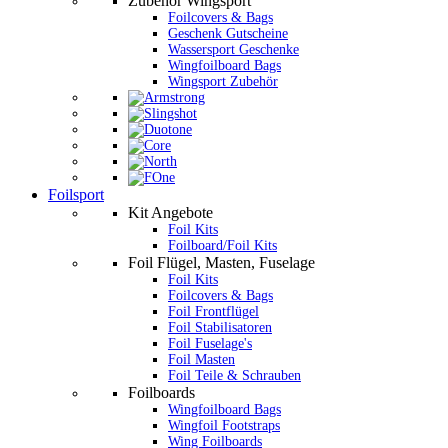
Zubehör Wingsport
Foilcovers & Bags
Geschenk Gutscheine
Wassersport Geschenke
Wingfoilboard Bags
Wingsport Zubehör
Foilsport
Kit Angebote
Foil Kits
Foilboard/Foil Kits
Foil Flügel, Masten, Fuselage
Foil Kits
Foilcovers & Bags
Foil Frontflügel
Foil Stabilisatoren
Foil Fuselage's
Foil Masten
Foil Teile & Schrauben
Foilboards
Wingfoilboard Bags
Wingfoil Footstraps
Wing Foilboards