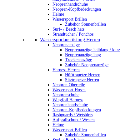
Neoprenhandschuhe
Neopren-Kopfbedeckungen
Helme
Wassersport Brillen
Zubehör Sonnenbrillen
Surf- / Beach hats
Strandtücher / Ponchos
Wassersportausrüstung Herren
Neoprenanzüge
Neoprenanzüge halblang / kurz
Neoprenanzüge lang
Trockenanzüge
Zubehör Neoprenanzüge
Harness Herren
Hüfttrapetze Herren
Sitztrapetze Herren
Neopren Oberteile
Wassersport Hosen
Neoprenschuhe
Wingfoil Harness
Neoprenhandschuhe
Neopren-Kopfbedeckungen
Rashguards / Wetshirts
Aufprallschutz / Westen
Helme
Wassersport Brillen
Zubehör Sonnenbrillen
Surf- / Beach hats