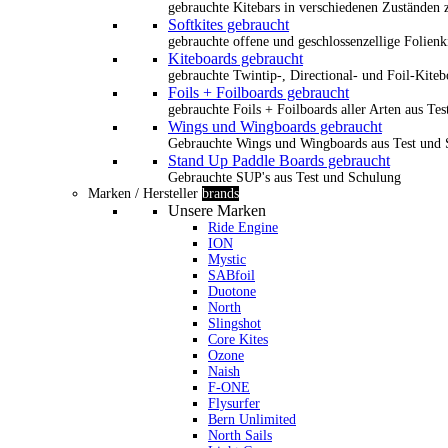
gebrauchte Kitebars in verschiedenen Zuständen z
Softkites gebraucht
gebrauchte offene und geschlossenzellige Folienk
Kiteboards gebraucht
gebrauchte Twintip-, Directional- und Foil-Kiteb
Foils + Foilboards gebraucht
gebrauchte Foils + Foilboards aller Arten aus Te
Wings und Wingboards gebraucht
Gebrauchte Wings und Wingboards aus Test und
Stand Up Paddle Boards gebraucht
Gebrauchte SUP's aus Test und Schulung
Marken / Hersteller
brands
Unsere Marken
Ride Engine
ION
Mystic
SABfoil
Duotone
North
Slingshot
Core Kites
Ozone
Naish
F-ONE
Flysurfer
Bern Unlimited
North Sails