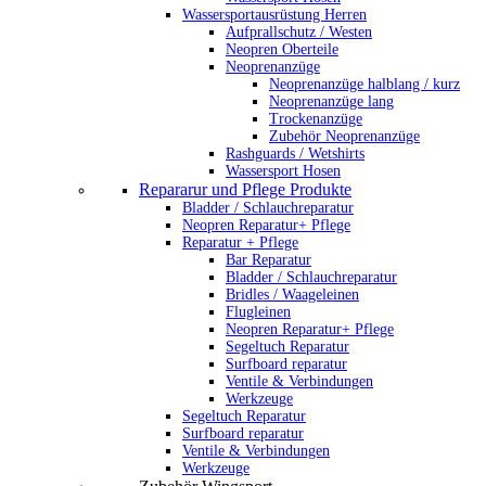
Wassersportausrüstung Herren
Aufprallschutz / Westen
Neopren Oberteile
Neoprenanzüge
Neoprenanzüge halblang / kurz
Neoprenanzüge lang
Trockenanzüge
Zubehör Neoprenanzüge
Rashguards / Wetshirts
Wassersport Hosen
Repararur und Pflege Produkte
Bladder / Schlauchreparatur
Neopren Reparatur+ Pflege
Reparatur + Pflege
Bar Reparatur
Bladder / Schlauchreparatur
Bridles / Waageleinen
Flugleinen
Neopren Reparatur+ Pflege
Segeltuch Reparatur
Surfboard reparatur
Ventile & Verbindungen
Werkzeuge
Segeltuch Reparatur
Surfboard reparatur
Ventile & Verbindungen
Werkzeuge