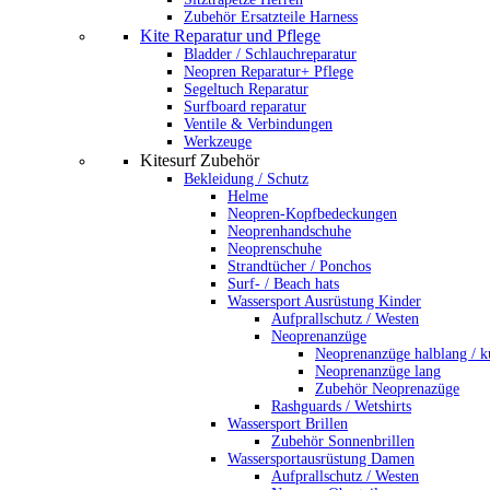
Zubehör Ersatzteile Harness
Kite Reparatur und Pflege
Bladder / Schlauchreparatur
Neopren Reparatur+ Pflege
Segeltuch Reparatur
Surfboard reparatur
Ventile & Verbindungen
Werkzeuge
Kitesurf Zubehör
Bekleidung / Schutz
Helme
Neopren-Kopfbedeckungen
Neoprenhandschuhe
Neoprenschuhe
Strandtücher / Ponchos
Surf- / Beach hats
Wassersport Ausrüstung Kinder
Aufprallschutz / Westen
Neoprenanzüge
Neoprenanzüge halblang / k
Neoprenanzüge lang
Zubehör Neoprenazüge
Rashguards / Wetshirts
Wassersport Brillen
Zubehör Sonnenbrillen
Wassersportausrüstung Damen
Aufprallschutz / Westen