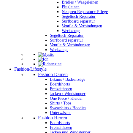
Bridles / Waageleinen
Flugleinen
Neopren Reparatur+ Pflege
Segeltuch Reparatur
Surfboard reparatur
Ventile & Verbindungen
Werkzeuge
Segeltuch Reparatur
Surfboard reparatur
Ventile & Verbindungen
Werkzeuge
Fashion/Lifestyle
Fashion Damen
Bikinis / Badeanzüge
Boardshorts
Freizeithosen
Jacken / Windstopper
One Piece / Kleider
Shirts / Tops
Sweatshirts / Hoodies
Unterwäsche
Fashion Herren
Boardshorts
Freizeithosen
Jacken und Windstopper