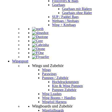
Foilcovers & Bags
Gearbags
Gearbags mit Rädern
Gearbags ohne Räder
SUP / Paddel Bags
Wetbags / Neobags
Wing + Kitebags
Wingsport
Wings und Zubehör
Wings
Parawings
Pumpen / Zubehör
Hochdruckpumpen
Kite & Wing Pumpen
Pumpen Zubehör
Wing Leashes
Wing Booms + Handles
Wingfoil Harness
Wingboards und Zubehör
Wingfoilboards