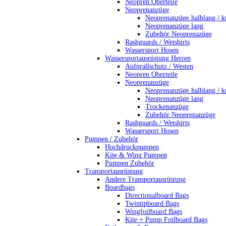
Neopren Oberteile
Neoprenanzüge
Neoprenanzüge halblang / k
Neoprenanzüge lang
Zubehör Neoprenazüge
Rashguards / Wetshirts
Wassersport Hosen
Wassersportausrüstung Herren
Aufprallschutz / Westen
Neopren Oberteile
Neoprenanzüge
Neoprenanzüge halblang / k
Neoprenanzüge lang
Trockenanzüge
Zubehör Neoprenanzüge
Rashguards / Wetshirts
Wassersport Hosen
Pumpen / Zubehör
Hochdruckpumpen
Kite & Wing Pumpen
Pumpen Zubehör
Transportausrüstung
Andere Transportausrüstung
Boardbags
Directionalboard Bags
Twintipboard Bags
Wingfoilboard Bags
Kite + Pump Foilboard Bags