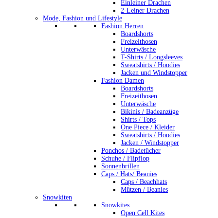
Einleiner Drachen
2-Leiner Drachen
Mode, Fashion und Lifestyle
Fashion Herren
Boardshorts
Freizeithosen
Unterwäsche
T-Shirts / Longsleeves
Sweatshirts / Hoodies
Jacken und Windstopper
Fashion Damen
Boardshorts
Freizeithosen
Unterwäsche
Bikinis / Badeanzüge
Shirts / Tops
One Piece / Kleider
Sweatshirts / Hoodies
Jacken / Windstopper
Ponchos / Badetücher
Schuhe / Flipflop
Sonnenbrillen
Caps / Hats/ Beanies
Caps / Beachhats
Mützen / Beanies
Snowkiten
Snowkites
Open Cell Kites