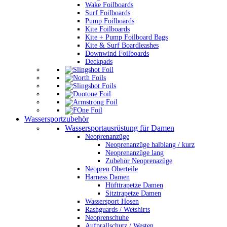
Wake Foilboards
Surf Foilboards
Pump Foilboards
Kite Foilboards
Kite + Pump Foilboard Bags
Kite & Surf Boardleashes
Downwind Foilboards
Deckpads
Wassersportzubehör
Wassersportausrüstung für Damen
Neoprenanzüge
Neoprenanzüge halblang / kurz
Neoprenanzüge lang
Zubehör Neoprenazüge
Neopren Oberteile
Harness Damen
Hüfttrapetze Damen
Sitztrapetze Damen
Wassersport Hosen
Rashguards / Wetshirts
Neoprenschuhe
Aufprallschutz / Westen