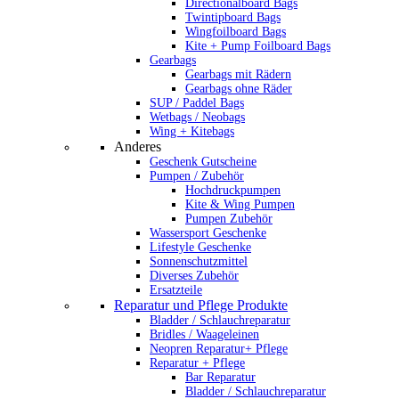
Directionalboard Bags
Twintipboard Bags
Wingfoilboard Bags
Kite + Pump Foilboard Bags
Gearbags
Gearbags mit Rädern
Gearbags ohne Räder
SUP / Paddel Bags
Wetbags / Neobags
Wing + Kitebags
Anderes
Geschenk Gutscheine
Pumpen / Zubehör
Hochdruckpumpen
Kite & Wing Pumpen
Pumpen Zubehör
Wassersport Geschenke
Lifestyle Geschenke
Sonnenschutzmittel
Diverses Zubehör
Ersatzteile
Reparatur und Pflege Produkte
Bladder / Schlauchreparatur
Bridles / Waageleinen
Neopren Reparatur+ Pflege
Reparatur + Pflege
Bar Reparatur
Bladder / Schlauchreparatur