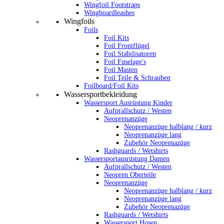
Wingfoil Footstraps
Wingboardleashes
Wingfoils
Foils
Foil Kits
Foil Frontflügel
Foil Stabilisatoren
Foil Fuselage's
Foil Masten
Foil Teile & Schrauben
Foilboard/Foil Kits
Wassersportbekleidung
Wassersport Ausrüstung Kinder
Aufprallschutz / Westen
Neoprenanzüge
Neoprenanzüge halblang / kurz
Neoprenanzüge lang
Zubehör Neoprenazüge
Rashguards / Wetshirts
Wassersportausrüstung Damen
Aufprallschutz / Westen
Neopren Oberteile
Neoprenanzüge
Neoprenanzüge halblang / kurz
Neoprenanzüge lang
Zubehör Neoprenazüge
Rashguards / Wetshirts
Wassersport Hosen