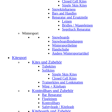
Closed Cell Kites
Single Skin Kites
Snowkiteharness
Bars and Handles
Reparatur und Ersatzteile
Leinen
Bridles / Waageleinen
Segeltuch Reparatur
Wintersport
Snowboards
Snowboardbindungen
Wintersporthelme
Handschuhe
Andere Wintersportartikel
Kitesport
Kites und Zubehör
Tubekites
Softkites
Single Skin Kites
Closed Cell Kites
Trainerkites und Lenkmatten
Wing + Kitebags
Kontrollbars und Zubehör
Bar Reparatur
Flugleinen
Kontrollbars
Safetyleash / Kiteleash
Kiteboards und Zubehör