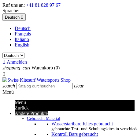
Ruf uns an:
+41 81 828 97 67
Sprache:
Deutsch

Deutsch
Français
Italiano
English

Anmelden
shopping_cart
Warenkorb
(0)

search
clear
Menü
Menü
Zurück
Andere Produkte
Gebraucht Material
Wasserstartbare Kites gebraucht
gebrauchte Test- und Schulungskites in verschied
Kontroll Bars gebraucht