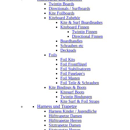
Twintip Boards
Directionals / Surfboards
Kite Foilboards
Kiteboard Zubehör
Kite & Surf Boardleashes
Kiteboard Finnen
Twintip Finnen
Directional Finnen
Boardhandles
Schrauben etc
Deckpads
Foils
Foil Kits
Foil Frontflügel
Foil Stabilisatoren
Foil Fuselage's
Foil Masten
Foil Teile & Schrauben
Kite Bindings & Boots
Kitesurf Boots
Twintip Bindungen
Kite Surf & Foil Straps
Harness und Trapetze
Harness Kinder / Jugendliche
Hüfttrapetze Damen
Hüfttrapetze Herren
Sitztrapetze Damen
Sitztrapetze Herren