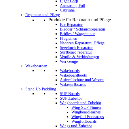
Light Corp
Armstrong Foil
Cabrinha
Reparatur und Pflege
Produkte für Reparatur und Pflege
Bar Reparatur
Bladder / Schlauchreparatur
Bridles / Waageleinen
Flugleinen
Neopren Reparatur+ Pflege
Segeltuch Reparatur
Surfboard reparatur
Ventile & Verbindungen
Werkzeuge
Wakeboarden
Wakeboards
Wakeboardboots
Aufprallschutz und Westen
Wakesurfboards
Stand Up Paddling
SUP Boards
SUP Zubehör
Wingboards und Zubehör
Wing SUP Finnen
Wingboardleashes
Wingfoil Footstraps
Wingfoilboards
Wings und Zubehör