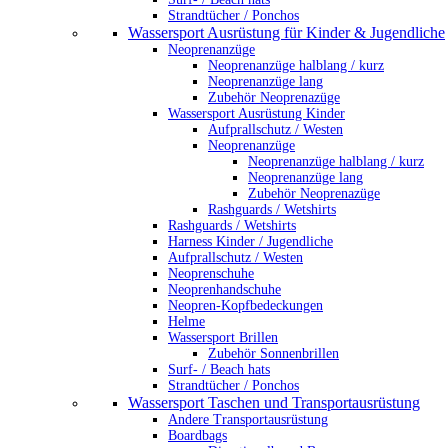
Strandtücher / Ponchos
Wassersport Ausrüstung für Kinder & Jugendliche
Neoprenanzüge
Neoprenanzüge halblang / kurz
Neoprenanzüge lang
Zubehör Neoprenazüge
Wassersport Ausrüstung Kinder
Aufprallschutz / Westen
Neoprenanzüge
Neoprenanzüge halblang / kurz
Neoprenanzüge lang
Zubehör Neoprenazüge
Rashguards / Wetshirts
Rashguards / Wetshirts
Harness Kinder / Jugendliche
Aufprallschutz / Westen
Neoprenschuhe
Neoprenhandschuhe
Neopren-Kopfbedeckungen
Helme
Wassersport Brillen
Zubehör Sonnenbrillen
Surf- / Beach hats
Strandtücher / Ponchos
Wassersport Taschen und Transportausrüstung
Andere Transportausrüstung
Boardbags