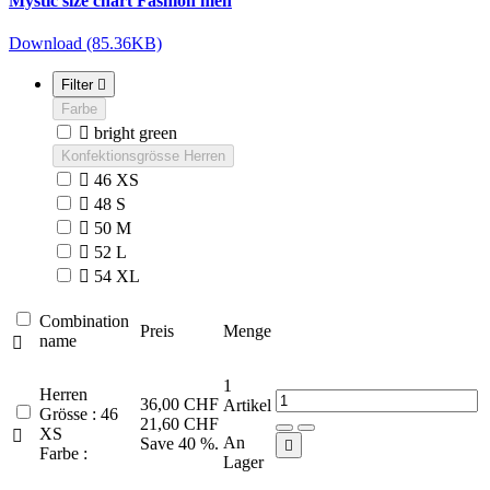
Mystic size chart Fashion men
Download (85.36KB)
Filter

Farbe

bright green
Konfektionsgrösse Herren

46 XS

48 S

50 M

52 L

54 XL
Combination
Preis
Menge
name

1
Herren
36,00 CHF
Artikel
Grösse : 46
21,60 CHF
XS

An
Save 40 %.

Farbe :
Lager