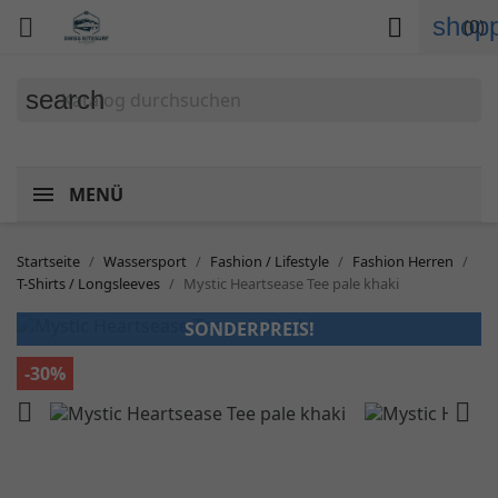
shopp


(0)
search
MENÜ
Startseite
Wassersport
Fashion / Lifestyle
Fashion Herren
T-Shirts / Longsleeves
Mystic Heartsease Tee pale khaki
SONDERPREIS!
-30%

