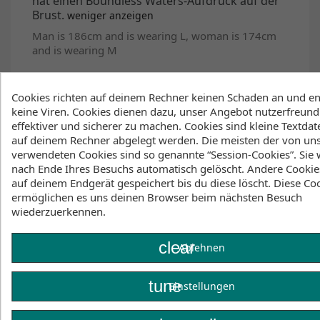
hat einen Boundless Waters-Aufdruck auf der
Brust.
weniger anzeigen
Man is 186cm and is wearing L, woman is 174cm
and is wearing M
Produktcode: 35105.260340
Cookies richten auf deinem Rechner keinen Schaden an und en
keine Viren. Cookies dienen dazu, unser Angebot nutzerfreundl
Features
effektiver und sicherer zu machen. Cookies sind kleine Textdate
auf deinem Rechner abgelegt werden. Die meisten der von un
verwendeten Cookies sind so genannte “Session-Cookies”. Sie
Organic cotton
nach Ende Ihres Besuchs automatisch gelöscht. Andere Cookie
Our organic cotton is cotton grown without
auf deinem Endgerät gespeichert bis du diese löscht. Diese Co
synthetic chemicals like pesticides or fertilizers.
ermöglichen es uns deinen Browser beim nächsten Besuch
Organic farming saves water, keeps the soil healthy,
wiederzuerkennen.
and supports better social and working conditions
for farmers, while avoiding the harmful impacts of
clear
Ablehnen
conventional cotton farming.
Features
tune
Einstellungen
Oversized fit