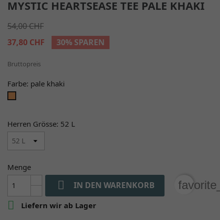
MYSTIC HEARTSEASE TEE PALE KHAKI
54,00 CHF
37,80 CHF
30% SPAREN
Bruttopreis
Farbe: pale khaki
pale
khaki
Herren Grösse: 52 L
Menge

favorit
IN DEN WARENKORB

Liefern wir ab Lager