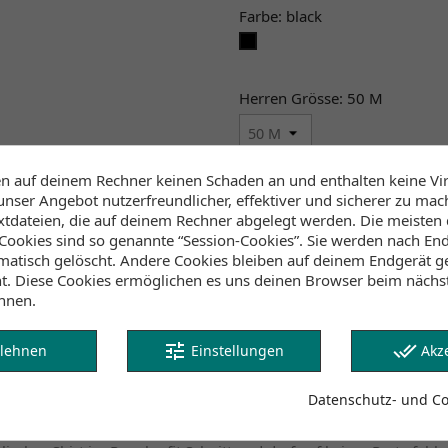
Farbe: black
black
Herren Grösse: 50 M
en auf deinem Rechner keinen Schaden an und enthalten keine Vi
Menge
unser Angebot nutzerfreundlicher, effektiver und sicherer zu mac
extdateien, die auf deinem Rechner abgelegt werden. Die meisten

IN DEN 
ookies sind so genannte “Session-Cookies”. Sie werden nach End
atisch gelöscht. Andere Cookies bleiben auf deinem Endgerät ge

Dieses Produkt ist nicht
ht. Diese Cookies ermöglichen es uns deinen Browser beim näch
nnen.
Klicke hier um die Lagerb
tune
done_all
lehnen
Einstellungen
Akz
Anhänge
Lagerbestand
Datenschutz- und Coo