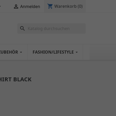
shopping_cart


Warenkorb
(0)
Anmelden
search
ZUBEHÖR
FASHION/LIFESTYLE
HIRT BLACK