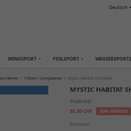
Deutsch
WINGSPORT
FOILSPORT
WASSERSPORT
ion Herren
T-Shirts / Longsleeves
Mystic Habitat shirt black
MYSTIC HABITAT S
79,00 CHF
55,30 CHF
30% SPAREN
Bruttopreis