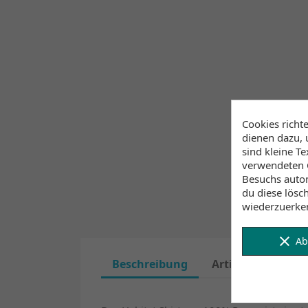
Cookies richt
dienen dazu, 
sind kleine T
verwendeten C
Besuchs autom
du diese lösc
wiederzuerke
clear
Ab
Beschreibung
Artikeldetails