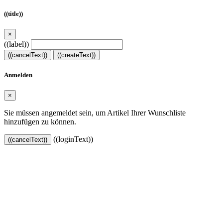
((title))
×
((label))
((cancelText))
((createText))
Anmelden
×
Sie müssen angemeldet sein, um Artikel Ihrer Wunschliste
hinzufügen zu können.
((loginText))
((cancelText))