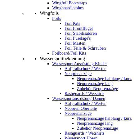
Wingfoil Footstraps
Wingboardleashes
Wingfoils
Foils
Foil Kits
Foil Frontflügel
Foil Stabilisatoren
Foil Fuselage's
Foil Masten
Foil Teile & Schrauben
Foilboard/Foil Kits
Wassersportbekleidung
Wassersport Ausrüstung Kinder
Aufprallschutz / Westen
Neoprenanzüge
Neoprenanzüge halblang / kurz
Neoprenanzüge lang
Zubehör Neoprenazüge
Rashguards / Wetshirts
Wassersportausrüstung Damen
Aufprallschutz / Westen
Neopren Oberteile
Neoprenanzüge
Neoprenanzüge halblang / kurz
Neoprenanzüge lang
Zubehör Neoprenazüge
Rashguards / Wetshirts
Wassersport Hosen