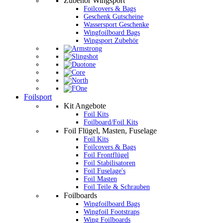
Zubehör Wingsport
Foilcovers & Bags
Geschenk Gutscheine
Wassersport Geschenke
Wingfoilboard Bags
Wingsport Zubehör
Foilsport
Kit Angebote
Foil Kits
Foilboard/Foil Kits
Foil Flügel, Masten, Fuselage
Foil Kits
Foilcovers & Bags
Foil Frontflügel
Foil Stabilisatoren
Foil Fuselage's
Foil Masten
Foil Teile & Schrauben
Foilboards
Wingfoilboard Bags
Wingfoil Footstraps
Wing Foilboards