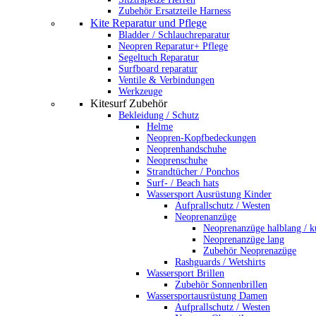
Zubehör Ersatzteile Harness
Kite Reparatur und Pflege
Bladder / Schlauchreparatur
Neopren Reparatur+ Pflege
Segeltuch Reparatur
Surfboard reparatur
Ventile & Verbindungen
Werkzeuge
Kitesurf Zubehör
Bekleidung / Schutz
Helme
Neopren-Kopfbedeckungen
Neoprenhandschuhe
Neoprenschuhe
Strandtücher / Ponchos
Surf- / Beach hats
Wassersport Ausrüstung Kinder
Aufprallschutz / Westen
Neoprenanzüge
Neoprenanzüge halblang / k
Neoprenanzüge lang
Zubehör Neoprenazüge
Rashguards / Wetshirts
Wassersport Brillen
Zubehör Sonnenbrillen
Wassersportausrüstung Damen
Aufprallschutz / Westen