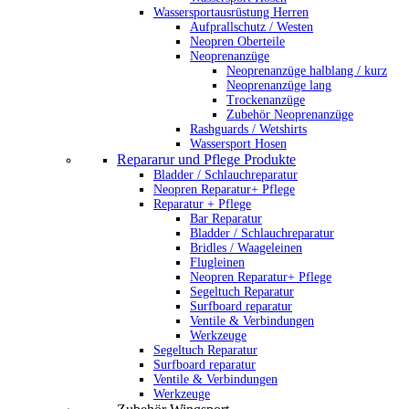
Wassersportausrüstung Herren
Aufprallschutz / Westen
Neopren Oberteile
Neoprenanzüge
Neoprenanzüge halblang / kurz
Neoprenanzüge lang
Trockenanzüge
Zubehör Neoprenanzüge
Rashguards / Wetshirts
Wassersport Hosen
Repararur und Pflege Produkte
Bladder / Schlauchreparatur
Neopren Reparatur+ Pflege
Reparatur + Pflege
Bar Reparatur
Bladder / Schlauchreparatur
Bridles / Waageleinen
Flugleinen
Neopren Reparatur+ Pflege
Segeltuch Reparatur
Surfboard reparatur
Ventile & Verbindungen
Werkzeuge
Segeltuch Reparatur
Surfboard reparatur
Ventile & Verbindungen
Werkzeuge