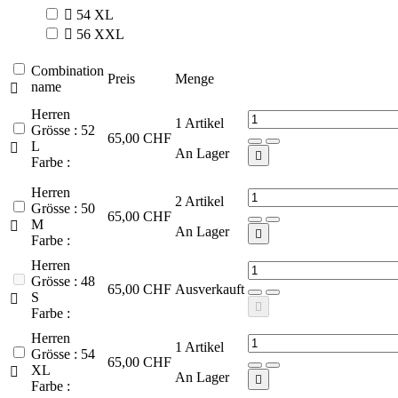

54 XL

56 XXL
Combination
Preis
Menge
name

Herren
1
Artikel
Grösse : 52
65,00 CHF
L

An Lager

Farbe :
Herren
2
Artikel
Grösse : 50
65,00 CHF
M

An Lager

Farbe :
Herren
Grösse : 48
65,00 CHF
Ausverkauft
S


Farbe :
Herren
1
Artikel
Grösse : 54
65,00 CHF
XL

An Lager

Farbe :