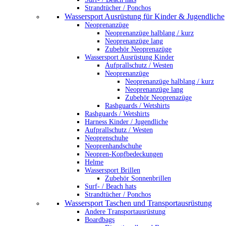
Strandtücher / Ponchos
Wassersport Ausrüstung für Kinder & Jugendliche
Neoprenanzüge
Neoprenanzüge halblang / kurz
Neoprenanzüge lang
Zubehör Neoprenazüge
Wassersport Ausrüstung Kinder
Aufprallschutz / Westen
Neoprenanzüge
Neoprenanzüge halblang / kurz
Neoprenanzüge lang
Zubehör Neoprenazüge
Rashguards / Wetshirts
Rashguards / Wetshirts
Harness Kinder / Jugendliche
Aufprallschutz / Westen
Neoprenschuhe
Neoprenhandschuhe
Neopren-Kopfbedeckungen
Helme
Wassersport Brillen
Zubehör Sonnenbrillen
Surf- / Beach hats
Strandtücher / Ponchos
Wassersport Taschen und Transportausrüstung
Andere Transportausrüstung
Boardbags