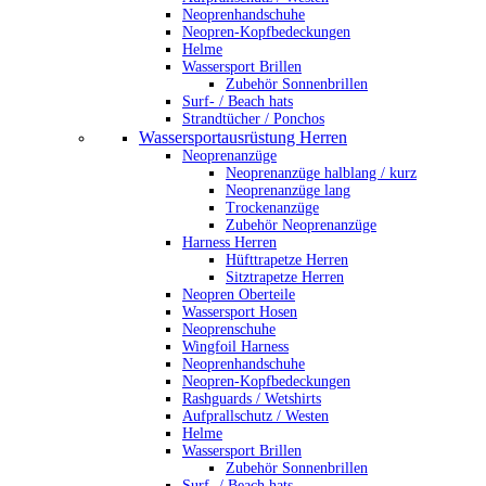
Neoprenhandschuhe
Neopren-Kopfbedeckungen
Helme
Wassersport Brillen
Zubehör Sonnenbrillen
Surf- / Beach hats
Strandtücher / Ponchos
Wassersportausrüstung Herren
Neoprenanzüge
Neoprenanzüge halblang / kurz
Neoprenanzüge lang
Trockenanzüge
Zubehör Neoprenanzüge
Harness Herren
Hüfttrapetze Herren
Sitztrapetze Herren
Neopren Oberteile
Wassersport Hosen
Neoprenschuhe
Wingfoil Harness
Neoprenhandschuhe
Neopren-Kopfbedeckungen
Rashguards / Wetshirts
Aufprallschutz / Westen
Helme
Wassersport Brillen
Zubehör Sonnenbrillen
Surf- / Beach hats