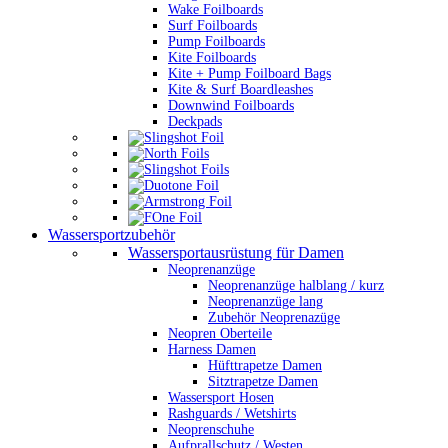
Wake Foilboards
Surf Foilboards
Pump Foilboards
Kite Foilboards
Kite + Pump Foilboard Bags
Kite & Surf Boardleashes
Downwind Foilboards
Deckpads
Wassersportzubehör
Wassersportausrüstung für Damen
Neoprenanzüge
Neoprenanzüge halblang / kurz
Neoprenanzüge lang
Zubehör Neoprenazüge
Neopren Oberteile
Harness Damen
Hüfttrapetze Damen
Sitztrapetze Damen
Wassersport Hosen
Rashguards / Wetshirts
Neoprenschuhe
Aufprallschutz / Westen