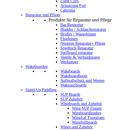
Light Corp
Armstrong Foil
Cabrinha
Reparatur und Pflege
Produkte für Reparatur und Pflege
Bar Reparatur
Bladder / Schlauchreparatur
Bridles / Waageleinen
Flugleinen
Neopren Reparatur+ Pflege
Segeltuch Reparatur
Surfboard reparatur
Ventile & Verbindungen
Werkzeuge
Wakeboarden
Wakeboards
Wakeboardboots
Aufprallschutz und Westen
Wakesurfboards
Stand Up Paddling
SUP Boards
SUP Zubehör
Wingboards und Zubehör
Wing SUP Finnen
Wingboardleashes
Wingfoil Footstraps
Wingfoilboards
Wings und Zubehör