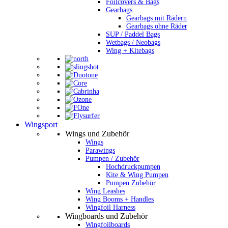
Foilcovers & Bags
Gearbags
Gearbags mit Rädern
Gearbags ohne Räder
SUP / Paddel Bags
Wetbags / Neobags
Wing + Kitebags
Wingsport
Wings und Zubehör
Wings
Parawings
Pumpen / Zubehör
Hochdruckpumpen
Kite & Wing Pumpen
Pumpen Zubehör
Wing Leashes
Wing Booms + Handles
Wingfoil Harness
Wingboards und Zubehör
Wingfoilboards