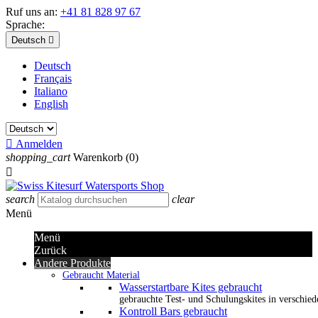
Ruf uns an:
+41 81 828 97 67
Sprache:
Deutsch

Deutsch
Français
Italiano
English

Anmelden
shopping_cart
Warenkorb
(0)

search
clear
Menü
Menü
Zurück
Andere Produkte
Gebraucht Material
Wasserstartbare Kites gebraucht
gebrauchte Test- und Schulungskites in verschied
Kontroll Bars gebraucht