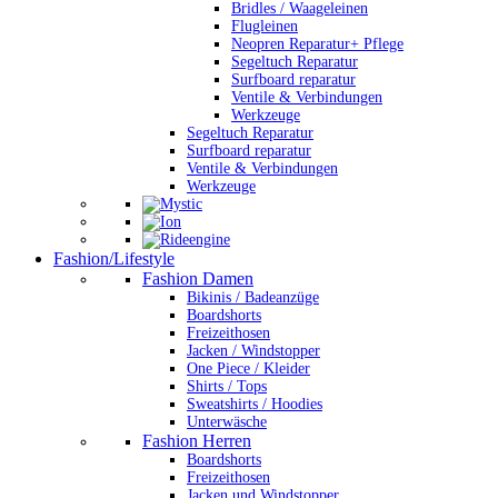
Bridles / Waageleinen
Flugleinen
Neopren Reparatur+ Pflege
Segeltuch Reparatur
Surfboard reparatur
Ventile & Verbindungen
Werkzeuge
Segeltuch Reparatur
Surfboard reparatur
Ventile & Verbindungen
Werkzeuge
Fashion/Lifestyle
Fashion Damen
Bikinis / Badeanzüge
Boardshorts
Freizeithosen
Jacken / Windstopper
One Piece / Kleider
Shirts / Tops
Sweatshirts / Hoodies
Unterwäsche
Fashion Herren
Boardshorts
Freizeithosen
Jacken und Windstopper