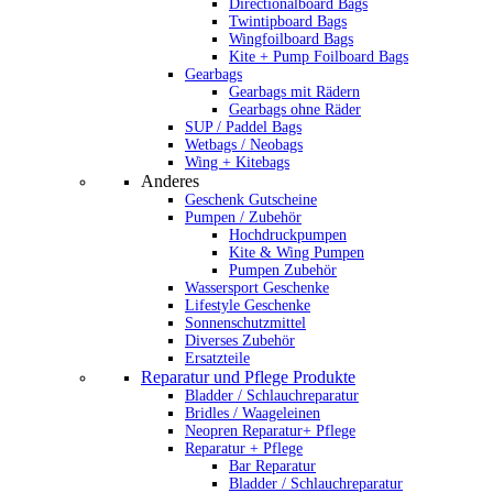
Directionalboard Bags
Twintipboard Bags
Wingfoilboard Bags
Kite + Pump Foilboard Bags
Gearbags
Gearbags mit Rädern
Gearbags ohne Räder
SUP / Paddel Bags
Wetbags / Neobags
Wing + Kitebags
Anderes
Geschenk Gutscheine
Pumpen / Zubehör
Hochdruckpumpen
Kite & Wing Pumpen
Pumpen Zubehör
Wassersport Geschenke
Lifestyle Geschenke
Sonnenschutzmittel
Diverses Zubehör
Ersatzteile
Reparatur und Pflege Produkte
Bladder / Schlauchreparatur
Bridles / Waageleinen
Neopren Reparatur+ Pflege
Reparatur + Pflege
Bar Reparatur
Bladder / Schlauchreparatur