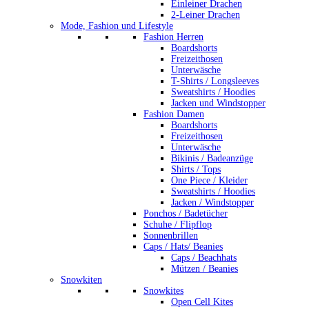
Einleiner Drachen
2-Leiner Drachen
Mode, Fashion und Lifestyle
Fashion Herren
Boardshorts
Freizeithosen
Unterwäsche
T-Shirts / Longsleeves
Sweatshirts / Hoodies
Jacken und Windstopper
Fashion Damen
Boardshorts
Freizeithosen
Unterwäsche
Bikinis / Badeanzüge
Shirts / Tops
One Piece / Kleider
Sweatshirts / Hoodies
Jacken / Windstopper
Ponchos / Badetücher
Schuhe / Flipflop
Sonnenbrillen
Caps / Hats/ Beanies
Caps / Beachhats
Mützen / Beanies
Snowkiten
Snowkites
Open Cell Kites