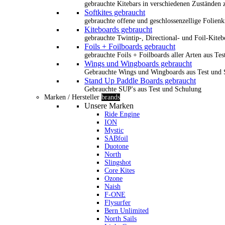
gebrauchte Kitebars in verschiedenen Zuständen z
Softkites gebraucht
gebrauchte offene und geschlossenzellige Folienk
Kiteboards gebraucht
gebrauchte Twintip-, Directional- und Foil-Kiteb
Foils + Foilboards gebraucht
gebrauchte Foils + Foilboards aller Arten aus Te
Wings und Wingboards gebraucht
Gebrauchte Wings und Wingboards aus Test und
Stand Up Paddle Boards gebraucht
Gebrauchte SUP's aus Test und Schulung
Marken / Hersteller
brands
Unsere Marken
Ride Engine
ION
Mystic
SABfoil
Duotone
North
Slingshot
Core Kites
Ozone
Naish
F-ONE
Flysurfer
Bern Unlimited
North Sails