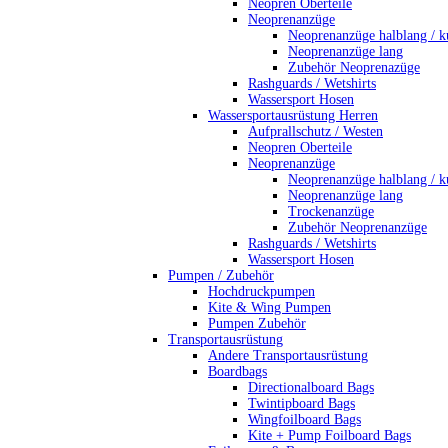
Neopren Oberteile
Neoprenanzüge
Neoprenanzüge halblang / k
Neoprenanzüge lang
Zubehör Neoprenazüge
Rashguards / Wetshirts
Wassersport Hosen
Wassersportausrüstung Herren
Aufprallschutz / Westen
Neopren Oberteile
Neoprenanzüge
Neoprenanzüge halblang / k
Neoprenanzüge lang
Trockenanzüge
Zubehör Neoprenanzüge
Rashguards / Wetshirts
Wassersport Hosen
Pumpen / Zubehör
Hochdruckpumpen
Kite & Wing Pumpen
Pumpen Zubehör
Transportausrüstung
Andere Transportausrüstung
Boardbags
Directionalboard Bags
Twintipboard Bags
Wingfoilboard Bags
Kite + Pump Foilboard Bags