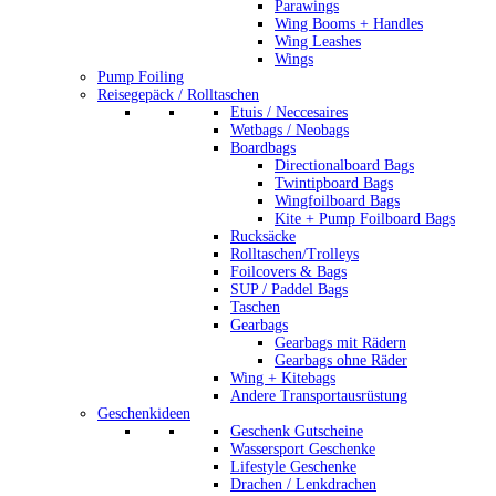
Parawings
Wing Booms + Handles
Wing Leashes
Wings
Pump Foiling
Reisegepäck / Rolltaschen
Etuis / Neccesaires
Wetbags / Neobags
Boardbags
Directionalboard Bags
Twintipboard Bags
Wingfoilboard Bags
Kite + Pump Foilboard Bags
Rucksäcke
Rolltaschen/Trolleys
Foilcovers & Bags
SUP / Paddel Bags
Taschen
Gearbags
Gearbags mit Rädern
Gearbags ohne Räder
Wing + Kitebags
Andere Transportausrüstung
Geschenkideen
Geschenk Gutscheine
Wassersport Geschenke
Lifestyle Geschenke
Drachen / Lenkdrachen