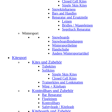
Closed Cell Kites
Single Skin Kites
Snowkiteharness
Bars and Handles
Reparatur und Ersatzteile
Leinen
Bridles / Waageleinen
Segeltuch Reparatur
Wintersport
Snowboards
Snowboardbindungen
Wintersporthelme
Handschuhe
Andere Wintersportartikel
Kitesport
Kites und Zubehör
Tubekites
Softkites
Single Skin Kites
Closed Cell Kites
Trainerkites und Lenkmatten
Wing + Kitebags
Kontrollbars und Zubehör
Bar Reparatur
Flugleinen
Kontrollbars
Safetyleash / Kiteleash
Kiteboards und Zubehör