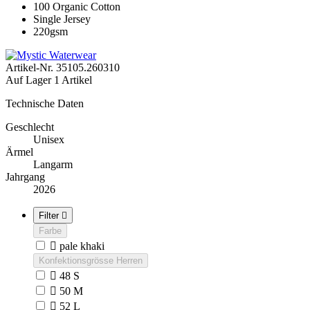
100 Organic Cotton
Single Jersey
220gsm
Artikel-Nr.
35105.260310
Auf Lager
1 Artikel
Technische Daten
Geschlecht
Unisex
Ärmel
Langarm
Jahrgang
2026
Filter

Farbe

pale khaki
Konfektionsgrösse Herren

48 S

50 M

52 L