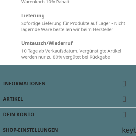
Warenkorb 10% Rabatt
Lieferung
Sofortige Lieferung für Produkte auf Lager - Nicht
lagernde Ware bestellen wir beim Hersteller
Umtausch/Wiederruf
10 Tage ab Verkaufsdatum. Vergünstigte Artikel
werden nur zu 80% vergütet bei Rückgabe

INFORMATIONEN

ARTIKEL

DEIN KONTO
key
SHOP-EINSTELLUNGEN