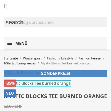

search
MENÜ
Startseite
Wassersport
Fashion / Lifestyle
Fashion Herren
T-Shirts / Longsleeves
Mystic Blocks Tee burned orange
SONDERPREIS!
-35%
NEU
MYSTIC BLOCKS TEE BURNED ORANGE
52,00 CHF